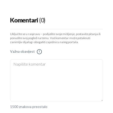
Komentari
(0)
Uključite se u raspravu – podijelite svoje mišljenje, postavite pitanja ili
ponudite svoj pogled na temu. Vaš komentar može potaknuti
zanimljiv dijalog i obogatiti zajednicu našeg portala.
Važna obavijest
!
1500 znakova preostalo