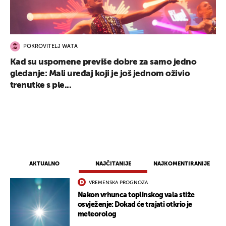
POKROVITELJ WATA
Kad su uspomene previše dobre za samo jedno
gledanje: Mali uređaj koji je još jednom oživio
UKLJUČITE NOTIFIKACIJE
trenutke s ple...
AKTUALNO
NAJČITANIJE
NAJKOMENTIRANIJE
VREMENSKA PROGNOZA
Nakon vrhunca toplinskog vala stiže
osvježenje: Dokad će trajati otkrio je
meteorolog