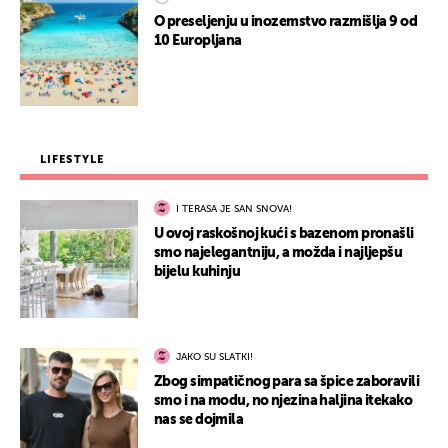
O preseljenju u inozemstvo razmišlja 9 od
10 Europljana
LIFESTYLE
I TERASA JE SAN SNOVA!
U ovoj raskošnoj kući s bazenom pronašli
smo najelegantniju, a možda i najljepšu
bijelu kuhinju
JAKO SU SLATKI!
Zbog simpatičnog para sa špice zaboravili
smo i na modu, no njezina haljina itekako
nas se dojmila