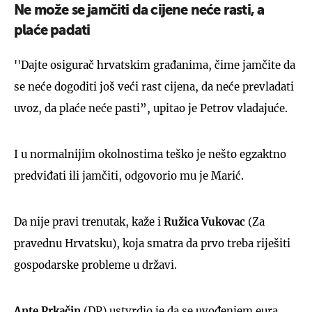
Ne može se jamčiti da cijene neće rasti, a
plaće padati
''Dajte osigurač hrvatskim građanima, čime jamčite da
se neće dogoditi još veći rast cijena, da neće prevladati
uvoz, da plaće neće pasti”, upitao je Petrov vladajuće.
I u normalnijim okolnostima teško je nešto egzaktno
predviđati ili jamčiti, odgovorio mu je Marić.
Da nije pravi trenutak, kaže i
Ružica Vukovac
(Za
pravednu Hrvatsku), koja smatra da prvo treba riješiti
gospodarske probleme u državi.
Ante Prkačin
(DP) ustvrdio je da se uvođenjem eura