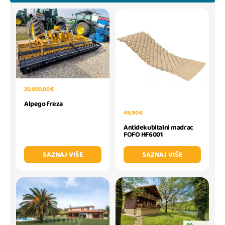
20.000,00 €
Alpego freza
49,90 €
Antidekubitalni madrac
FOFO HF6001
SAZNAJ VIŠE
SAZNAJ VIŠE