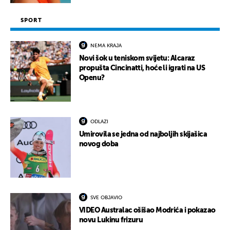
SPORT
NEMA KRAJA
Novi šok u teniskom svijetu: Alcaraz
propušta Cincinatti, hoće li igrati na US
Openu?
ODLAZI
Umirovila se jedna od najboljih skijašica
novog doba
SVE OBJAVIO
VIDEO Australac ošišao Modrića i pokazao
novu Lukinu frizuru