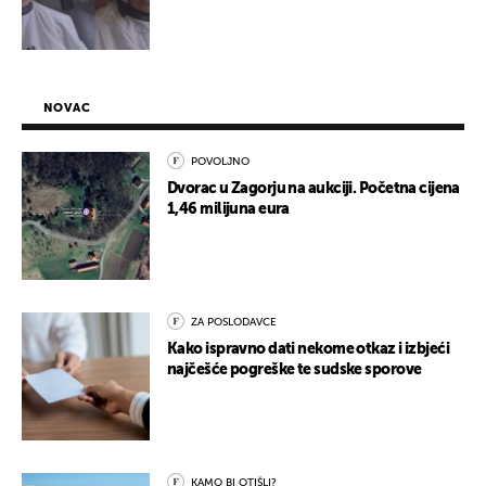
NOVAC
POVOLJNO
Dvorac u Zagorju na aukciji. Početna cijena
1,46 milijuna eura
ZA POSLODAVCE
Kako ispravno dati nekome otkaz i izbjeći
najčešće pogreške te sudske sporove
KAMO BI OTIŠLI?