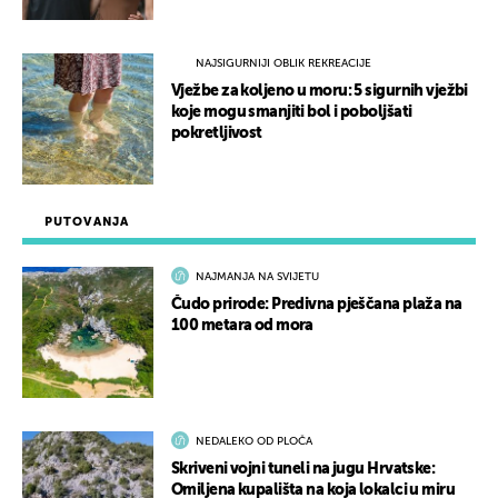
NAJSIGURNIJI OBLIK REKREACIJE
Vježbe za koljeno u moru: 5 sigurnih vježbi
koje mogu smanjiti bol i poboljšati
pokretljivost
PUTOVANJA
NAJMANJA NA SVIJETU
Čudo prirode: Predivna pješčana plaža na
100 metara od mora
NEDALEKO OD PLOČA
Skriveni vojni tuneli na jugu Hrvatske:
Omiljena kupališta na koja lokalci u miru