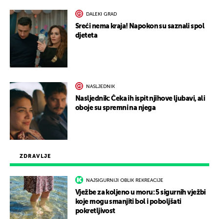
DALEKI GRAD
Sreći nema kraja! Napokon su saznali spol
djeteta
NASLJEDNIK
Nasljednik: Čeka ih ispit njihove ljubavi, ali
oboje su spremni na njega
ZDRAVLJE
NAJSIGURNIJI OBLIK REKREACIJE
Vježbe za koljeno u moru: 5 sigurnih vježbi
koje mogu smanjiti bol i poboljšati
pokretljivost