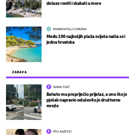
dolaze roniti i skakati u more
POKROVITELJ CORONA
Među 100 najboljih plaža svijeta našla se i
jedna hrvatska
ZABAVA
SVAKA ČAST
Bahato mu prepriječio prijelaz, a ono što je
pješak napravio oduševilo je društvene
mreže
ŠTO KAŽETE?