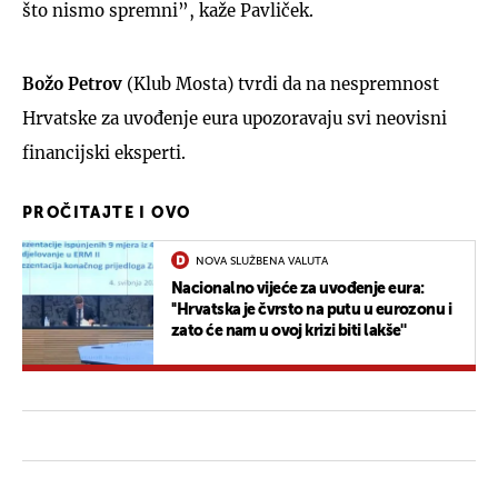
što nismo spremni”, kaže Pavliček.
Božo Petrov
(Klub Mosta) tvrdi da na nespremnost
Hrvatske za uvođenje eura upozoravaju svi neovisni
financijski eksperti.
PROČITAJTE I OVO
NOVA SLUŽBENA VALUTA
Nacionalno vijeće za uvođenje eura:
''Hrvatska je čvrsto na putu u eurozonu i
zato će nam u ovoj krizi biti lakše''