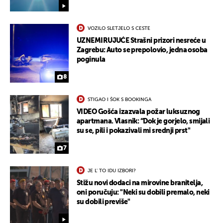
VOZILO SLETJELO S CESTE
UZNEMIRUJUĆE Strašni prizori nesreće u
Zagrebu: Auto se prepolovio, jedna osoba
poginula
8
STIGAO I ŠOK S BOOKINGA
VIDEO Gošća izazvala požar luksuznog
apartmana. Vlasnik: “Dok je gorjelo, smijali
su se, pili i pokazivali mi srednji prst"
7
JE L' TO IDU IZBORI?
Stižu novi dodaci na mirovine branitelja,
oni poručuju: "Neki su dobili premalo, neki
su dobili previše"