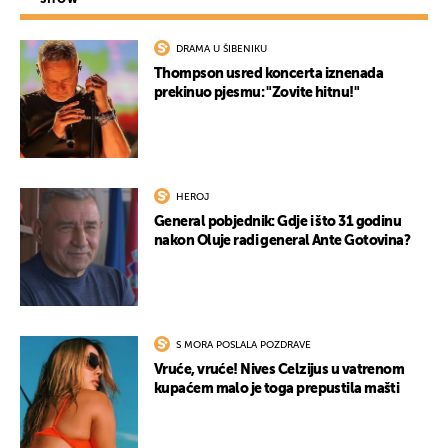
DRAMA U ŠIBENIKU
Thompson usred koncerta iznenada
prekinuo pjesmu: "Zovite hitnu!"
HEROJ
General pobjednik: Gdje i što 31 godinu
nakon Oluje radi general Ante Gotovina?
S MORA POSLALA POZDRAVE
Vruće, vruće! Nives Celzijus u vatrenom
kupaćem malo je toga prepustila mašti