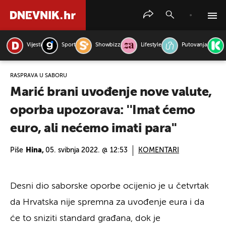
Vijesti
Sport
Showbizz
Lifestyle
Putovanja
PRETRAŽITE VIJESTI
RASPRAVA U SABORU
Marić brani uvođenje nove valute,
oporba upozorava: ''Imat ćemo
euro, ali nećemo imati para''
Piše
Hina,
05. svibnja 2022. @ 12:53
KOMENTARI
Desni dio saborske oporbe ocijenio je u četvrtak
da Hrvatska nije spremna za uvođenje eura i da
će to sniziti standard građana, dok je