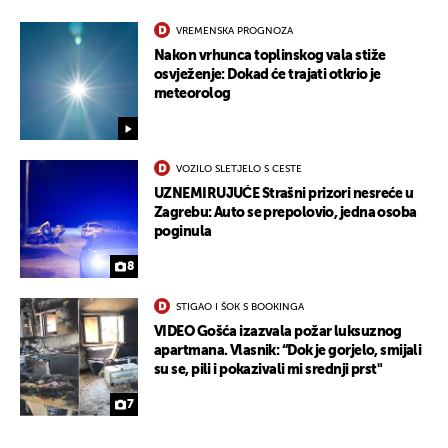
VREMENSKA PROGNOZA
Nakon vrhunca toplinskog vala stiže
osvježenje: Dokad će trajati otkrio je
meteorolog
VOZILO SLETJELO S CESTE
UZNEMIRUJUĆE Strašni prizori nesreće u
Zagrebu: Auto se prepolovio, jedna osoba
poginula
8
STIGAO I ŠOK S BOOKINGA
VIDEO Gošća izazvala požar luksuznog
apartmana. Vlasnik: “Dok je gorjelo, smijali
su se, pili i pokazivali mi srednji prst"
7