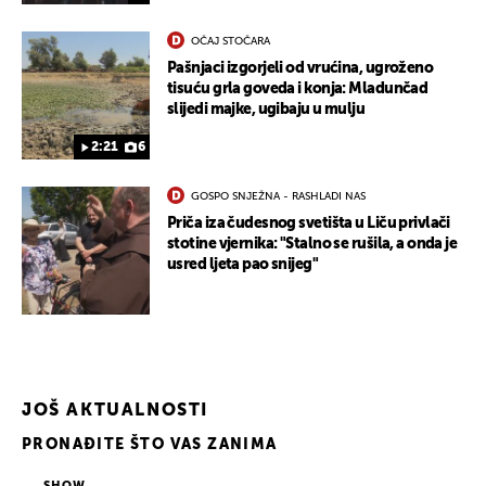
OČAJ STOČARA
Pašnjaci izgorjeli od vrućina, ugroženo
tisuću grla goveda i konja: Mladunčad
slijedi majke, ugibaju u mulju
2:21
6
GOSPO SNJEŽNA - RASHLADI NAS
Priča iza čudesnog svetišta u Liču privlači
stotine vjernika: "Stalno se rušila, a onda je
usred ljeta pao snijeg"
JOŠ AKTUALNOSTI
PRONAĐITE ŠTO VAS ZANIMA
SHOW