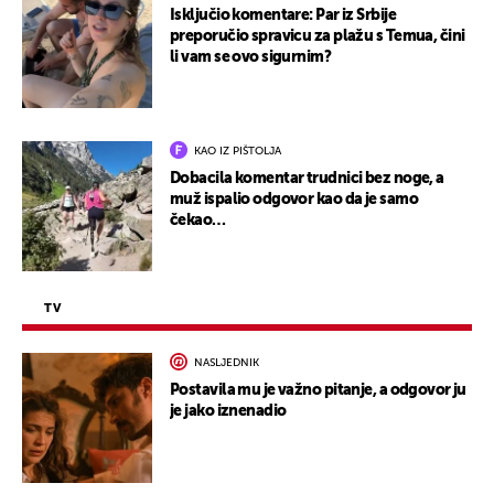
Isključio komentare: Par iz Srbije
preporučio spravicu za plažu s Temua, čini
li vam se ovo sigurnim?
KAO IZ PIŠTOLJA
Dobacila komentar trudnici bez noge, a
muž ispalio odgovor kao da je samo
čekao…
TV
NASLJEDNIK
Postavila mu je važno pitanje, a odgovor ju
je jako iznenadio