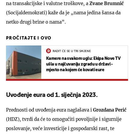
na transakcijske i valutne troškove, a
Zvane Brumnić
(Socijaldemokrati) kaže da je „nama jedina šansa da
netko drugi brine o nama”.
PROČITAJTE I OVO
RADIT ĆE SE U TRI SMJENE
Kamere na svakom uglu: Ekipa Nove TV
ušla u najčuvaniju zgradu u državi -
mjesto na kojem će kovati eure
Uvođenje eura od 1. siječnja 2023.
Prednosti od uvođenja eura naglašava i
Grozdana Perić
(HDZ), tvrdi da će to omogućiti povoljnije i sigurnije
poslovanje, veće investicije i gospodarski rast, te