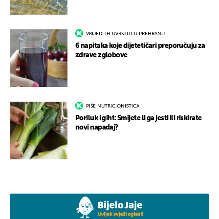
VRIJEDI IH UVRSTITI U PREHRANU
6 napitaka koje dijetetičari preporučuju za
zdrave zglobove
PIŠE NUTRICIONISTICA
Poriluk i giht: Smijete li ga jesti ili riskirate
novi napadaj?