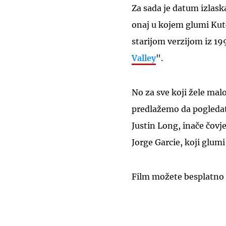
Za sada je datum izlask
onaj u kojem glumi Kut
starijom verzijom iz 19
Valley
".
No za sve koji žele malo
predlažemo da pogledat
Justin Long, inače čov
Jorge Garcie, koji glu
Film možete besplatno 