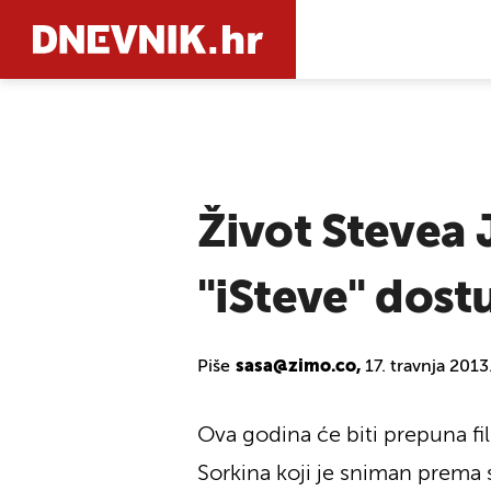
PRETRAŽIT
Život Stevea 
"iSteve" dost
Piše
sasa@zimo.co,
17. travnja 2013
Ova godina će biti prepuna fi
Sorkina koji je sniman prema s