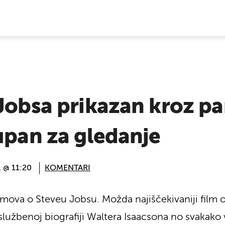
E VIJESTI
Jobsa prikazan kroz pa
upan za gledanje
. @ 11:20
KOMENTARI
lmova o Steveu Jobsu. Možda najiščekivaniji film 
lužbenoj biografiji Waltera Isaacsona no svakako v