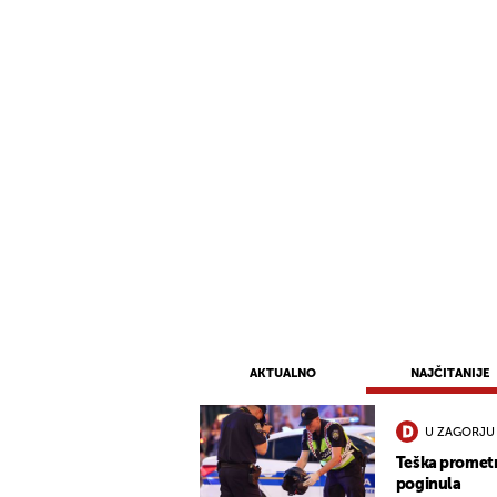
AKTUALNO
NAJČITANIJE
U ZAGORJU
Teška promet
poginula