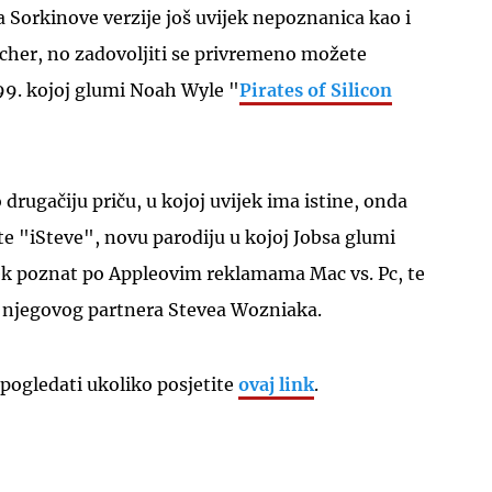
a Sorkinove verzije još uvijek nepoznanica kao i
cher, no zadovoljiti se privremeno možete
99. kojoj glumi Noah Wyle "
Pirates of Silicon
UKLJUČITE NOTIFIKACIJE
 drugačiju priču, u kojoj uvijek ima istine, onda
e "iSteve", novu parodiju u kojoj Jobsa glumi
jek poznat po Appleovim reklamama Mac vs. Pc, te
mi njegovog partnera Stevea Wozniaka.
pogledati ukoliko posjetite
ovaj link
.