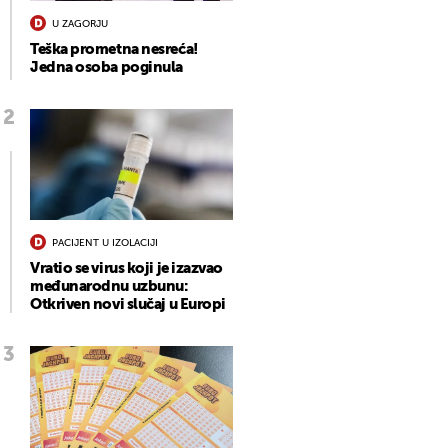
U ZAGORJU
Teška prometna nesreća!
Jedna osoba poginula
PACIJENT U IZOLACIJI
Vratio se virus koji je izazvao
međunarodnu uzbunu:
Otkriven novi slučaj u Europi