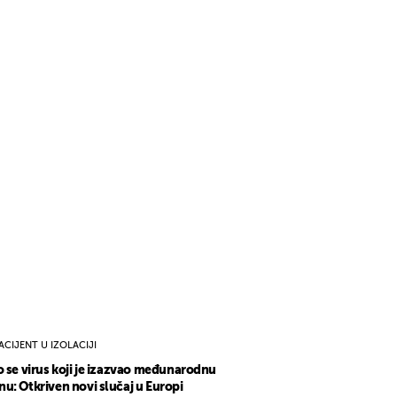
ACIJENT U IZOLACIJI
o se virus koji je izazvao međunarodnu
u: Otkriven novi slučaj u Europi