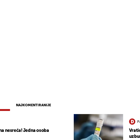
NAJKOMENTIRANIJE
P
na nesreća! Jedna osoba
Vrati
uzbun