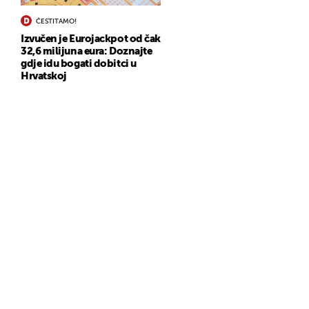
ČESTITAMO!
Izvučen je Eurojackpot od čak
32,6 milijuna eura: Doznajte
gdje idu bogati dobitci u
Hrvatskoj