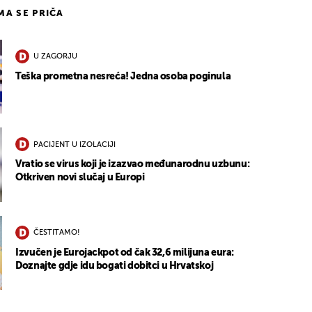
IMA SE PRIČA
U ZAGORJU
Teška prometna nesreća! Jedna osoba poginula
PACIJENT U IZOLACIJI
Vratio se virus koji je izazvao međunarodnu uzbunu:
Otkriven novi slučaj u Europi
ČESTITAMO!
Izvučen je Eurojackpot od čak 32,6 milijuna eura:
Doznajte gdje idu bogati dobitci u Hrvatskoj