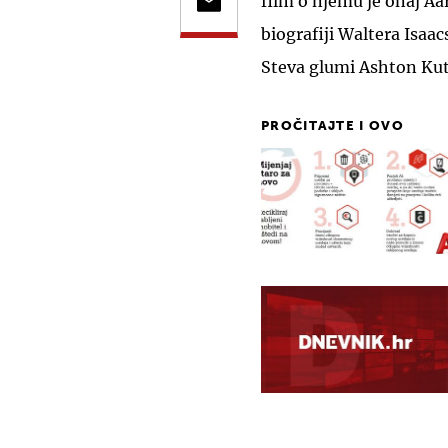
film o njemu je onaj A
biografiji Waltera Isaac
Steva glumi Ashton Kut
PROČITAJTE I OVO