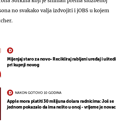
arona Sorkina koji je sniman prema službenoj
sona no svakako valja izdvojiti i jOBS u kojem
cher.
Mijenjaj staro za novo- Recikliraj rabljeni uređaj i uštedi
pri kupnji novog
NAKON GOTOVO 10 GODINA
Apple mora platiti 30 milijuna dolara radnicima: Još se
jednom pokazalo da ima nešto u onoj - vrijeme je novac