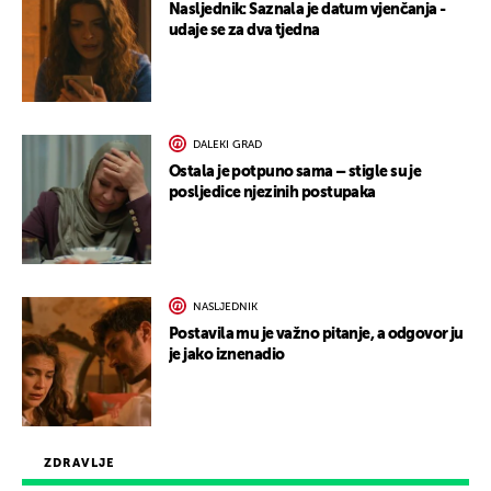
Nasljednik: Saznala je datum vjenčanja -
udaje se za dva tjedna
DALEKI GRAD
Ostala je potpuno sama – stigle su je
posljedice njezinih postupaka
NASLJEDNIK
Postavila mu je važno pitanje, a odgovor ju
je jako iznenadio
ZDRAVLJE