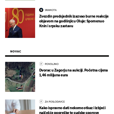
SRAMOTA
Zvezdin predsjednik izazvao burne reakcije
objavom na godišnjicu Oluje: Spomenuo
Knin i srpsku zastavu
NOVAC
POVOLJNO
Dvorac u Zagorju na aukciji. Početna cijena
1,46 milijuna eura
ZA POSLODAVCE
Kako ispravno dati nekome otkaz i izbjeći
najčešće pogreške te sudske sporove