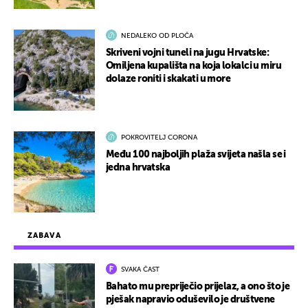
NEDALEKO OD PLOČA
Skriveni vojni tuneli na jugu Hrvatske:
Omiljena kupališta na koja lokalci u miru
dolaze roniti i skakati u more
POKROVITELJ CORONA
Među 100 najboljih plaža svijeta našla se i
jedna hrvatska
ZABAVA
SVAKA ČAST
Bahato mu prepriječio prijelaz, a ono što je
pješak napravio oduševilo je društvene