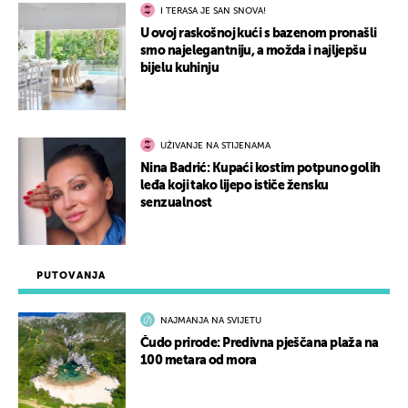
I TERASA JE SAN SNOVA!
U ovoj raskošnoj kući s bazenom pronašli
smo najelegantniju, a možda i najljepšu
bijelu kuhinju
UŽIVANJE NA STIJENAMA
Nina Badrić: Kupaći kostim potpuno golih
leđa koji tako lijepo ističe žensku
senzualnost
PUTOVANJA
NAJMANJA NA SVIJETU
Čudo prirode: Predivna pješčana plaža na
100 metara od mora