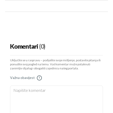
Komentari
(0)
Uključite se u raspravu – podijelite svoje mišljenje, postavite pitanja ili
ponudite svoj pogled na temu. Vaš komentar može potaknuti
zanimljiv dijalog i obogatiti zajednicu našeg portala.
Važna obavijest
!