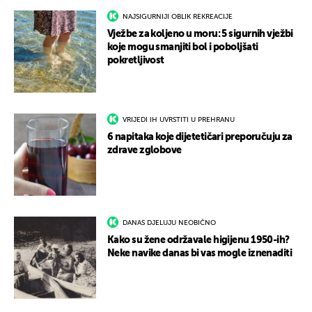
NAJSIGURNIJI OBLIK REKREACIJE
Vježbe za koljeno u moru: 5 sigurnih vježbi
koje mogu smanjiti bol i poboljšati
pokretljivost
VRIJEDI IH UVRSTITI U PREHRANU
6 napitaka koje dijetetičari preporučuju za
zdrave zglobove
DANAS DJELUJU NEOBIČNO
Kako su žene održavale higijenu 1950-ih?
Neke navike danas bi vas mogle iznenaditi