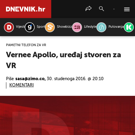
Vijesti
Sport
Showbizz
Lifestyle
Putovanja
PRETRAŽITE VIJESTI
PAMETNI TELEFON ZA VR
Vernee Apollo, uređaj stvoren za
VR
Piše
sasa@zimo.co,
30. studenoga 2016. @ 20:10
KOMENTARI