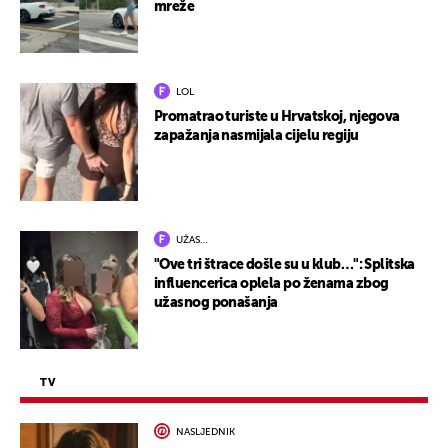
mreže
LOL
Promatrao turiste u Hrvatskoj, njegova
zapažanja nasmijala cijelu regiju
UŽAS…
"Ove tri štrace došle su u klub…": Splitska
influencerica oplela po ženama zbog
užasnog ponašanja
TV
NASLJEDNIK