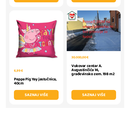
30.000,00 €
Vukovar centar A.
Augustinčića 14,
6,99 €
građevinsko zem. 198 m2
Peppa Pig Yay jastučnica,
40cm
SAZNAJ VIŠE
SAZNAJ VIŠE