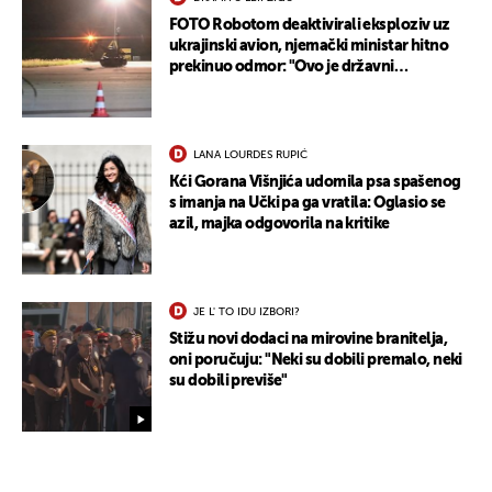
FOTO Robotom deaktivirali eksploziv uz
ukrajinski avion, njemački ministar hitno
prekinuo odmor: "Ovo je državni
terorizam"
LANA LOURDES RUPIĆ
Kći Gorana Višnjića udomila psa spašenog
s imanja na Učki pa ga vratila: Oglasio se
azil, majka odgovorila na kritike
JE L' TO IDU IZBORI?
Stižu novi dodaci na mirovine branitelja,
oni poručuju: "Neki su dobili premalo, neki
su dobili previše"