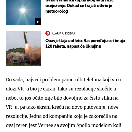
Nakon vrhunca toplinskog vala stiže
osvježenje: Dokad će trajati otkrio je
meteorolog
ALARM U KIJEVU
Obavještajac otkrio: Raspoređuju se i imaju
120 raketa, napast će Ukrajinu
Do sada, najveći problem pametnih telefona koji su u
ulozi VR-a bio je ekran. Iako su rezolucije skočile u
nebo, to još očito nije bilo dovoljno za čistu sliku na
VR-u, pa tako ekrani kreću na novo putovanje, nove
rezolucije. Jedna od kompanija koja je zakoračila na
ovaj teren jest Vernee sa svojim Apollo modelom koji