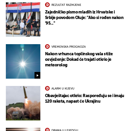
REZULTAT RAZMJENE
Zajedničko pismo mladih iz Hrvatske i
Srbije povodom Oluje: "Ako si rođen nakon
'95..."
VREMENSKA PROGNOZA
Nakon vrhunca toplinskog vala stiže
osvježenje: Dokad će trajati otkrio je
meteorolog
ALARM U KIJEVU
Obavještajac otkrio: Raspoređuju se i imaju
120 raketa, napast će Ukrajinu
DRAMA U LEIPZIGU