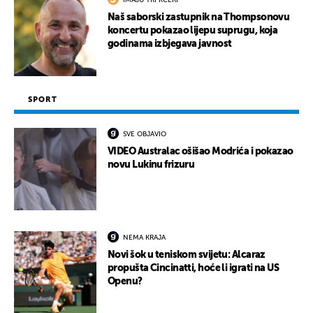
IMAJU TRI KĆERI
Naš saborski zastupnik na Thompsonovu
koncertu pokazao lijepu suprugu, koja
godinama izbjegava javnost
SPORT
SVE OBJAVIO
VIDEO Australac ošišao Modrića i pokazao
novu Lukinu frizuru
NEMA KRAJA
Novi šok u teniskom svijetu: Alcaraz
propušta Cincinatti, hoće li igrati na US
Openu?