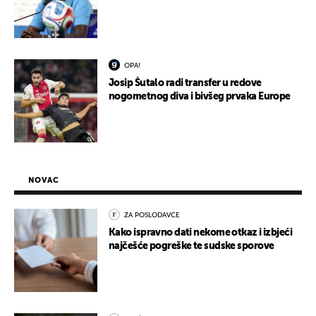
OPA!
Josip Šutalo radi transfer u redove
nogometnog diva i bivšeg prvaka Europe
NOVAC
ZA POSLODAVCE
Kako ispravno dati nekome otkaz i izbjeći
najčešće pogreške te sudske sporove