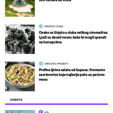
100 metara od mora
MRAČNO DOBA
Ovako se živjelo u doba velikog siromaštva:
Ljudi su davali novac kako bi mogli spavati
na konopcima
OBVEZNO PROBATI!
Prefina ljetna salata od kupusa: Kremasto
savršenstvo koje najbolje paše uz pečeno
meso
ZABAVA
LOL