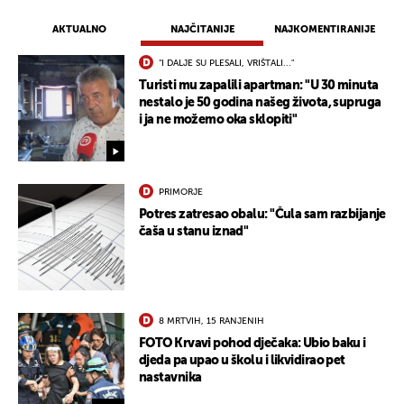
AKTUALNO
NAJČITANIJE
NAJKOMENTIRANIJE
"I DALJE SU PLESALI, VRIŠTALI..."
Turisti mu zapalili apartman: "U 30 minuta
nestalo je 50 godina našeg života, supruga
i ja ne možemo oka sklopiti"
PRIMORJE
Potres zatresao obalu: "Čula sam razbijanje
čaša u stanu iznad"
8 MRTVIH, 15 RANJENIH
FOTO Krvavi pohod dječaka: Ubio baku i
djeda pa upao u školu i likvidirao pet
nastavnika