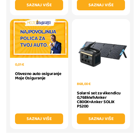
SAZNAJ VIŠE
SAZNAJ VIŠE
0,01 €
Obvezno auto osiguranje
Moje Osiguranje
868,00 €
Solarni set za vikendicu
0,768kWhAnker
C800X+Anker SOLIX
PS200
SAZNAJ VIŠE
SAZNAJ VIŠE