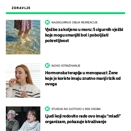
ZDRAVLJE
NAJSIGURNIJI OBLIK REKREACIJE
Vježbe za koljeno u moru: 5 sigurnih vježbi
koje mogu smanjiti bol i poboljšati
pokretljivost
NOVO ISTRAŽIVANJE
Hormonska terapija u menopauzi: Žene
koje je koriste imaju znatno manji rizik od
ovoga
STUDIJA NA GOTOVO 1.900 OSOBA
Ljudi koji redovito rade ovo imaju “mlađi”
organizam, pokazuje istraživanje