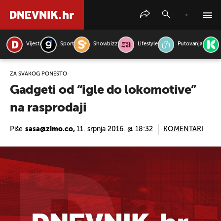
Vijesti
Sport
Showbizz
Lifestyle
Putovanja
PRETRAŽITE VIJESTI
ZA SVAKOG PONEŠTO
Gadgeti od “igle do lokomotive”
na rasprodaji
Piše
sasa@zimo.co,
11. srpnja 2016. @ 18:32
KOMENTARI