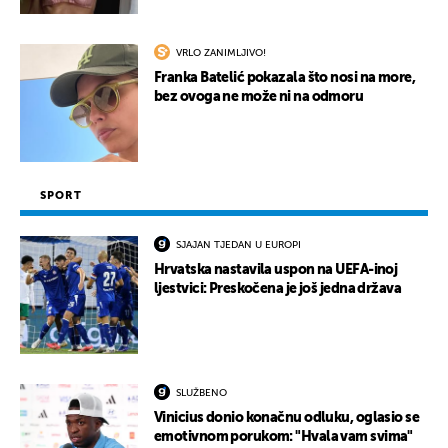
VRLO ZANIMLJIVO!
Franka Batelić pokazala što nosi na more,
bez ovoga ne može ni na odmoru
SPORT
SJAJAN TJEDAN U EUROPI
Hrvatska nastavila uspon na UEFA-inoj
ljestvici: Preskočena je još jedna država
SLUŽBENO
Vinicius donio konačnu odluku, oglasio se
emotivnom porukom: "Hvala vam svima"