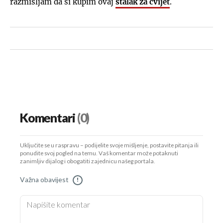
razmišljam da si kupim ovaj
stalak za cvijet
.
Komentari
(0)
Uključite se u raspravu – podijelite svoje mišljenje, postavite pitanja ili
ponudite svoj pogled na temu. Vaš komentar može potaknuti
zanimljiv dijalog i obogatiti zajednicu našeg portala.
Važna obavijest
!