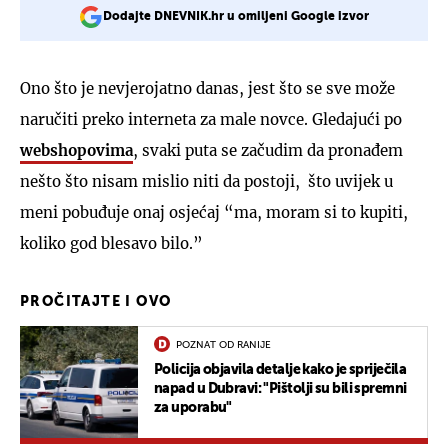
Dodajte DNEVNIK.hr u omiljeni Google izvor
Ono što je nevjerojatno danas, jest što se sve može
naručiti preko interneta za male novce. Gledajući po
webshopovima
, svaki puta se začudim da pronađem
nešto što nisam mislio niti da postoji, što uvijek u
meni pobuđuje onaj osjećaj “ma, moram si to kupiti,
koliko god blesavo bilo.”
PROČITAJTE I OVO
POZNAT OD RANIJE
Policija objavila detalje kako je spriječila
napad u Dubravi: "Pištolji su bili spremni
za uporabu"