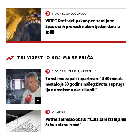
TRAGA SE ZA JOŠ DVOJE
VIDEO Preživjeli pakao pod zemljom:
Spasioci ih pronašli nakon tjedan dana u
špilji
TRI VIJESTI O KOJIMA SE PRIČA
"I DALJE SU PLESALI, VRIŠTALI..."
Turisti mu zapalili apartman: "U 30 minuta
nestalo je 50 godina našeg života, supruga
i ja ne možemo oka sklopiti"
PRIMORJE
Potres zatresao obalu: "Čula sam razbijanje
čaša u stanu iznad"