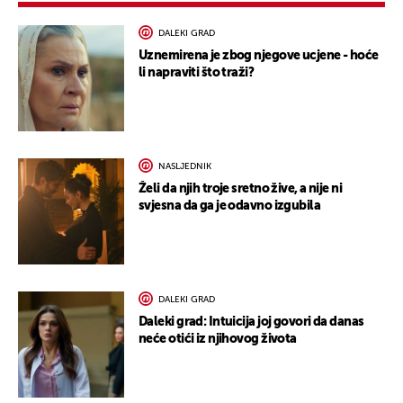
DALEKI GRAD
Uznemirena je zbog njegove ucjene - hoće
li napraviti što traži?
NASLJEDNIK
Želi da njih troje sretno žive, a nije ni
svjesna da ga je odavno izgubila
DALEKI GRAD
Daleki grad: Intuicija joj govori da danas
neće otići iz njihovog života