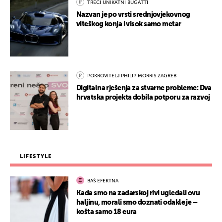
TREĆI UNIKATNI BUGATTI
Nazvan je po vrsti srednjovjekovnog
viteškog konja i visok samo metar
POKROVITELJ PHILIP MORRIS ZAGREB
Digitalna rješenja za stvarne probleme: Dva
hrvatska projekta dobila potporu za razvoj
LIFESTYLE
BAŠ EFEKTNA
Kada smo na zadarskoj rivi ugledali ovu
haljinu, morali smo doznati odakle je –
košta samo 18 eura