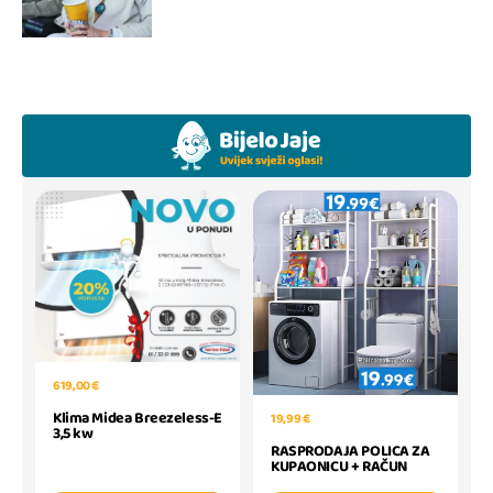
619,00 €
Klima Midea Breezeless-E
19,99 €
3,5 kw
RASPRODAJA POLICA ZA
KUPAONICU + RAČUN