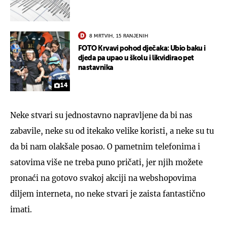
8 MRTVIH, 15 RANJENIH
FOTO Krvavi pohod dječaka: Ubio baku i
djeda pa upao u školu i likvidirao pet
nastavnika
14
Neke stvari su jednostavno napravljene da bi nas
zabavile, neke su od itekako velike koristi, a neke su tu
da bi nam olakšale posao. O pametnim telefonima i
satovima više ne treba puno pričati, jer njih možete
pronaći na gotovo svakoj akciji na webshopovima
diljem interneta, no neke stvari je zaista fantastično
imati.