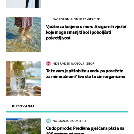
NAJSIGURNIJI OBLIK REKREACIJE
Vježbe za koljeno u moru: 5 sigurnih vježbi
koje mogu smanjiti bol i poboljšati
pokretljivost
NIJE UVIJEK NAJBOLJI IZBOR
Teže vam je piti običnu vodu pa posežete
za mineralnom? Evo što to čini organizmu
PUTOVANJA
NAJMANJA NA SVIJETU
Čudo prirode: Predivna pješčana plaža na