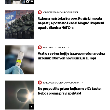
14
OBAVJEŠTAJNO UPOZORENJE
Uzbuna na istoku Europe: Rusija bi mogla
napasti, a poznato i kada! Moguć i kopneni
upad u članicu NATO-a
PACIJENT U IZOLACIJI
Vratio se virus koji je izazvao međunarodnu
uzbunu: Otkriven novi slučaj u Europi
UKLJUČITE NOTIFIKACIJE
KAKO GA SIGURNO PROMATRATI?
Ne propustite prizor koji se ne viđa često:
Nebo sprema pravi spektakl