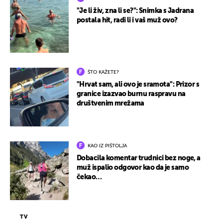
"Je li živ, zna li se?": Snimka s Jadrana
postala hit, radi li i vaš muž ovo?
ŠTO KAŽETE?
"Hrvat sam, ali ovo je sramota": Prizor s
granice izazvao burnu raspravu na
društvenim mrežama
KAO IZ PIŠTOLJA
Dobacila komentar trudnici bez noge, a
muž ispalio odgovor kao da je samo
čekao…
TV