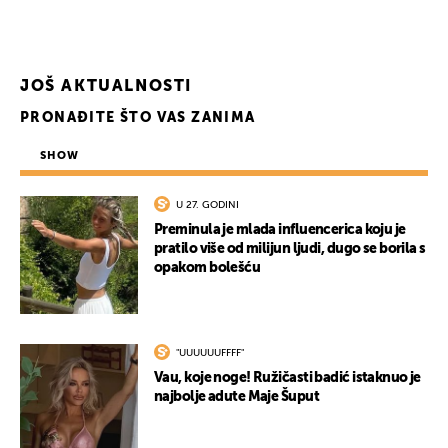
JOŠ AKTUALNOSTI
PRONAĐITE ŠTO VAS ZANIMA
SHOW
U 27. GODINI
Preminula je mlada influencerica koju je
pratilo više od milijun ljudi, dugo se borila s
opakom bolešću
"UUUUUUFFFF"
Vau, koje noge! Ružičasti badić istaknuo je
najbolje adute Maje Šuput