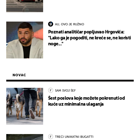
AU, OVO JE RUŽNO
Poznati analitičar popljuvao Hrgovića:
"Lako ga je pogoditi, ne kreće se, ne koristi
noge..."
NOVAC
SAM SVOJ ŠEF
Šest poslova koje možete pokrenuti od
kuće uz minimalna ulaganja
TREĆI UNIKATNI BUGATTI