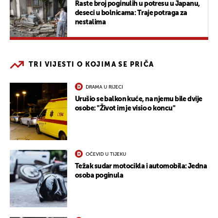
Raste broj poginulih u potresu u Japanu,
deseci u bolnicama: Traje potraga za
nestalima
TRI VIJESTI O KOJIMA SE PRIČA
DRAMA U RIJECI
Urušio se balkon kuće, na njemu bile dvije
osobe: "Život im je visio o koncu"
OČEVID U TIJEKU
Težak sudar motocikla i automobila: Jedna
osoba poginula