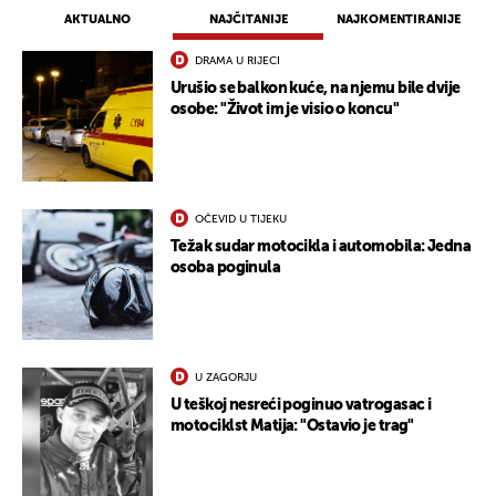
AKTUALNO
NAJČITANIJE
NAJKOMENTIRANIJE
DRAMA U RIJECI
Urušio se balkon kuće, na njemu bile dvije
osobe: "Život im je visio o koncu"
OČEVID U TIJEKU
Težak sudar motocikla i automobila: Jedna
osoba poginula
U ZAGORJU
U teškoj nesreći poginuo vatrogasac i
motociklst Matija: "Ostavio je trag"