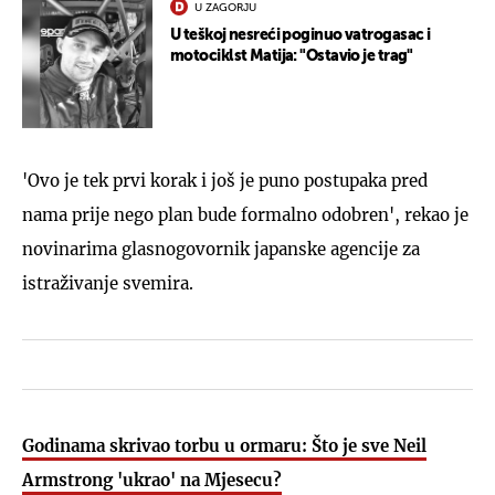
U ZAGORJU
U teškoj nesreći poginuo vatrogasac i
motociklst Matija: "Ostavio je trag"
'Ovo je tek prvi korak i još je puno postupaka pred
nama prije nego plan bude formalno odobren', rekao je
novinarima glasnogovornik japanske agencije za
istraživanje svemira.
Godinama skrivao torbu u ormaru: Što je sve Neil
Armstrong 'ukrao' na Mjesecu?