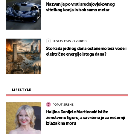
Nazvan je po vrsti srednjovjekovnog
viteškog konja i visok samo metar
SUSTAV OVISI O PRIRODI
Što kada jednog dana ostanemo bez vode i
električne energije istoga dana?
LIFESTYLE
POPUT SIRENE
Haljina Danijele Martinović ističe
ženstvenu figuru, a savršena je za večernji
izlazak na moru