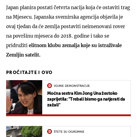
Japan planira postati četvrta nacija koja će ostaviti trag
na Mjesecu. Japanska svemirska agencija objavila je
ovaj tjedan da će zemlja postaviti neimenovani rover
na površinu mjeseca do 2018. godine i tako se
pridružiti
elitnom klubu zemalja koje su istraživale
Zemljin satelit.
PROČITAJTE I OVO
VOJNE DEMONSTRACIJE
Moćna sestra Kim Jong Una žestoko
zaprijetila: "Trebali bismo ga natjerati da
zažali"
ŠTETE SU OGROMNE