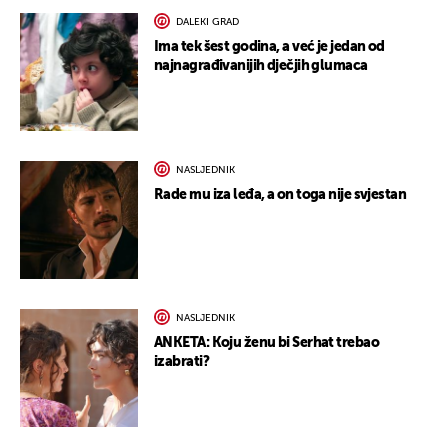
DALEKI GRAD
Ima tek šest godina, a već je jedan od
najnagrađivanijih dječjih glumaca
NASLJEDNIK
Rade mu iza leđa, a on toga nije svjestan
NASLJEDNIK
ANKETA: Koju ženu bi Serhat trebao
izabrati?