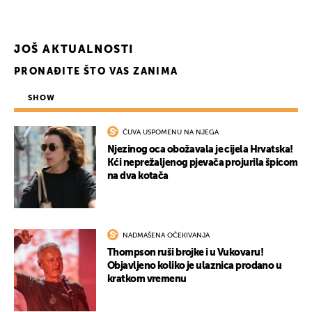
UKLJUČITE NOTIFIKACIJE
JOŠ AKTUALNOSTI
PRONAĐITE ŠTO VAS ZANIMA
SHOW
ČUVA USPOMENU NA NJEGA
Njezinog oca obožavala je cijela Hrvatska!
Kći neprežaljenog pjevača projurila špicom
na dva kotača
NADMAŠENA OČEKIVANJA
Thompson ruši brojke i u Vukovaru!
Objavljeno koliko je ulaznica prodano u
kratkom vremenu