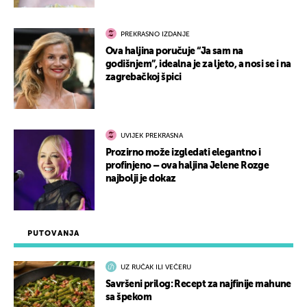
PREKRASNO IZDANJE
Ova haljina poručuje “Ja sam na
godišnjem”, idealna je za ljeto, a nosi se i na
zagrebačkoj špici
UVIJEK PREKRASNA
Prozirno može izgledati elegantno i
profinjeno – ova haljina Jelene Rozge
najbolji je dokaz
PUTOVANJA
UZ RUČAK ILI VEČERU
Savršeni prilog: Recept za najfinije mahune
sa špekom