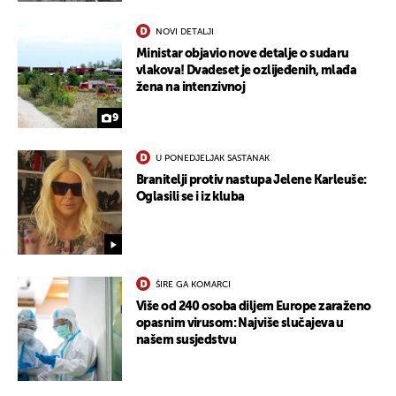
NOVI DETALJI
Ministar objavio nove detalje o sudaru
vlakova! Dvadeset je ozlijeđenih, mlađa
žena na intenzivnoj
9
U PONEDJELJAK SASTANAK
Branitelji protiv nastupa Jelene Karleuše:
Oglasili se i iz kluba
ŠIRE GA KOMARCI
Više od 240 osoba diljem Europe zaraženo
opasnim virusom: Najviše slučajeva u
našem susjedstvu