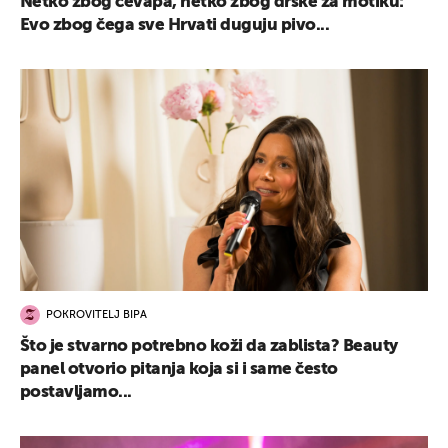
Netko zbog ćevapa, netko zbog drške za motiku:
Evo zbog čega sve Hrvati duguju pivo...
POKROVITELJ BIPA
Što je stvarno potrebno koži da zablista? Beauty
panel otvorio pitanja koja si i same često
postavljamo...