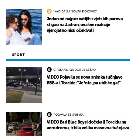
"KAO DA SU NOVAK ĐOKOVIĆ"
Jedan od najpoznatijih svjetskih parova
stigao na Jadran, ovakve reakcije
vjerojatno nisu očekivali
SPORT
CIPELARILI GA DOK JE LEŽAO
VIDEO Pojavila se nova snimka tučnjave
BBB-a i Torcide: "Je*ote, pa ubit će ga!"
POJAVILA SE SNIMKA
VIDEO Bad Blue Boysi dočekali Torcidu na
aerodromu, izbila velika masovna tučnjava