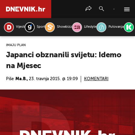
Vijesti
Sport
Showbizz
Lifestyle
Putovanja
PRETRAŽITE VIJESTI
IMAJU PLAN
Japanci obznanili svijetu: Idemo
na Mjesec
Piše
Ma.B.,
23. travnja 2015. @ 19:09
KOMENTARI