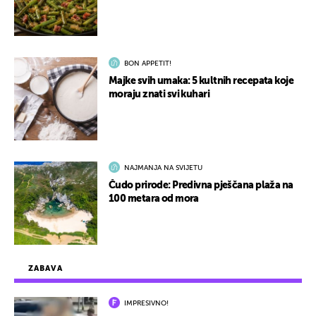
BON APPETIT!
Majke svih umaka: 5 kultnih recepata koje
moraju znati svi kuhari
NAJMANJA NA SVIJETU
Čudo prirode: Predivna pješčana plaža na
100 metara od mora
ZABAVA
IMPRESIVNO!