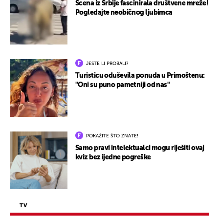
Scena iz Srbije fascinirala društvene mreže!
Pogledajte neobičnog ljubimca
JESTE LI PROBALI?
Turisticu oduševila ponuda u Primoštenu:
"Oni su puno pametniji od nas"
POKAŽITE ŠTO ZNATE!
Samo pravi intelektualci mogu riješiti ovaj
kviz bez ijedne pogreške
TV