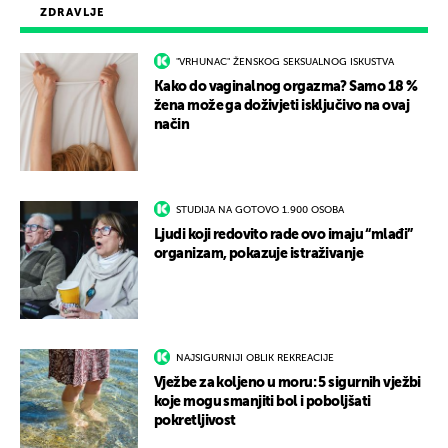
ZDRAVLJE
"VRHUNAC" ŽENSKOG SEKSUALNOG ISKUSTVA
Kako do vaginalnog orgazma? Samo 18 %
žena može ga doživjeti isključivo na ovaj
način
STUDIJA NA GOTOVO 1.900 OSOBA
Ljudi koji redovito rade ovo imaju “mlađi”
organizam, pokazuje istraživanje
NAJSIGURNIJI OBLIK REKREACIJE
Vježbe za koljeno u moru: 5 sigurnih vježbi
koje mogu smanjiti bol i poboljšati
pokretljivost