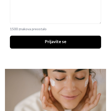
1500 znakova preostalo
Prijavite se