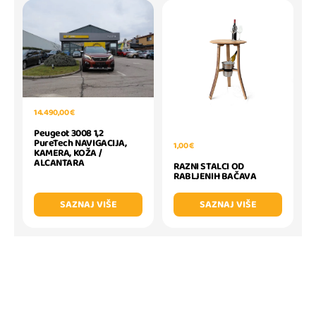
14.490,00 €
Peugeot 3008 1,2
PureTech NAVIGACIJA,
1,00 €
KAMERA, KOŽA /
ALCANTARA
RAZNI STALCI OD
RABLJENIH BAČAVA
SAZNAJ VIŠE
SAZNAJ VIŠE