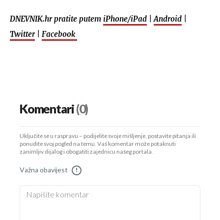
DNEVNIK.hr pratite putem
iPhone/iPad
|
Android
|
Twitter
|
Facebook
Komentari
(0)
Uključite se u raspravu – podijelite svoje mišljenje, postavite pitanja ili
ponudite svoj pogled na temu. Vaš komentar može potaknuti
zanimljiv dijalog i obogatiti zajednicu našeg portala.
Važna obavijest
!