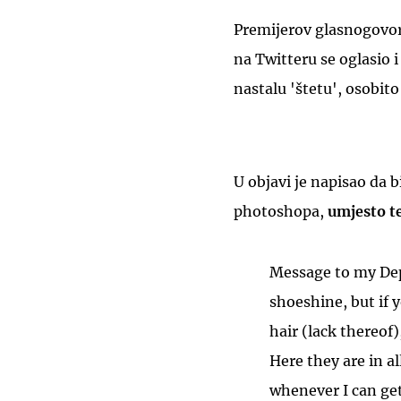
Premijerov glasnogovorn
na Twitteru se oglasio 
nastalu 'štetu', osobi
U objavi je napisao da b
photoshopa,
umjesto t
Message to my Dep
shoeshine, but if 
hair (lack thereof)
Here they are in al
whenever I can get