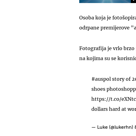
Osoba koja je fotošopir
odrpane premijerove "a
Fotografija je vrlo brz
na kojima su se korisnic
#auspol
story of 2
shoes photoshopped
https://t.co/eXNt
dollars hard at wo
— Luke (@lukerhn)