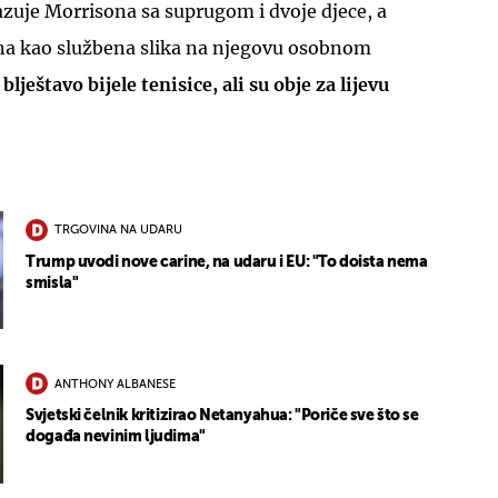
kazuje Morrisona sa suprugom i dvoje djece, a
jena kao službena slika na njegovu osobnom
i
blještavo bijele tenisice, ali su obje za lijevu
TRGOVINA NA UDARU
Trump uvodi nove carine, na udaru i EU: "To doista nema
smisla"
ANTHONY ALBANESE
Svjetski čelnik kritizirao Netanyahua: "Poriče sve što se
događa nevinim ljudima"