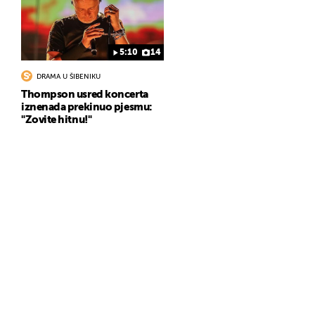
5:10
14
DRAMA U ŠIBENIKU
Thompson usred koncerta
iznenada prekinuo pjesmu:
"Zovite hitnu!"