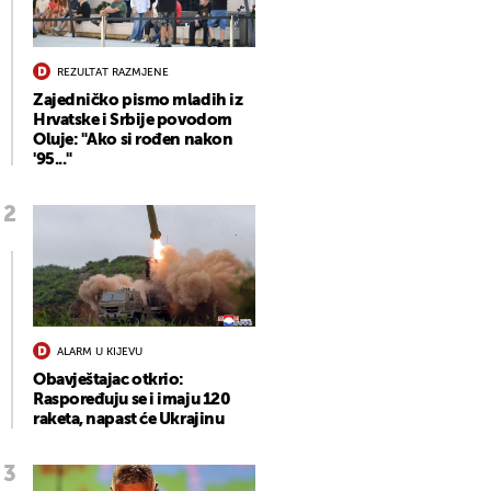
REZULTAT RAZMJENE
Zajedničko pismo mladih iz
Hrvatske i Srbije povodom
Oluje: "Ako si rođen nakon
'95..."
ALARM U KIJEVU
Obavještajac otkrio:
Raspoređuju se i imaju 120
raketa, napast će Ukrajinu