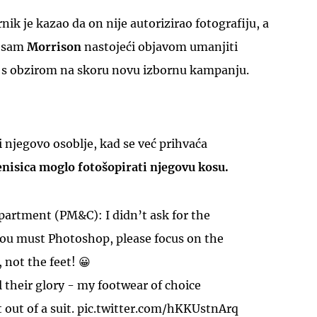
ik je kazao da on nije autorizirao fotografiju, a
i sam
Morrison
nastojeći objavom umanjiti
to s obzirom na skoru novu izbornu kampanju.
i njegovo osoblje, kad se već prihvaća
enisica moglo fotošopirati njegovu kosu.
artment (PM&C): I didn’t ask for the
you must Photoshop, please focus on the
, not the feet! 😀
l their glory - my footwear of choice
 out of a suit.
pic.twitter.com/hKKUstnArq