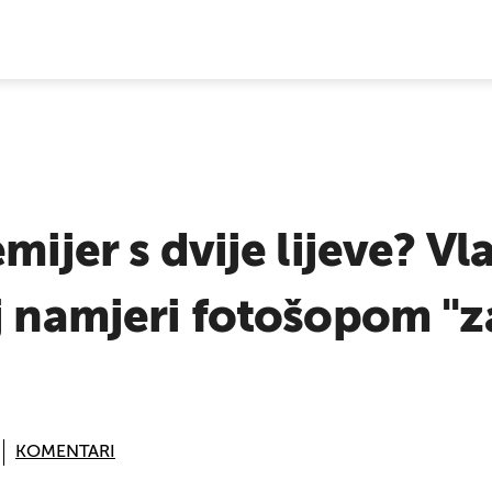
E VIJESTI
mijer s dvije lijeve? Vl
j namjeri fotošopom "z
KOMENTARI