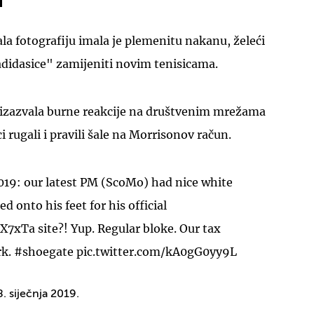
ala fotografiju imala je plemenitu nakanu, želeći
didasice" zamijeniti novim tenisicama.
o izazvala burne reakcije na društvenim mrežama
UKLJUČITE NOTIFIKACIJE
i rugali i pravili šale na Morrisonov račun.
019: our latest PM (ScoMo) had nice white
 onto his feet for his official
cX7xTa
site?! Yup. Regular bloke. Our tax
rk.
#shoegate
pic.twitter.com/kA0gG0yy9L
8. siječnja 2019.