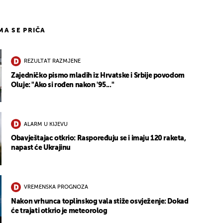
IMA SE PRIČA
REZULTAT RAZMJENE
Zajedničko pismo mladih iz Hrvatske i Srbije povodom
Oluje: "Ako si rođen nakon '95..."
ALARM U KIJEVU
Obavještajac otkrio: Raspoređuju se i imaju 120 raketa,
napast će Ukrajinu
VREMENSKA PROGNOZA
Nakon vrhunca toplinskog vala stiže osvježenje: Dokad
će trajati otkrio je meteorolog