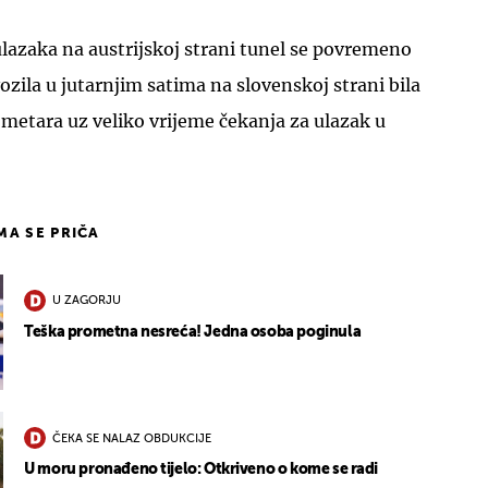
lazaka na austrijskoj strani tunel se povremeno
ozila u jutarnjim satima na slovenskoj strani bila
lometara uz veliko vrijeme čekanja za ulazak u
IMA SE PRIČA
U ZAGORJU
Teška prometna nesreća! Jedna osoba poginula
ČEKA SE NALAZ OBDUKCIJE
U moru pronađeno tijelo: Otkriveno o kome se radi