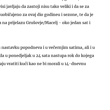
i javljaju da zastoji nisu tako veliki i da se za
uobičajeno za ovaj dio godineu i sezone, te da je
 na prijelazu Grušovje/Macelj - oko jedan sat i
 nastavku popodneva i u večernjim satima, ali i u
da u ponedjeljak u 24 sata nastupa rok do kojega
aju vratiti kući kao ne bi morali u 14-dnevnu