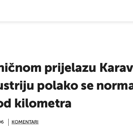
E VIJESTI
ničnom prijelazu Karav
ustriju polako se norma
od kilometra
06
KOMENTARI