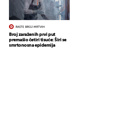
RASTE BROJ MRTVIH
Broj zaraženih prvi put
premašio četiri tisuće: Širi se
smrtonosna epidemija