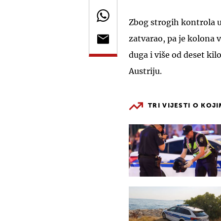
Zbog strogih kontrola u
zatvarao, pa je kolona v
duga i više od deset ki
Austriju.
TRI VIJESTI O KOJ