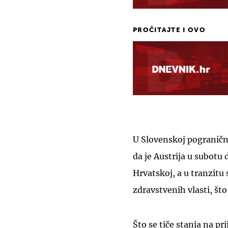
PROČITAJTE I OVO
U Slovenskoj pogranično
da je Austrija u subotu d
Hrvatskoj, a u tranzitu 
zdravstvenih vlasti, što
Što se tiče stanja na p