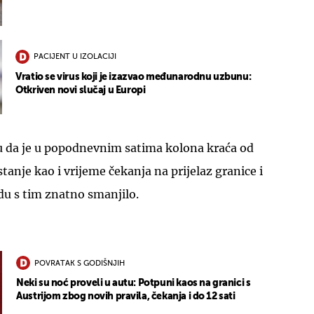
PACIJENT U IZOLACIJI
Vratio se virus koji je izazvao međunarodnu uzbunu:
Otkriven novi slučaj u Europi
ju da je u popodnevnim satima kolona kraća od
stanje kao i vrijeme čekanja na prijelaz granice i
adu s tim znatno smanjilo.
POVRATAK S GODIŠNJIH
Neki su noć proveli u autu: Potpuni kaos na granici s
Austrijom zbog novih pravila, čekanja i do 12 sati