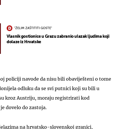
"ŽELIM ZAŠTITITI GOSTE"
Vlasnik gostionice u Grazu zabranio ulazak ljudima koji
dolaze iz Hrvatske
UKLJUČITE NOTIFIKACIJE
j policiji navode da nisu bili obaviješteni o tome
onijela odluku da se svi putnici koji su bili u
su kroz Austriju, moraju registrirati kod
 je dovelo do zastoja.
rijelazima na hrvatsko-slovenskoj granici,