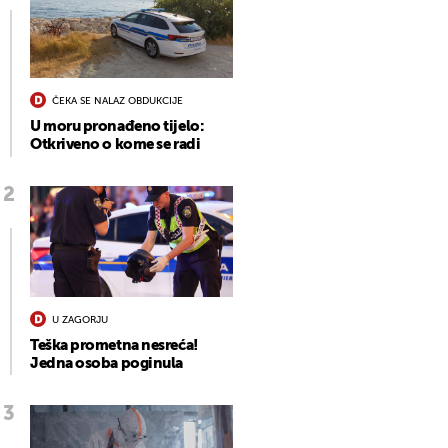
ČEKA SE NALAZ OBDUKCIJE
U moru pronađeno tijelo:
Otkriveno o kome se radi
U ZAGORJU
Teška prometna nesreća!
Jedna osoba poginula