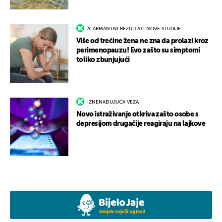
ALARMANTNI REZULTATI NOVE STUDIJE
Više od trećine žena ne zna da prolazi kroz
perimenopauzu! Evo zašto su simptomi
toliko zbunjujući
IZNENAĐUJUĆA VEZA
Novo istraživanje otkriva zašto osobe s
depresijom drugačije reagiraju na lajkove