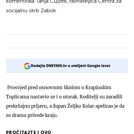
komentirala Tanja Cujzek, ravnateljica Centra za
socijalnu skrb Zabok.
Dodajte DNEVNIK.hr u omiljeni Google izvor
Prosvjed pred osnovnom školom u Krapinskim
Toplicama nastavio se i u utorak. Roditelji su zaradili
prekršajnu prijavu, a župan Željko Kolar apelirao je da
se dramu privede kraju.
PROČITAJTE I OVO