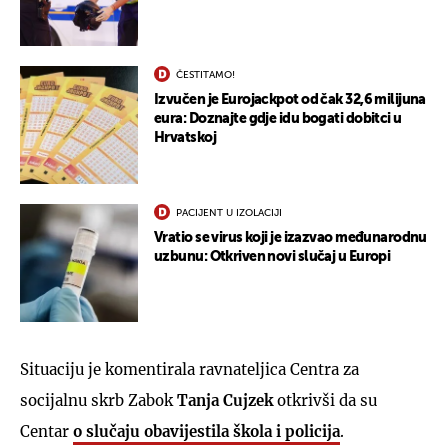
ČESTITAMO!
Izvučen je Eurojackpot od čak 32,6 milijuna
eura: Doznajte gdje idu bogati dobitci u
Hrvatskoj
PACIJENT U IZOLACIJI
Vratio se virus koji je izazvao međunarodnu
uzbunu: Otkriven novi slučaj u Europi
Situaciju je komentirala ravnateljica Centra za
socijalnu skrb Zabok
Tanja Cujzek
otkrivši da su
Centar
o slučaju obavijestila škola i policija
.