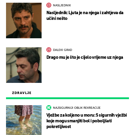
NASLJEDNIK
Nasljednik: Ljuta je na njega i zahtjeva da
učini nešto
DALEKI GRAD
Drago mu je što je cijelo vrijeme uz njega
ZDRAVLJE
NAJSIGURNIJI OBLIK REKREACIJE
Vježbe za koljeno u moru: 5 sigurnih vježbi
koje mogu smanjiti bol i poboljšati
pokretljivost