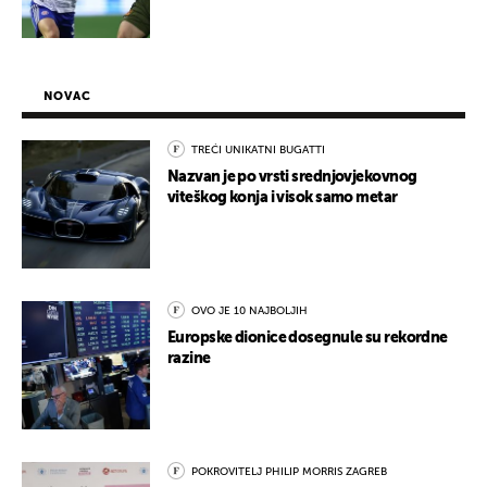
NOVAC
TREĆI UNIKATNI BUGATTI
Nazvan je po vrsti srednjovjekovnog
viteškog konja i visok samo metar
OVO JE 10 NAJBOLJIH
Europske dionice dosegnule su rekordne
razine
POKROVITELJ PHILIP MORRIS ZAGREB