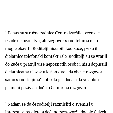
''Danas su stručne radnice Centra izvršile terenske
izvide u kućanstvu, ali razgovor s roditeljima nisu
mogle obaviti. Roditelji nisu bili kod kuće, pa su ih
djelatnice telefonski kontaktirale. Roditelji su se vratili
do kuće u pratnji više nepoznatih osoba i nisu dopustili
djelatnicama ulazak u kućanstvo i da obave razgovor
samo s roditeljima'', otkrila je i dodala da su dobili
pismeni poziv da dođu u Centar na razgovor.
''Nadam se da će roditelji razmisliti o svemu i u
interesu svog djeteta doći na razgovor'', dodaje Cujzek.