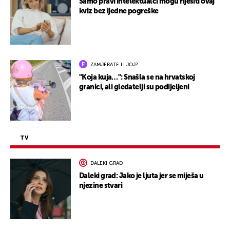
Samo pravi intelektualci mogu riješiti ovaj
kviz bez ijedne pogreške
ZAMJERATE LI JOJ?
"Koja kuja…": Snašla se na hrvatskoj
granici, ali gledatelji su podijeljeni
TV
DALEKI GRAD
Daleki grad: Jako je ljuta jer se miješa u
njezine stvari