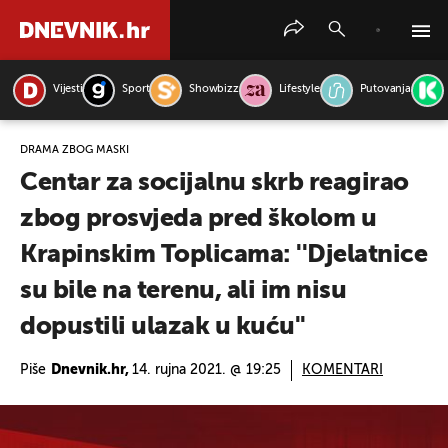
Vijesti
Sport
Showbizz
Lifestyle
Putovanja
PRETRAŽITE VIJESTI
DRAMA ZBOG MASKI
Centar za socijalnu skrb reagirao
zbog prosvjeda pred školom u
Krapinskim Toplicama: ''Djelatnice
su bile na terenu, ali im nisu
dopustili ulazak u kuću''
Piše
Dnevnik.hr,
14. rujna 2021. @ 19:25
KOMENTARI