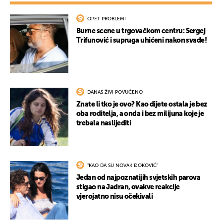
OPET PROBLEMI
Burne scene u trgovačkom centru: Sergej
Trifunović i supruga uhićeni nakon svađe!
DANAS ŽIVI POVUČENO
Znate li tko je ovo? Kao dijete ostala je bez
oba roditelja, a onda i bez milijuna koje je
trebala naslijediti
"KAO DA SU NOVAK ĐOKOVIĆ"
Jedan od najpoznatijih svjetskih parova
stigao na Jadran, ovakve reakcije
vjerojatno nisu očekivali