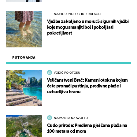
NAJSIGURNIJI OBLIK REKREACIJE
Vježbe za koljeno u moru: 5 sigurnih vježbi
koje mogu smanjiti bol i poboljšati
pokretljivost
PUTOVANJA
VODIČ PO OTOKU
Veličanstveni Brač: Kameni otok na kojem
ćete pronaći pustinju, predivne plaže i
uzbudljivu hranu
NAJMANJA NA SVIJETU
Čudo prirode: Predivna pješčana plaža na
100 metara od mora