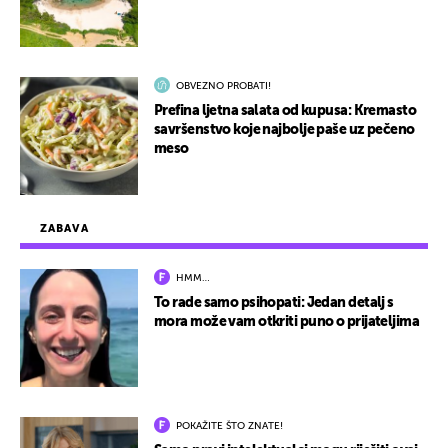
OBVEZNO PROBATI!
Prefina ljetna salata od kupusa: Kremasto
savršenstvo koje najbolje paše uz pečeno
meso
ZABAVA
HMM…
To rade samo psihopati: Jedan detalj s
mora može vam otkriti puno o prijateljima
POKAŽITE ŠTO ZNATE!