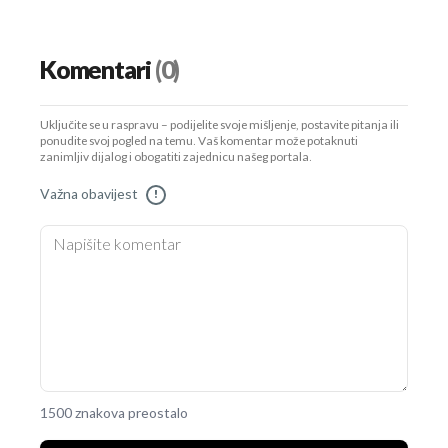
Komentari
(0)
Uključite se u raspravu – podijelite svoje mišljenje, postavite pitanja ili
ponudite svoj pogled na temu. Vaš komentar može potaknuti
zanimljiv dijalog i obogatiti zajednicu našeg portala.
Važna obavijest
!
1500 znakova preostalo