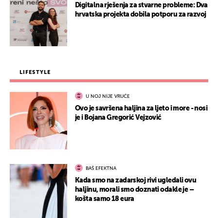
Digitalna rješenja za stvarne probleme: Dva
hrvatska projekta dobila potporu za razvoj
LIFESTYLE
U NOJ NIJE VRUĆE
Ovo je savršena haljina za ljeto i more - nosi
je i Bojana Gregorić Vejzović
BAŠ EFEKTNA
Kada smo na zadarskoj rivi ugledali ovu
haljinu, morali smo doznati odakle je –
košta samo 18 eura