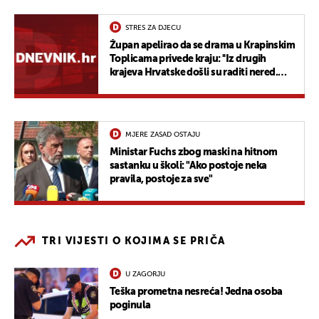
STRES ZA DJECU
Župan apelirao da se drama u Krapinskim
Toplicama privede kraju: ''Iz drugih
krajeva Hrvatske došli su raditi nered.
Iskoristili su protest jednog roditelja''
MJERE ZASAD OSTAJU
Ministar Fuchs zbog maski na hitnom
sastanku u školi: "Ako postoje neka
pravila, postoje za sve"
TRI VIJESTI O KOJIMA SE PRIČA
U ZAGORJU
Teška prometna nesreća! Jedna osoba
poginula