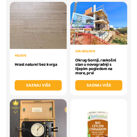
224.000,00 €
49,00 €
Okrug Gornji, raskošni
stan u novogradnji s
Hrast naturel bez kvrga
lijepim pogledom na
more, prvi
SAZNAJ VIŠE
SAZNAJ VIŠE