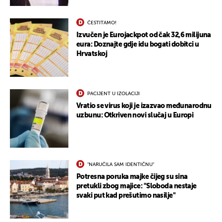
ČESTITAMO!
Izvučen je Eurojackpot od čak 32,6 milijuna
eura: Doznajte gdje idu bogati dobitci u
Hrvatskoj
UKLJUČITE NOTIFIKACIJE
PACIJENT U IZOLACIJI
Vratio se virus koji je izazvao međunarodnu
uzbunu: Otkriven novi slučaj u Europi
"NARUČILA SAM IDENTIČNU"
Potresna poruka majke čijeg su sina
pretukli zbog majice: "Sloboda nestaje
svaki put kad prešutimo nasilje"