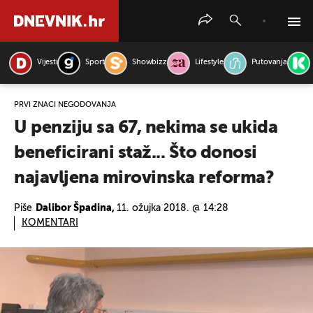
Vijesti
Sport
Showbizz
Lifestyle
Putovanja
PRETRAŽITE VIJESTI
PRVI ZNACI NEGODOVANJA
U penziju sa 67, nekima se ukida
beneficirani staž... Što donosi
najavljena mirovinska reforma?
Piše
Dalibor Špadina,
11. ožujka 2018. @ 14:28
KOMENTARI