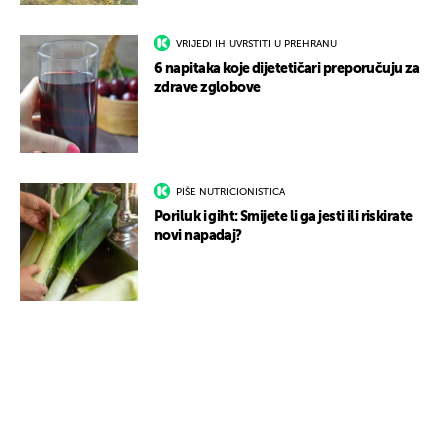
VRIJEDI IH UVRSTITI U PREHRANU
6 napitaka koje dijetetičari preporučuju za
zdrave zglobove
PIŠE NUTRICIONISTICA
Poriluk i giht: Smijete li ga jesti ili riskirate
novi napadaj?