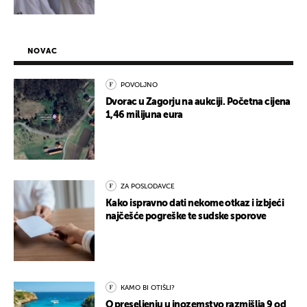
NOVAC
POVOLJNO
Dvorac u Zagorju na aukciji. Početna cijena
1,46 milijuna eura
ZA POSLODAVCE
Kako ispravno dati nekome otkaz i izbjeći
najčešće pogreške te sudske sporove
KAMO BI OTIŠLI?
O preseljenju u inozemstvo razmišlja 9 od