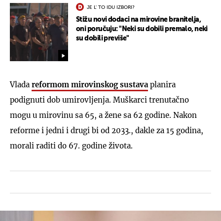
JE L' TO IDU IZBORI?
Stižu novi dodaci na mirovine branitelja,
oni poručuju: "Neki su dobili premalo, neki
su dobili previše"
Vlada
reformom mirovinskog sustava
planira
podignuti dob umirovljenja. Muškarci trenutačno
mogu u mirovinu sa 65, a žene sa 62 godine. Nakon
reforme i jedni i drugi bi od 2033., dakle za 15 godina,
morali raditi do 67. godine života.