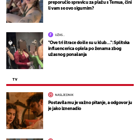
preporučio spravicu za plažu s Temua, čini
li vam se ovo sigurnim?
UŽAS…
"Ove tri štrace došle su u klub…": Splitska
influencerica oplela po ženama zbog
užasnog ponašanja
TV
NASLJEDNIK
Postavila mu je važno pitanje, a odgovor ju
je jako iznenadio