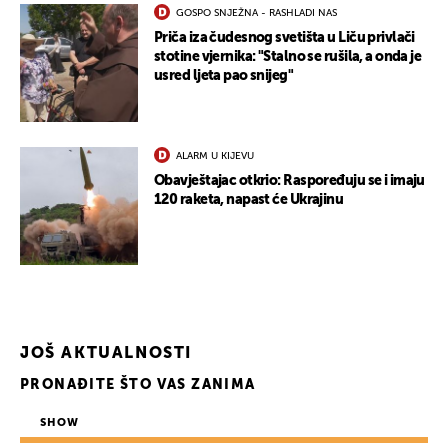
GOSPO SNJEŽNA - RASHLADI NAS
Priča iza čudesnog svetišta u Liču privlači
stotine vjernika: "Stalno se rušila, a onda je
usred ljeta pao snijeg"
ALARM U KIJEVU
Obavještajac otkrio: Raspoređuju se i imaju
120 raketa, napast će Ukrajinu
JOŠ AKTUALNOSTI
PRONAĐITE ŠTO VAS ZANIMA
SHOW