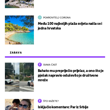
POKROVITELJ CORONA
Među 100 najboljih plaža svijeta našla se i
jedna hrvatska
ZABAVA
SVAKA ČAST
Bahato mu prepriječio prijelaz, a ono što je
pješak napravio oduševilo je društvene
mreže
ŠTO KAŽETE?
Isključio komentare: Par iz Srbije