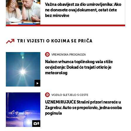
Važna obavijest za dio umirovljenika: Ako
ne donesete ovaj dokument, ostat ćete
bez mirovine
TRI VIJESTI O KOJIMA SE PRIČA
VREMENSKA PROGNOZA
Nakon vrhunca toplinskog vala stiže
osvježenje: Dokad će trajati otkrio je
meteorolog
VOZILO SLETJELO S CESTE
UZNEMIRUJUĆE Strašni prizori nesreće u
Zagrebu: Auto se prepolovio, jedna osoba
poginula
8