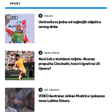
SPORT
ODLAZI
Umirovila se jedna od najboljih skijašica
novog doba
NEMA KRAJA
Novi šok u teniskom svijetu: Alcaraz
propušta Cincinatti, hoće li igrati na US
Openu?
SVE OBJAVIO
VIDEO Australac ošišao Modrića i pokazao
novu Lukinu frizuru