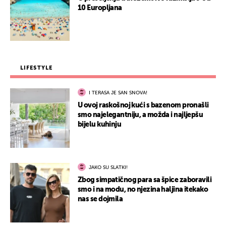
10 Europljana
LIFESTYLE
I TERASA JE SAN SNOVA!
U ovoj raskošnoj kući s bazenom pronašli
smo najelegantniju, a možda i najljepšu
bijelu kuhinju
JAKO SU SLATKI!
Zbog simpatičnog para sa špice zaboravili
smo i na modu, no njezina haljina itekako
nas se dojmila