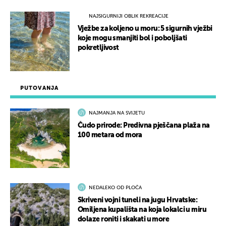
NAJSIGURNIJI OBLIK REKREACIJE
Vježbe za koljeno u moru: 5 sigurnih vježbi
koje mogu smanjiti bol i poboljšati
pokretljivost
PUTOVANJA
NAJMANJA NA SVIJETU
Čudo prirode: Predivna pješčana plaža na
100 metara od mora
NEDALEKO OD PLOČA
Skriveni vojni tuneli na jugu Hrvatske:
Omiljena kupališta na koja lokalci u miru
dolaze roniti i skakati u more