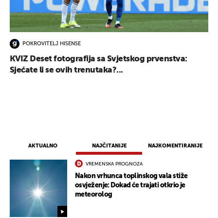
POKROVITELJ HISENSE
KVIZ Deset fotografija sa Svjetskog prvenstva:
Sjećate li se ovih trenutaka?...
UKLJUČITE NOTIFIKACIJE
AKTUALNO
NAJČITANIJE
NAJKOMENTIRANIJE
VREMENSKA PROGNOZA
Nakon vrhunca toplinskog vala stiže
osvježenje: Dokad će trajati otkrio je
meteorolog