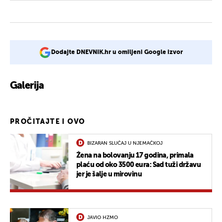
Dodajte DNEVNIK.hr u omiljeni Google izvor
Galerija
1
PROČITAJTE I OVO
BIZARAN SLUČAJ U NJEMAČKOJ
Žena na bolovanju 17 godina, primala
plaću od oko 3500 eura: Sad tuži državu
jer je šalje u mirovinu
JAVIO HZMO