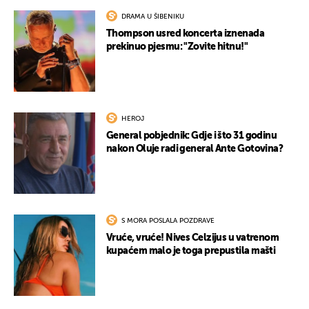
DRAMA U ŠIBENIKU
Thompson usred koncerta iznenada
prekinuo pjesmu: "Zovite hitnu!"
HEROJ
General pobjednik: Gdje i što 31 godinu
nakon Oluje radi general Ante Gotovina?
S MORA POSLALA POZDRAVE
Vruće, vruće! Nives Celzijus u vatrenom
kupaćem malo je toga prepustila mašti