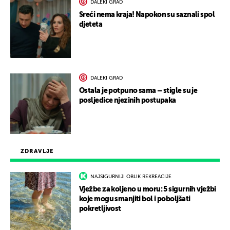
DALEKI GRAD
Sreći nema kraja! Napokon su saznali spol
djeteta
DALEKI GRAD
Ostala je potpuno sama – stigle su je
posljedice njezinih postupaka
ZDRAVLJE
NAJSIGURNIJI OBLIK REKREACIJE
Vježbe za koljeno u moru: 5 sigurnih vježbi
koje mogu smanjiti bol i poboljšati
pokretljivost