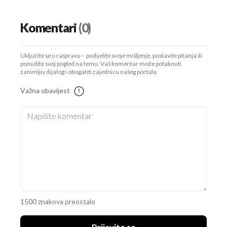
Komentari
(0)
Uključite se u raspravu – podijelite svoje mišljenje, postavite pitanja ili
ponudite svoj pogled na temu. Vaš komentar može potaknuti
zanimljiv dijalog i obogatiti zajednicu našeg portala.
Važna obavijest
!
1500 znakova preostalo