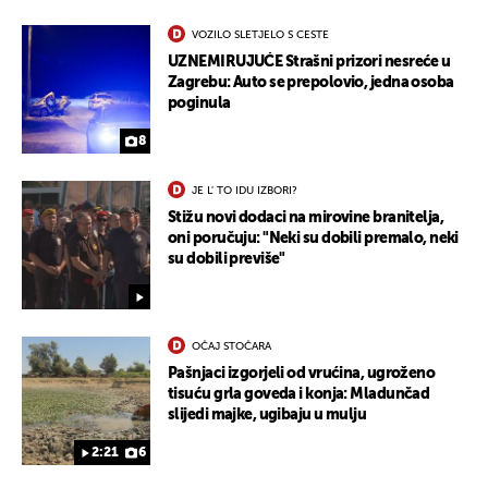
VOZILO SLETJELO S CESTE
UZNEMIRUJUĆE Strašni prizori nesreće u
Zagrebu: Auto se prepolovio, jedna osoba
poginula
8
JE L' TO IDU IZBORI?
Stižu novi dodaci na mirovine branitelja,
oni poručuju: "Neki su dobili premalo, neki
su dobili previše"
OČAJ STOČARA
Pašnjaci izgorjeli od vrućina, ugroženo
tisuću grla goveda i konja: Mladunčad
slijedi majke, ugibaju u mulju
2:21
6