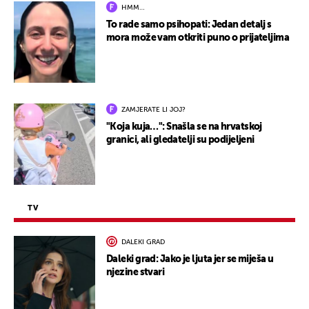
HMM…
To rade samo psihopati: Jedan detalj s
mora može vam otkriti puno o prijateljima
ZAMJERATE LI JOJ?
"Koja kuja…": Snašla se na hrvatskoj
granici, ali gledatelji su podijeljeni
TV
DALEKI GRAD
Daleki grad: Jako je ljuta jer se miješa u
njezine stvari