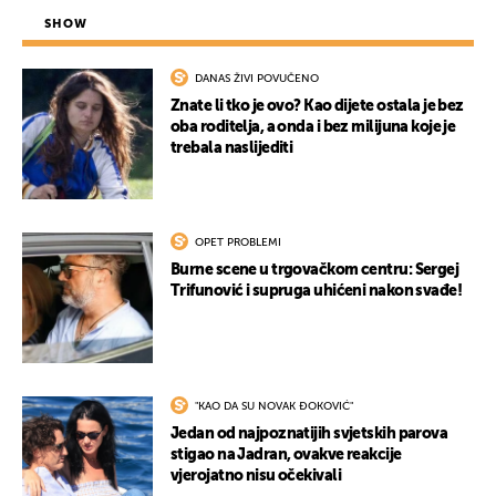
SHOW
DANAS ŽIVI POVUČENO
Znate li tko je ovo? Kao dijete ostala je bez
oba roditelja, a onda i bez milijuna koje je
trebala naslijediti
OPET PROBLEMI
Burne scene u trgovačkom centru: Sergej
Trifunović i supruga uhićeni nakon svađe!
"KAO DA SU NOVAK ĐOKOVIĆ"
Jedan od najpoznatijih svjetskih parova
stigao na Jadran, ovakve reakcije
vjerojatno nisu očekivali