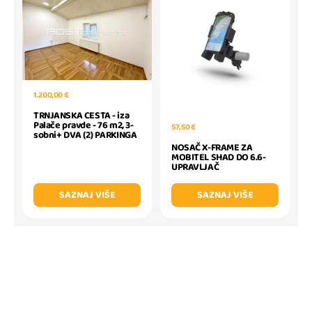
1.200,00 €
TRNJANSKA CESTA - iza
Palače pravde - 76 m2, 3-
57,50 €
sobni+ DVA (2) PARKINGA
NOSAČ X-FRAME ZA
MOBITEL SHAD DO 6.6-
UPRAVLJAČ
SAZNAJ VIŠE
SAZNAJ VIŠE