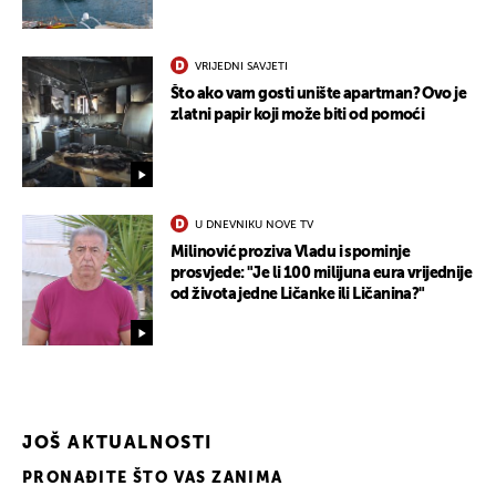
VRIJEDNI SAVJETI
Što ako vam gosti unište apartman? Ovo je
zlatni papir koji može biti od pomoći
U DNEVNIKU NOVE TV
Milinović proziva Vladu i spominje
prosvjede: "Je li 100 milijuna eura vrijednije
od života jedne Ličanke ili Ličanina?"
JOŠ AKTUALNOSTI
PRONAĐITE ŠTO VAS ZANIMA