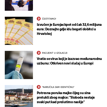
ČESTITAMO!
Izvučen je Eurojackpot od čak 32,6 milijuna
eura: Doznajte gdje idu bogati dobitci u
Hrvatskoj
PACIJENT U IZOLACIJI
Vratio se virus koji je izazvao međunarodnu
uzbunu: Otkriven novi slučaj u Europi
"NARUČILA SAM IDENTIČNU"
Potresna poruka majke čijeg su sina
pretukli zbog majice: "Sloboda nestaje
svaki put kad prešutimo nasilje"