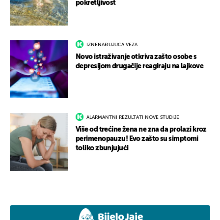
pokretljivost
IZNENAĐUJUĆA VEZA
Novo istraživanje otkriva zašto osobe s
depresijom drugačije reagiraju na lajkove
ALARMANTNI REZULTATI NOVE STUDIJE
Više od trećine žena ne zna da prolazi kroz
perimenopauzu! Evo zašto su simptomi
toliko zbunjujući