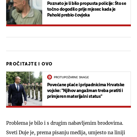
Poznato je li bilo propusta policije: Što se
točno dogodilo prije mjesec kada je
Pahoki prebio čovjeka
PROČITAJTE I OVO
PROTUPOŽARNE SNAGE
Povećane plaće i pripadnicima Hrvatske
vojske: "Njihov angažman treba pratiti i
primjeren materijalni status"
Problema je bilo i s drugim nabavljenim brodovima.
Sveti Duje je, prema pisanju medija, umjesto na liniji