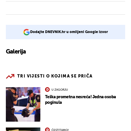
Dodajte DNEVNIK.hr u omiljeni Google izvor
Galerija
1
TRI VIJESTI O KOJIMA SE PRIČA
U ZAGORJU
Teška prometna nesreća! Jedna osoba
poginula
ČESTITAMO!