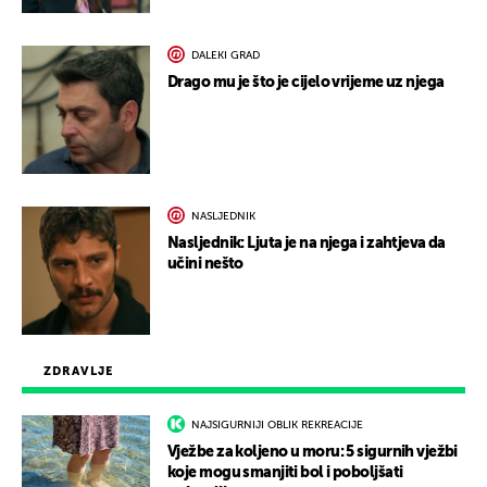
DALEKI GRAD
Drago mu je što je cijelo vrijeme uz njega
NASLJEDNIK
Nasljednik: Ljuta je na njega i zahtjeva da
učini nešto
ZDRAVLJE
NAJSIGURNIJI OBLIK REKREACIJE
Vježbe za koljeno u moru: 5 sigurnih vježbi
koje mogu smanjiti bol i poboljšati