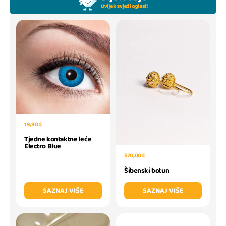
19,90 €
Tjedne kontaktne leće
Electro Blue
570,00 €
Šibenski botun
SAZNAJ VIŠE
SAZNAJ VIŠE