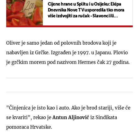
Cijene hrane u Splitu i u Osijeku: Ekipa
Dnevnika Nove TV usporedila tko mora
više izdvojiti za ručak - Slavonci ili
Dalmatinci?
Oliver je samo jedan od polovnih brodova koji je
nabavljen iz Grčke. Izgrađen je 1997. u Japanu. Plovio
je grčkim morem pod nazivom Hermes čak 27 godina.
"Činjenica je isto kao i auto. Ako je brod stariji, više će
se kvariti", rekao je
Antun Aljinović
iz Sindikata
pomoraca Hrvatske.