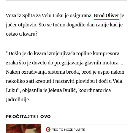
Veza iz Splita za Velu Luku je osigurana.
Brod Oliver
je
jučer otplovio. Što se točno dogodilo dan ranije kad je
ostao u kvaru?
"Došlo je do kvara izmjenjivača topline kompresora
zraka što je dovelo do pregrijavanja glavnih motora. ..
Nakon ozračivanja sistema broda, brod je uspio nakon
nekoliko sati krenuti i nastaviti plovidbu i doći u Vela
Luku", objasnila je
Jelena Ivulić
, koordinatorica
Jadrolinije.
PROČITAJTE I OVO
TKO TO MOŽE PLATITI?