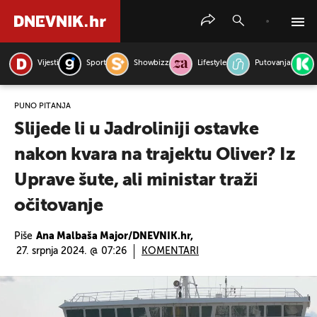
Vijesti
Sport
Showbizz
Lifestyle
Putovanja
PRETRAŽITE VIJESTI
PUNO PITANJA
Slijede li u Jadroliniji ostavke
nakon kvara na trajektu Oliver? Iz
Uprave šute, ali ministar traži
očitovanje
Piše
Ana Malbaša Major/DNEVNIK.hr,
27. srpnja 2024. @ 07:26
KOMENTARI