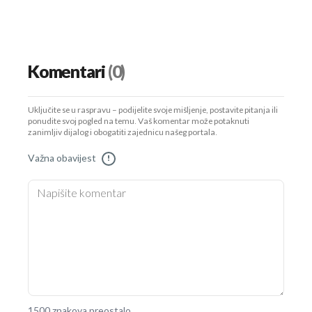
Komentari
(0)
Uključite se u raspravu – podijelite svoje mišljenje, postavite pitanja ili
ponudite svoj pogled na temu. Vaš komentar može potaknuti
zanimljiv dijalog i obogatiti zajednicu našeg portala.
Važna obavijest
!
1500 znakova preostalo