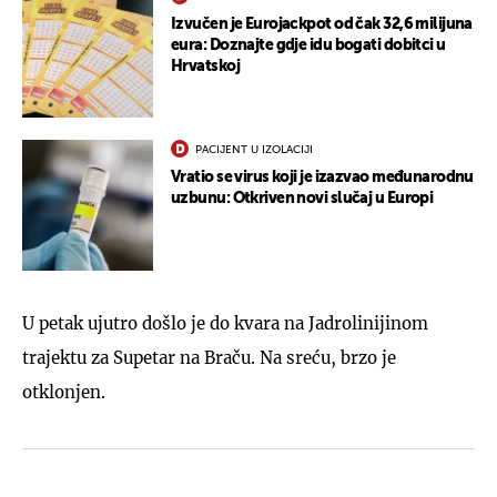
Izvučen je Eurojackpot od čak 32,6 milijuna
eura: Doznajte gdje idu bogati dobitci u
Hrvatskoj
PACIJENT U IZOLACIJI
Vratio se virus koji je izazvao međunarodnu
uzbunu: Otkriven novi slučaj u Europi
U petak ujutro došlo je do kvara na Jadrolinijinom
trajektu za Supetar na Braču. Na sreću, brzo je
otklonjen.