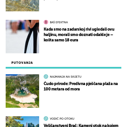
BAŠ EFEKTNA
Kada smo na zadarskoj rivi ugledali ovu
haljinu, morali smo doznati odakle je –
košta samo 18 eura
PUTOVANJA
NAJMANJA NA SVIJETU
Čudo prirode: Predivna pješčana plaža na
100 metara od mora
VODIČ PO OTOKU
Veličanstveni Brač: Kameni otok na kojem