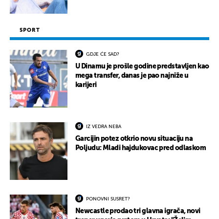
SPORT
GDJE ĆE SAD?
U Dinamu je prošle godine predstavljen kao
mega transfer, danas je pao najniže u
karijeri
IZ VEDRA NEBA
Garcijin potez otkrio novu situaciju na
Poljudu: Mladi hajdukovac pred odlaskom
PONOVNI SUSRET?
Newcastle prodao tri glavna igrača, novi