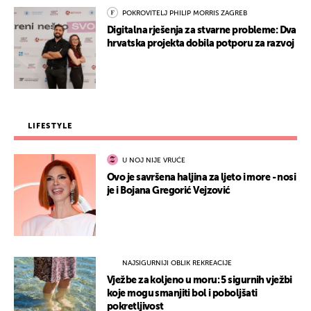
POKROVITELJ PHILIP MORRIS ZAGREB
Digitalna rješenja za stvarne probleme: Dva
hrvatska projekta dobila potporu za razvoj
LIFESTYLE
U NOJ NIJE VRUĆE
Ovo je savršena haljina za ljeto i more - nosi
je i Bojana Gregorić Vejzović
NAJSIGURNIJI OBLIK REKREACIJE
Vježbe za koljeno u moru: 5 sigurnih vježbi
koje mogu smanjiti bol i poboljšati
pokretljivost