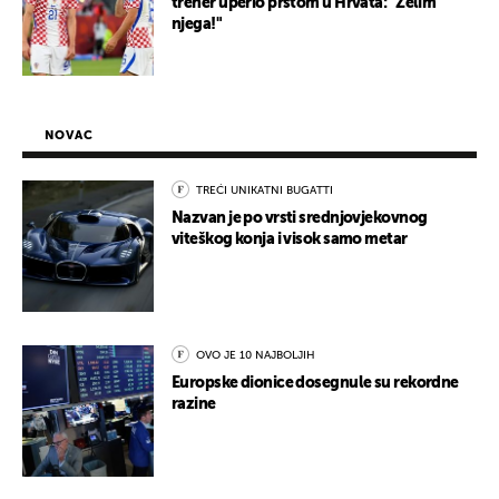
trener uperio prstom u Hrvata: "Želim
njega!"
NOVAC
TREĆI UNIKATNI BUGATTI
Nazvan je po vrsti srednjovjekovnog
viteškog konja i visok samo metar
OVO JE 10 NAJBOLJIH
Europske dionice dosegnule su rekordne
razine