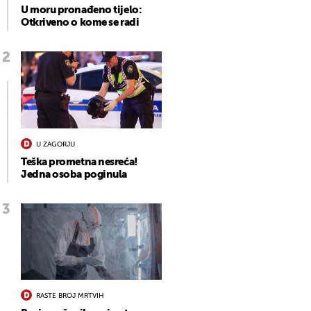
U moru pronađeno tijelo:
Otkriveno o kome se radi
U ZAGORJU
Teška prometna nesreća!
Jedna osoba poginula
RASTE BROJ MRTVIH