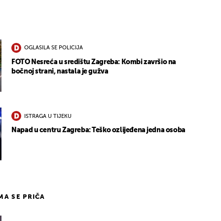
OGLASILA SE POLICIJA
FOTO Nesreća u središtu Zagreba: Kombi završio na
bočnoj strani, nastala je gužva
ISTRAGA U TIJEKU
Napad u centru Zagreba: Teško ozlijeđena jedna osoba
IMA SE PRIČA