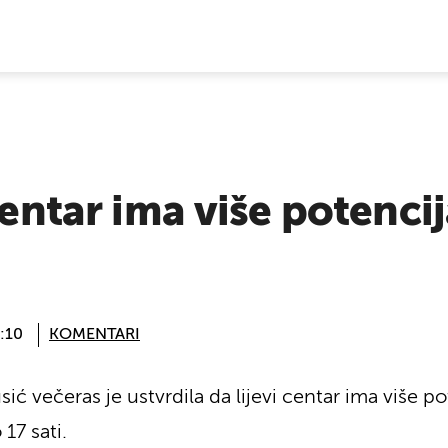
E VIJESTI
centar ima više potencij
:10
KOMENTARI
 večeras je ustvrdila da lijevi centar ima više pot
17 sati.