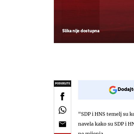
Slika nije dostupna
PODIJELITE
Dodajt
"SDP i HNS temelj su koa
navela kako su SDP i HNS
ne mijenja.