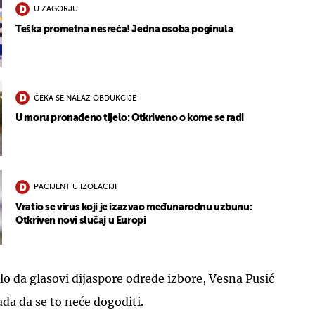
U ZAGORJU
Teška prometna nesreća! Jedna osoba poginula
ČEKA SE NALAZ OBDUKCIJE
U moru pronađeno tijelo: Otkriveno o kome se radi
PACIJENT U IZOLACIJI
Vratio se virus koji je izazvao međunarodnu uzbunu:
Otkriven novi slučaj u Europi
ilo da glasovi dijaspore odrede izbore, Vesna Pusić
ada da se to neće dogoditi.