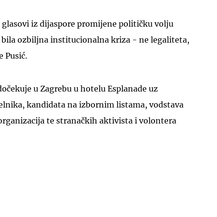
 glasovi iz dijaspore promijene političku volju
bila ozbiljna institucionalna kriza - ne legaliteta,
e Pusić.
UKLJUČITE NOTIFIKACIJE
dočekuje u Zagrebu u hotelu Esplanade uz
elnika, kandidata na izbornim listama, vodstava
ganizacija te stranačkih aktivista i volontera