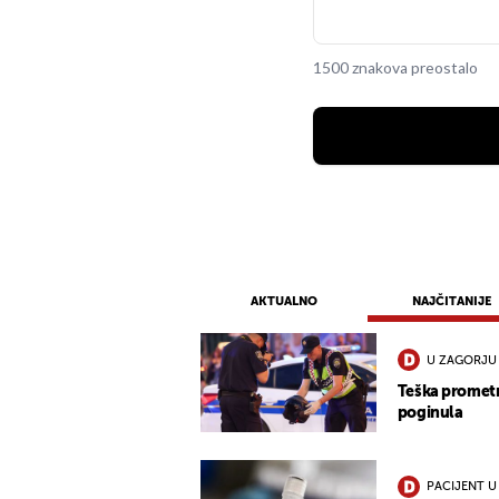
1500 znakova preostalo
AKTUALNO
NAJČITANIJE
U ZAGORJU
Teška promet
poginula
PACIJENT U 