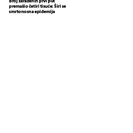
Broj zaraženih prvi put
premašio četiri tisuće: Širi se
smrtonosna epidemija