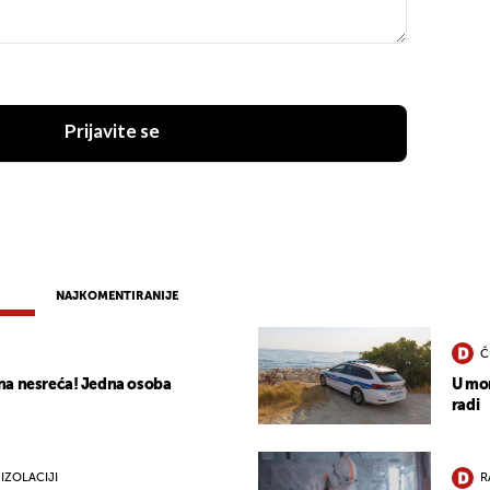
Prijavite se
NAJKOMENTIRANIJE
Č
na nesreća! Jedna osoba
U mor
radi
IZOLACIJI
R