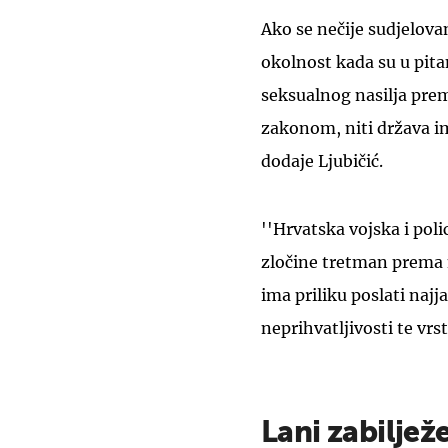
Ako se nečije sudjelov
okolnost kada su u pit
seksualnog nasilja prem
zakonom, niti država im
dodaje Ljubičić.
''Hrvatska vojska i poli
zločine tretman prema nj
ima priliku poslati naj
neprihvatljivosti te vrste
Lani zabiljež