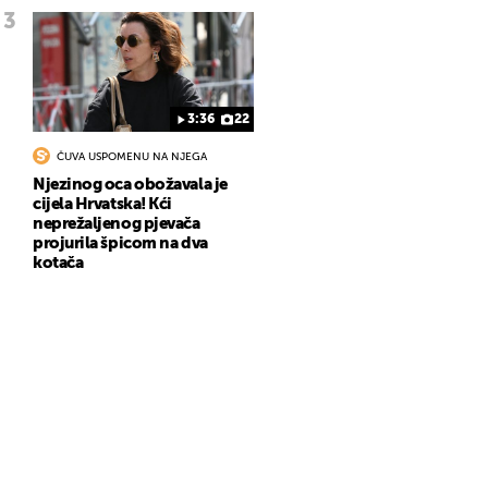
3:36
22
ČUVA USPOMENU NA NJEGA
Njezinog oca obožavala je
cijela Hrvatska! Kći
neprežaljenog pjevača
projurila špicom na dva
kotača