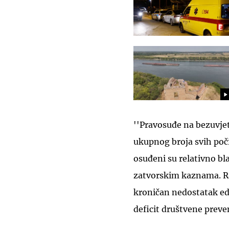
''Pravosuđe na bezuvje
ukupnog broja svih poči
osuđeni su relativno 
zatvorskim kaznama. Ra
kroničan nedostatak edu
deficit društvene preven