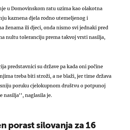
anje u Domovinskom ratu uzima kao olakotna
anju kaznena djela rodno utemeljenog i
a ženama ili djeci, onda nismo svi jednaki pred
a nultu toleranciju prema takvoj vrsti nasilja,
UKLJUČITE NOTIFIKACIJE
cija predstavnici su države pa kada oni počine
ima treba biti stroži, a ne blaži, jer time država
jasniju poruku cjelokupnom društvu o potpunoj
 nasilja'', naglasila je.
en porast silovanja za 16