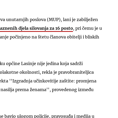
a unutarnjih poslova (MUP), lani je zabilježen
aznenih djela silovanja za 16 posto
, pri čemu je u
anje počinjeno na štetu članova obitelji i bliskih
u općine Lasinje nije jedina koja sadrži
olakotne okolnosti, rekla je pravobraniteljica
ekta ''Izgradnja učinkovitije zaštite: promjena
v nasilja prema ženama'', provedenog između
se bavio ulogom policije, pravosuđa i medija u