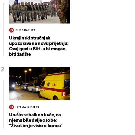
BURE BARUTA
Ukrajinski stručnjak
upozorava na novu prijetnju:
Ovaj grad u BiH-u bi mogao
biti žarište
DRAMA U RIJECI
Urušio se balkon kuće, na
njemu bile dvije osobe:
"Život im je visio o koncu"