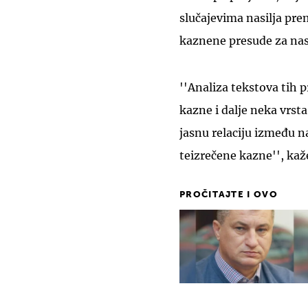
slučajevima nasilja pre
kaznene presude za nas
''Analiza tekstova tih p
kazne i dalje neka vrst
jasnu relaciju između n
teizrečene kazne'', kaž
PROČITAJTE I OVO