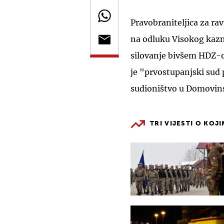
Pravobraniteljica za r
na odluku Visokog kaz
silovanje bivšem HDZ-o
je "prvostupanjski sud
sudioništvo u Domovinsk
TRI VIJESTI O KOJ