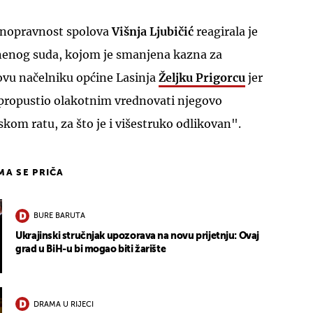
avnopravnost spolova
Višnja Ljubičić
reagirala je
nenog suda, kojom je smanjena kazna za
vu načelniku općine Lasinja
Željku Prigorcu
jer
 propustio olakotnim vrednovati njegovo
om ratu, za što je i višestruko odlikovan".
IMA SE PRIČA
BURE BARUTA
Ukrajinski stručnjak upozorava na novu prijetnju: Ovaj
grad u BiH-u bi mogao biti žarište
DRAMA U RIJECI