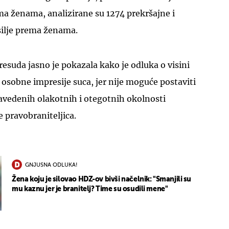
ma ženama, analizirane su 1274 prekršajne i
ilje prema ženama.
resuda jasno je pokazala kako je odluka o visini
a osobne impresije suca, jer nije moguće postaviti
avedenih olakotnih i otegotnih okolnosti
e pravobraniteljica.
GNJUSNA ODLUKA!
Žena koju je silovao HDZ-ov bivši načelnik: "Smanjili su
mu kaznu jer je branitelj? Time su osudili mene"