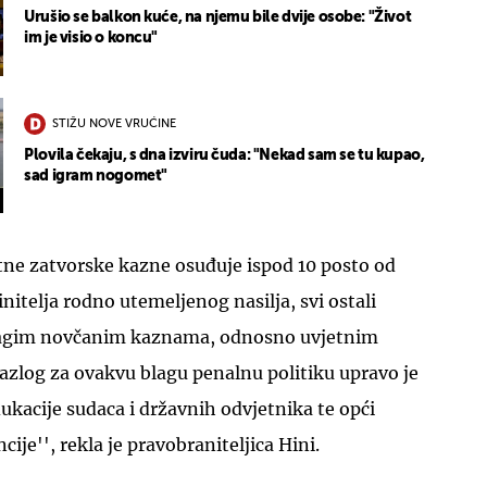
Urušio se balkon kuće, na njemu bile dvije osobe: "Život
im je visio o koncu"
STIŽU NOVE VRUĆINE
Plovila čekaju, s dna izviru čuda: "Nekad sam se tu kupao,
sad igram nogomet"
tne zatvorske kazne osuđuje ispod 10 posto od
nitelja rodno utemeljenog nasilja, svi ostali
blagim novčanim kaznama, odnosno uvjetnim
zlog za ovakvu blagu penalnu politiku upravo je
kacije sudaca i državnih odvjetnika te opći
cije'', rekla je pravobraniteljica Hini.