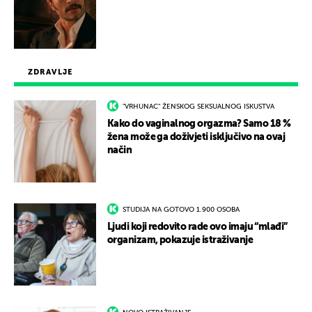
ZDRAVLJE
"VRHUNAC" ŽENSKOG SEKSUALNOG ISKUSTVA
Kako do vaginalnog orgazma? Samo 18 %
žena može ga doživjeti isključivo na ovaj
način
STUDIJA NA GOTOVO 1.900 OSOBA
Ljudi koji redovito rade ovo imaju “mlađi”
organizam, pokazuje istraživanje