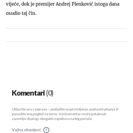
vijeće, dok je premijer Andrej Plenković istoga dana
osudio taj čin.
Komentari
(0)
Uključite se u raspravu – podijelite svoje mišljenje, postavite pitanja ili
ponudite svoj pogled na temu. Vaš komentar može potaknuti
zanimljiv dijalog i obogatiti zajednicu našeg portala.
Važna obavijest
!