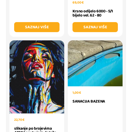
69,00 €
Krsno odijelo 6000 - 5/1
bijelo vel. 62 - 80
SAZNAJ VIŠE
SAZNAJ VIŠE
1,00 €
SANACIJA BAZENA
22,70 €
slikanje po brojevima