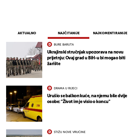
AKTUALNO
NAJČITANIJE
NAJKOMENTIRANIJE
BURE BARUTA
Ukrajinski stručnjak upozorava na novu
prijetnju: Ovaj grad u BiH-u bi mogao biti
žarište
DRAMA U RIJECI
Urušio se balkon kuće, na njemu bile dvije
osobe: "Život im je visio o koncu"
STIŽU NOVE VRUĆINE