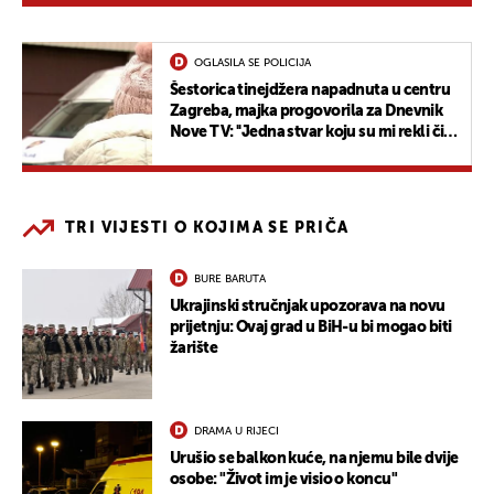
OGLASILA SE POLICIJA
Šestorica tinejdžera napadnuta u centru
Zagreba, majka progovorila za Dnevnik
Nove TV: ''Jedna stvar koju su mi rekli čini
mi se najstrašnija''
TRI VIJESTI O KOJIMA SE PRIČA
BURE BARUTA
Ukrajinski stručnjak upozorava na novu
prijetnju: Ovaj grad u BiH-u bi mogao biti
žarište
DRAMA U RIJECI
Urušio se balkon kuće, na njemu bile dvije
osobe: "Život im je visio o koncu"