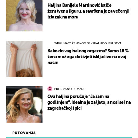
Haljina Danijele Martinović ističe
ženstvenu figuru, a savršena je za večernji
izlazak na moru
"VRHUNAC" ŽENSKOG SEKSUALNOG ISKUSTVA
Kako do vaginalnog orgazma? Samo 18 %
žena može ga doživjeti isključivo na ovaj
način
PREKRASNO IZDANJE
Ova haljina poručuje “Ja sam na
godišnjem”, idealna je za ljeto, a nosi se i na
zagrebačkoj špici
PUTOVANJA