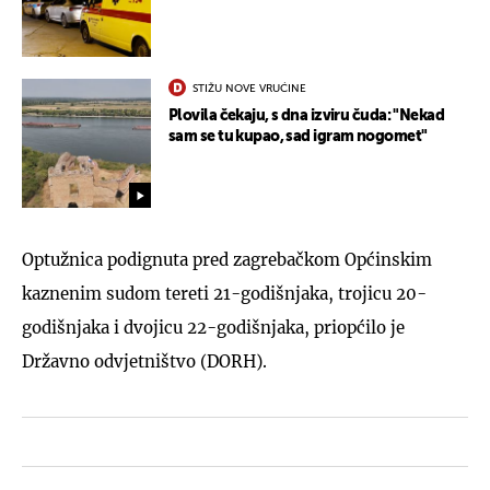
STIŽU NOVE VRUĆINE
Plovila čekaju, s dna izviru čuda: "Nekad
sam se tu kupao, sad igram nogomet"
Optužnica podignuta pred zagrebačkom Općinskim
kaznenim sudom tereti 21-godišnjaka, trojicu 20-
godišnjaka i dvojicu 22-godišnjaka, priopćilo je
Državno odvjetništvo (DORH).