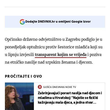
Dodajte DNEVNIK.hr u omiljeni Google izvor
Općinsko državno odvjetništvo u Zagrebu podiglo je u
ponedjeljak optužnicu protiv šestorice mladića koji su
u lipnju izvjesili
transparent kojim se vrijeđa
i poziva
na etničko nasilje nad srpskim ženama i djecom.
PROČITAJTE I OVO
GOŠĆA DNEVNIKA NOVE TV
Zabrinjavajući porast nasilja nad djecom i
mladima u Hrvatskoj: "Najviše se fizički
kažnjavaju mala djeca, a jedna stvar
posebno zabrinjava"