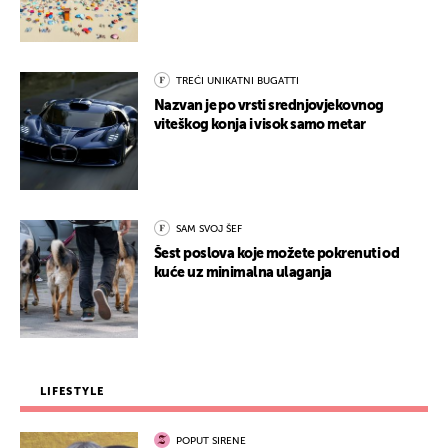
TREĆI UNIKATNI BUGATTI
Nazvan je po vrsti srednjovjekovnog
viteškog konja i visok samo metar
SAM SVOJ ŠEF
Šest poslova koje možete pokrenuti od
kuće uz minimalna ulaganja
LIFESTYLE
POPUT SIRENE