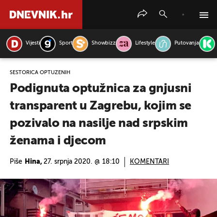
Vijesti
Sport
Showbizz
Lifestyle
Putovanja
PRETRAŽITE VIJESTI
ŠESTORICA OPTUŽENIH
Podignuta optužnica za gnjusni
transparent u Zagrebu, kojim se
pozivalo na nasilje nad srpskim
ženama i djecom
Piše
Hina,
27. srpnja 2020. @ 18:10
KOMENTARI