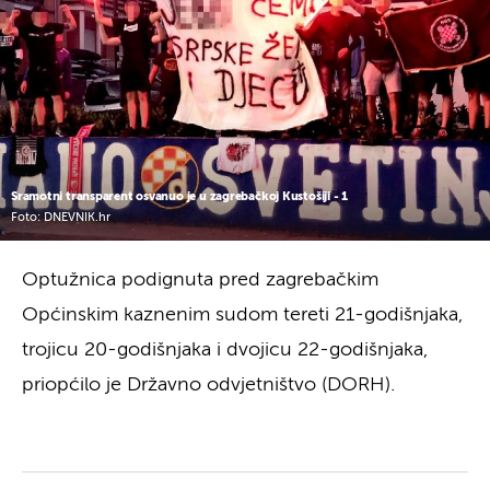
Sramotni transparent osvanuo je u zagrebačkoj Kustošiji - 1
Foto: DNEVNIK.hr
Optužnica podignuta pred zagrebačkim
Općinskim kaznenim sudom tereti 21-godišnjaka,
trojicu 20-godišnjaka i dvojicu 22-godišnjaka,
priopćilo je Državno odvjetništvo (DORH).