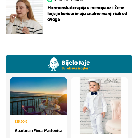
NOVO ISTRAŽIVANJE
Hormonska terapija u menopauzi: Žene
koje je koriste imaju znatno manji rizik od
ovoga
125,00 €
Apartman Finca Maslenica