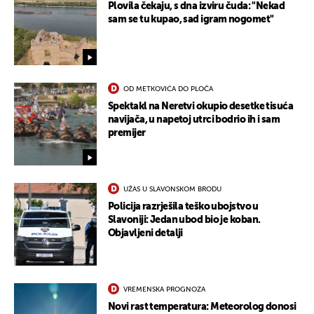
Plovila čekaju, s dna izviru čuda: "Nekad
sam se tu kupao, sad igram nogomet"
OD METKOVIĆA DO PLOČA
Spektakl na Neretvi okupio desetke tisuća
navijača, u napetoj utrci bodrio ih i sam
premijer
UŽAS U SLAVONSKOM BRODU
Policija razrješila teško ubojstvo u
Slavoniji: Jedan ubod bio je koban.
UKLJUČITE NOTIFIKACIJE
Objavljeni detalji
VREMENSKA PROGNOZA
Novi rast temperatura: Meteorolog donosi