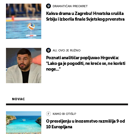
DRAMATIČAN PREOKRET
Kakva drama u Zagrebu! Hrvatska srušila
Srbiju i izborila finale Svjetskog prvenstva
AU, OVO JE RUŽNO
Poznati analitičar popljuvao Hrgovića:
"Lako ga je pogoditi, ne kreće se, ne koristi
noge..."
NOVAC
KAMO BI OTIŠLI?
O preseljenju u inozemstvo razmišlja 9 od
10 Europljana