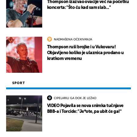
Thompson izazvao ovacije već na početku
koncerta: "Što ću kad sam slab..."
NADMAŠENA OČEKIVANJA
Thompson ruši brojke i u Vukovaru!
Objavljeno koliko je ulaznica prodano u
kratkom vremenu
SPORT
CIPELARILI GA DOK JE LEŽAO
VIDEO Pojavila se nova snimka tučnjave
BBB-a i Torcide: "Je*ote, pa ubit će ga!"