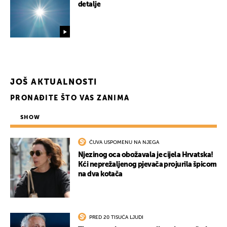
detalje
JOŠ AKTUALNOSTI
PRONAĐITE ŠTO VAS ZANIMA
SHOW
ČUVA USPOMENU NA NJEGA
Njezinog oca obožavala je cijela Hrvatska!
Kći neprežaljenog pjevača projurila špicom
na dva kotača
PRED 20 TISUĆA LJUDI