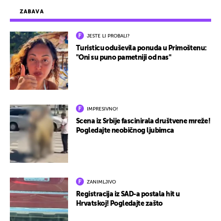
ZABAVA
JESTE LI PROBALI?
Turisticu oduševila ponuda u Primoštenu:
"Oni su puno pametniji od nas"
IMPRESIVNO!
Scena iz Srbije fascinirala društvene mreže!
Pogledajte neobičnog ljubimca
ZANIMLJIVO
Registracija iz SAD-a postala hit u
Hrvatskoj! Pogledajte zašto