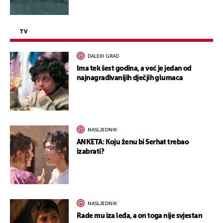
TV
DALEKI GRAD
Ima tek šest godina, a već je jedan od
najnagrađivanijih dječjih glumaca
NASLJEDNIK
ANKETA: Koju ženu bi Serhat trebao
izabrati?
NASLJEDNIK
Rade mu iza leđa, a on toga nije svjestan