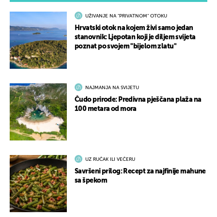
UŽIVANJE NA "PRIVATNOM" OTOKU
Hrvatski otok na kojem živi samo jedan
stanovnik: Ljepotan koji je diljem svijeta
poznat po svojem "bijelom zlatu"
NAJMANJA NA SVIJETU
Čudo prirode: Predivna pješčana plaža na
100 metara od mora
UZ RUČAK ILI VEČERU
Savršeni prilog: Recept za najfinije mahune
sa špekom