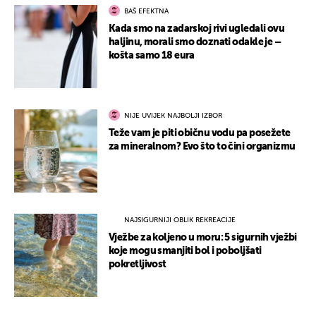
BAŠ EFEKTNA
Kada smo na zadarskoj rivi ugledali ovu
haljinu, morali smo doznati odakle je –
košta samo 18 eura
NIJE UVIJEK NAJBOLJI IZBOR
Teže vam je piti običnu vodu pa posežete
za mineralnom? Evo što to čini organizmu
NAJSIGURNIJI OBLIK REKREACIJE
Vježbe za koljeno u moru: 5 sigurnih vježbi
koje mogu smanjiti bol i poboljšati
pokretljivost