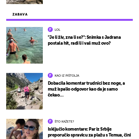
ZABAVA
LOL
"Je li živ, zna li se?": Snimka s Jadrana
postala hit, radi li i vaš muž ovo?
KAO IZ PIŠTOLJA
Dobacila komentar trudnici bez noge, a
muž ispalio odgovor kao da je samo
čekao…
ŠTO KAŽETE?
Isključio komentare: Par iz Srbije
preporučio spravicu za plažu s Temua, čini