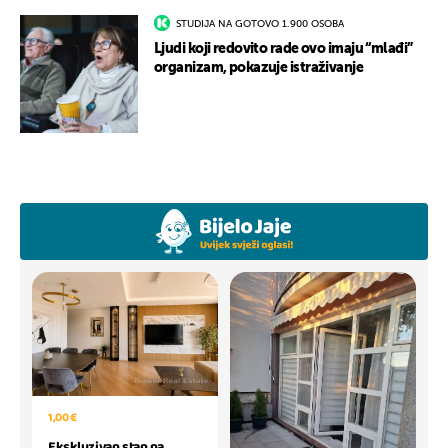
STUDIJA NA GOTOVO 1.900 OSOBA
Ljudi koji redovito rade ovo imaju “mlađi”
organizam, pokazuje istraživanje
1,00 €
Ekskluzivan stan na