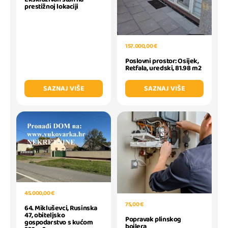
prestižnoj lokaciji
157.000,00 €
Poslovni prostor: Osijek,
Retfala, uredski, 81.98 m2
SAZNAJ VIŠE
SAZNAJ VIŠE
45.000,00 €
75,00 €
64. Mikluševci, Rusinska
47, obiteljsko
Popravak plinskog
gospodarstvo s kućom
bojlera