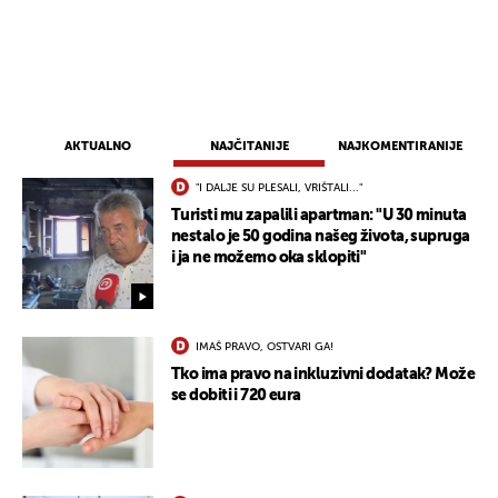
AKTUALNO
NAJČITANIJE
NAJKOMENTIRANIJE
"I DALJE SU PLESALI, VRIŠTALI..."
Turisti mu zapalili apartman: "U 30 minuta
nestalo je 50 godina našeg života, supruga
i ja ne možemo oka sklopiti"
IMAŠ PRAVO, OSTVARI GA!
Tko ima pravo na inkluzivni dodatak? Može
se dobiti i 720 eura