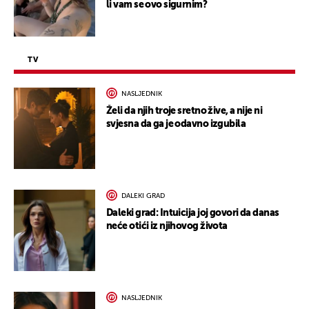
li vam se ovo sigurnim?
TV
NASLJEDNIK
Želi da njih troje sretno žive, a nije ni
svjesna da ga je odavno izgubila
DALEKI GRAD
Daleki grad: Intuicija joj govori da danas
neće otići iz njihovog života
NASLJEDNIK