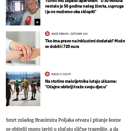
Turisti mu zapalili apartman: "U 30 minuta
nestalo je 50 godina našeg života, supruga
i ja ne možemo oka sklopiti"
IMAŠ PRAVO, OSTVARI GA!
Tko ima pravo na inkluzivni dodatak? Može
se dobiti i 720 eura
KAOS U CEUTI
Na stotine maloljetnika lutaju ulicama:
"Očajne obitelji traže svoju djecu"
Smrt mladog Branimira Poljaka otvara i pitanje kome
se obitelji mogu javiti u slučaju slične tragedije, a da