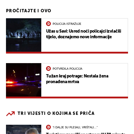
PROČITAJTE I OVO
POLICIJA ISTRAŽUJE
Užas u Savi: Usred noći policajci izvlačili
tijelo, doznajemo nove informacije
POTVRDILA POLICIJA
Tužan kraj potrage: Nestala žena
pronađena mrtva
TRI VIJESTI O KOJIMA SE PRIČA
"I DALJE SU PLESALI, VRIŠTALI..."