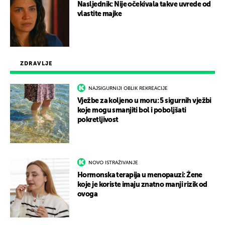
Nasljednik: Nije očekivala takve uvrede od
vlastite majke
ZDRAVLJE
NAJSIGURNIJI OBLIK REKREACIJE
Vježbe za koljeno u moru: 5 sigurnih vježbi
koje mogu smanjiti bol i poboljšati
pokretljivost
NOVO ISTRAŽIVANJE
Hormonska terapija u menopauzi: Žene
koje je koriste imaju znatno manji rizik od
ovoga