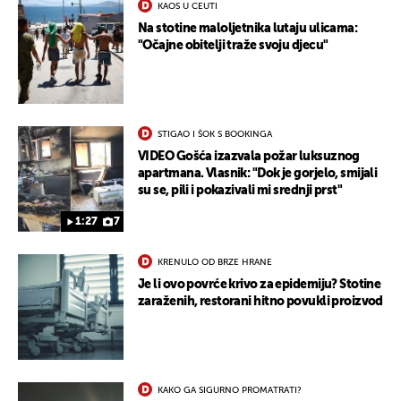
KAOS U CEUTI
Na stotine maloljetnika lutaju ulicama:
"Očajne obitelji traže svoju djecu"
UKLJUČITE NOTIFIKACIJE
STIGAO I ŠOK S BOOKINGA
VIDEO Gošća izazvala požar luksuznog
apartmana. Vlasnik: "Dok je gorjelo, smijali
su se, pili i pokazivali mi srednji prst"
1:27
7
KRENULO OD BRZE HRANE
Je li ovo povrće krivo za epidemiju? Stotine
zaraženih, restorani hitno povukli proizvod
KAKO GA SIGURNO PROMATRATI?