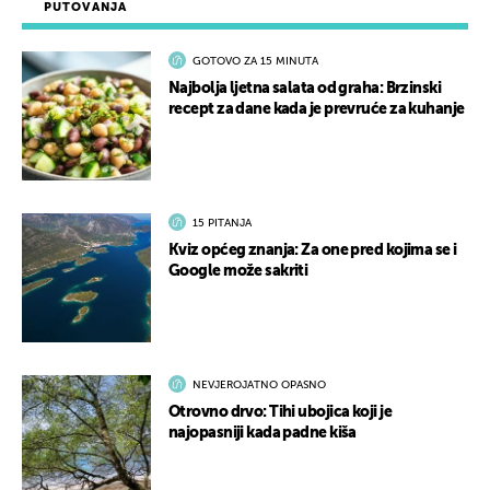
PUTOVANJA
GOTOVO ZA 15 MINUTA
Najbolja ljetna salata od graha: Brzinski
recept za dane kada je prevruće za kuhanje
15 PITANJA
Kviz općeg znanja: Za one pred kojima se i
Google može sakriti
NEVJEROJATNO OPASNO
Otrovno drvo: Tihi ubojica koji je
najopasniji kada padne kiša