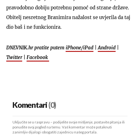
pravodobno dobiju potrebnu pomoć od strane države.
Obitelj nesretnog Branimira nažalost se uvjerila da taj
dio baš i ne funkcionira.
DNEVNIK.hr pratite putem
iPhone/iPad
|
Android
|
Twitter
|
Facebook
Komentari
(0)
Uključite se u raspravu – podijelite svoje mišljenje, postavite pitanja ili
ponudite svoj pogled na temu. Vaš komentar može potaknuti
zanimljiv dijalog i obogatiti zajednicu našeg portala.