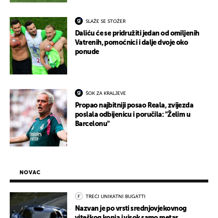
SLAŽE SE STOŽER
Daliću će se pridružiti jedan od omiljenih
Vatrenih, pomoćnici i dalje dvoje oko
ponude
ŠOK ZA KRALJEVE
Propao najbitniji posao Reala, zvijezda
poslala odbijenicu i poručila: "Želim u
Barcelonu"
NOVAC
TREĆI UNIKATNI BUGATTI
Nazvan je po vrsti srednjovjekovnog