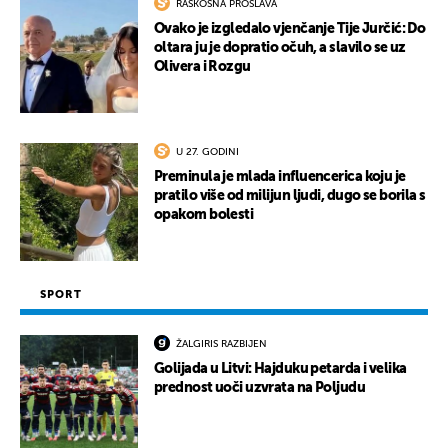
RASKOŠNA PROSLAVA
Ovako je izgledalo vjenčanje Tije Jurčić: Do
oltara ju je dopratio očuh, a slavilo se uz
Olivera i Rozgu
U 27. GODINI
Preminula je mlada influencerica koju je
pratilo više od milijun ljudi, dugo se borila s
opakom bolesti
SPORT
ŽALGIRIS RAZBIJEN
Golijada u Litvi: Hajduku petarda i velika
prednost uoči uzvrata na Poljudu