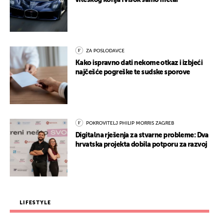
viteškog konja i visok samo metar
ZA POSLODAVCE
Kako ispravno dati nekome otkaz i izbjeći
najčešće pogreške te sudske sporove
POKROVITELJ PHILIP MORRIS ZAGREB
Digitalna rješenja za stvarne probleme: Dva
hrvatska projekta dobila potporu za razvoj
LIFESTYLE