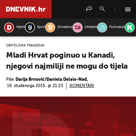
Vijesti
Sport
Showbizz
Lifestyle
Putovanja
PRETRAŽITE VIJESTI
OBITELJSKA TRAGEDIJA
Mladi Hrvat poginuo u Kanadi,
njegovi najmiliji ne mogu do tijela
Piše
Darija Brnović/Daniela Delale-Nađ,
19. studenoga 2015. @ 21:23
KOMENTARI