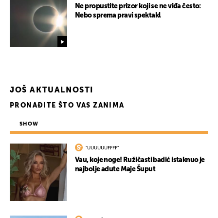
Ne propustite prizor koji se ne viđa često:
Nebo sprema pravi spektakl
JOŠ AKTUALNOSTI
PRONAĐITE ŠTO VAS ZANIMA
SHOW
"UUUUUUFFFF"
Vau, koje noge! Ružičasti badić istaknuo je
najbolje adute Maje Šuput