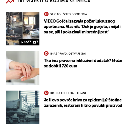
TRI VIJESTI O KOJIMA SE PRIČA
STIGAO I ŠOK S BOOKINGA
VIDEO Gošća izazvala požar luksuznog
apartmana. Vlasnik: "Dok je gorjelo, smijali
su se, pili i pokazivali mi srednji prst"
1:27
7
IMAŠ PRAVO, OSTVARI GA!
Tko ima pravo na inkluzivni dodatak? Može
se dobiti i 720 eura
KRENULO OD BRZE HRANE
Je li ovo povrće krivo za epidemiju? Stotine
zaraženih, restorani hitno povukli proizvod