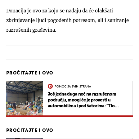
Donacija je ovo za koju se nadaju da će olakšati
zbrinjavanje ljudi pogođenih potresom, ali i saniranje
razrušenih građevina.
PROČITAJTE I OVO
POMOĆ SA SVIH STRANA
Još jedna duga noć na razrušenom
području, mnogi će je provesti u
automobilima i pod šatorima: "Tlo
konstantno podrhtava... Ne vraćamo se u
kuću do daljnjega"
PROČITAJTE I OVO