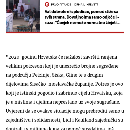
PRVO PITANJE - DRMA LI KREVET?
Val dobrote eksplodirao, pomoć stiže sa
svih strana. Dovoljno ima samo odjeće i -
suza: "Čovjek ne može normalno živjeti
dok nešto ne napravi"
"2020. godinu Hrvatska će nažalost završiti ranjena
velikim potresom koji je unesrećio brojne sugrađane
na području Petrinje, Siska, Gline te u drugim
dijelovima Sisačko-moslavačke županije. Potres je ovo
koji je istinski pogodio i zabrinuo cijelu Hrvatsku, koja
je u mislima i djelima neprestano uz svoje sugrađane.
Uvjereni da se ovakve situacije mogu prebroditi samo u
zajedništvu i solidarnosti, Lidl i Kaufland zajednički su
donirali 15 milijuna kuna za pomoć stradalima, još