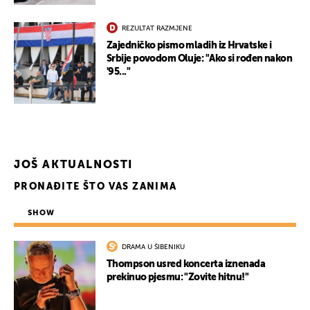
REZULTAT RAZMJENE
Zajedničko pismo mladih iz Hrvatske i
Srbije povodom Oluje: "Ako si rođen nakon
UKLJUČITE NOTIFIKACIJE
'95..."
JOŠ AKTUALNOSTI
PRONAĐITE ŠTO VAS ZANIMA
SHOW
DRAMA U ŠIBENIKU
Thompson usred koncerta iznenada
prekinuo pjesmu: "Zovite hitnu!"