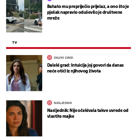
Bahato mu prepriječio prijelaz, a ono što je
pješak napravio oduševilo je društvene
mreže
TV
DALEKI GRAD
Daleki grad: Intuicija joj govori da danas
neće otići iz njihovog života
NASLJEDNIK
Nasljednik: Nije očekivala takve uvrede od
vlastite majke