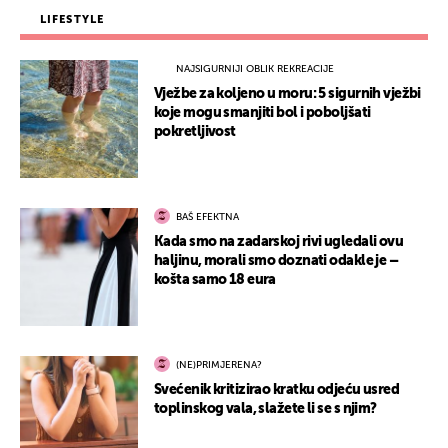
LIFESTYLE
NAJSIGURNIJI OBLIK REKREACIJE
Vježbe za koljeno u moru: 5 sigurnih vježbi
koje mogu smanjiti bol i poboljšati
pokretljivost
BAŠ EFEKTNA
Kada smo na zadarskoj rivi ugledali ovu
haljinu, morali smo doznati odakle je –
košta samo 18 eura
(NE)PRIMJERENA?
Svećenik kritizirao kratku odjeću usred
toplinskog vala, slažete li se s njim?