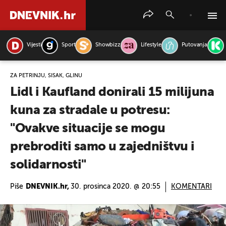
Vijesti
Sport
Showbizz
Lifestyle
Putovanja
PRETRAŽITE VIJESTI
ZA PETRINJU, SISAK, GLINU
Lidl i Kaufland donirali 15 milijuna
kuna za stradale u potresu:
"Ovakve situacije se mogu
prebroditi samo u zajedništvu i
solidarnosti"
Piše
DNEVNIK.hr,
30. prosinca 2020. @ 20:55
KOMENTARI