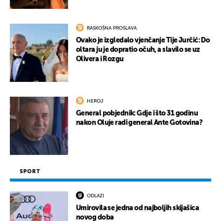
RASKOŠNA PROSLAVA
Ovako je izgledalo vjenčanje Tije Jurčić: Do
oltara ju je dopratio očuh, a slavilo se uz
Olivera i Rozgu
HEROJ
General pobjednik: Gdje i što 31 godinu
nakon Oluje radi general Ante Gotovina?
SPORT
ODLAZI
Umirovila se jedna od najboljih skijašica
novog doba