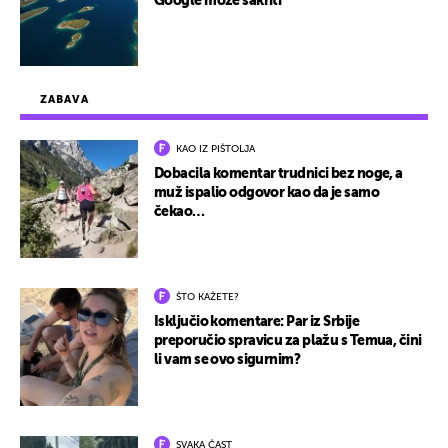
Google može sakriti
ZABAVA
KAO IZ PIŠTOLJA
Dobacila komentar trudnici bez noge, a
muž ispalio odgovor kao da je samo
čekao…
ŠTO KAŽETE?
Isključio komentare: Par iz Srbije
preporučio spravicu za plažu s Temua, čini
li vam se ovo sigurnim?
SVAKA ČAST