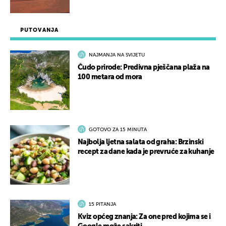
PUTOVANJA
NAJMANJA NA SVIJETU
Čudo prirode: Predivna pješčana plaža na
100 metara od mora
GOTOVO ZA 15 MINUTA
Najbolja ljetna salata od graha: Brzinski
recept za dane kada je prevruće za kuhanje
15 PITANJA
Kviz općeg znanja: Za one pred kojima se i