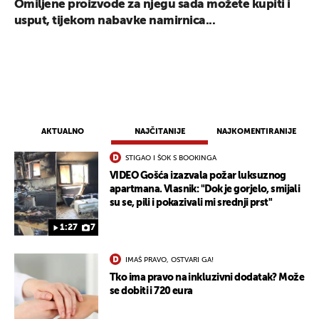
Omiljene proizvode za njegu sada možete kupiti i
usput, tijekom nabavke namirnica...
AKTUALNO
NAJČITANIJE
NAJKOMENTIRANIJE
STIGAO I ŠOK S BOOKINGA
VIDEO Gošća izazvala požar luksuznog
apartmana. Vlasnik: "Dok je gorjelo, smijali
su se, pili i pokazivali mi srednji prst"
1:27
7
IMAŠ PRAVO, OSTVARI GA!
Tko ima pravo na inkluzivni dodatak? Može
se dobiti i 720 eura