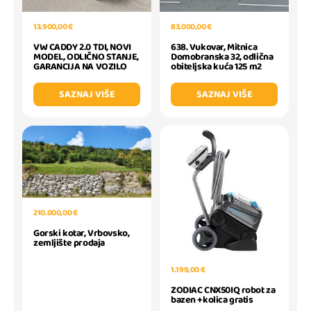
83.000,00 €
13.900,00 €
638. Vukovar, Mitnica
VW CADDY 2.0 TDI, NOVI
Domobranska 32, odlična
MODEL, ODLIČNO STANJE,
obiteljska kuća 125 m2
GARANCIJA NA VOZILO
SAZNAJ VIŠE
SAZNAJ VIŠE
210.000,00 €
Gorski kotar, Vrbovsko,
zemljište prodaja
1.199,00 €
ZODIAC CNX50IQ robot za
bazen +kolica gratis