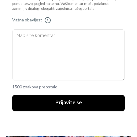
ponudite svoj pogled na temu. Vaš komentar može potaknuti
zanimljiv dijalog i obogatiti zajednicu našeg portala.
Važna obavijest
!
1500 znakova preostalo
Prijavite se