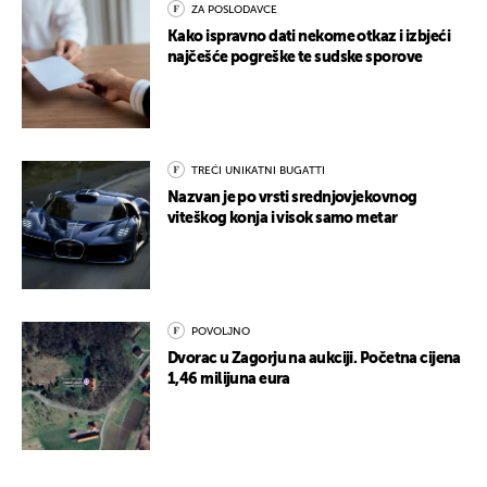
ZA POSLODAVCE
Kako ispravno dati nekome otkaz i izbjeći
najčešće pogreške te sudske sporove
TREĆI UNIKATNI BUGATTI
Nazvan je po vrsti srednjovjekovnog
viteškog konja i visok samo metar
POVOLJNO
Dvorac u Zagorju na aukciji. Početna cijena
1,46 milijuna eura