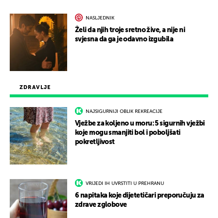
NASLJEDNIK
Želi da njih troje sretno žive, a nije ni
svjesna da ga je odavno izgubila
ZDRAVLJE
NAJSIGURNIJI OBLIK REKREACIJE
Vježbe za koljeno u moru: 5 sigurnih vježbi
koje mogu smanjiti bol i poboljšati
pokretljivost
VRIJEDI IH UVRSTITI U PREHRANU
6 napitaka koje dijetetičari preporučuju za
zdrave zglobove