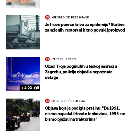
KRENULO OD BRZE HRANE
Je li ovo povrće krivo za epidemiju? Stotine
zaraženih, restorani hitno povukli proizvod
IZLETJELI S CESTE
Užas! Troje poginulih u teškoj nesreći u
Zagrebu, policija objavila nepoznate
detalje
1:02
5
SRBIN PORUČIO SRBIMA
Objava koja je podigla prašinu: "Da 1991.
nismo napadali Hrvate tenkovima, 1995. ne
bismo bježali na traktorima"