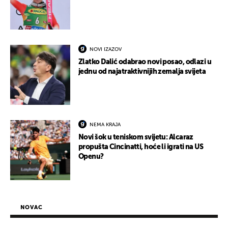
NOVI IZAZOV
Zlatko Dalić odabrao novi posao, odlazi u
jednu od najatraktivnijih zemalja svijeta
NEMA KRAJA
Novi šok u teniskom svijetu: Alcaraz
propušta Cincinatti, hoće li igrati na US
Openu?
NOVAC