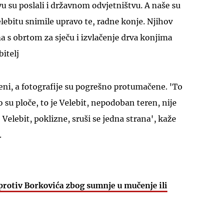
javu su poslali i državnom odvjetništvu. A naše su
ebitu snimile upravo te, radne konje. Njihov
 s obrtom za sječu i izvlačenje drva konjima
bitelj
UKLJUČITE NOTIFIKACIJE
eni, a fotografije su pogrešno protumačene. 'To
o su ploče, to je Velebit, nepodoban teren, nije
e Velebit, poklizne, sruši se jedna strana', kaže
.
 protiv Borkovića zbog sumnje u mučenje ili