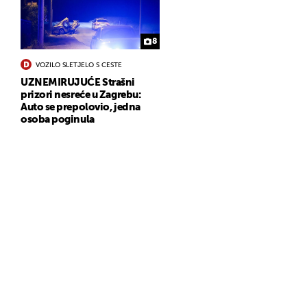
8
VOZILO SLETJELO S CESTE
UZNEMIRUJUĆE Strašni
prizori nesreće u Zagrebu:
Auto se prepolovio, jedna
osoba poginula