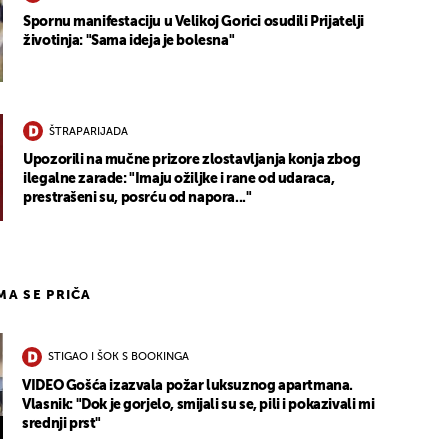
Spornu manifestaciju u Velikoj Gorici osudili Prijatelji
životinja: "Sama ideja je bolesna"
ŠTRAPARIJADA
Upozorili na mučne prizore zlostavljanja konja zbog
ilegalne zarade: "Imaju ožiljke i rane od udaraca,
prestrašeni su, posrću od napora..."
IMA SE PRIČA
STIGAO I ŠOK S BOOKINGA
VIDEO Gošća izazvala požar luksuznog apartmana.
Vlasnik: "Dok je gorjelo, smijali su se, pili i pokazivali mi
srednji prst"