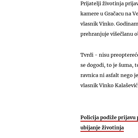
Prijatelji životinja pri
kamere u Gračacu na Vel
vlasnik Vinko. Godinama
prehranjuje višečlanu o
Tvrdi - nisu preoptereć
se dogodi, to je šuma, t
ravnica ni asfalt nego j
vlasnik Vinko Kalašević
Policija podiže prijavu
ubijanje životinja