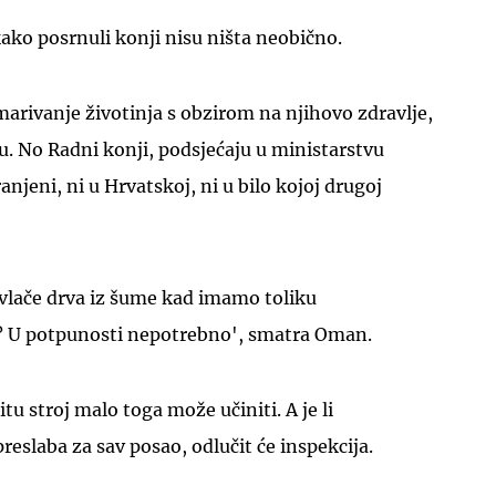
kako posrnuli konji nisu ništa neobično.
arivanje životinja s obzirom na njihovo zdravlje,
gu. No Radni konji, podsjećaju u ministarstvu
anjeni, ni u Hrvatskoj, ni u bilo kojoj drugoj
zvlače drva iz šume kad imamo toliku
? U potpunosti nepotrebno', smatra Oman.
itu stroj malo toga može učiniti. A je li
reslaba za sav posao, odlučit će inspekcija.