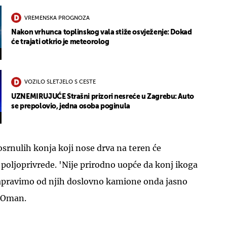
VREMENSKA PROGNOZA
Nakon vrhunca toplinskog vala stiže osvježenje: Dokad
će trajati otkrio je meteorolog
VOZILO SLETJELO S CESTE
UZNEMIRUJUĆE Strašni prizori nesreće u Zagrebu: Auto
se prepolovio, jedna osoba poginula
osrnulih konja koji nose drva na teren će
 poljoprivrede. 'Nije prirodno uopće da konj ikoga
 napravimo od njih doslovno kamione onda jasno
a Oman.