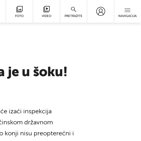
FOTO
VIDEO
PRETRAŽITE
NAVIGACIJA
 je u šoku!
će izaći inspekcija
i Općinskom državnom
ko konji nisu preopterećni i