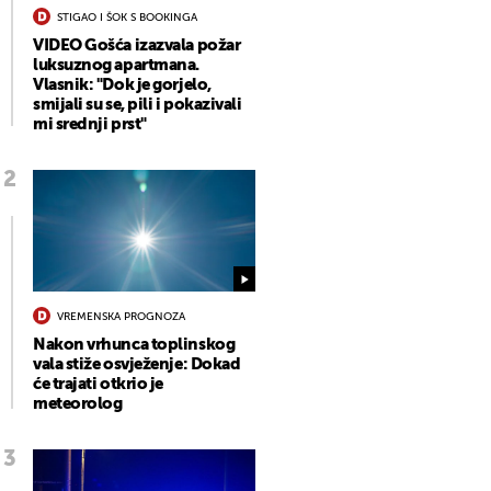
STIGAO I ŠOK S BOOKINGA
VIDEO Gošća izazvala požar
luksuznog apartmana.
Vlasnik: "Dok je gorjelo,
smijali su se, pili i pokazivali
mi srednji prst"
VREMENSKA PROGNOZA
Nakon vrhunca toplinskog
vala stiže osvježenje: Dokad
će trajati otkrio je
meteorolog