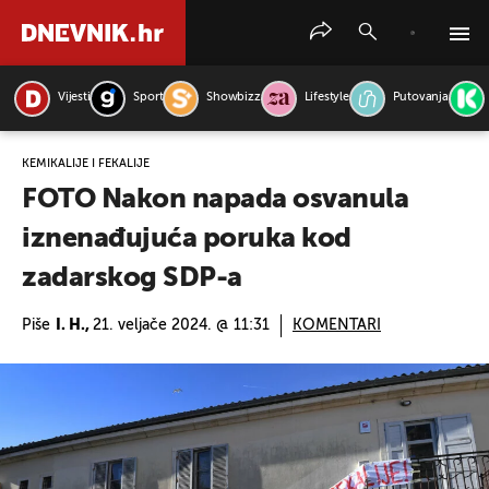
Vijesti
Sport
Showbizz
Lifestyle
Putovanja
PRETRAŽITE VIJESTI
KEMIKALIJE I FEKALIJE
FOTO Nakon napada osvanula
iznenađujuća poruka kod
zadarskog SDP-a
Piše
I. H.,
21. veljače 2024. @ 11:31
KOMENTARI