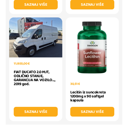
SAZNAJ VIŠE
SAZNAJ VIŠE
11.800,00 €
FIAT DUCATO 2.0 MJT,
ODLIČNO STANJE,
GARANCIJA NA VOZILO...,
2019 god.
30,51 €
Lecitin iz suncokreta
1200mg x 90 softgel
kapsula
SAZNAJ VIŠE
SAZNAJ VIŠE