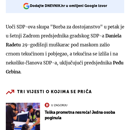
Dodajte DNEVNIK.hr u omiljeni Google izvor
Uoči SDP-ova skupa "Borba za dostojanstvo" u petak je
u šetnji Zadrom predsjednika gradskog SDP-a
Daniela
Radetu
29-godišnji muškarac pod maskom zalio
crnom tekućinom i pobjegao, a tekućina se izlila i na
nekoliko članova SDP-a, uključujući predsjednika
Peđu
Grbina
.
TRI VIJESTI O KOJIMA SE PRIČA
U ZAGORJU
Teška prometna nesreća! Jedna osoba
poginula