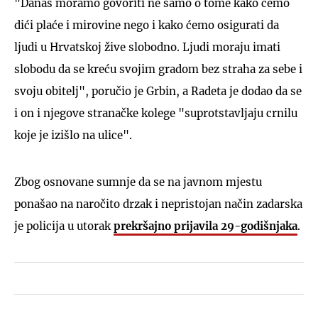
"Danas moramo govoriti ne samo o tome kako ćemo
dići plaće i mirovine nego i kako ćemo osigurati da
ljudi u Hrvatskoj žive slobodno. Ljudi moraju imati
slobodu da se kreću svojim gradom bez straha za sebe i
svoju obitelj", poručio je Grbin, a Radeta je dodao da se
i on i njegove stranačke kolege "suprotstavljaju crnilu
koje je izišlo na ulice".
Zbog osnovane sumnje da se na javnom mjestu
ponašao na naročito drzak i nepristojan način zadarska
je policija u utorak
prekršajno prijavila 29-godišnjaka
.