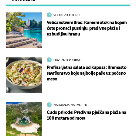
PUTOVANJA
VODIČ PO OTOKU
Veličanstveni Brač: Kameni otok na kojem
ćete pronaći pustinju, predivne plaže i
uzbudljivu hranu
OBVEZNO PROBATI!
Prefina ljetna salata od kupusa: Kremasto
savršenstvo koje najbolje paše uz pečeno
meso
NAJMANJA NA SVIJETU
Čudo prirode: Predivna pješčana plaža na
100 metara od mora