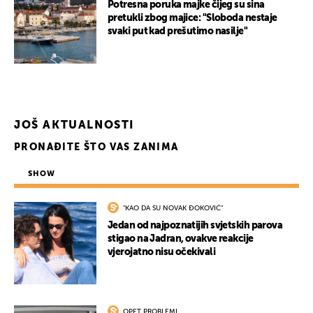
Potresna poruka majke čijeg su sina
pretukli zbog majice: "Sloboda nestaje
svaki put kad prešutimo nasilje"
JOŠ AKTUALNOSTI
PRONAĐITE ŠTO VAS ZANIMA
SHOW
"KAO DA SU NOVAK ĐOKOVIĆ"
Jedan od najpoznatijih svjetskih parova
stigao na Jadran, ovakve reakcije
vjerojatno nisu očekivali
OPET PROBLEMI