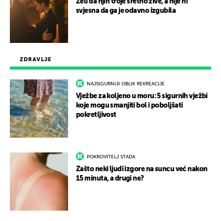
Želi da njih troje sretno žive, a nije ni
svjesna da ga je odavno izgubila
ZDRAVLJE
NAJSIGURNIJI OBLIK REKREACIJE
Vježbe za koljeno u moru: 5 sigurnih vježbi
koje mogu smanjiti bol i poboljšati
pokretljivost
POKROVITELJ STADA
Zašto neki ljudi izgore na suncu već nakon
15 minuta, a drugi ne?