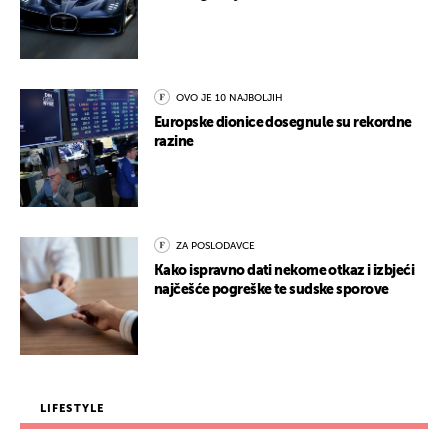
OVO JE 10 NAJBOLJIH
Europske dionice dosegnule su rekordne
razine
ZA POSLODAVCE
Kako ispravno dati nekome otkaz i izbjeći
najčešće pogreške te sudske sporove
LIFESTYLE