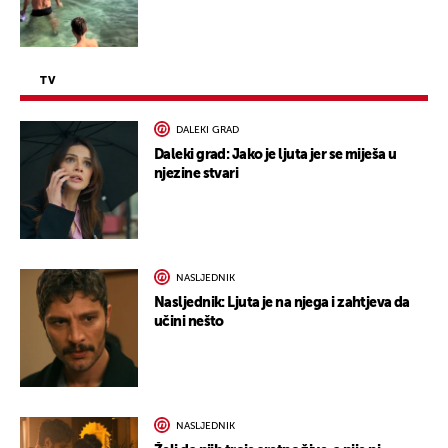
TV
DALEKI GRAD
Daleki grad: Jako je ljuta jer se miješa u
njezine stvari
NASLJEDNIK
Nasljednik: Ljuta je na njega i zahtjeva da
učini nešto
NASLJEDNIK