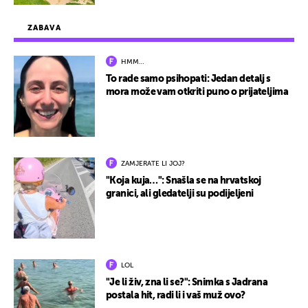
ZABAVA
HMM…
To rade samo psihopati: Jedan detalj s
mora može vam otkriti puno o prijateljima
ZAMJERATE LI JOJ?
"Koja kuja…": Snašla se na hrvatskoj
granici, ali gledatelji su podijeljeni
LOL
"Je li živ, zna li se?": Snimka s Jadrana
postala hit, radi li i vaš muž ovo?