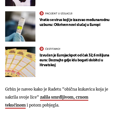
PACIJENT U IZOLACIJI
Vratio se virus koji je izazvao međunarodnu
uzbunu: Otkriven novi slučaj u Europi
ČESTITAMO!
Izvučen je Eurojackpot od čak 32,6 milijuna
eura: Doznajte gdje idu bogati dobitci u
Hrvatskoj
Grbin je naveo kako je Radetu "obična kukavica koja je
sakrila svoje lice"
zalila smrdljivom, crnom
tekućinom
i potom pobjegla.