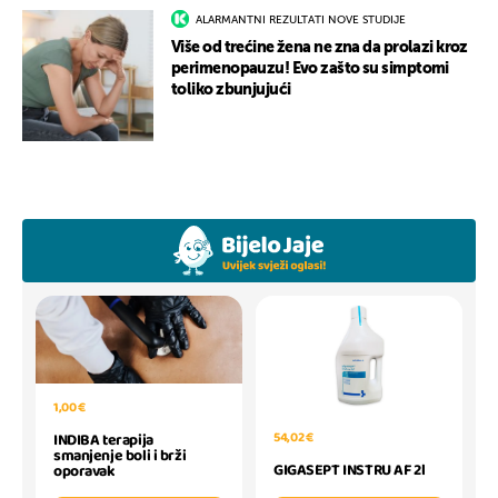
ALARMANTNI REZULTATI NOVE STUDIJE
Više od trećine žena ne zna da prolazi kroz
perimenopauzu! Evo zašto su simptomi
toliko zbunjujući
1,00 €
54,02 €
INDIBA terapija
smanjenje boli i brži
GIGASEPT INSTRU AF 2l
oporavak