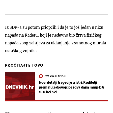
Iz SDP-a su potom priopćili i da je to još jedan u nizu
napada na Radetu, koji je nedavno bio
žrtva fizičkog
napada
zbog zahtjeva za uklanjanje sramotnog murala
ustaškog vojnika.
PROČITAJTE I OVO
ISTRAGA U TIJEKU
Novi detalji tragedije u Istri: Roditelji
preminule djevojčice i dva dana ranije bili
su u bolnici