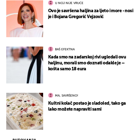
U NOJ NIJE VRUĆE
Ovo je savršena haljina za ljeto i more - nosi
je i Bojana Gregorić Vejzović
BAŠ EFEKTNA
Kada smo na zadarskoj rivi ugledali ovu
haljinu, morali smo doznati odakle je –
košta samo 18 eura
MA, SAVRŠENO!
Kultni kolač postao je sladoled, tako ga
lako možete napraviti sami