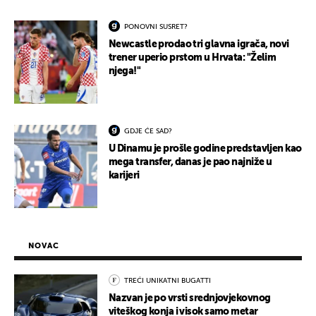
PONOVNI SUSRET?
Newcastle prodao tri glavna igrača, novi
trener uperio prstom u Hrvata: "Želim
njega!"
GDJE ĆE SAD?
U Dinamu je prošle godine predstavljen kao
mega transfer, danas je pao najniže u
karijeri
NOVAC
TREĆI UNIKATNI BUGATTI
Nazvan je po vrsti srednjovjekovnog
viteškog konja i visok samo metar