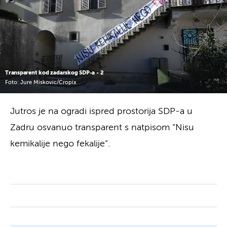
Transparent kod zadarskog SDP-a - 2
Foto: Jure Miskovic/Cropix
Jutros je na ogradi ispred prostorija SDP-a u
Zadru osvanuo transparent s natpisom “Nisu
kemikalije nego fekalije”.