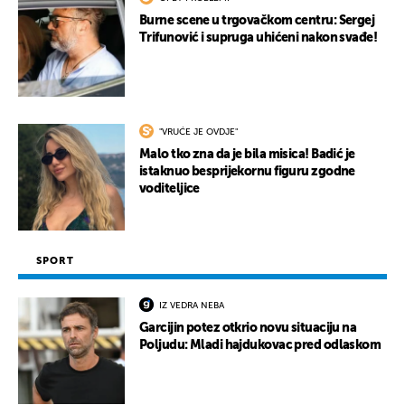
Burne scene u trgovačkom centru: Sergej
Trifunović i supruga uhićeni nakon svađe!
"VRUĆE JE OVDJE"
Malo tko zna da je bila misica! Badić je
istaknuo besprijekornu figuru zgodne
voditeljice
SPORT
IZ VEDRA NEBA
Garcijin potez otkrio novu situaciju na
Poljudu: Mladi hajdukovac pred odlaskom