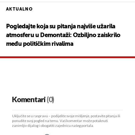
AKTUALNO
Pogledajte koja su pitanja najviše užarila
atmosferu u Demontaži: Ozbiljno zaiskrilo
među političkim rivalima
Komentari
(0)
Uključite se u raspravu – podijelite svoje mišljenje, postavite pitanja ili
ponudite svoj pogled na temu. Vaš komentar može potaknuti
zanimljiv dijalog i obogatiti zajednicu našeg portala.