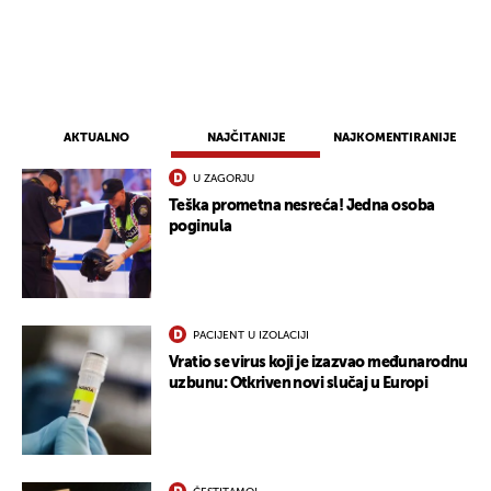
AKTUALNO
NAJČITANIJE
NAJKOMENTIRANIJE
U ZAGORJU
Teška prometna nesreća! Jedna osoba
poginula
UKLJUČITE NOTIFIKACIJE
PACIJENT U IZOLACIJI
Vratio se virus koji je izazvao međunarodnu
uzbunu: Otkriven novi slučaj u Europi