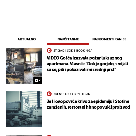
AKTUALNO
NAJČITANIJE
NAJKOMENTIRANIJE
STIGAO I ŠOK S BOOKINGA
VIDEO Gošća izazvala požar luksuznog
apartmana. Vlasnik: "Dok je gorjelo, smijali
su se, pili i pokazivali mi srednji prst"
7
KRENULO OD BRZE HRANE
Je li ovo povrće krivo za epidemiju? Stotine
zaraženih, restorani hitno povukli proizvod