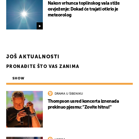
Nakon vrhunca toplinskog vala stiže
osvježenje: Dokad će trajati otkrio je
meteorolog
JOŠ AKTUALNOSTI
PRONAĐITE ŠTO VAS ZANIMA
SHOW
DRAMA U ŠIBENIKU
Thompson usred koncerta iznenada
prekinuo pjesmu: "Zovite hitnu!"