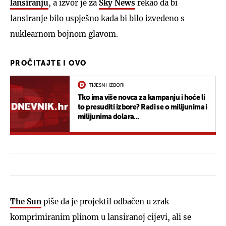
lansiranju
, a izvor je za
Sky News
rekao da bi
lansiranje bilo uspješno kada bi bilo izvedeno s
nuklearnom bojnom glavom.
PROČITAJTE I OVO
TIJESNI IZBORI
Tko ima više novca za kampanju i hoće li
to presuditi izbore? Radi se o milijunima i
milijunima dolara...
The Sun
piše da je projektil odbačen u zrak
komprimiranim plinom u lansiranoj cijevi, ali se