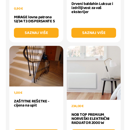
Drveni baldahin Luksuz i
izdržljivost za vaš
0,90 €
eksterijer
MIRAGE lovna patrona
12/34 T3 DISPERSANTE 5
SAZNAJ VIŠE
SAZNAJ VIŠE
1,00 €
ZAŠTITNE REŠETKE -
cijena na upit
234,00 €
NOB TOP PREMIUM
NORVEŠKI ELEKTRIČNI
RADIJATOR 2000 W