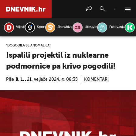
Vijesti
Sport
Showbizz
Lifestyle
Putovanja
PRETRAŽITE VIJESTI
"DOGODILA SE ANOMALIJA"
Ispalili projektil iz nuklearne
podmornice pa krivo pogodili!
Piše
B. L. ,
21. veljače 2024. @ 08:35
KOMENTARI