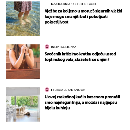
NAJSIGURNIJI OBLIK REKREACIJE
Vježbe za koljeno u moru: 5 sigurnih vježbi
koje mogu smanjiti bol i poboljšati
pokretljivost
(NE)PRIMJERENA?
Svećenik kritizirao kratku odjeću usred
toplinskog vala, slažete li se s njim?
I TERASA JE SAN SNOVA!
U ovoj raskošnoj kući s bazenom pronašli
smo najelegantniju, a možda i najljepšu
bijelu kuhinju