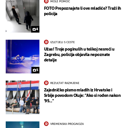
MOLE POMOĆ
FOTO Prepoznajete li ove mladiće? Traži ih
policija
UKLJUČITE NOTIFIKACIJE
4
IZLETJELI S CESTE
Užas! Troje poginulih u teškoj nesreći u
Zagrebu, policija objavila nepoznate
detalje
5
REZULTAT RAZMJENE
Zajedničko pismo mladih iz Hrvatske i
Srbije povodom Oluje: "Ako si rođen nakon
'95..."
VREMENSKA PROGNOZA