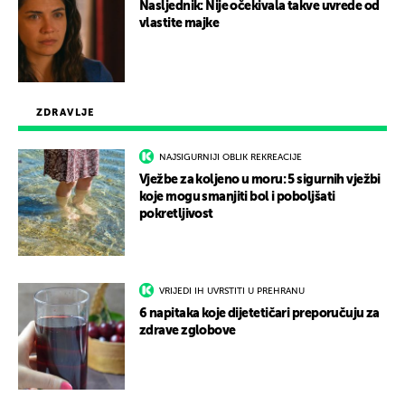
Nasljednik: Nije očekivala takve uvrede od
vlastite majke
ZDRAVLJE
NAJSIGURNIJI OBLIK REKREACIJE
Vježbe za koljeno u moru: 5 sigurnih vježbi
koje mogu smanjiti bol i poboljšati
pokretljivost
VRIJEDI IH UVRSTITI U PREHRANU
6 napitaka koje dijetetičari preporučuju za
zdrave zglobove