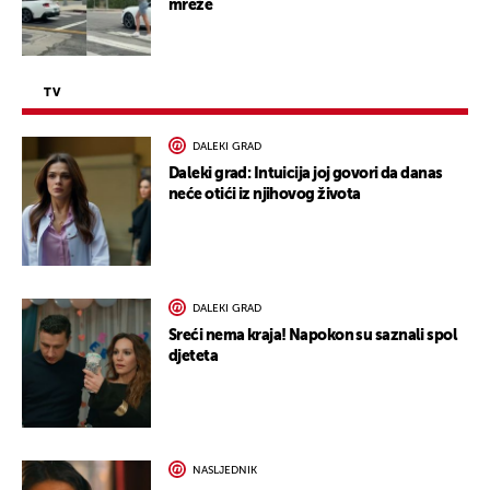
mreže
TV
DALEKI GRAD
Daleki grad: Intuicija joj govori da danas
neće otići iz njihovog života
DALEKI GRAD
Sreći nema kraja! Napokon su saznali spol
djeteta
NASLJEDNIK