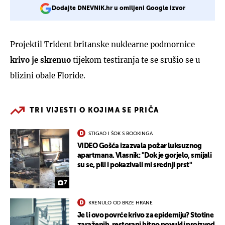
Dodajte DNEVNIK.hr u omiljeni Google izvor
Projektil Trident britanske nuklearne podmornice
krivo je skrenuo
tijekom testiranja te se srušio se u
blizini obale Floride.
TRI VIJESTI O KOJIMA SE PRIČA
STIGAO I ŠOK S BOOKINGA
VIDEO Gošća izazvala požar luksuznog
apartmana. Vlasnik: "Dok je gorjelo, smijali
su se, pili i pokazivali mi srednji prst"
7
KRENULO OD BRZE HRANE
Je li ovo povrće krivo za epidemiju? Stotine
zaraženih, restorani hitno povukli proizvod