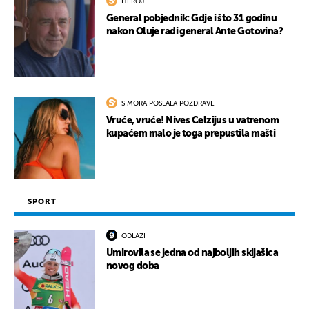
HEROJ
General pobjednik: Gdje i što 31 godinu
nakon Oluje radi general Ante Gotovina?
S MORA POSLALA POZDRAVE
Vruće, vruće! Nives Celzijus u vatrenom
kupaćem malo je toga prepustila mašti
SPORT
ODLAZI
Umirovila se jedna od najboljih skijašica
novog doba