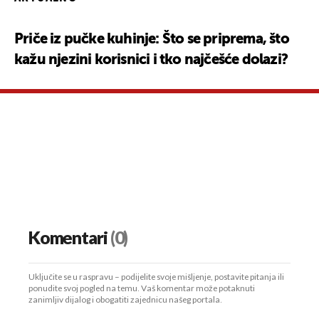
Priče iz pučke kuhinje: Što se priprema, što
kažu njezini korisnici i tko najčešće dolazi?
Komentari
(0)
Uključite se u raspravu – podijelite svoje mišljenje, postavite pitanja ili
ponudite svoj pogled na temu. Vaš komentar može potaknuti
zanimljiv dijalog i obogatiti zajednicu našeg portala.