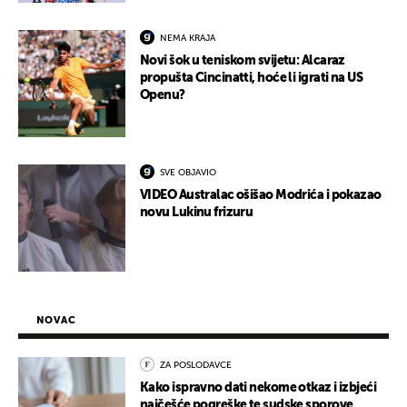
NEMA KRAJA
Novi šok u teniskom svijetu: Alcaraz
propušta Cincinatti, hoće li igrati na US
Openu?
SVE OBJAVIO
VIDEO Australac ošišao Modrića i pokazao
novu Lukinu frizuru
NOVAC
ZA POSLODAVCE
Kako ispravno dati nekome otkaz i izbjeći
najčešće pogreške te sudske sporove