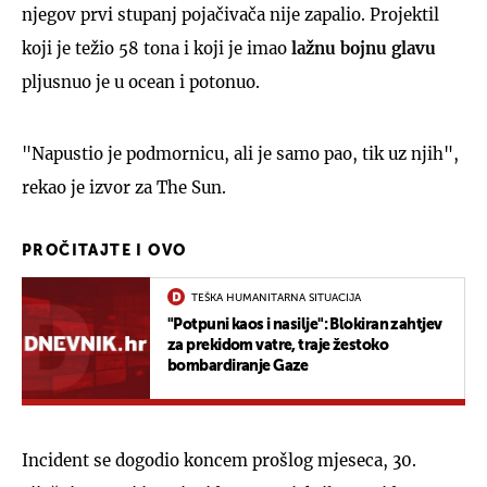
njegov prvi stupanj pojačivača nije zapalio. Projektil
koji je težio 58 tona i koji je imao
lažnu bojnu glavu
pljusnuo je u ocean i potonuo.
"Napustio je podmornicu, ali je samo pao, tik uz njih",
rekao je izvor za The Sun.
PROČITAJTE I OVO
TEŠKA HUMANITARNA SITUACIJA
"Potpuni kaos i nasilje": Blokiran zahtjev
za prekidom vatre, traje žestoko
bombardiranje Gaze
Incident se dogodio koncem prošlog mjeseca, 30.