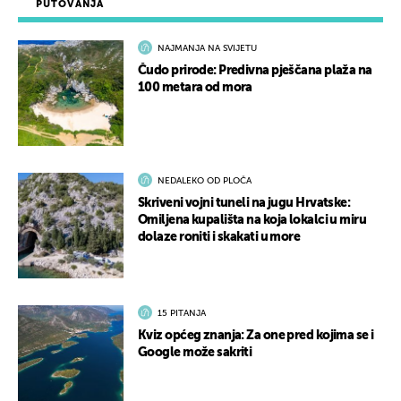
PUTOVANJA
NAJMANJA NA SVIJETU
Čudo prirode: Predivna pješčana plaža na
100 metara od mora
NEDALEKO OD PLOČA
Skriveni vojni tuneli na jugu Hrvatske:
Omiljena kupališta na koja lokalci u miru
dolaze roniti i skakati u more
15 PITANJA
Kviz općeg znanja: Za one pred kojima se i
Google može sakriti