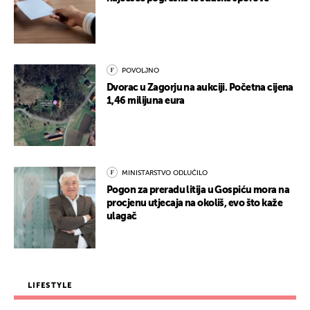
POVOLJNO
Dvorac u Zagorju na aukciji. Početna cijena
1,46 milijuna eura
MINISTARSTVO ODLUČILO
Pogon za preradu litija u Gospiću mora na
procjenu utjecaja na okoliš, evo što kaže
ulagač
LIFESTYLE