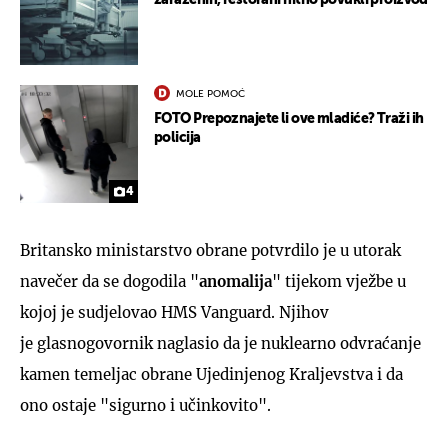
MOLE POMOĆ
FOTO Prepoznajete li ove mladiće? Traži ih
policija
4
Britansko ministarstvo obrane potvrdilo je u utorak
navečer da se dogodila "
anomalija
" tijekom vježbe u
kojoj je sudjelovao HMS Vanguard. Njihov
je glasnogovornik naglasio da je nuklearno odvraćanje
kamen temeljac obrane Ujedinjenog Kraljevstva i da
ono ostaje "sigurno i učinkovito".