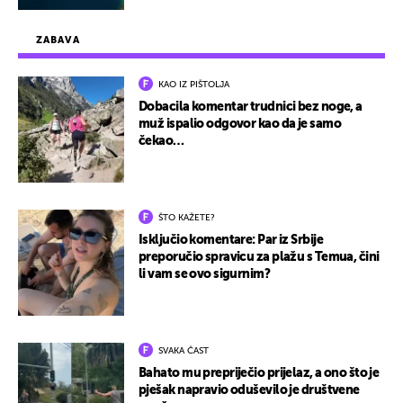
ZABAVA
KAO IZ PIŠTOLJA
Dobacila komentar trudnici bez noge, a
muž ispalio odgovor kao da je samo
čekao…
ŠTO KAŽETE?
Isključio komentare: Par iz Srbije
preporučio spravicu za plažu s Temua, čini
li vam se ovo sigurnim?
SVAKA ČAST
Bahato mu prepriječio prijelaz, a ono što je
pješak napravio oduševilo je društvene