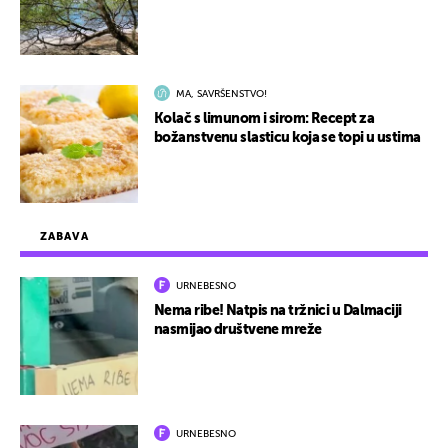
MA, SAVRŠENSTVO!
Kolač s limunom i sirom: Recept za
božanstvenu slasticu koja se topi u ustima
ZABAVA
URNEBESNO
Nema ribe! Natpis na tržnici u Dalmaciji
nasmijao društvene mreže
URNEBESNO