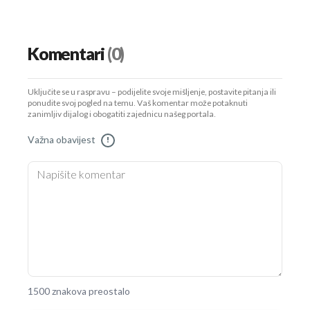
Komentari
(0)
Uključite se u raspravu – podijelite svoje mišljenje, postavite pitanja ili
ponudite svoj pogled na temu. Vaš komentar može potaknuti
zanimljiv dijalog i obogatiti zajednicu našeg portala.
Važna obavijest
!
1500 znakova preostalo