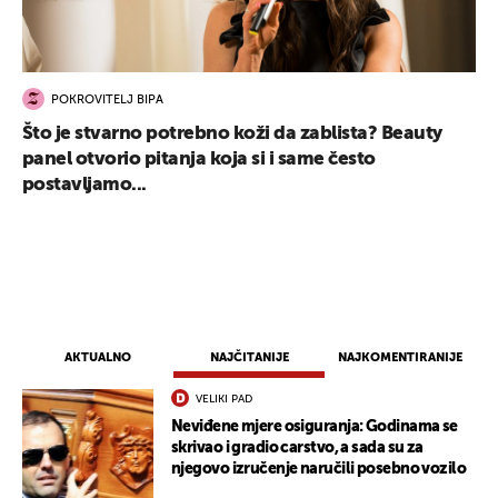
POKROVITELJ BIPA
Što je stvarno potrebno koži da zablista? Beauty
panel otvorio pitanja koja si i same često
postavljamo...
AKTUALNO
NAJČITANIJE
NAJKOMENTIRANIJE
VELIKI PAD
Neviđene mjere osiguranja: Godinama se
skrivao i gradio carstvo, a sada su za
njegovo izručenje naručili posebno vozilo