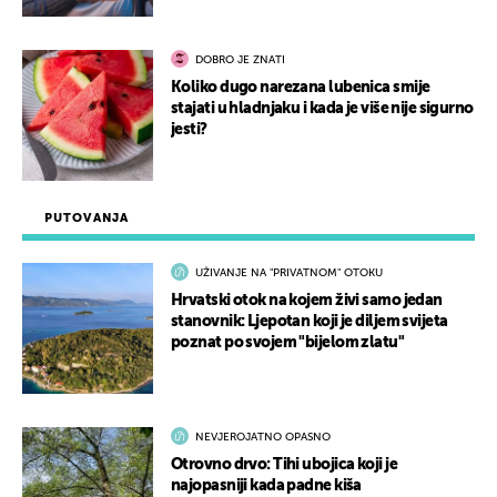
DOBRO JE ZNATI
Koliko dugo narezana lubenica smije
stajati u hladnjaku i kada je više nije sigurno
jesti?
PUTOVANJA
UŽIVANJE NA "PRIVATNOM" OTOKU
Hrvatski otok na kojem živi samo jedan
stanovnik: Ljepotan koji je diljem svijeta
poznat po svojem "bijelom zlatu"
NEVJEROJATNO OPASNO
Otrovno drvo: Tihi ubojica koji je
najopasniji kada padne kiša