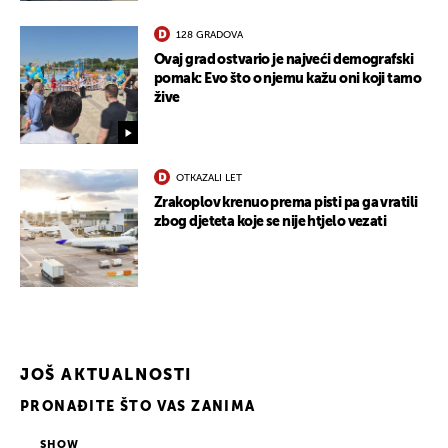
128 GRADOVA
UKLJUČITE NOTIFIKACIJE
Ovaj grad ostvario je najveći demografski
pomak: Evo što o njemu kažu oni koji tamo
žive
OTKAZALI LET
Zrakoplov krenuo prema pisti pa ga vratili
zbog djeteta koje se nije htjelo vezati
JOŠ AKTUALNOSTI
PRONAĐITE ŠTO VAS ZANIMA
SHOW