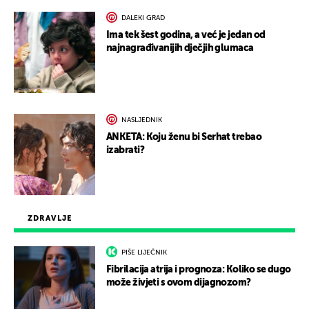
DALEKI GRAD
Ima tek šest godina, a već je jedan od
najnagrađivanijih dječjih glumaca
NASLJEDNIK
ANKETA: Koju ženu bi Serhat trebao
izabrati?
ZDRAVLJE
PIŠE LIJEČNIK
Fibrilacija atrija i prognoza: Koliko se dugo
može živjeti s ovom dijagnozom?