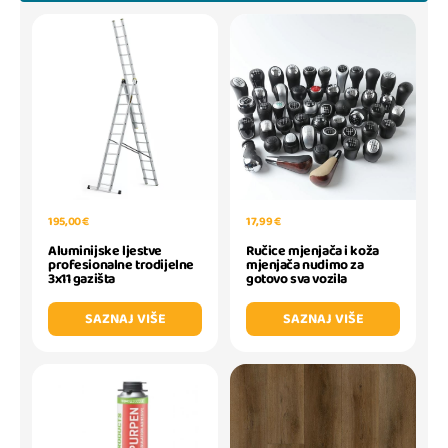
195,00 €
17,99 €
Aluminijske ljestve
Ručice mjenjača i koža
profesionalne trodijelne
mjenjača nudimo za
3x11 gazišta
gotovo sva vozila
SAZNAJ VIŠE
SAZNAJ VIŠE