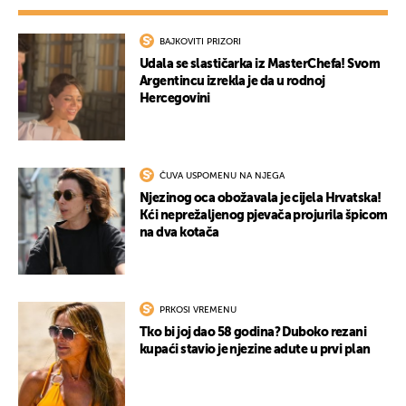
BAJKOVITI PRIZORI
Udala se slastičarka iz MasterChefa! Svom
Argentincu izrekla je da u rodnoj
Hercegovini
ČUVA USPOMENU NA NJEGA
Njezinog oca obožavala je cijela Hrvatska!
Kći neprežaljenog pjevača projurila špicom
na dva kotača
PRKOSI VREMENU
Tko bi joj dao 58 godina? Duboko rezani
kupaći stavio je njezine adute u prvi plan