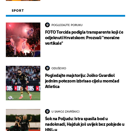
SPORT
POGLEDAJTE PORUKU
FOTO Torcida podigla transparente koji će
odjeknuti Hrvatskom: Prozvali "moralne
vertikale"
ODUŠEVIO
Pogledajte majstoriju: Joško Gvardiol
jednim potezom izbrisao cijelu momčad
Atletica
U SAMOJ ZAVRŠNICI
Šok na Poljudu: Istra spasila bod u
nadoknadi, Hajduk još uvijek bez pobjede u
HNL-u