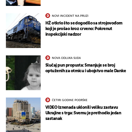
NOVI INCIDENT NA PRUZI
HŽ otkrio što se dogodilo sa strojovođom
koji je prošao kroz crveno: Pokrenut
inspekcijski nadzor
NOVA ODLUKA SUDA
Slučaj pun propusta: Smanjuje se broj
optuženih za otmicu i ubojstvo male Danke
ČETIRI GODINE PODRŠKE
VIDEO Iznenada uklonili veliku zastavu
Ukrajine s trga: Svemu je prethodio jedan
sastanak