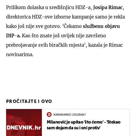
Prilikom dolaska u središnjicu HDZ-a,
Josipa Rimac
,
direktorica HDZ-ove izborne kampanje samo je rekla
kako još nije sve gotovo. 'Čekamo
službenu objavu
DIP-a.
Kao što znate još uvijek nije završeno
prebrojavanje svih biračkih mjesta', kazala je Rimac
novinarima.
PROČITAJTE I OVO
KARAMARKO IZIGRAN?
Milanović je upitao 'što ćemo' - 'Stekao
sam dojam da su i oni protiv'