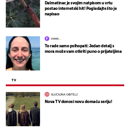
Dalmatinac je svojim natpisom u vrtu
postao internetski hit! Pogledajte što je
napisao
HMM…
To rade samo psihopati: Jedan detalj s
mora može vam otkriti puno o prijateljima
TV
SLUČAJNA OBITELJ
Nova TV donosi novu domaću seriju!