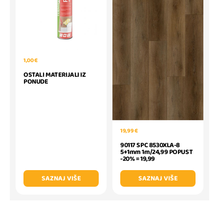
1,00 €
OSTALI MATERIJALI IZ
PONUDE
19,99 €
90117 SPC 8530XLA-8
5+1mm 1m/24,99 POPUST
-20% = 19,99
SAZNAJ VIŠE
SAZNAJ VIŠE