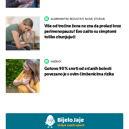
ALARMANTNI REZULTATI NOVE STUDIJE
Više od trećine žena ne zna da prolazi kroz
perimenopauzu! Evo zašto su simptomi
toliko zbunjujući
VAŽNO!
Gotovo 90 % smrti od srčanih bolesti
povezano je s ovim čimbenicima rizika