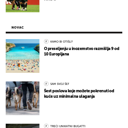
NOVAC
KAMO BI OTIŠLI?
O preseljenju u inozemstvo razmišlja 9 od
10 Europljana
SAM SVOJ ŠEF
Šest poslova koje možete pokrenuti od
kuće uz minimalna ulaganja
TREĆI UNIKATNI BUGATTI