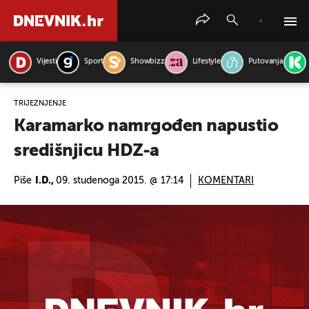
Vijesti
Sport
Showbizz
Lifestyle
Putovanja
PRETRAŽITE VIJESTI
TRIJEŽNJENJE
Karamarko namrgođen napustio
središnjicu HDZ-a
Piše
I.D.,
09. studenoga 2015. @ 17:14
KOMENTARI