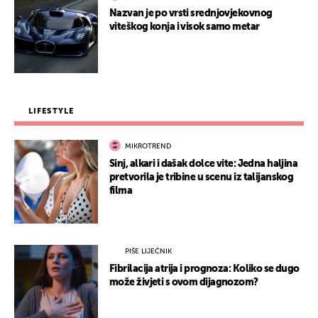
Nazvan je po vrsti srednjovjekovnog
viteškog konja i visok samo metar
LIFESTYLE
MIKROTREND
Sinj, alkari i dašak dolce vite: Jedna haljina
pretvorila je tribine u scenu iz talijanskog
filma
PIŠE LIJEČNIK
Fibrilacija atrija i prognoza: Koliko se dugo
može živjeti s ovom dijagnozom?