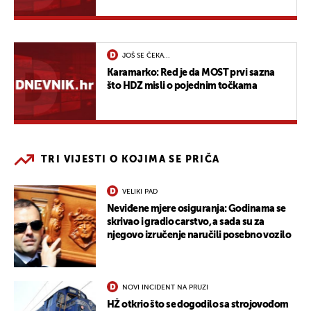
JOŠ SE ČEKA...
Karamarko: Red je da MOST prvi sazna
što HDZ misli o pojednim točkama
TRI VIJESTI O KOJIMA SE PRIČA
VELIKI PAD
Neviđene mjere osiguranja: Godinama se
skrivao i gradio carstvo, a sada su za
njegovo izručenje naručili posebno vozilo
NOVI INCIDENT NA PRUZI
HŽ otkrio što se dogodilo sa strojovođom