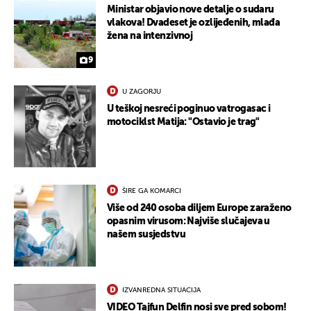
Ministar objavio nove detalje o sudaru
vlakova! Dvadeset je ozlijeđenih, mlađa
žena na intenzivnoj
9
U ZAGORJU
U teškoj nesreći poginuo vatrogasac i
motociklst Matija: "Ostavio je trag"
ŠIRE GA KOMARCI
Više od 240 osoba diljem Europe zaraženo
opasnim virusom: Najviše slučajeva u
našem susjedstvu
IZVANREDNA SITUACIJA
VIDEO Tajfun Delfin nosi sve pred sobom!