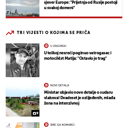
sjever Europe: "Prijetnja od Rusije postoji
u svakoj domeni"
TRI VIJESTI O KOJIMA SE PRIČA
U ZAGORJU
U teškoj nesreći poginuo vatrogasac i
motociklst Matija: "Ostavio je trag"
NOVI DETALJI
Ministar objavio nove detalje o sudaru
vlakova! Dvadeset je ozlijeđenih, mlađa
žena na intenzivnoj
9
ŠIRE GA KOMARCI