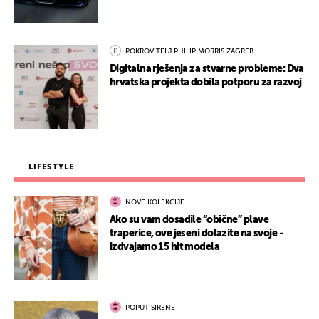
POKROVITELJ PHILIP MORRIS ZAGREB
Digitalna rješenja za stvarne probleme: Dva
hrvatska projekta dobila potporu za razvoj
LIFESTYLE
NOVE KOLEKCIJE
Ako su vam dosadile “obične” plave
traperice, ove jeseni dolazite na svoje -
izdvajamo 15 hit modela
POPUT SIRENE