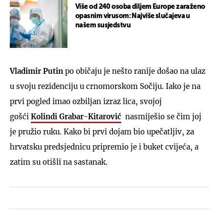
Više od 240 osoba diljem Europe zaraženo
opasnim virusom: Najviše slučajeva u
našem susjedstvu
Vladimir Putin
po običaju je nešto ranije došao na ulaz
u svoju rezidenciju u crnomorskom Sočiju. Iako je na
prvi pogled imao ozbiljan izraz lica, svojoj
gošći
Kolindi Grabar-Kitarović
nasmiješio se čim joj
je pružio ruku. Kako bi prvi dojam bio upečatljiv, za
hrvatsku predsjednicu pripremio je i buket cvijeća, a
zatim su otišli na sastanak.