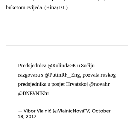
buketom cvijeća. (Hina/D.I.)
Predsjednica
@KolindaGK
u Sočiju
razgovara s
@PutinRF_Eng
, pozvala ruskog
predsjednika u posjet Hrvatskoj
@novahr
@DNEVNIKhr
— Vibor Vlainić (@VlainicNovaTV)
October
18, 2017