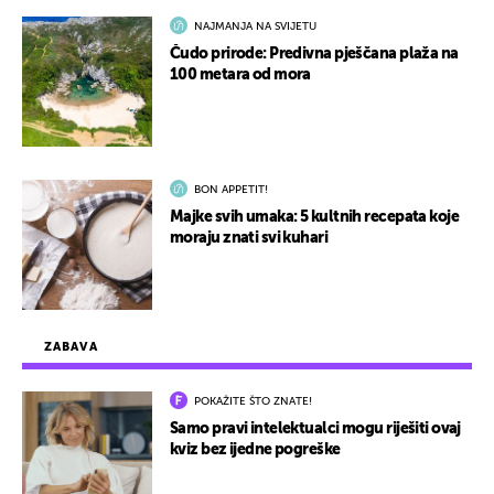
NAJMANJA NA SVIJETU
Čudo prirode: Predivna pješčana plaža na
100 metara od mora
BON APPETIT!
Majke svih umaka: 5 kultnih recepata koje
moraju znati svi kuhari
ZABAVA
POKAŽITE ŠTO ZNATE!
Samo pravi intelektualci mogu riješiti ovaj
kviz bez ijedne pogreške