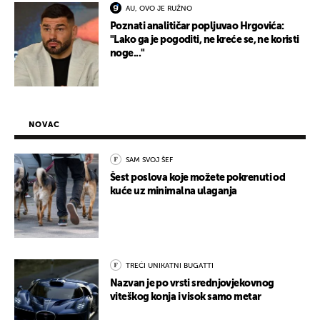
AU, OVO JE RUŽNO
Poznati analitičar popljuvao Hrgovića:
"Lako ga je pogoditi, ne kreće se, ne koristi
noge..."
NOVAC
SAM SVOJ ŠEF
Šest poslova koje možete pokrenuti od
kuće uz minimalna ulaganja
TREĆI UNIKATNI BUGATTI
Nazvan je po vrsti srednjovjekovnog
viteškog konja i visok samo metar