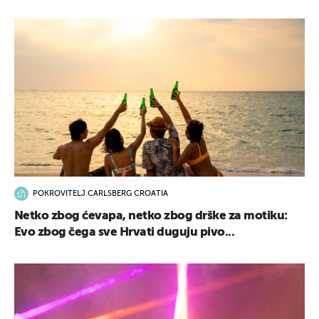
POKROVITELJ CARLSBERG CROATIA
Netko zbog ćevapa, netko zbog drške za motiku:
Evo zbog čega sve Hrvati duguju pivo...