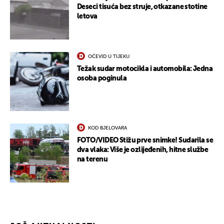
Deseci tisuća bez struje, otkazane stotine
letova
OČEVID U TIJEKU
Težak sudar motocikla i automobila: Jedna
osoba poginula
KOD BJELOVARA
FOTO/VIDEO Stižu prve snimke! Sudarila se
dva vlaka: Više je ozlijeđenih, hitne službe
na terenu