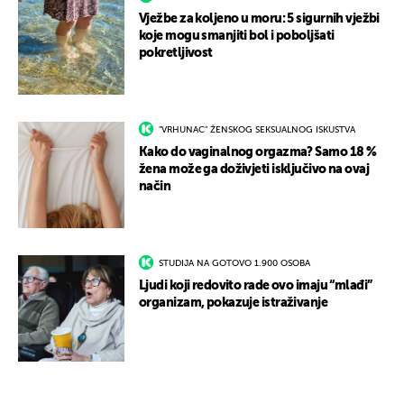
Vježbe za koljeno u moru: 5 sigurnih vježbi
koje mogu smanjiti bol i poboljšati
pokretljivost
"VRHUNAC" ŽENSKOG SEKSUALNOG ISKUSTVA
Kako do vaginalnog orgazma? Samo 18 %
žena može ga doživjeti isključivo na ovaj
način
STUDIJA NA GOTOVO 1.900 OSOBA
Ljudi koji redovito rade ovo imaju “mlađi”
organizam, pokazuje istraživanje