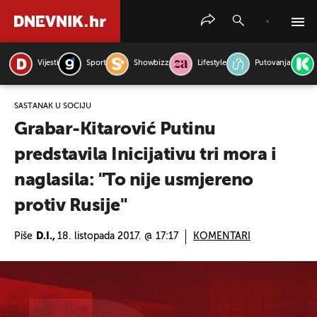
Vijesti
Sport
Showbizz
Lifestyle
Putovanja
PRETRAŽITE VIJESTI
SASTANAK U SOČIJU
Grabar-Kitarović Putinu
predstavila Inicijativu tri mora i
naglasila: "To nije usmjereno
protiv Rusije"
Piše
D.I.,
18. listopada 2017. @ 17:17
KOMENTARI