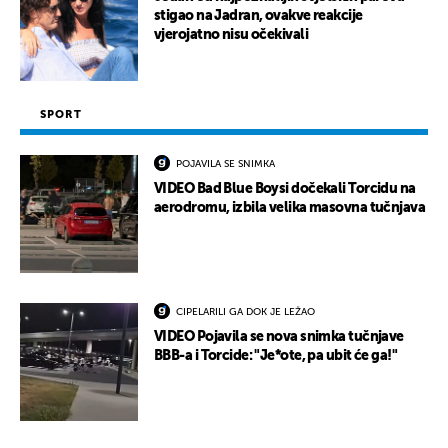
stigao na Jadran, ovakve reakcije
vjerojatno nisu očekivali
SPORT
POJAVILA SE SNIMKA
VIDEO Bad Blue Boysi dočekali Torcidu na
aerodromu, izbila velika masovna tučnjava
CIPELARILI GA DOK JE LEŽAO
VIDEO Pojavila se nova snimka tučnjave
BBB-a i Torcide: "Je*ote, pa ubit će ga!"