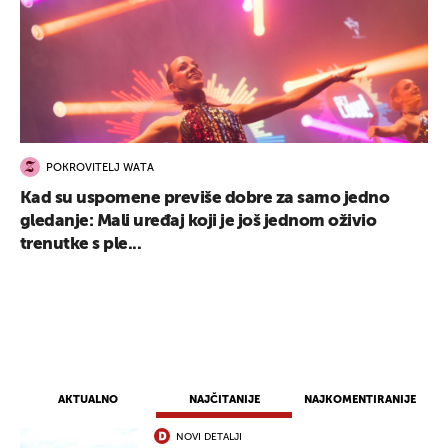
POKROVITELJ WATA
Kad su uspomene previše dobre za samo jedno
UKLJUČITE NOTIFIKACIJE
gledanje: Mali uređaj koji je još jednom oživio
trenutke s ple...
AKTUALNO
NAJČITANIJE
NAJKOMENTIRANIJE
NOVI DETALJI