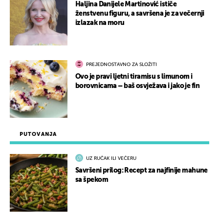
Haljina Danijele Martinović ističe
ženstvenu figuru, a savršena je za večernji
izlazak na moru
PREJEDNOSTAVNO ZA SLOŽITI
Ovo je pravi ljetni tiramisu s limunom i
borovnicama – baš osvježava i jako je fin
PUTOVANJA
UZ RUČAK ILI VEČERU
Savršeni prilog: Recept za najfinije mahune
sa špekom