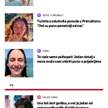
JESTE LI PROBALI?
Turisticu oduševila ponuda u Primoštenu:
"Oni su puno pametniji od nas"
HMM…
To rade samo psihopati: Jedan detalj s
mora može vam otkriti puno o prijateljima
TV
DALEKI GRAD
Ima tek šest godina, a već je jedan od