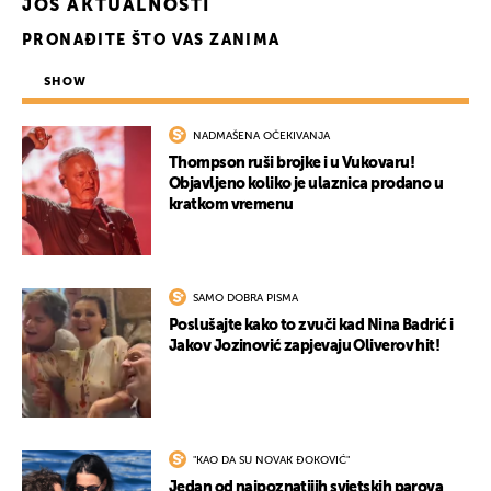
JOŠ AKTUALNOSTI
PRONAĐITE ŠTO VAS ZANIMA
SHOW
NADMAŠENA OČEKIVANJA
Thompson ruši brojke i u Vukovaru!
Objavljeno koliko je ulaznica prodano u
kratkom vremenu
SAMO DOBRA PISMA
Poslušajte kako to zvuči kad Nina Badrić i
Jakov Jozinović zapjevaju Oliverov hit!
"KAO DA SU NOVAK ĐOKOVIĆ"
Jedan od najpoznatijih svjetskih parova