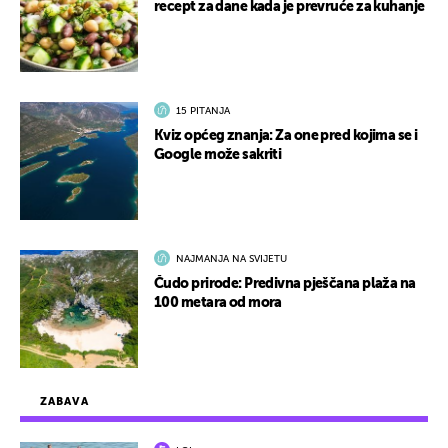
recept za dane kada je prevruće za kuhanje
15 PITANJA
Kviz općeg znanja: Za one pred kojima se i
Google može sakriti
NAJMANJA NA SVIJETU
Čudo prirode: Predivna pješčana plaža na
100 metara od mora
ZABAVA