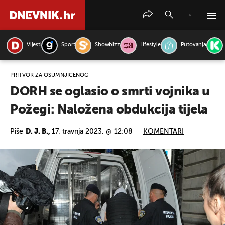
Vijesti
Sport
Showbizz
Lifestyle
Putovanja
PRETRAŽITE VIJESTI
PRITVOR ZA OSUMNJIČENOG
DORH se oglasio o smrti vojnika u
Požegi: Naložena obdukcija tijela
Piše
D. J. B.,
17. travnja 2023. @ 12:08
KOMENTARI