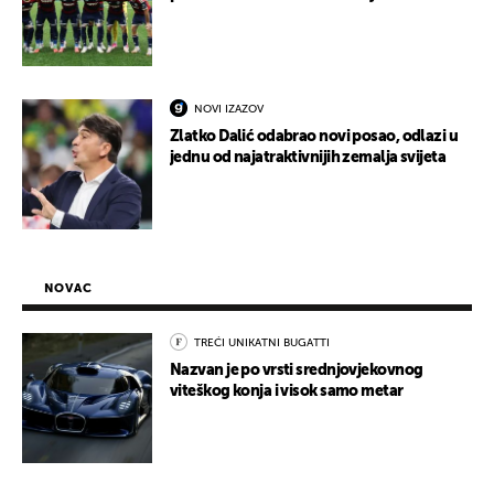
NOVI IZAZOV
Zlatko Dalić odabrao novi posao, odlazi u
jednu od najatraktivnijih zemalja svijeta
NOVAC
TREĆI UNIKATNI BUGATTI
Nazvan je po vrsti srednjovjekovnog
viteškog konja i visok samo metar