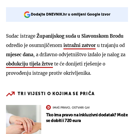
Dodajte DNEVNIK.hr u omiljeni Google izvor
Sudac istrage
Županijskog suda u Slavonskom Brodu
odredio je osumnjičenom
istražni zatvor
u trajanju od
mjesec dana
, a državno odvjetništvo izdalo je nalog za
obdukciju tijela žrtve
te će donijeti rješenje o
provođenju istrage protiv okrivljenika.
TRI VIJESTI O KOJIMA SE PRIČA
IMAŠ PRAVO, OSTVARI GA!
Tko ima pravo na inkluzivni dodatak? Može
se dobiti i 720 eura