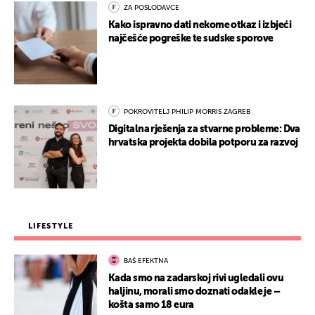
ZA POSLODAVCE
Kako ispravno dati nekome otkaz i izbjeći
najčešće pogreške te sudske sporove
POKROVITELJ PHILIP MORRIS ZAGREB
Digitalna rješenja za stvarne probleme: Dva
hrvatska projekta dobila potporu za razvoj
LIFESTYLE
BAŠ EFEKTNA
Kada smo na zadarskoj rivi ugledali ovu
haljinu, morali smo doznati odakle je –
košta samo 18 eura