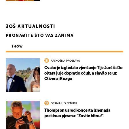
JOŠ AKTUALNOSTI
PRONAĐITE ŠTO VAS ZANIMA
SHOW
RASKOŠNA PROSLAVA
Ovako je izgledalo vjenčanje Tije Jurčić: Do
oltara ju je dopratio očuh, a slavilo se uz
Olivera i Rozgu
DRAMA U ŠIBENIKU
Thompson usred koncerta iznenada
prekinuo pjesmu: "Zovite hitnu!"