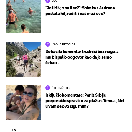
LOL
"Je li živ, zna li se?": Snimka s Jadrana
postala hit, radi li i vaš muž ovo?
KAO IZ PIŠTOLJA
Dobacila komentar trudnici bez noge, a
muž ispalio odgovor kao da je samo
čekao…
ŠTO KAŽETE?
Isključio komentare: Par iz Srbije
preporučio spravicu za plažu s Temua, čini
li vam se ovo sigurnim?
TV