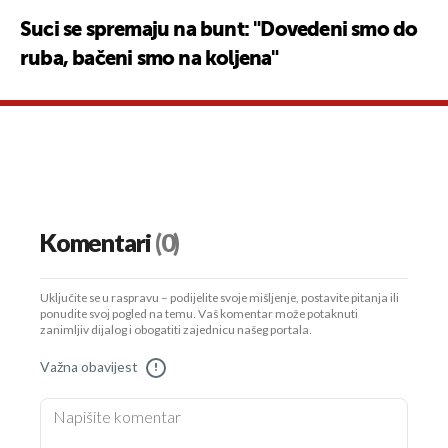
Suci se spremaju na bunt: "Dovedeni smo do
ruba, bačeni smo na koljena"
Komentari
(0)
Uključite se u raspravu – podijelite svoje mišljenje, postavite pitanja ili
ponudite svoj pogled na temu. Vaš komentar može potaknuti
zanimljiv dijalog i obogatiti zajednicu našeg portala.
Važna obavijest
!