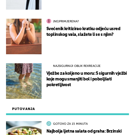
(NE)PRIMJERENA?
Svećenik kritizirao kratku odjeću usred
toplinskog vala, slažete li se s njim?
NAJSIGURNIJI OBLIK REKREACIJE
Vježbe za koljeno u moru: 5 sigurnih vježbi
koje mogu smanjiti bol i poboljšati
pokretljivost
PUTOVANJA
GOTOVO ZA 15 MINUTA
Najbolja ljetna salata od graha: Brzinski