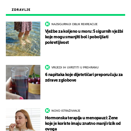
ZDRAVLJE
NAJSIGURNIJI OBLIK REKREACIJE
Vježbe za koljeno u moru: 5 sigurnih vježbi
koje mogu smanjiti bol i poboljšati
pokretljivost
VRIJEDI IH UVRSTITI U PREHRANU
6 napitaka koje dijetetičari preporučuju za
zdrave zglobove
NOVO ISTRAŽIVANJE
Hormonska terapija u menopauzi: Žene
koje je koriste imaju znatno manji rizik od
ovoga