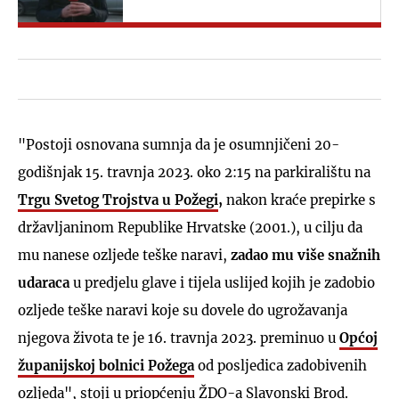
"Postoji osnovana sumnja da je osumnjičeni 20-
godišnjak 15. travnja 2023. oko 2:15 na parkiralištu na
Trgu Svetog Trojstva u Požegi
,
nakon kraće prepirke s
državljaninom Republike Hrvatske (2001.), u cilju da
mu nanese ozljede teške naravi,
zadao mu više snažnih
udaraca
u predjelu glave i tijela uslijed kojih je zadobio
ozljede teške naravi koje su dovele do ugrožavanja
njegova života te je 16. travnja 2023. preminuo u
Općoj
županijskoj bolnici Požega
od posljedica zadobivenih
ozljeda", stoji u priopćenju ŽDO-a Slavonski Brod.