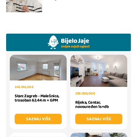
243.516,00 €
259.000,00 €
Stan: Zagreb - Malešnica,
trosoban 62.44 m + GPM
Rijeka, Centar,
novouređen 1s+db
SAZNAJ VIŠE
SAZNAJ VIŠE