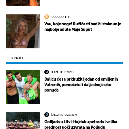
"UUUUUUFFFF"
Vau, koje noge! Ružičasti badić istaknuo je
najbolje adute Maje Šuput
SPORT
SLAŽE SE STOŽER
Daliću će se pridružiti jedan od omiljenih
Vatrenih, pomoćnici i dalje dvoje oko
ponude
ŽALGIRIS RAZBIJEN
Golijada u Litvi: Hajduku petarda i velika
prednost uoči uzvrata na Poljudu