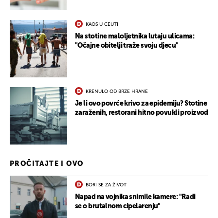
KAOS U CEUTI
Na stotine maloljetnika lutaju ulicama:
"Očajne obitelji traže svoju djecu"
KRENULO OD BRZE HRANE
Je li ovo povrće krivo za epidemiju? Stotine
zaraženih, restorani hitno povukli proizvod
PROČITAJTE I OVO
BORI SE ZA ŽIVOT
Napad na vojnika snimile kamere: "Radi
se o brutalnom cipelarenju"