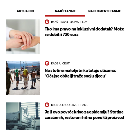
AKTUALNO
NAJČITANIJE
NAJKOMENTIRANIJE
IMAŠ PRAVO, OSTVARI GA!
Tko ima pravo na inkluzivni dodatak? Može
se dobiti i 720 eura
KAOS U CEUTI
Na stotine maloljetnika lutaju ulicama:
"Očajne obitelji traže svoju djecu"
KRENULO OD BRZE HRANE
Je li ovo povrće krivo za epidemiju? Stotine
zaraženih, restorani hitno povukli proizvod