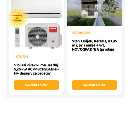
167.010,00 €
Stan: Osijek, Retfala, 43.95
m2, prizemlje + vrt,
NOVOGRADNJA (prodaja
1.073,70 €
V bijeli vivax klima uređaj
5,25 kW ACP-18CH50AEHI -
H+ design, za prostor
SAZNAJ VIŠE
SAZNAJ VIŠE