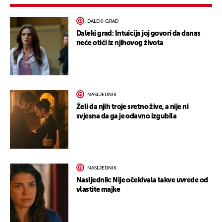
DALEKI GRAD
Daleki grad: Intuicija joj govori da danas
neće otići iz njihovog života
NASLJEDNIK
Želi da njih troje sretno žive, a nije ni
svjesna da ga je odavno izgubila
NASLJEDNIK
Nasljednik: Nije očekivala takve uvrede od
vlastite majke