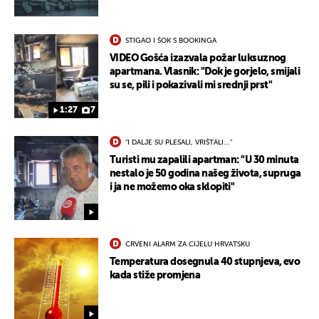
STIGAO I ŠOK S BOOKINGA
VIDEO Gošća izazvala požar luksuznog
apartmana. Vlasnik: "Dok je gorjelo, smijali
su se, pili i pokazivali mi srednji prst"
1:27
7
"I DALJE SU PLESALI, VRIŠTALI..."
Turisti mu zapalili apartman: "U 30 minuta
UKLJUČITE NOTIFIKACIJE
nestalo je 50 godina našeg života, supruga
i ja ne možemo oka sklopiti"
CRVENI ALARM ZA CIJELU HRVATSKU
Temperatura dosegnula 40 stupnjeva, evo
kada stiže promjena