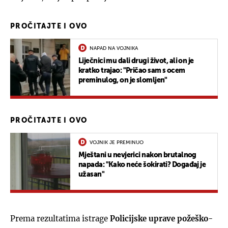
PROČITAJTE I OVO
NAPAD NA VOJNIKA
Liječnici mu dali drugi život, ali on je
kratko trajao: "Pričao sam s ocem
preminulog, on je slomljen"
PROČITAJTE I OVO
VOJNIK JE PREMINUO
Mještani u nevjerici nakon brutalnog
napada: "Kako neće šokirati? Događaj je
užasan"
Prema rezultatima istrage
Policijske uprave požeško-