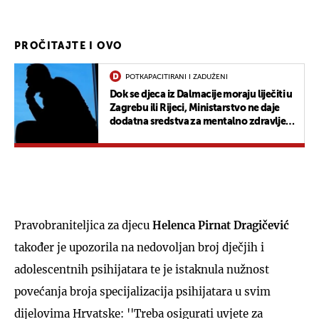
PROČITAJTE I OVO
POTKAPACITIRANI I ZADUŽENI
Dok se djeca iz Dalmacije moraju liječiti u
Zagrebu ili Rijeci, Ministarstvo ne daje
dodatna sredstva za mentalno zdravlje
mladih
Pravobraniteljica za djecu
Helenca Pirnat Dragičević
također je upozorila na nedovoljan broj dječjih i
adolescentnih psihijatara te je istaknula nužnost
povećanja broja specijalizacija psihijatara u svim
dijelovima Hrvatske: ''Treba osigurati uvjete za