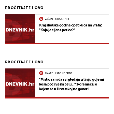
PROČITAJTE I OVO
VAŽAN PODSJETNIK
Kraj školske godine opet kuca na vrata:
''Koja je cijena petice?''
PROČITAJTE I OVO
ZNATE LI ŠTO JE BDD?
''Mislio sam da svi gledaju u liniju gdje mi
kosa počinje na čelu...'': Poremećaj o
kojem se u Hrvatskoj ne govori