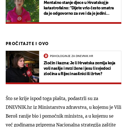
Mentalno stanje djece u Hrvatskoj je
katastrofalno: "Dijete vrlo često smatra
da je odgovorno za sve i da je jedini
izlaz..."
UKLJUČITE NOTIFIKACIJE
PROČITAJTE I OVO
PSIHOLOGINJE ZA DNEVNIK.HR
Zločin i kazna: Je li Hrvatska zemlja koja
voli nasilje i mrzi žene i jesu li svjedoci
zločina u Rijeci nasilnici ili žrtve?
Što se krije ispod toga plašta, podastrli su za
DNEVNIK.hr iz Ministarstva zdravstva, u kojemu je Vili
Beroš ranije bio i pomoćnik ministra, a u kojemu se
već godinama priprema Nacionalna strategija zaštite