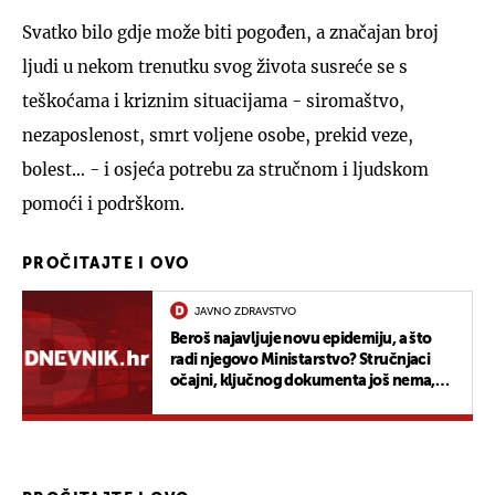
Svatko bilo gdje može biti pogođen, a značajan broj
ljudi u nekom trenutku svog života susreće se s
teškoćama i kriznim situacijama - siromaštvo,
nezaposlenost, smrt voljene osobe, prekid veze,
bolest… - i osjeća potrebu za stručnom i ljudskom
pomoći i podrškom.
PROČITAJTE I OVO
JAVNO ZDRAVSTVO
Beroš najavljuje novu epidemiju, a što
radi njegovo Ministarstvo? Stručnjaci
očajni, ključnog dokumenta još nema,
pacijenti mjesecima čekaju na termine