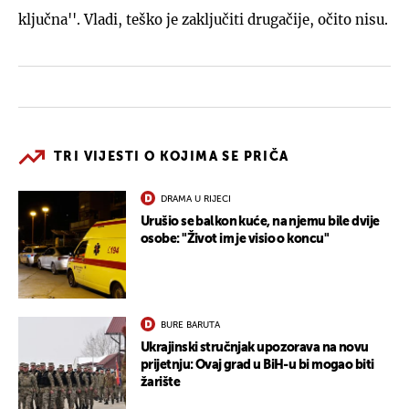
ključna''. Vladi, teško je zaključiti drugačije, očito nisu.
TRI VIJESTI O KOJIMA SE PRIČA
DRAMA U RIJECI
Urušio se balkon kuće, na njemu bile dvije
osobe: "Život im je visio o koncu"
BURE BARUTA
Ukrajinski stručnjak upozorava na novu
prijetnju: Ovaj grad u BiH-u bi mogao biti
žarište