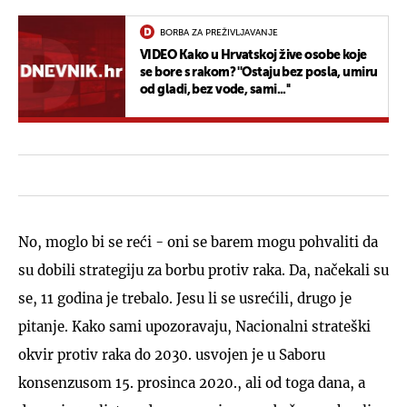
BORBA ZA PREŽIVLJAVANJE
VIDEO Kako u Hrvatskoj žive osobe koje
se bore s rakom? ''Ostaju bez posla, umiru
od gladi, bez vode, sami...''
No, moglo bi se reći - oni se barem mogu pohvaliti da
su dobili strategiju za borbu protiv raka. Da, načekali su
se, 11 godina je trebalo. Jesu li se usrećili, drugo je
pitanje. Kako sami upozoravaju, Nacionalni strateški
okvir protiv raka do 2030. usvojen je u Saboru
konsenzusom 15. prosinca 2020., ali od toga dana, a