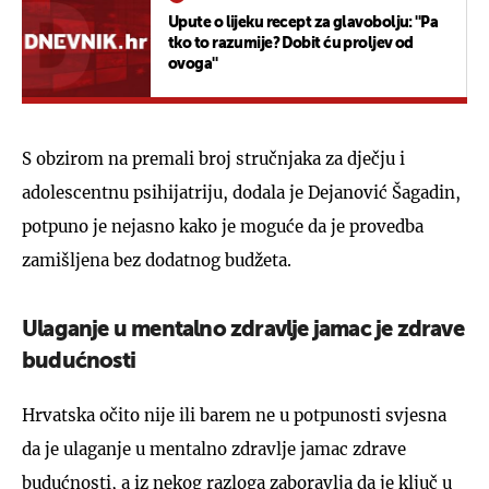
Upute o lijeku recept za glavobolju: ''Pa
tko to razumije? Dobit ću proljev od
ovoga''
S obzirom na premali broj stručnjaka za dječju i
adolescentnu psihijatriju, dodala je Dejanović Šagadin,
potpuno je nejasno kako je moguće da je provedba
zamišljena bez dodatnog budžeta.
Ulaganje u mentalno zdravlje jamac je zdrave
budućnosti
Hrvatska očito nije ili barem ne u potpunosti svjesna
da je ulaganje u mentalno zdravlje jamac zdrave
budućnosti, a iz nekog razloga zaboravlja da je ključ u