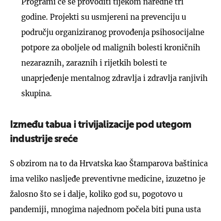
Programi će se provoditi tijekom naredne tri
godine. Projekti su usmjereni na prevenciju u
području organiziranog provođenja psihosocijalne
potpore za oboljele od malignih bolesti kroničnih
nezaraznih, zaraznih i rijetkih bolesti te
unaprjeđenje mentalnog zdravlja i zdravlja ranjivih
skupina.
Između tabua i trivijalizacije pod utegom
industrije sreće
S obzirom na to da Hrvatska kao Štamparova baštinica
ima veliko nasljeđe preventivne medicine, izuzetno je
žalosno što se i dalje, koliko god su, pogotovo u
pandemiji, mnogima najednom počela biti puna usta