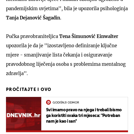
pandemijskim uvjetima'', bila je upozorila psihologinja
Tanja Dejanović Šagadin
.
Pučka pravobraniteljica
Tena Šimunović Einwalter
upozorila je da je ''izostavljeno definiranje ključne
mjere - smanjivanje lista čekanja i osiguravanje
pravodobnog liječenja osoba s problemima mentalnog
zdravlja''.
PROČITAJTE I OVO
GODIŠNJI ODMOR
Svi imamo pravo na njega i trebali bismo
ga koristiti svaka tri mjeseca: ''Potreban
nam je kao i san''