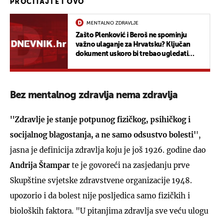
PROČITAJTE I OVO
MENTALNO ZDRAVLJE
Zašto Plenković i Beroš ne spominju
važno ulaganje za Hrvatsku? Ključan
dokument uskoro bi trebao ugledati
svjetlo dana
Bez mentalnog zdravlja nema zdravlja
''Zdravlje je stanje potpunog fizičkog, psihičkog i
socijalnog blagostanja, a ne samo odsustvo bolesti'
',
jasna je definicija zdravlja koju je još 1926. godine dao
Andrija Štampar
te je govoreći na zasjedanju prve
Skupštine svjetske zdravstvene organizacije 1948.
upozorio i da bolest nije posljedica samo fizičkih i
bioloških faktora. "U pitanjima zdravlja sve veću ulogu