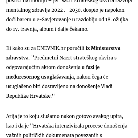
postići harmoniju – jer Nacrt strateškog okvira razvoja
mentalnog zdravlja 2022 .- 2030. dospio je napokon
doći barem u e-Savjetovanje u razdoblju od 18. ožujka
do 17. travnja, album i dalje čekamo.
Ili kako su za DNEVNIK.hr poručili
iz Ministarstva
zdravstva
: ''Predmetni Nacrt strateškog okvira s
odgovarajućim aktom donošenja
u fazi je
međuresornog usuglašavanja
, nakon čega će
usuglašeno biti dostavljeno na donošenje Vladi
Republike Hrvatske.''
Arija je to koju slušamo nakon gotovo svakog upita,
kao i da je ''Hrvatska intenzivirala procese donošenja
važnih političkih dokumenata povezanih s