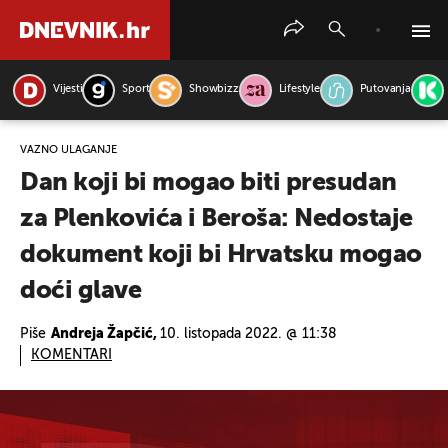
Vijesti
Sport
Showbizz
Lifestyle
Putovanja
PRETRAŽITE VIJESTI
VAŽNO ULAGANJE
Dan koji bi mogao biti presudan
za Plenkovića i Beroša: Nedostaje
dokument koji bi Hrvatsku mogao
doći glave
Piše
Andreja Žapčić,
10. listopada 2022. @ 11:38
KOMENTARI