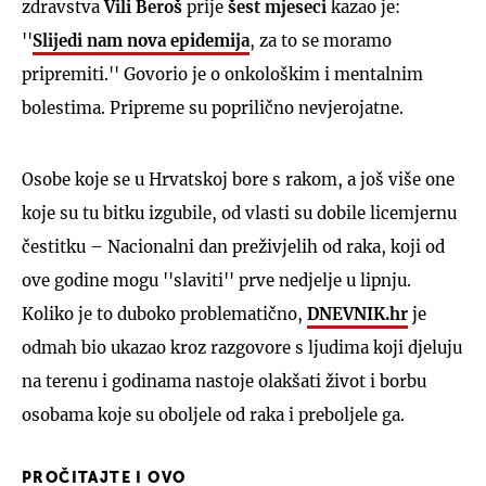
zdravstva
Vili Beroš
prije
šest mjeseci
kazao je:
''
Slijedi nam nova epidemija
, za to se moramo
pripremiti.'' Govorio je o onkološkim i mentalnim
bolestima. Pripreme su poprilično nevjerojatne.
Osobe koje se u Hrvatskoj bore s rakom, a još više one
koje su tu bitku izgubile, od vlasti su dobile licemjernu
čestitku – Nacionalni dan preživjelih od raka, koji od
ove godine mogu ''slaviti'' prve nedjelje u lipnju.
Koliko je to duboko problematično,
DNEVNIK.hr
je
odmah bio ukazao kroz razgovore s ljudima koji djeluju
na terenu i godinama nastoje olakšati život i borbu
osobama koje su oboljele od raka i preboljele ga.
PROČITAJTE I OVO