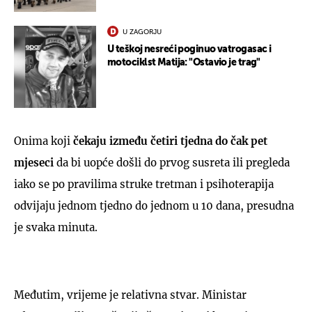
U ZAGORJU
U teškoj nesreći poginuo vatrogasac i
motociklst Matija: "Ostavio je trag"
Onima koji
čekaju između četiri tjedna do čak pet
mjeseci
da bi uopće došli do prvog susreta ili pregleda
iako se po pravilima struke tretman i psihoterapija
odvijaju jednom tjedno do jednom u 10 dana, presudna
je svaka minuta.
Međutim, vrijeme je relativna stvar. Ministar