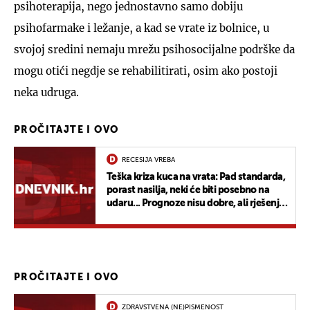
psihoterapija, nego jednostavno samo dobiju
psihofarmake i ležanje, a kad se vrate iz bolnice, u
svojoj sredini nemaju mrežu psihosocijalne podrške da
mogu otići negdje se rehabilitirati, osim ako postoji
neka udruga.
PROČITAJTE I OVO
RECESIJA VREBA
Teška kriza kuca na vrata: Pad standarda,
porast nasilja, neki će biti posebno na
udaru... Prognoze nisu dobre, ali rješenje
postoji
PROČITAJTE I OVO
ZDRAVSTVENA (NE)PISMENOST