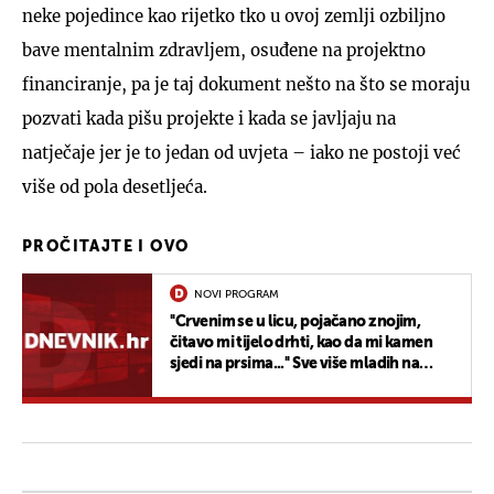
neke pojedince kao rijetko tko u ovoj zemlji ozbiljno
bave mentalnim zdravljem, osuđene na projektno
financiranje, pa je taj dokument nešto na što se moraju
pozvati kada pišu projekte i kada se javljaju na
natječaje jer je to jedan od uvjeta – iako ne postoji već
više od pola desetljeća.
PROČITAJTE I OVO
NOVI PROGRAM
''Crvenim se u licu, pojačano znojim,
čitavo mi tijelo drhti, kao da mi kamen
sjedi na prsima...'' Sve više mladih na
udaru, ali ima pomoći