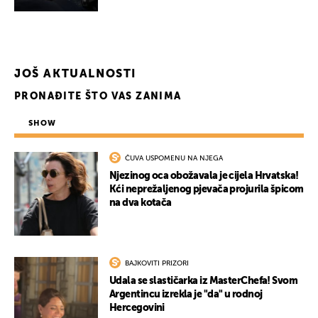
JOŠ AKTUALNOSTI
PRONAĐITE ŠTO VAS ZANIMA
SHOW
ČUVA USPOMENU NA NJEGA
Njezinog oca obožavala je cijela Hrvatska!
Kći neprežaljenog pjevača projurila špicom
na dva kotača
BAJKOVITI PRIZORI
Udala se slastičarka iz MasterChefa! Svom
Argentincu izrekla je "da" u rodnoj
Hercegovini