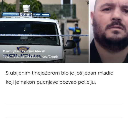
Osumnjičeni Kristijan Aleksić
Foto: Policija,Niksa Stipanicev/Cropix
S ubijenim tinejdžerom bio je još jedan mladić
koji je nakon pucnjave pozvao policiju.