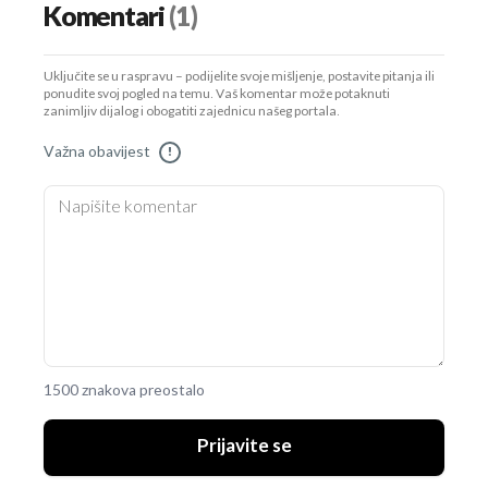
Komentari
(1)
Uključite se u raspravu – podijelite svoje mišljenje, postavite pitanja ili
ponudite svoj pogled na temu. Vaš komentar može potaknuti
zanimljiv dijalog i obogatiti zajednicu našeg portala.
Važna obavijest
!
1500 znakova preostalo
Prijavite se