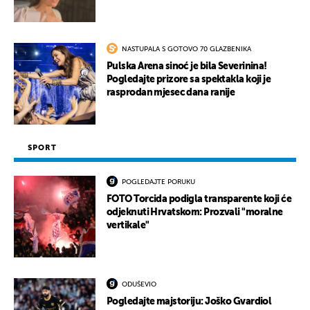
NASTUPALA S GOTOVO 70 GLAZBENIKA
Pulska Arena sinoć je bila Severinina!
Pogledajte prizore sa spektakla koji je
rasprodan mjesec dana ranije
SPORT
POGLEDAJTE PORUKU
FOTO Torcida podigla transparente koji će
odjeknuti Hrvatskom: Prozvali "moralne
vertikale"
ODUŠEVIO
Pogledajte majstoriju: Joško Gvardiol