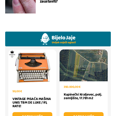
zaustaviti?
350.000,00 €
50,00 €
Kupinečki Kraljevec, polj.
zemljište, 17.781 m2
VINTAGE PISAĆA MAŠINA
UNIS TBM DE LUXE / R1,
RATE!