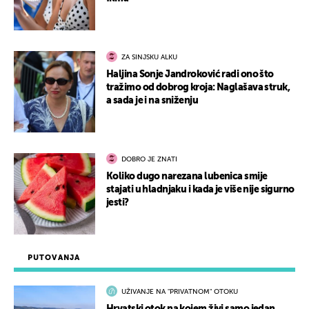
ZA SINJSKU ALKU
Haljina Sonje Jandroković radi ono što
tražimo od dobrog kroja: Naglašava struk,
a sada je i na sniženju
DOBRO JE ZNATI
Koliko dugo narezana lubenica smije
stajati u hladnjaku i kada je više nije sigurno
jesti?
PUTOVANJA
UŽIVANJE NA "PRIVATNOM" OTOKU