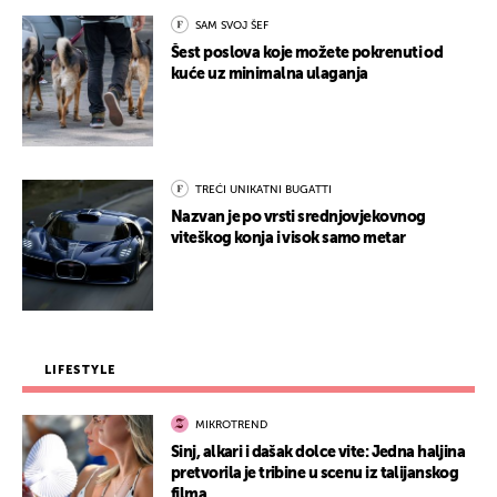
SAM SVOJ ŠEF
Šest poslova koje možete pokrenuti od
kuće uz minimalna ulaganja
TREĆI UNIKATNI BUGATTI
Nazvan je po vrsti srednjovjekovnog
viteškog konja i visok samo metar
LIFESTYLE
MIKROTREND
Sinj, alkari i dašak dolce vite: Jedna haljina
pretvorila je tribine u scenu iz talijanskog
filma