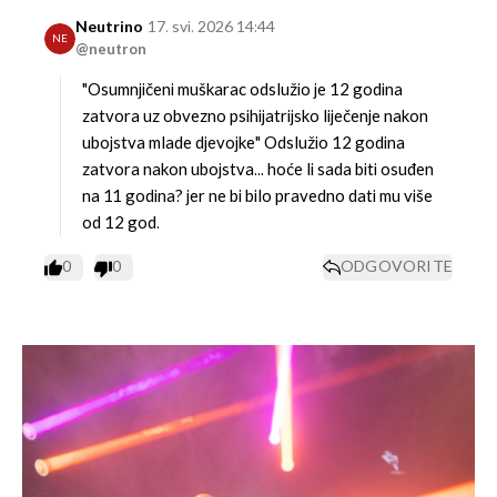
Neutrino
17. svi. 2026 14:44
NE
@neutron
"Osumnjičeni muškarac odslužio je 12 godina
zatvora uz obvezno psihijatrijsko liječenje nakon
ubojstva mlade djevojke"
Odslužio 12 godina
zatvora nakon ubojstva... hoće li sada biti osuđen
na 11 godina? jer ne bi bilo pravedno dati mu više
od 12 god.
0
0
ODGOVORITE