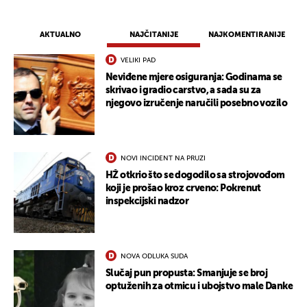
AKTUALNO
NAJČITANIJE
NAJKOMENTIRANIJE
VELIKI PAD
Neviđene mjere osiguranja: Godinama se
skrivao i gradio carstvo, a sada su za
njegovo izručenje naručili posebno vozilo
NOVI INCIDENT NA PRUZI
HŽ otkrio što se dogodilo sa strojovođom
koji je prošao kroz crveno: Pokrenut
inspekcijski nadzor
NOVA ODLUKA SUDA
Slučaj pun propusta: Smanjuje se broj
optuženih za otmicu i ubojstvo male Danke