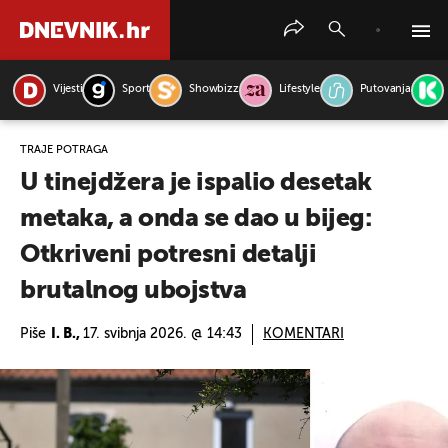
Vijesti
Sport
Showbizz
Lifestyle
Putovanja
PRETRAŽITE VIJESTI
TRAJE POTRAGA
U tinejdžera je ispalio desetak
metaka, a onda se dao u bijeg:
Otkriveni potresni detalji
brutalnog ubojstva
Piše
I. B.,
17. svibnja 2026. @ 14:43
KOMENTARI