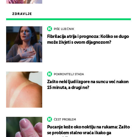
ZDRAVLJE
PIŠE LIJEČNIK
Fibrilacija atrija i prognoza: Koliko se dugo
može živjeti s ovom dijagnozom?
POKROVITELJ STADA
Zašto neki ljudi izgore na suncu već nakon
15 minuta, a drugi ne?
ČEST PROBLEM
Pucanje kože oko noktiju na rukama: Zašto
se problem stalno vraća i kako ga