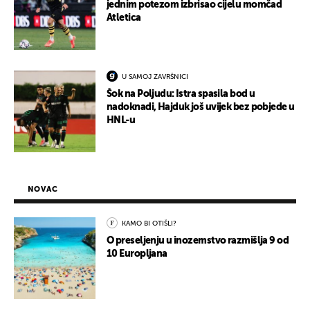
jednim potezom izbrisao cijelu momčad
Atletica
U SAMOJ ZAVRŠNICI
Šok na Poljudu: Istra spasila bod u
nadoknadi, Hajduk još uvijek bez pobjede u
HNL-u
NOVAC
KAMO BI OTIŠLI?
O preseljenju u inozemstvo razmišlja 9 od
10 Europljana