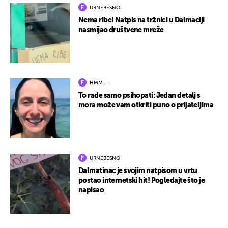
URNEBESNO
Nema ribe! Natpis na tržnici u Dalmaciji
nasmijao društvene mreže
HMM…
To rade samo psihopati: Jedan detalj s
mora može vam otkriti puno o prijateljima
URNEBESNO
Dalmatinac je svojim natpisom u vrtu
postao internetski hit! Pogledajte što je
napisao