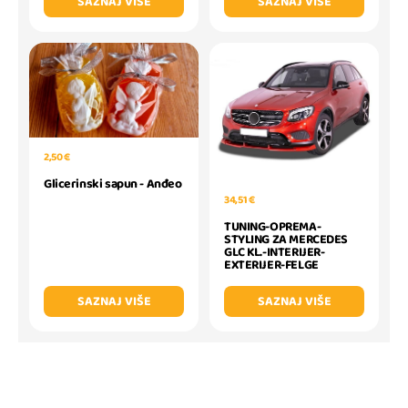
SAZNAJ VIŠE
SAZNAJ VIŠE
2,50 €
Glicerinski sapun - Anđeo
34,51 €
TUNING-OPREMA-
STYLING ZA MERCEDES
GLC KL.-INTERIJER-
EXTERIJER-FELGE
SAZNAJ VIŠE
SAZNAJ VIŠE