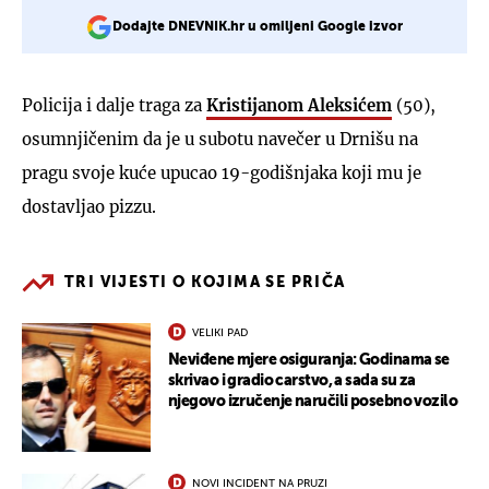
Dodajte DNEVNIK.hr u omiljeni Google izvor
Policija i dalje traga za
Kristijanom Aleksićem
(50),
osumnjičenim da je u subotu navečer u Drnišu na
pragu svoje kuće upucao 19-godišnjaka koji mu je
dostavljao pizzu.
TRI VIJESTI O KOJIMA SE PRIČA
VELIKI PAD
Neviđene mjere osiguranja: Godinama se
skrivao i gradio carstvo, a sada su za
njegovo izručenje naručili posebno vozilo
NOVI INCIDENT NA PRUZI