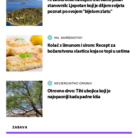
Hrvatski otok na kojem živi samo jedan
stanovnik: Ljepotan koji je diljem svijeta
poznat po svojem "bijelom zlatu"
MA, SAVRŠENSTVO!
Kolač s limunom i sirom: Recept za
božanstvenu slasticu koja se topi u ustima
NEVJEROJATNO OPASNO
Otrovno drvo: Tihi ubojica koji je
najopasniji kada padne kiša
ZABAVA