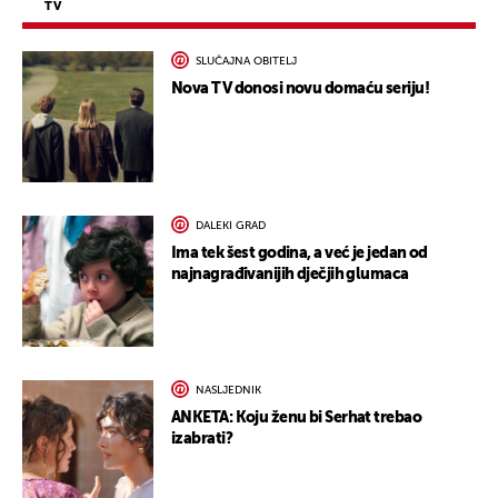
TV
SLUČAJNA OBITELJ
Nova TV donosi novu domaću seriju!
DALEKI GRAD
Ima tek šest godina, a već je jedan od
najnagrađivanijih dječjih glumaca
NASLJEDNIK
ANKETA: Koju ženu bi Serhat trebao
izabrati?