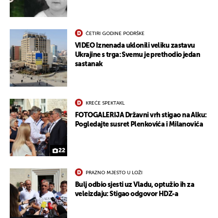
ČETIRI GODINE PODRŠKE
VIDEO Iznenada uklonili veliku zastavu
Ukrajine s trga: Svemu je prethodio jedan
sastanak
KREĆE SPEKTAKL
FOTOGALERIJA Državni vrh stigao na Alku:
UKLJUČITE NOTIFIKACIJE
Pogledajte susret Plenkovića i Milanovića
22
PRAZNO MJESTO U LOŽI
Bulj odbio sjesti uz Vladu, optužio ih za
veleizdaju: Stigao odgovor HDZ-a