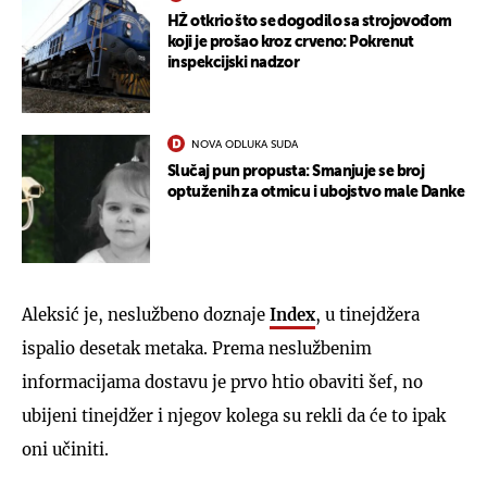
HŽ otkrio što se dogodilo sa strojovođom
koji je prošao kroz crveno: Pokrenut
inspekcijski nadzor
NOVA ODLUKA SUDA
Slučaj pun propusta: Smanjuje se broj
optuženih za otmicu i ubojstvo male Danke
Aleksić je, neslužbeno doznaje
Index
, u tinejdžera
ispalio desetak metaka. Prema neslužbenim
informacijama dostavu je prvo htio obaviti šef, no
ubijeni tinejdžer i njegov kolega su rekli da će to ipak
oni učiniti.