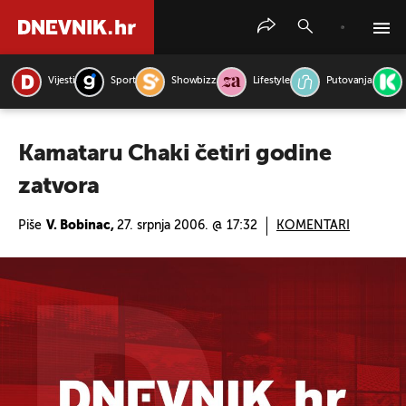
Vijesti
Sport
Showbizz
Lifestyle
Putovanja
PRETRAŽITE VIJESTI
Kamataru Chaki četiri godine
zatvora
Piše
V. Bobinac,
27. srpnja 2006. @ 17:32
KOMENTARI