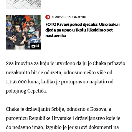
8 MRTVIH, 15 RANJENIH
FOTO Krvavi pohod dječaka: Ubio baku i
djeda pa upao u školu i likvidirao pet
nastavnika
14
Sva imovina za koju je utvrđeno da ju je Chaka pribavio
nezakonito bit će oduzeta, odnosno nešto više od
1.156.000 kuna, koliko je protupravno naplatio od
pokojnog Cepetića.
Chaka je državljanin Srbije, odnosno s Kosova, a
putovnicu Republike Hrvatske i državljanstvo koje je
do nedavno imao, izgubio je jer su svi dokumenti na