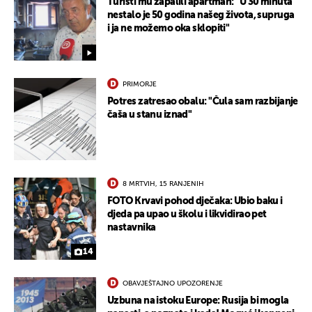
Turisti mu zapalili apartman: "U 30 minuta
nestalo je 50 godina našeg života, supruga
i ja ne možemo oka sklopiti"
PRIMORJE
Potres zatresao obalu: "Čula sam razbijanje
čaša u stanu iznad"
8 MRTVIH, 15 RANJENIH
FOTO Krvavi pohod dječaka: Ubio baku i
djeda pa upao u školu i likvidirao pet
nastavnika
14
OBAVJEŠTAJNO UPOZORENJE
UKLJUČITE NOTIFIKACIJE
Uzbuna na istoku Europe: Rusija bi mogla