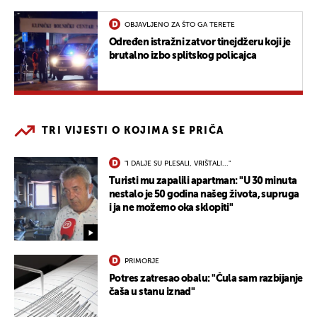
OBJAVLJENO ZA ŠTO GA TERETE
Određen istražni zatvor tinejdžeru koji je
brutalno izbo splitskog policajca
TRI VIJESTI O KOJIMA SE PRIČA
"I DALJE SU PLESALI, VRIŠTALI..."
Turisti mu zapalili apartman: "U 30 minuta
nestalo je 50 godina našeg života, supruga
i ja ne možemo oka sklopiti"
PRIMORJE
Potres zatresao obalu: "Čula sam razbijanje
čaša u stanu iznad"