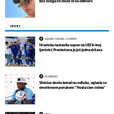
bez ovoga ne može ni na odmoru
SPORT
SJAJAN TJEDAN U EUROPI
Hrvatska nastavila uspon na UEFA-inoj
ljestvici: Preskočena je još jedna država
SLUŽBENO
Vinicius donio konačnu odluku, oglasio se
emotivnom porukom: "Hvala vam svima"