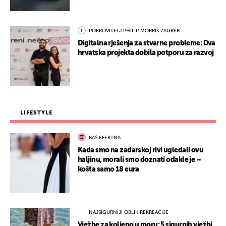
POKROVITELJ PHILIP MORRIS ZAGREB
Digitalna rješenja za stvarne probleme: Dva
hrvatska projekta dobila potporu za razvoj
LIFESTYLE
BAŠ EFEKTNA
Kada smo na zadarskoj rivi ugledali ovu
haljinu, morali smo doznati odakle je –
košta samo 18 eura
NAJSIGURNIJI OBLIK REKREACIJE
Vježbe za koljeno u moru: 5 sigurnih vježbi