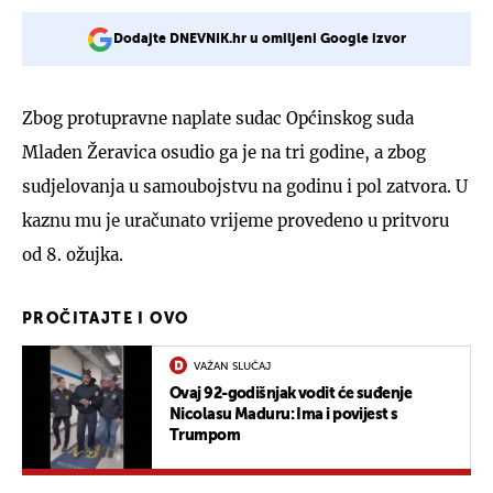
Dodajte DNEVNIK.hr u omiljeni Google izvor
Zbog protupravne naplate sudac Općinskog suda
Mladen Žeravica osudio ga je na tri godine, a zbog
sudjelovanja u samoubojstvu na godinu i pol zatvora. U
kaznu mu je uračunato vrijeme provedeno u pritvoru
od 8. ožujka.
PROČITAJTE I OVO
VAŽAN SLUČAJ
Ovaj 92-godišnjak vodit će suđenje
Nicolasu Maduru: Ima i povijest s
Trumpom