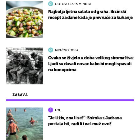
GOTOVO ZA 15 MINUTA
Najbolja ljetna salata od graha: Brzinski
recept za dane kada je prevruće za kuhanje
MRAČNO DOBA
Ovako se živjelo u doba velikog siromaštva:
Ljudi su davali novac kako bi mogli spavati
na konopcima
ZABAVA
LOL
"Je li živ, zna li se?": Snimka s Jadrana
postala hit, radi li i vaš muž ovo?