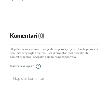
Komentari
(0)
Uključite se u raspravu – podijelite svoje mišljenje, postavite pitanja ili
ponudite svoj pogled na temu. Vaš komentar može potaknuti
zanimljiv dijalog i obogatiti zajednicu našeg portala.
Važna obavijest
!