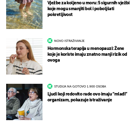
Vježbe za koljeno u moru: 5 sigurnih vježbi
koje mogu smanjiti bol i poboljšati
pokretljivost
NOVO ISTRAŽIVANJE
Hormonska terapija u menopauzi: Žene
koje je koriste imaju znatno manji rizik od
ovoga
STUDIJA NA GOTOVO 1.900 OSOBA
Ljudi koji redovito rade ovo imaju “mlađi”
organizam, pokazuje istraživanje