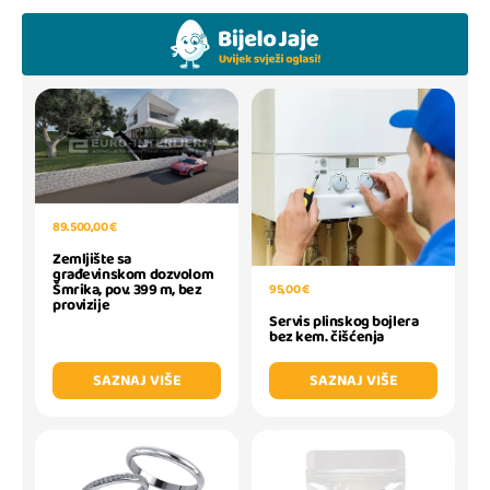
89.500,00 €
Zemljište sa
građevinskom dozvolom
Šmrika, pov. 399 m, bez
95,00 €
provizije
Servis plinskog bojlera
bez kem. čišćenja
SAZNAJ VIŠE
SAZNAJ VIŠE