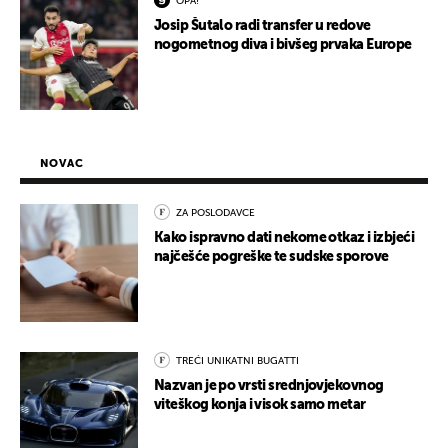
OPA!
Josip Šutalo radi transfer u redove
nogometnog diva i bivšeg prvaka Europe
NOVAC
ZA POSLODAVCE
Kako ispravno dati nekome otkaz i izbjeći
najčešće pogreške te sudske sporove
TREĆI UNIKATNI BUGATTI
Nazvan je po vrsti srednjovjekovnog
viteškog konja i visok samo metar