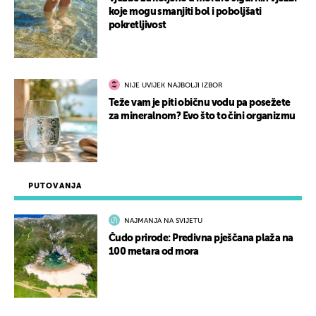
koje mogu smanjiti bol i poboljšati
pokretljivost
NIJE UVIJEK NAJBOLJI IZBOR
Teže vam je piti običnu vodu pa posežete
za mineralnom? Evo što to čini organizmu
PUTOVANJA
NAJMANJA NA SVIJETU
Čudo prirode: Predivna pješčana plaža na
100 metara od mora