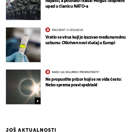
napasti, a poznato i kada! Moguć i kopneni
upad u članicu NATO-a
PACIJENT U IZOLACIJI
Vratio se virus koji je izazvao međunarodnu
uzbunu: Otkriven novi slučaj u Europi
KAKO GA SIGURNO PROMATRATI?
Ne propustite prizor koji se ne viđa često:
Nebo sprema pravi spektakl
JOŠ AKTUALNOSTI