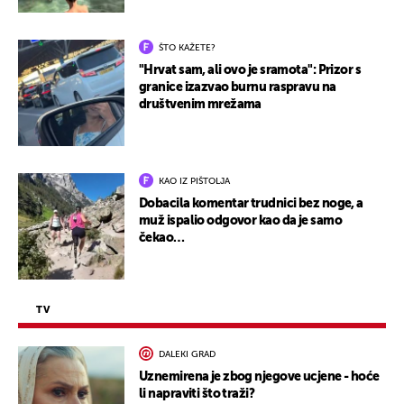
ŠTO KAŽETE?
"Hrvat sam, ali ovo je sramota": Prizor s
granice izazvao burnu raspravu na
društvenim mrežama
KAO IZ PIŠTOLJA
Dobacila komentar trudnici bez noge, a
muž ispalio odgovor kao da je samo
čekao…
TV
DALEKI GRAD
Uznemirena je zbog njegove ucjene - hoće
li napraviti što traži?