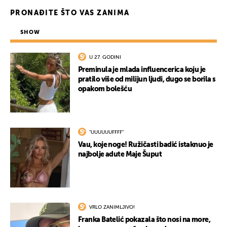
PRONAĐITE ŠTO VAS ZANIMA
SHOW
U 27. GODINI
Preminula je mlada influencerica koju je
pratilo više od milijun ljudi, dugo se borila s
opakom bolešću
"UUUUUUFFFF"
Vau, koje noge! Ružičasti badić istaknuo je
najbolje adute Maje Šuput
VRLO ZANIMLJIVO!
Franka Batelić pokazala što nosi na more,