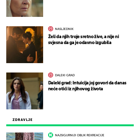
NASLJEDNIK
Želi da njih troje sretno žive, a nije ni
svjesna da ga je odavno izgubila
DALEKI GRAD
Daleki grad: Intuicija joj govori da danas
neće otići iz njihovog života
ZDRAVLJE
NAJSIGURNIJI OBLIK REKREACIJE