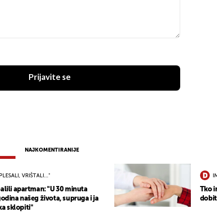
Prijavite se
NAJKOMENTIRANIJE
PLESALI, VRIŠTALI..."
I
alili apartman: "U 30 minuta
Tko i
godina našeg života, supruga i ja
dobit
 sklopiti"