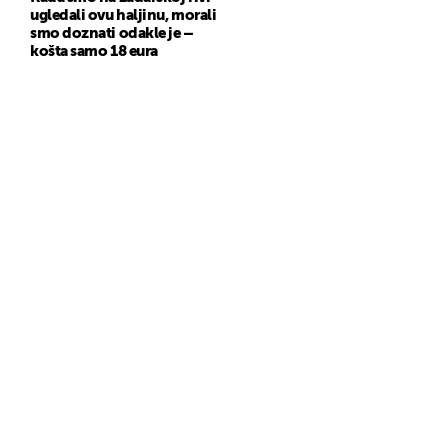
ugledali ovu haljinu, morali
smo doznati odakle je –
košta samo 18 eura