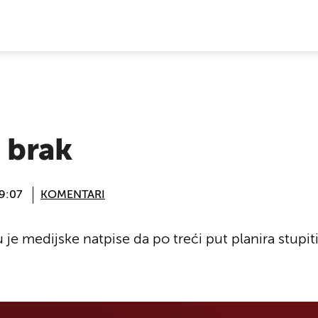
E VIJESTI
u brak
09:07
KOMENTARI
 medijske natpise da po treći put planira stupiti 