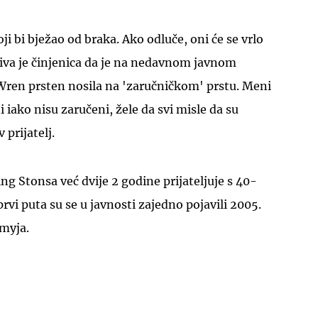
oji bi bježao od braka. Ako odluče, oni će se vrlo
jiva je činjenica da je na nedavnom javnom
Wren prsten nosila na 'zaručničkom' prstu. Meni
i iako nisu zaručeni, žele da svi misle da su
UKLJUČITE NOTIFIKACIJE
 prijatelj.
ng Stonsa već dvije 2 godine prijateljuje s 40-
rvi puta su se u javnosti zajedno pojavili 2005.
mmyja.