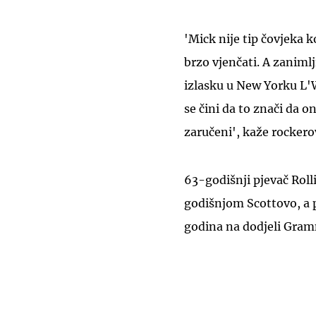
'Mick nije tip čovjeka k
brzo vjenčati. A zaniml
izlasku u New Yorku L'
se čini da to znači da on
zaručeni', kaže rockerov
63-godišnji pjevač Rolli
godišnjom Scottovo, a p
godina na dodjeli Gra