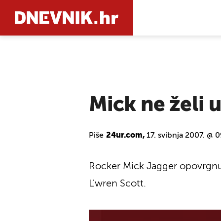
PRETRAŽIT
Mick ne želi 
Piše
24ur.com,
17. svibnja 2007. @ 
Rocker Mick Jagger opovrgnu je
L'wren Scott.