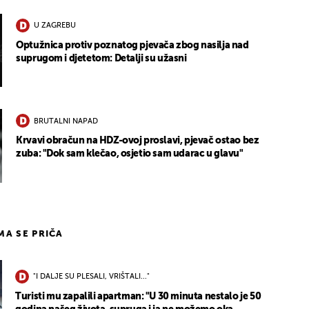
U ZAGREBU
Optužnica protiv poznatog pjevača zbog nasilja nad
suprugom i djetetom: Detalji su užasni
BRUTALNI NAPAD
Krvavi obračun na HDZ-ovoj proslavi, pjevač ostao bez
zuba: "Dok sam klečao, osjetio sam udarac u glavu"
IMA SE PRIČA
"I DALJE SU PLESALI, VRIŠTALI..."
Turisti mu zapalili apartman: "U 30 minuta nestalo je 50