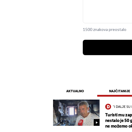
1500 znakova preostalo
AKTUALNO
NAJČITANIJE
"I DALJE SU 
Turisti mu zap
nestalo je 50 
ne možemo oka