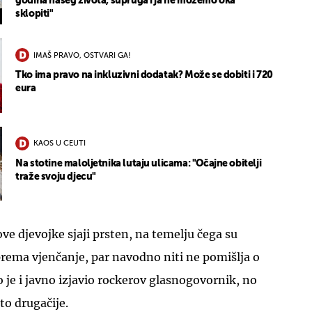
godina našeg života, supruga i ja ne možemo oka
sklopiti"
IMAŠ PRAVO, OSTVARI GA!
Tko ima pravo na inkluzivni dodatak? Može se dobiti i 720
eura
KAOS U CEUTI
Na stotine maloljetnika lutaju ulicama: "Očajne obitelji
traže svoju djecu"
ve djevojke sjaji prsten, na temelju čega su
sprema vjenčanje, par navodno niti ne pomišlja o
o je i javno izjavio rockerov glasnogovornik, no
što drugačije.