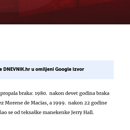
e DNEVNIK.hr u omiljeni Google izvor
a propala braka: 1980. nakon devet godina braka
rez Morene de Macias, a 1999. nakon 22 godine
išao se od teksaške manekenke Jerry Hall.