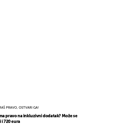
MAŠ PRAVO, OSTVARI GA!
ma pravo na inkluzivni dodatak? Može se
i i 720 eura