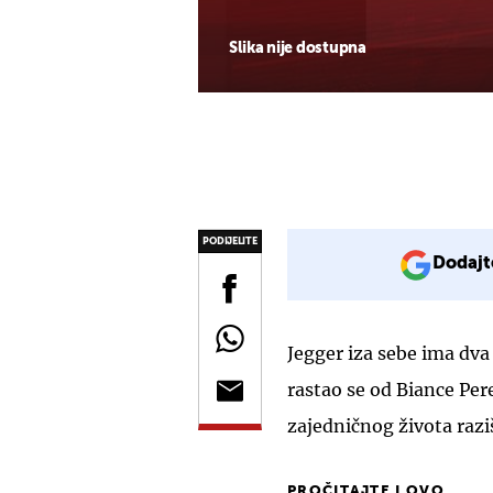
Slika nije dostupna
PODIJELITE
Dodajt
Jegger iza sebe ima dv
rastao se od Biance Pe
zajedničnog života raz
PROČITAJTE I OVO