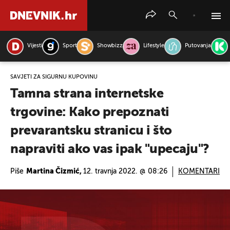
Vijesti
Sport
Showbizz
Lifestyle
Putovanja
PRETRAŽITE VIJESTI
SAVJETI ZA SIGURNU KUPOVINU
Tamna strana internetske
trgovine: Kako prepoznati
prevarantsku stranicu i što
napraviti ako vas ipak "upecaju"?
Piše
Martina Čizmić,
12. travnja 2022. @ 08:26
KOMENTARI