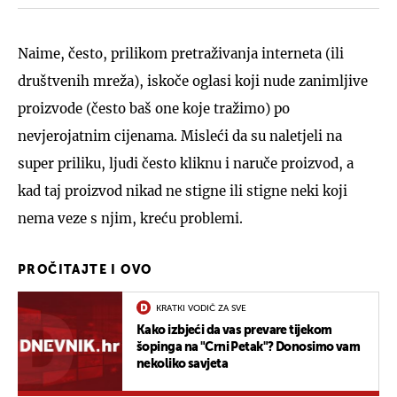
Naime, često, prilikom pretraživanja interneta (ili
društvenih mreža), iskoče oglasi koji nude zanimljive
proizvode (često baš one koje tražimo) po
nevjerojatnim cijenama. Misleći da su naletjeli na
super priliku, ljudi često kliknu i naruče proizvod, a
kad taj proizvod nikad ne stigne ili stigne neki koji
nema veze s njim, kreću problemi.
PROČITAJTE I OVO
KRATKI VODIČ ZA SVE
Kako izbjeći da vas prevare tijekom
šopinga na "Crni Petak"? Donosimo vam
nekoliko savjeta