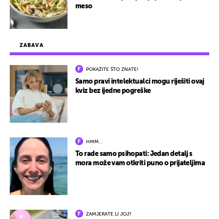
meso
ZABAVA
POKAŽITE ŠTO ZNATE!
Samo pravi intelektualci mogu riješiti ovaj
kviz bez ijedne pogreške
HMM…
To rade samo psihopati: Jedan detalj s
mora može vam otkriti puno o prijateljima
ZAMJERATE LI JOJ?