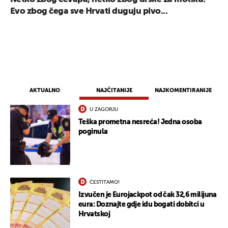
Evo zbog čega sve Hrvati duguju pivo...
AKTUALNO
NAJČITANIJE
NAJKOMENTIRANIJE
U ZAGORJU
Teška prometna nesreća! Jedna osoba
poginula
ČESTITAMO!
Izvučen je Eurojackpot od čak 32,6 milijuna
eura: Doznajte gdje idu bogati dobitci u
Hrvatskoj