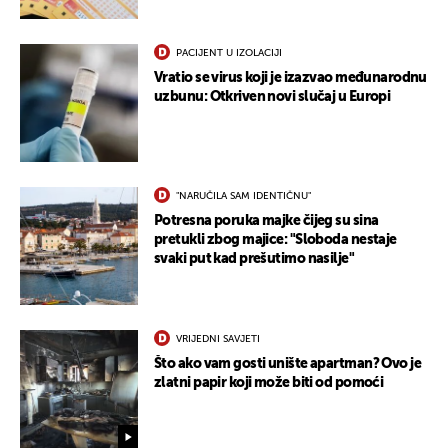
PACIJENT U IZOLACIJI
Vratio se virus koji je izazvao međunarodnu
uzbunu: Otkriven novi slučaj u Europi
"NARUČILA SAM IDENTIČNU"
Potresna poruka majke čijeg su sina
pretukli zbog majice: "Sloboda nestaje
svaki put kad prešutimo nasilje"
VRIJEDNI SAVJETI
Što ako vam gosti unište apartman? Ovo je
zlatni papir koji može biti od pomoći