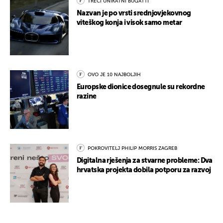
TREĆI UNIKATNI BUGATTI
Nazvan je po vrsti srednjovjekovnog
viteškog konja i visok samo metar
OVO JE 10 NAJBOLJIH
Europske dionice dosegnule su rekordne
razine
POKROVITELJ PHILIP MORRIS ZAGREB
Digitalna rješenja za stvarne probleme: Dva
hrvatska projekta dobila potporu za razvoj