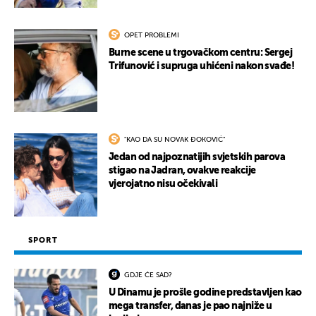
OPET PROBLEMI
Burne scene u trgovačkom centru: Sergej
Trifunović i supruga uhićeni nakon svađe!
"KAO DA SU NOVAK ĐOKOVIĆ"
Jedan od najpoznatijih svjetskih parova
stigao na Jadran, ovakve reakcije
vjerojatno nisu očekivali
SPORT
GDJE ĆE SAD?
U Dinamu je prošle godine predstavljen kao
mega transfer, danas je pao najniže u