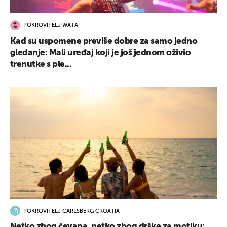
POKROVITELJ WATA
Kad su uspomene previše dobre za samo jedno
gledanje: Mali uređaj koji je još jednom oživio
trenutke s ple...
POKROVITELJ CARLSBERG CROATIA
Netko zbog ćevapa, netko zbog drške za motiku: