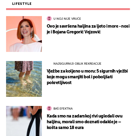
LIFESTYLE
U NOJ NIJE VRUĆE
Ovo je savršena haljina za ljeto i more - nosi
je i Bojana Gregorić Vejzović
NAJSIGURNIJI OBLIK REKREACIJE
Vježbe za koljeno u moru: 5 sigurnih vježbi
koje mogu smanjiti bol i poboljšati
pokretljivost
BAŠ EFEKTNA
Kada smo na zadarskoj rivi ugledali ovu
haljinu, morali smo doznati odakle je –
košta samo 18 eura