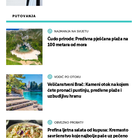
PUTOVANJA
NAJMANJA NA SVIJETU
Čudo prirode: Predivna pješčana plaža na
100 metara od mora
VODIČ PO OTOKU
Veličanstveni Brač: Kameni otok na kojem
ćete pronaći pustinju, predivne plaže i
uzbudljivu hranu
OBVEZNO PROBATI!
Prefina ljetna salata od kupusa: Kremasto
savršenstvo koje najbolje paše uz pečeno