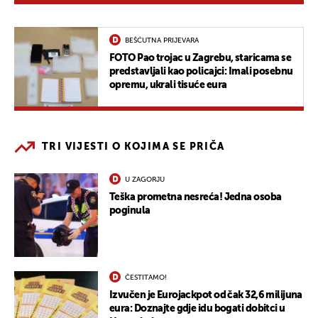
BEŠĆUTNA PRIJEVARA
FOTO Pao trojac u Zagrebu, staricama se
predstavljali kao policajci: Imali posebnu
opremu, ukrali tisuće eura
TRI VIJESTI O KOJIMA SE PRIČA
U ZAGORJU
Teška prometna nesreća! Jedna osoba
poginula
ČESTITAMO!
Izvučen je Eurojackpot od čak 32,6 milijuna
eura: Doznajte gdje idu bogati dobitci u