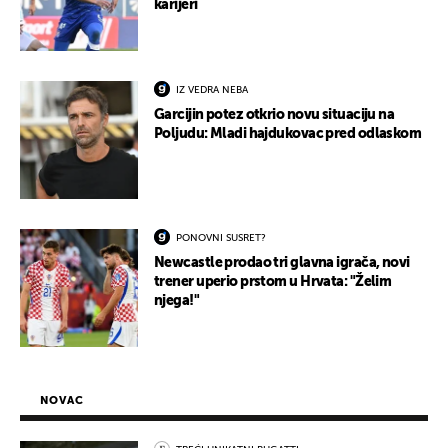
karijeri
IZ VEDRA NEBA
Garcijin potez otkrio novu situaciju na
Poljudu: Mladi hajdukovac pred odlaskom
PONOVNI SUSRET?
Newcastle prodao tri glavna igrača, novi
trener uperio prstom u Hrvata: "Želim
njega!"
NOVAC