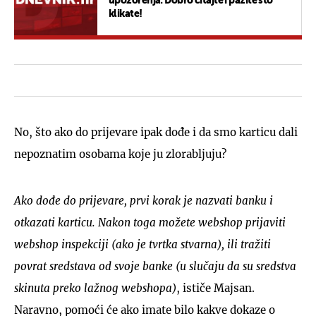
upozorenja: Dobro čitajte i pazite što
klikate!
No, što ako do prijevare ipak dođe i da smo karticu dali
nepoznatim osobama koje ju zlorabljuju?
Ako dođe do prijevare, prvi korak je nazvati banku i
otkazati karticu. Nakon toga možete webshop prijaviti
webshop inspekciji (ako je tvrtka stvarna), ili tražiti
povrat sredstava od svoje banke (u slučaju da su sredstva
skinuta preko lažnog webshopa)
, ističe Majsan.
Naravno, pomoći će ako imate bilo kakve dokaze o