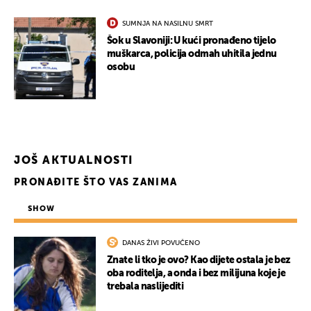
SUMNJA NA NASILNU SMRT
Šok u Slavoniji: U kući pronađeno tijelo
muškarca, policija odmah uhitila jednu
osobu
JOŠ AKTUALNOSTI
PRONAĐITE ŠTO VAS ZANIMA
SHOW
DANAS ŽIVI POVUČENO
Znate li tko je ovo? Kao dijete ostala je bez
oba roditelja, a onda i bez milijuna koje je
trebala naslijediti