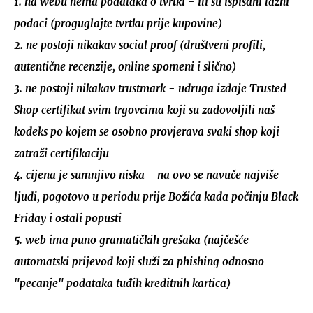
1. na webu nema podataka o tvrtki - ili su ispisani lažni
podaci (proguglajte tvrtku prije kupovine)
2. ne postoji nikakav social proof (društveni profili,
autentične recenzije, online spomeni i slično)
3. ne postoji nikakav trustmark - udruga izdaje Trusted
Shop certifikat svim trgovcima koji su zadovoljili naš
kodeks po kojem se osobno provjerava svaki shop koji
zatraži certifikaciju
4. cijena je sumnjivo niska - na ovo se navuče najviše
ljudi, pogotovo u periodu prije Božića kada počinju Black
Friday i ostali popusti
5. web ima puno gramatičkih grešaka (najčešće
automatski prijevod koji služi za phishing odnosno
"pecanje" podataka tuđih kreditnih kartica)