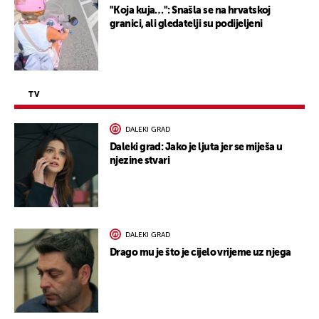
"Koja kuja…": Snašla se na hrvatskoj
granici, ali gledatelji su podijeljeni
TV
DALEKI GRAD
Daleki grad: Jako je ljuta jer se miješa u
njezine stvari
DALEKI GRAD
Drago mu je što je cijelo vrijeme uz njega