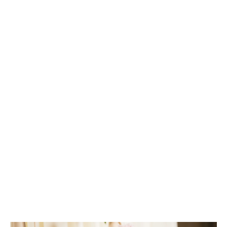
ponudite svoj pogled na temu. Vaš komentar može potaknuti zanimljiv dijalog
i obogatiti zajednicu našeg portala.
Važna obavijest
!
UKLJUČITE NOTIFIKACIJE
1500 znakova preostalo
Prijavite se