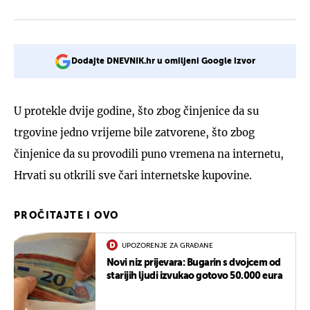
Dodajte DNEVNIK.hr u omiljeni Google izvor
U protekle dvije godine, što zbog činjenice da su
trgovine jedno vrijeme bile zatvorene, što zbog
činjenice da su provodili puno vremena na internetu,
Hrvati su otkrili sve čari internetske kupovine.
PROČITAJTE I OVO
UPOZORENJE ZA GRAĐANE
Novi niz prijevara: Bugarin s dvojcem od
starijih ljudi izvukao gotovo 50.000 eura