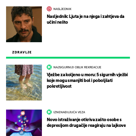
NASLJEDNIK
Nasljednik: Ljuta je na njega i zahtjeva da
učini nešto
ZDRAVLJE
NAJSIGURNIJI OBLIK REKREACIJE
Vježbe za koljeno u moru: 5 sigurnih vježbi
koje mogu smanjiti bol i poboljšati
pokretljivost
IZNENAĐUJUĆA VEZA
Novo istraživanje otkriva zašto osobe s
depresijom drugačije reagiraju na lajkove