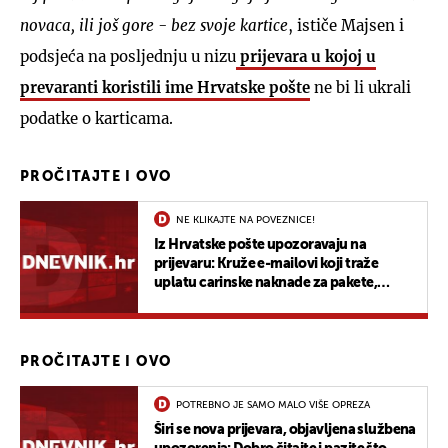
novaca, ili još gore - bez svoje kartice
, ističe Majsen i
podsjeća na posljednju u nizu
prijevara u kojoj u
prevaranti koristili ime Hrvatske pošte
ne bi li ukrali
podatke o karticama.
PROČITAJTE I OVO
NE KLIKAJTE NA POVEZNICE!
Iz Hrvatske pošte upozoravaju na
prijevaru: Kruže e-mailovi koji traže
uplatu carinske naknade za pakete,
pogledajte kako prepoznati da su lažni
PROČITAJTE I OVO
POTREBNO JE SAMO MALO VIŠE OPREZA
Širi se nova prijevara, objavljena službena