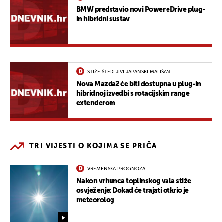
BMW predstavio novi Power eDrive plug-
in hibridni sustav
STIŽE ŠTEDLJIVI JAPANSKI MALIŠAN
Nova Mazda2 će biti dostupna u plug-in
hibridnoj izvedbi s rotacijskim range
extenderom
TRI VIJESTI O KOJIMA SE PRIČA
VREMENSKA PROGNOZA
Nakon vrhunca toplinskog vala stiže
osvježenje: Dokad će trajati otkrio je
meteorolog