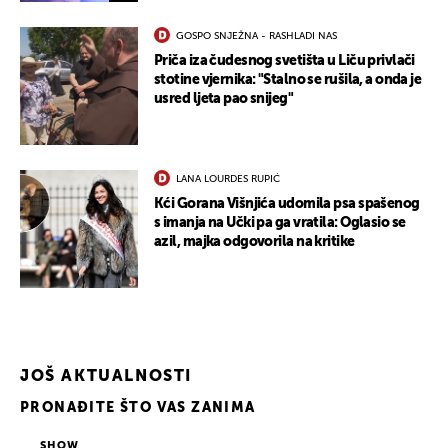
GOSPO SNJEŽNA - RASHLADI NAS
Priča iza čudesnog svetišta u Liču privlači
stotine vjernika: "Stalno se rušila, a onda je
usred ljeta pao snijeg"
LANA LOURDES RUPIĆ
Kći Gorana Višnjića udomila psa spašenog
s imanja na Učki pa ga vratila: Oglasio se
azil, majka odgovorila na kritike
JOŠ AKTUALNOSTI
PRONAĐITE ŠTO VAS ZANIMA
SHOW