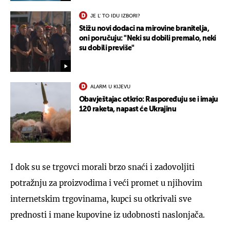
JE L' TO IDU IZBORI?
Stižu novi dodaci na mirovine branitelja,
oni poručuju: "Neki su dobili premalo, neki
su dobili previše"
ALARM U KIJEVU
Obavještajac otkrio: Raspoređuju se i imaju
120 raketa, napast će Ukrajinu
I dok su se trgovci morali brzo snaći i zadovoljiti
potražnju za proizvodima i veći promet u njihovim
internetskim trgovinama, kupci su otkrivali sve
prednosti i mane kupovine iz udobnosti naslonjača.