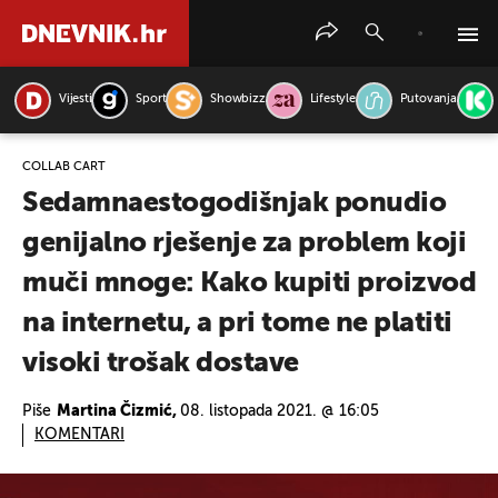
Vijesti
Sport
Showbizz
Lifestyle
Putovanja
PRETRAŽITE VIJESTI
COLLAB CART
Sedamnaestogodišnjak ponudio
genijalno rješenje za problem koji
muči mnoge: Kako kupiti proizvod
na internetu, a pri tome ne platiti
visoki trošak dostave
Piše
Martina Čizmić,
08. listopada 2021. @ 16:05
KOMENTARI