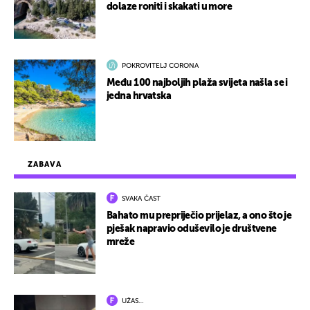
dolaze roniti i skakati u more
POKROVITELJ CORONA
Među 100 najboljih plaža svijeta našla se i
jedna hrvatska
ZABAVA
SVAKA ČAST
Bahato mu prepriječio prijelaz, a ono što je
pješak napravio oduševilo je društvene
mreže
UŽAS…