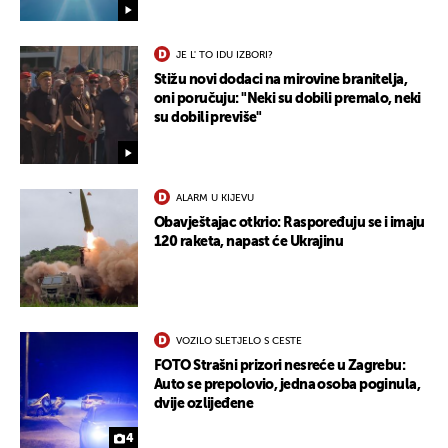
UKLJUČITE NOTIFIKACIJE
JE L' TO IDU IZBORI?
Stižu novi dodaci na mirovine branitelja,
oni poručuju: "Neki su dobili premalo, neki
su dobili previše"
ALARM U KIJEVU
Obavještajac otkrio: Raspoređuju se i imaju
120 raketa, napast će Ukrajinu
VOZILO SLETJELO S CESTE
FOTO Strašni prizori nesreće u Zagrebu:
Auto se prepolovio, jedna osoba poginula,
dvije ozlijeđene
4