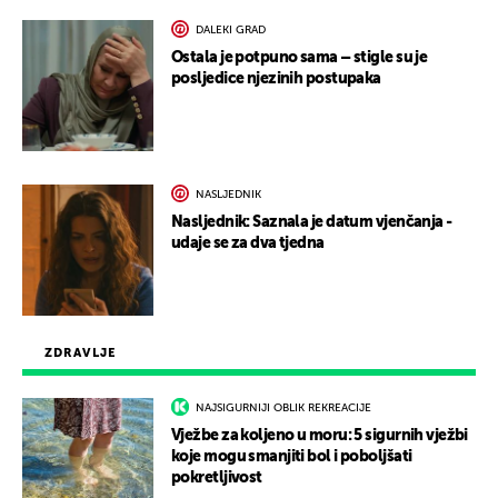
DALEKI GRAD
Ostala je potpuno sama – stigle su je
posljedice njezinih postupaka
NASLJEDNIK
Nasljednik: Saznala je datum vjenčanja -
udaje se za dva tjedna
ZDRAVLJE
NAJSIGURNIJI OBLIK REKREACIJE
Vježbe za koljeno u moru: 5 sigurnih vježbi
koje mogu smanjiti bol i poboljšati
pokretljivost