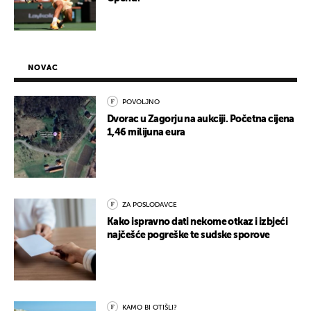
NOVAC
POVOLJNO
Dvorac u Zagorju na aukciji. Početna cijena
1,46 milijuna eura
ZA POSLODAVCE
Kako ispravno dati nekome otkaz i izbjeći
najčešće pogreške te sudske sporove
KAMO BI OTIŠLI?