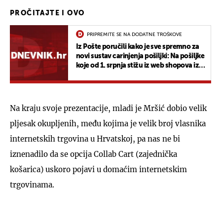
PROČITAJTE I OVO
PRIPREMITE SE NA DODATNE TROŠKOVE
Iz Pošte poručili kako je sve spremno za
novi sustav carinjenja pošiljki: Na pošiljke
koje od 1. srpnja stižu iz web shopova iz
trećih zemalja plaća se PDV
Na kraju svoje prezentacije, mladi je Mršić dobio velik
pljesak okupljenih, među kojima je velik broj vlasnika
internetskih trgovina u Hrvatskoj, pa nas ne bi
iznenadilo da se opcija Collab Cart (zajednička
košarica) uskoro pojavi u domaćim internetskim
trgovinama.