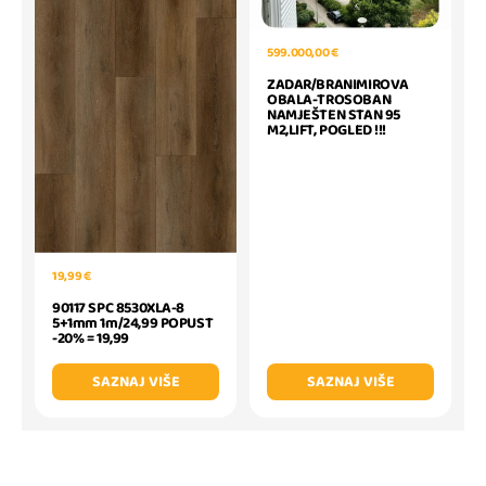
599.000,00 €
ZADAR/BRANIMIROVA
OBALA-TROSOBAN
NAMJEŠTEN STAN 95
M2,LIFT, POGLED !!!
19,99 €
90117 SPC 8530XLA-8
5+1mm 1m/24,99 POPUST
-20% = 19,99
SAZNAJ VIŠE
SAZNAJ VIŠE