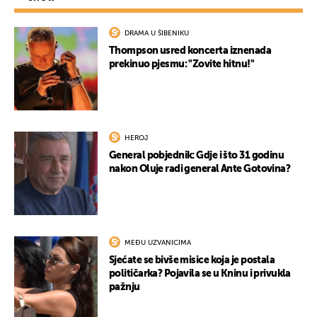
DRAMA U ŠIBENIKU
Thompson usred koncerta iznenada
prekinuo pjesmu: "Zovite hitnu!"
HEROJ
General pobjednik: Gdje i što 31 godinu
nakon Oluje radi general Ante Gotovina?
MEĐU UZVANICIMA
Sjećate se bivše misice koja je postala
političarka? Pojavila se u Kninu i privukla
pažnju