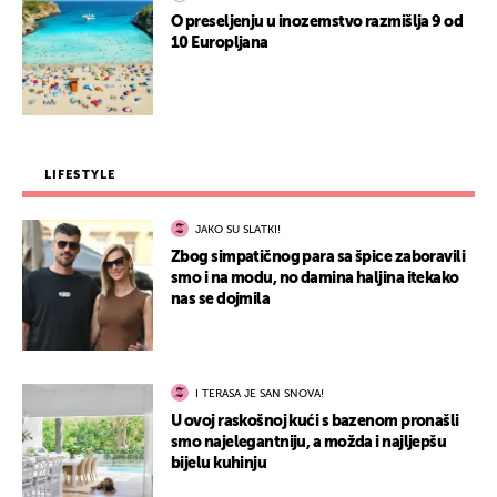
O preseljenju u inozemstvo razmišlja 9 od
10 Europljana
LIFESTYLE
JAKO SU SLATKI!
Zbog simpatičnog para sa špice zaboravili
smo i na modu, no damina haljina itekako
nas se dojmila
I TERASA JE SAN SNOVA!
U ovoj raskošnoj kući s bazenom pronašli
smo najelegantniju, a možda i najljepšu
bijelu kuhinju