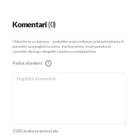
Komentari
(0)
Uključite se u raspravu – podijelite svoje mišljenje, postavite pitanja ili
ponudite svoj pogled na temu. Vaš komentar može potaknuti
zanimljiv dijalog i obogatiti zajednicu našeg portala.
Važna obavijest
!
1500 znakova preostalo