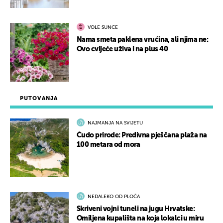
VOLE SUNCE
Nama smeta paklena vrućina, ali njima ne:
Ovo cvijeće uživa i na plus 40
PUTOVANJA
NAJMANJA NA SVIJETU
Čudo prirode: Predivna pješčana plaža na
100 metara od mora
NEDALEKO OD PLOČA
Skriveni vojni tuneli na jugu Hrvatske:
Omiljena kupališta na koja lokalci u miru