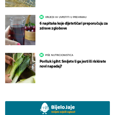
VRIJEDI IH UVRSTITI U PREHRANU
6 napitaka koje dijetetičari preporučuju za
zdrave zglobove
PIŠE NUTRICIONISTICA
Poriluk i giht: Smijete li ga jesti ili riskirate
novi napadaj?