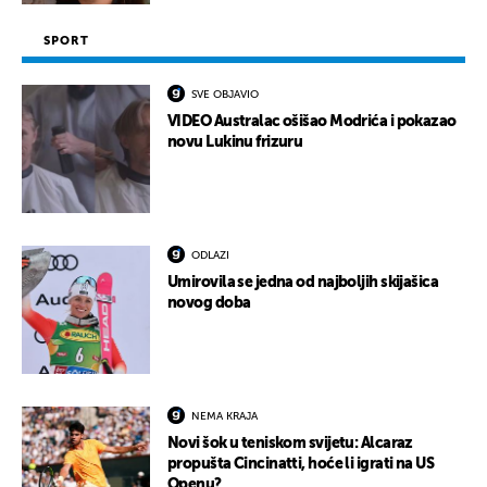
SPORT
SVE OBJAVIO
VIDEO Australac ošišao Modrića i pokazao
novu Lukinu frizuru
ODLAZI
Umirovila se jedna od najboljih skijašica
novog doba
NEMA KRAJA
Novi šok u teniskom svijetu: Alcaraz
propušta Cincinatti, hoće li igrati na US
Openu?