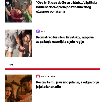
"Ove tri štrace došle su u klub…": Splitska
influencerica oplela po ženama zbog
užasnog ponašanja
LOL
Promatrao turiste u Hrvatskoj, njegova
zapažanja nasmijala cijelu regiju
TV
NASLJEDNIK
Postavila mu je važno pitanje, a odgovor ju
je jako iznenadio