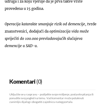
udruga i za koju vjeruje da je prva takve vrste
provedena u 15 godina.
Operacija katarakte smanjuje rizik od demencije
, tvrde
znanstvenici, dodajući da
optimizacija vida može
spriječiti do 100.000 prevladavajućih slučajeva
demencije u SAD-u
.
Komentari
(0)
Uključite se u raspravu – podijelite svoje mišljenje, postavite pitanja ili
ponudite svoj pogled na temu. Vaš komentar može potaknuti
zanimljiv dijalog i obogatiti zajednicu našeg portala.