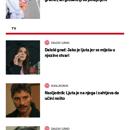
granici, ali gledatelji su podijeljeni
TV
DALEKI GRAD
Daleki grad: Jako je ljuta jer se miješa u
njezine stvari
NASLJEDNIK
Nasljednik: Ljuta je na njega i zahtjeva da
učini nešto
DALEKI GRAD