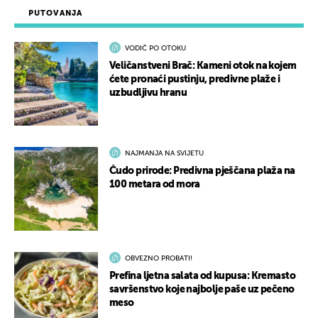
PUTOVANJA
VODIČ PO OTOKU
Veličanstveni Brač: Kameni otok na kojem
ćete pronaći pustinju, predivne plaže i
uzbudljivu hranu
NAJMANJA NA SVIJETU
Čudo prirode: Predivna pješčana plaža na
100 metara od mora
OBVEZNO PROBATI!
Prefina ljetna salata od kupusa: Kremasto
savršenstvo koje najbolje paše uz pečeno
meso