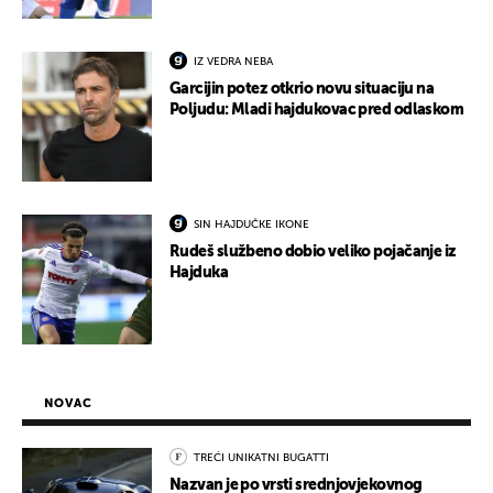
IZ VEDRA NEBA
Garcijin potez otkrio novu situaciju na
Poljudu: Mladi hajdukovac pred odlaskom
SIN HAJDUČKE IKONE
Rudeš službeno dobio veliko pojačanje iz
Hajduka
NOVAC
TREĆI UNIKATNI BUGATTI
Nazvan je po vrsti srednjovjekovnog