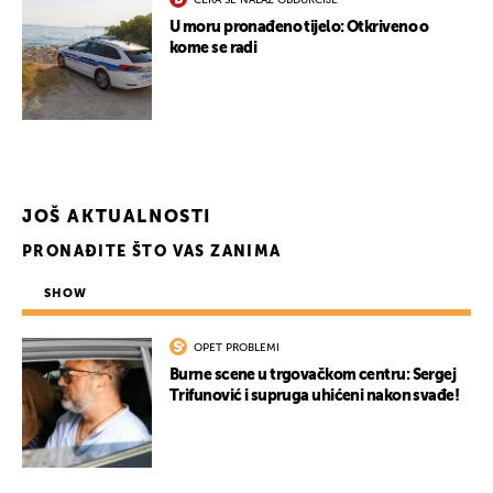
ČEKA SE NALAZ OBDUKCIJE
U moru pronađeno tijelo: Otkriveno o
kome se radi
JOŠ AKTUALNOSTI
PRONAĐITE ŠTO VAS ZANIMA
SHOW
OPET PROBLEMI
Burne scene u trgovačkom centru: Sergej
Trifunović i supruga uhićeni nakon svađe!