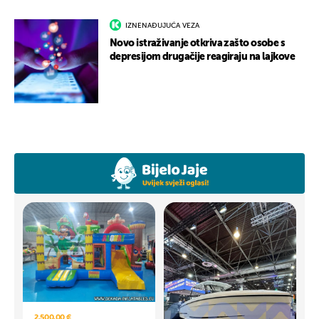
IZNENAĐUJUĆA VEZA
Novo istraživanje otkriva zašto osobe s
depresijom drugačije reagiraju na lajkove
2.500,00 €