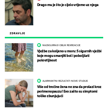
Drago mu je što je cijelo vrijeme uz njega
ZDRAVLJE
NAJSIGURNIJI OBLIK REKREACIJE
Vježbe za koljeno u moru: 5 sigurnih vježbi
koje mogu smanjiti bol i poboljšati
pokretljivost
ALARMANTNI REZULTATI NOVE STUDIJE
Više od trećine žena ne zna da prolazi kroz
perimenopauzu! Evo zašto su simptomi
toliko zbunjujući