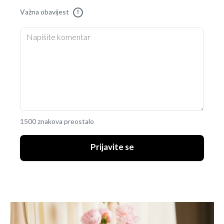
Važna obavijest
!
1500 znakova preostalo
Prijavite se