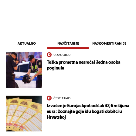
AKTUALNO
NAJČITANIJE
NAJKOMENTIRANIJE
U ZAGORJU
Teška prometna nesreća! Jedna osoba
poginula
ČESTITAMO!
Izvučen je Eurojackpot od čak 32,6 milijuna
eura: Doznajte gdje idu bogati dobitci u
Hrvatskoj