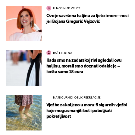
U NOJ NIJE VRUĆE
Ovo je savršena haljina za ljeto i more - nosi
je i Bojana Gregorić Vejzović
BAŠ EFEKTNA
Kada smo na zadarskoj rivi ugledali ovu
haljinu, morali smo doznati odakle je –
košta samo 18 eura
NAJSIGURNIJI OBLIK REKREACIJE
Vježbe za koljeno u moru: 5 sigurnih vježbi
koje mogu smanjiti bol i poboljšati
pokretljivost