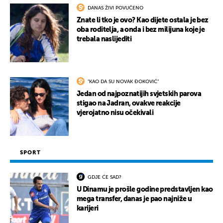
DANAS ŽIVI POVUČENO
Znate li tko je ovo? Kao dijete ostala je bez
UKLJUČITE NOTIFIKACIJE
oba roditelja, a onda i bez milijuna koje je
trebala naslijediti
"KAO DA SU NOVAK ĐOKOVIĆ"
Jedan od najpoznatijih svjetskih parova
stigao na Jadran, ovakve reakcije
vjerojatno nisu očekivali
SPORT
GDJE ĆE SAD?
U Dinamu je prošle godine predstavljen kao
mega transfer, danas je pao najniže u
karijeri