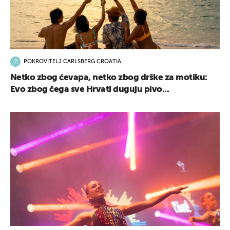
POKROVITELJ CARLSBERG CROATIA
Netko zbog ćevapa, netko zbog drške za motiku:
Evo zbog čega sve Hrvati duguju pivo...