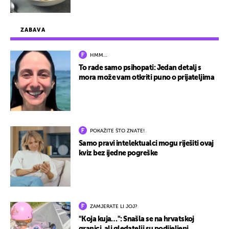
ZABAVA
HMM…
To rade samo psihopati: Jedan detalj s
mora može vam otkriti puno o prijateljima
POKAŽITE ŠTO ZNATE!
Samo pravi intelektualci mogu riješiti ovaj
kviz bez ijedne pogreške
ZAMJERATE LI JOJ?
"Koja kuja…": Snašla se na hrvatskoj