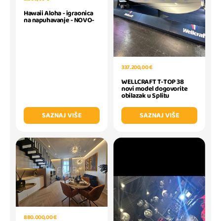
Hawaii Aloha - igraonica
na napuhavanje - NOVO-
337.200,00 €
WELLCRAFT T-TOP 38
novi model dogovorite
obilazak u Splitu
SAZNAJ VIŠE
SAZNAJ VIŠE
880.000,00 €