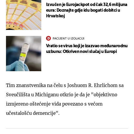
Izvučen je Eurojackpot od čak 32,6 milijuna
eura: Doznajte gdje idu bogati dobitci u
Hrvatskoj
PACIJENT U IZOLACIJI
Vratio se virus koji je izazvao međunarodnu
uzbunu: Otkriven novi slučaj u Europi
Tim znanstvenika na čelu s Joshuom R. Ehrlichom sa
Sveučilišta u Michiganu otkrio je da je "objektivno
izmjereno oštećenje vida povezano s većom
učestalošću demencije".