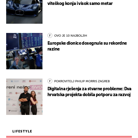
viteškog konja i visok samo metar
OVO JE 10 NAJBOLJIH
Europske dionice dosegnule su rekordne
razine
POKROVITELJ PHILIP MORRIS ZAGREB
Digitalna rješenja za stvarne probleme: Dva
hrvatska projekta dobila potporu za razvoj
LIFESTYLE