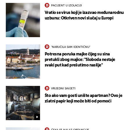
PACIJENT U IZOLACIJI
Vratio se virus koji je izazvao međunarodnu
uzbunu: Otkriven novi slučaj u Europi
"NARUČILA SAM IDENTIČNU"
Potresna poruka majke čijeg su sina
pretukli zbog majice: "Sloboda nestaje
svaki put kad prešutimo nasilje"
VRIJEDNI SAVJETI
Što ako vam gosti unište apartman? Ovo je
zlatni papir koji može biti od pomoći