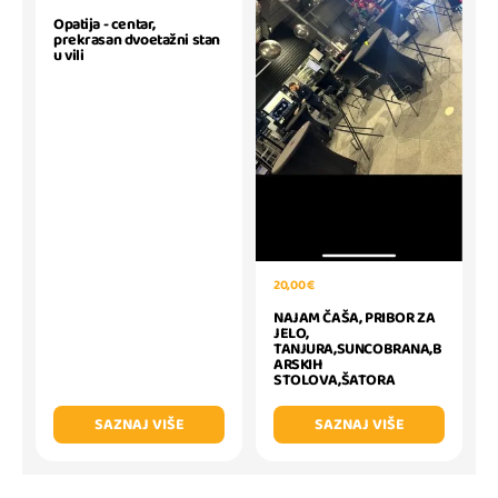
Opatija - centar,
prekrasan dvoetažni stan
u vili
20,00 €
NAJAM ČAŠA, PRIBOR ZA
JELO,
TANJURA,SUNCOBRANA,B
ARSKIH
STOLOVA,ŠATORA
SAZNAJ VIŠE
SAZNAJ VIŠE