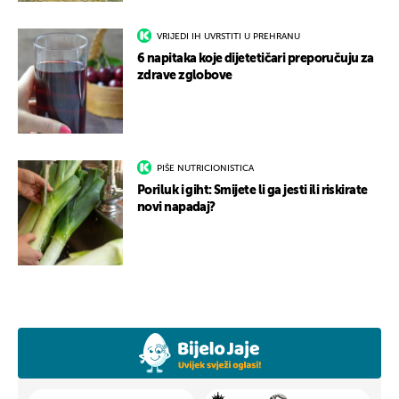
VRIJEDI IH UVRSTITI U PREHRANU
6 napitaka koje dijetetičari preporučuju za
zdrave zglobove
PIŠE NUTRICIONISTICA
Poriluk i giht: Smijete li ga jesti ili riskirate
novi napadaj?