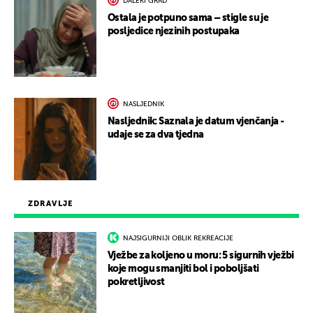
DALEKI GRAD
Ostala je potpuno sama – stigle su je
posljedice njezinih postupaka
NASLJEDNIK
Nasljednik: Saznala je datum vjenčanja -
udaje se za dva tjedna
ZDRAVLJE
NAJSIGURNIJI OBLIK REKREACIJE
Vježbe za koljeno u moru: 5 sigurnih vježbi
koje mogu smanjiti bol i poboljšati
pokretljivost