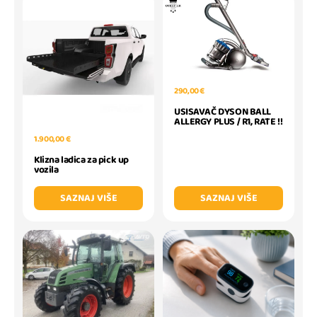
290,00 €
USISAVAČ DYSON BALL
ALLERGY PLUS / R1, RATE !!
1.900,00 €
Klizna ladica za pick up
vozila
SAZNAJ VIŠE
SAZNAJ VIŠE