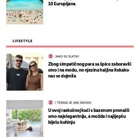
10 Europljana
LIFESTYLE
JAKO SU SLATKI!
Zbog simpatičnog para sa špice zaboravili
smo i na modu, no njezina haljina itekako
nas se dojmila
I TERASA JE SAN SNOVA!
U ovoj raskošnoj kući s bazenom pronašli
smo najelegantniju, a možda i najljepšu
bijelu kuhinju