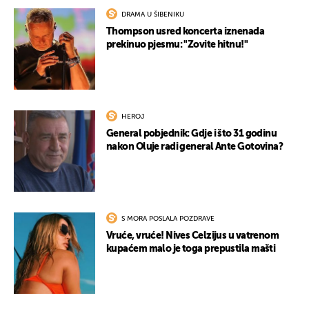
DRAMA U ŠIBENIKU
Thompson usred koncerta iznenada
prekinuo pjesmu: "Zovite hitnu!"
HEROJ
General pobjednik: Gdje i što 31 godinu
nakon Oluje radi general Ante Gotovina?
S MORA POSLALA POZDRAVE
Vruće, vruće! Nives Celzijus u vatrenom
kupaćem malo je toga prepustila mašti