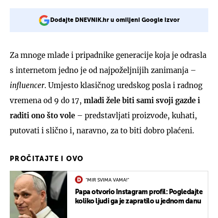
Dodajte DNEVNIK.hr u omiljeni Google izvor
Za mnoge mlade i pripadnike generacije koja je odrasla
s internetom jedno je od najpoželjnijih zanimanja –
influencer
. Umjesto klasičnog uredskog posla i radnog
vremena od 9 do 17,
mladi žele biti sami svoji gazde i
raditi ono što vole
– predstavljati proizvode, kuhati,
putovati i slično i, naravno, za to biti dobro plaćeni.
PROČITAJTE I OVO
"MIR SVIMA VAMA!"
Papa otvorio Instagram profil: Pogledajte
koliko ljudi ga je zapratilo u jednom danu