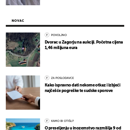
NOVAC
POVOLJNO
Dvorac u Zagorju na aukciji. Početna cijena
1,46 milijuna eura
ZA POSLODAVCE
Kako ispravno dati nekome otkaz i izbjeći
najčešće pogreške te sudske sporove
KAMO BI OTIŠLI?
O preseljenju u inozemstvo razmišlja 9 od