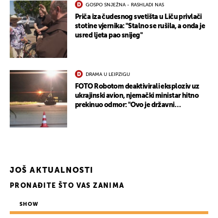
GOSPO SNJEŽNA - RASHLADI NAS
Priča iza čudesnog svetišta u Liču privlači
stotine vjernika: "Stalno se rušila, a onda je
usred ljeta pao snijeg"
UKLJUČITE NOTIFIKACIJE
DRAMA U LEIPZIGU
FOTO Robotom deaktivirali eksploziv uz
ukrajinski avion, njemački ministar hitno
prekinuo odmor: "Ovo je državni
terorizam"
JOŠ AKTUALNOSTI
PRONAĐITE ŠTO VAS ZANIMA
SHOW