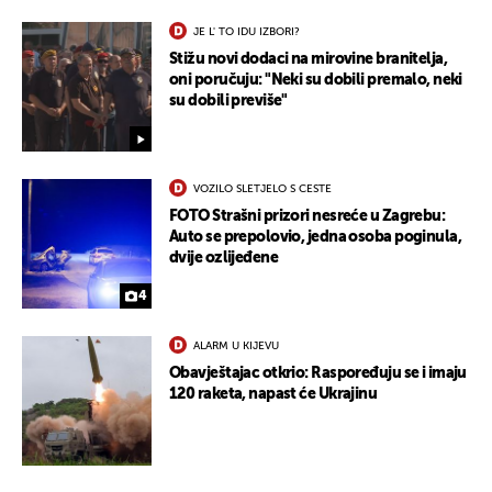
JE L' TO IDU IZBORI?
Stižu novi dodaci na mirovine branitelja,
oni poručuju: "Neki su dobili premalo, neki
su dobili previše"
VOZILO SLETJELO S CESTE
FOTO Strašni prizori nesreće u Zagrebu:
Auto se prepolovio, jedna osoba poginula,
dvije ozlijeđene
4
ALARM U KIJEVU
Obavještajac otkrio: Raspoređuju se i imaju
120 raketa, napast će Ukrajinu