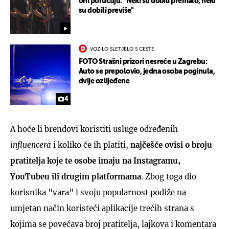
oni poručuju: "Neki su dobili premalo, neki
su dobili previše"
VOZILO SLETJELO S CESTE
FOTO Strašni prizori nesreće u Zagrebu:
Auto se prepolovio, jedna osoba poginula,
dvije ozlijeđene
4
A hoće li brendovi koristiti usluge određenih
influencera
i koliko će ih platiti,
najčešće ovisi o broju
pratitelja koje te osobe imaju na Instagramu,
YouTubeu ili drugim platformama
. Zbog toga dio
korisnika "vara" i svoju popularnost podiže na
umjetan način koristeći aplikacije trećih strana s
kojima se povećava broj pratitelja, lajkova i komentara