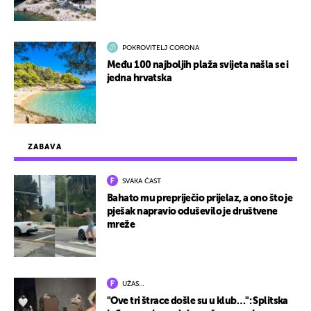
POKROVITELJ CORONA
Među 100 najboljih plaža svijeta našla se i
jedna hrvatska
ZABAVA
SVAKA ČAST
Bahato mu prepriječio prijelaz, a ono što je
pješak napravio oduševilo je društvene
mreže
UŽAS…
"Ove tri štrace došle su u klub…": Splitska