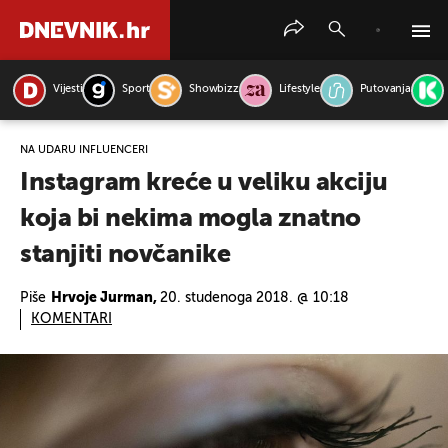
Vijesti
Sport
Showbizz
Lifestyle
Putovanja
PRETRAŽITE VIJESTI
NA UDARU INFLUENCERI
Instagram kreće u veliku akciju
koja bi nekima mogla znatno
stanjiti novčanike
Piše
Hrvoje Jurman,
20. studenoga 2018. @ 10:18
KOMENTARI