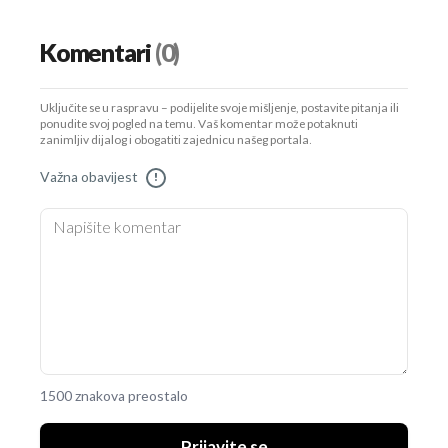
Komentari
(0)
Uključite se u raspravu – podijelite svoje mišljenje, postavite pitanja ili
ponudite svoj pogled na temu. Vaš komentar može potaknuti
zanimljiv dijalog i obogatiti zajednicu našeg portala.
Važna obavijest
!
1500 znakova preostalo
Prijavite se