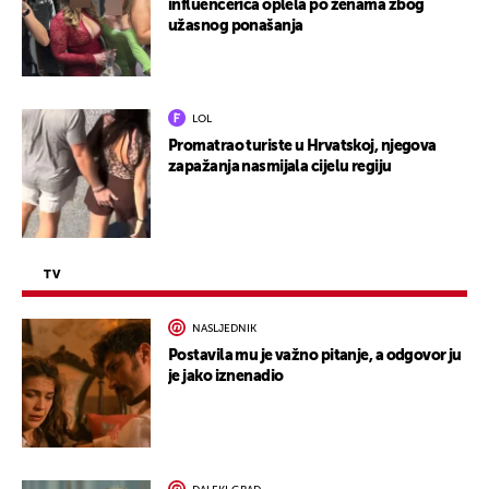
influencerica oplela po ženama zbog
užasnog ponašanja
LOL
Promatrao turiste u Hrvatskoj, njegova
zapažanja nasmijala cijelu regiju
TV
NASLJEDNIK
Postavila mu je važno pitanje, a odgovor ju
je jako iznenadio