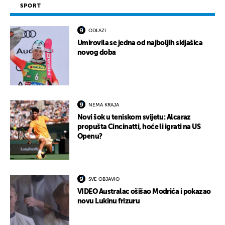
SPORT
ODLAZI
Umirovila se jedna od najboljih skijašica
novog doba
NEMA KRAJA
Novi šok u teniskom svijetu: Alcaraz
propušta Cincinatti, hoće li igrati na US
Openu?
SVE OBJAVIO
VIDEO Australac ošišao Modrića i pokazao
novu Lukinu frizuru