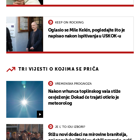
KEEP ON ROCKING
Oglasio se Mile Kekin, pogledajte što je
napisao nakon ispitivanja u USKOK-u
TRI VIJESTI O KOJIMA SE PRIČA
VREMENSKA PROGNOZA
Nakon vrhunca toplinskog vala stiže
osvježenje: Dokad će trajati otkrio je
meteorolog
JE L' TO IDU IZBORI?
Stižu novi dodaci na mirovine branitelja,