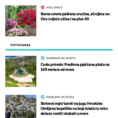
VOLE SUNCE
Nama smeta paklena vrućina, ali njima ne:
Ovo cvijeće uživa i na plus 40
PUTOVANJA
NAJMANJA NA SVIJETU
Čudo prirode: Predivna pješčana plaža na
100 metara od mora
NEDALEKO OD PLOČA
Skriveni vojni tuneli na jugu Hrvatske:
Omiljena kupališta na koja lokalci u miru
dolaze roniti i skakati u more