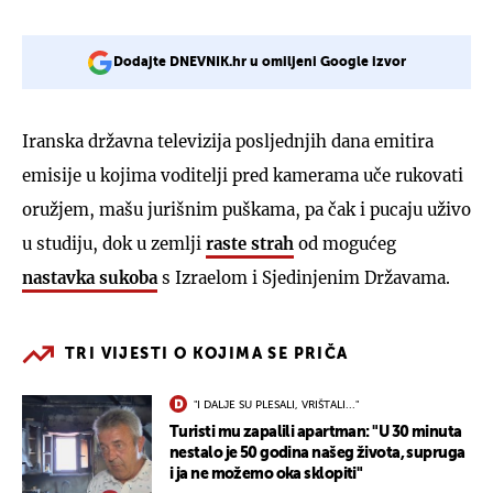
Dodajte DNEVNIK.hr u omiljeni Google izvor
Iranska državna televizija posljednjih dana emitira
emisije u kojima voditelji pred kamerama uče rukovati
oružjem, mašu jurišnim puškama, pa čak i pucaju uživo
u studiju, dok u zemlji
raste strah
od mogućeg
nastavka sukoba
s Izraelom i Sjedinjenim Državama.
TRI VIJESTI O KOJIMA SE PRIČA
"I DALJE SU PLESALI, VRIŠTALI..."
Turisti mu zapalili apartman: "U 30 minuta
nestalo je 50 godina našeg života, supruga
i ja ne možemo oka sklopiti"