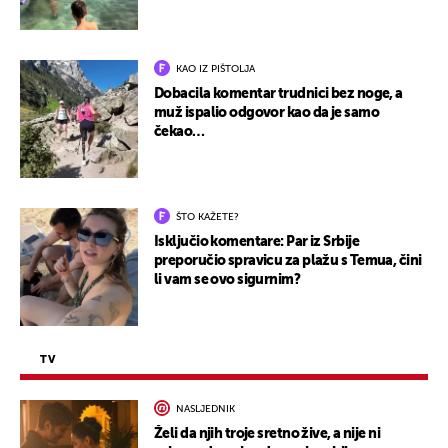
KAO IZ PIŠTOLJA
Dobacila komentar trudnici bez noge, a
muž ispalio odgovor kao da je samo
čekao…
ŠTO KAŽETE?
Isključio komentare: Par iz Srbije
preporučio spravicu za plažu s Temua, čini
li vam se ovo sigurnim?
TV
NASLJEDNIK
Želi da njih troje sretno žive, a nije ni