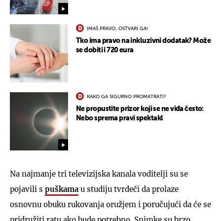
IMAŠ PRAVO, OSTVARI GA!
Tko ima pravo na inkluzivni dodatak? Može
se dobiti i 720 eura
KAKO GA SIGURNO PROMATRATI?
Ne propustite prizor koji se ne viđa često:
Nebo sprema pravi spektakl
Na najmanje tri televizijska kanala voditelji su se
pojavili s
puškama
u studiju tvrdeći da prolaze
osnovnu obuku rukovanja oružjem i poručujući da će se
pridružiti ratu ako bude potrebno. Snimke su brzo