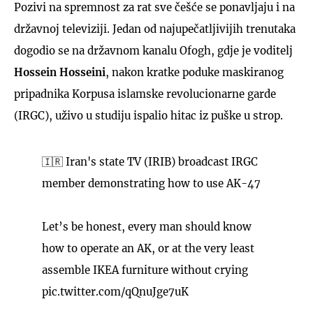
Pozivi na spremnost za rat sve češće se ponavljaju i na
državnoj televiziji. Jedan od najupečatljivijih trenutaka
dogodio se na državnom kanalu Ofogh, gdje je voditelj
Hossein Hosseini
, nakon kratke poduke maskiranog
pripadnika Korpusa islamske revolucionarne garde
(IRGC), uživo u studiju ispalio hitac iz puške u strop.
🇮🇷 Iran's state TV (IRIB) broadcast IRGC
member demonstrating how to use AK-47
Let’s be honest, every man should know
how to operate an AK, or at the very least
assemble IKEA furniture without crying
pic.twitter.com/qQnuJge7uK