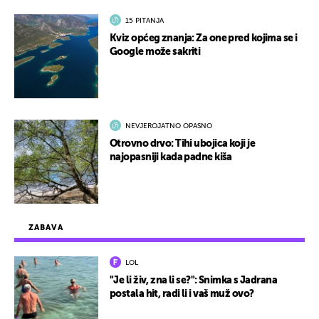
15 PITANJA
Kviz općeg znanja: Za one pred kojima se i
Google može sakriti
NEVJEROJATNO OPASNO
Otrovno drvo: Tihi ubojica koji je
najopasniji kada padne kiša
ZABAVA
LOL
"Je li živ, zna li se?": Snimka s Jadrana
postala hit, radi li i vaš muž ovo?