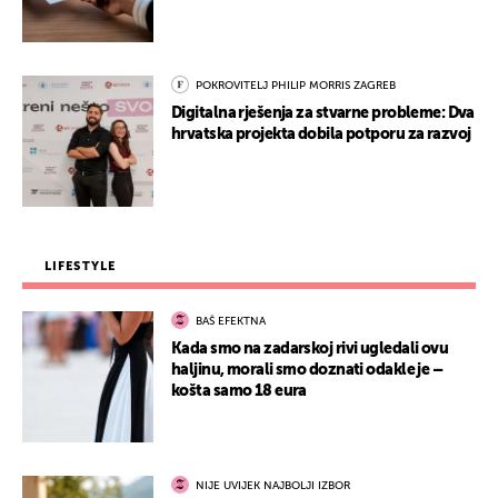
POKROVITELJ PHILIP MORRIS ZAGREB
Digitalna rješenja za stvarne probleme: Dva
hrvatska projekta dobila potporu za razvoj
LIFESTYLE
BAŠ EFEKTNA
Kada smo na zadarskoj rivi ugledali ovu
haljinu, morali smo doznati odakle je –
košta samo 18 eura
NIJE UVIJEK NAJBOLJI IZBOR