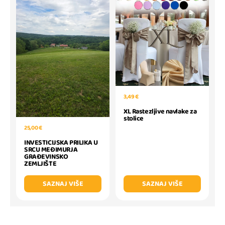
3,49 €
XL Rastezljive navlake za
stolice
25,00 €
INVESTICIJSKA PRILIKA U
SRCU MEĐIMURJA
GRAĐEVINSKO
ZEMLJIŠTE
SAZNAJ VIŠE
SAZNAJ VIŠE