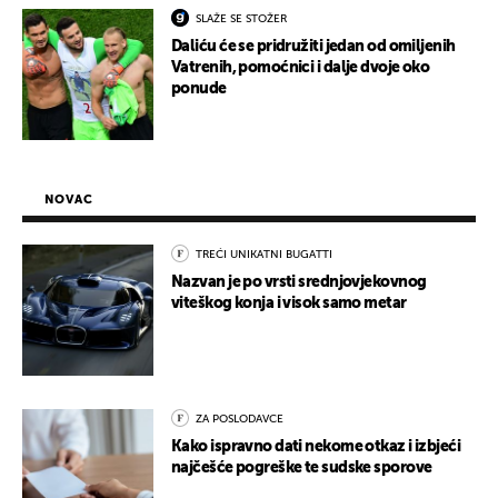
SLAŽE SE STOŽER
Daliću će se pridružiti jedan od omiljenih
Vatrenih, pomoćnici i dalje dvoje oko
ponude
NOVAC
TREĆI UNIKATNI BUGATTI
Nazvan je po vrsti srednjovjekovnog
viteškog konja i visok samo metar
ZA POSLODAVCE
Kako ispravno dati nekome otkaz i izbjeći
najčešće pogreške te sudske sporove