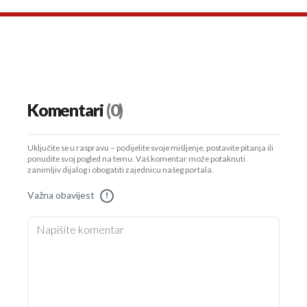
Komentari
(0)
Uključite se u raspravu – podijelite svoje mišljenje, postavite pitanja ili
ponudite svoj pogled na temu. Vaš komentar može potaknuti
zanimljiv dijalog i obogatiti zajednicu našeg portala.
Važna obavijest
!