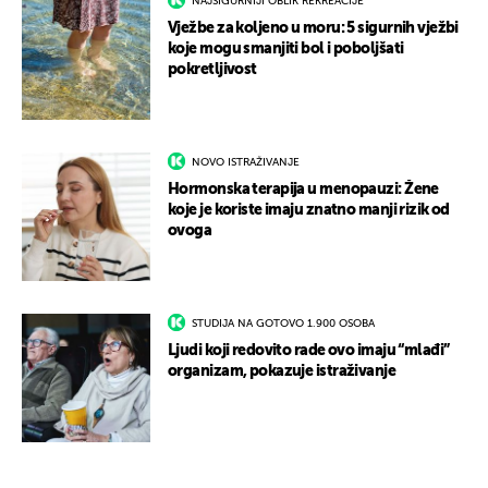
NAJSIGURNIJI OBLIK REKREACIJE
Vježbe za koljeno u moru: 5 sigurnih vježbi
koje mogu smanjiti bol i poboljšati
pokretljivost
NOVO ISTRAŽIVANJE
Hormonska terapija u menopauzi: Žene
koje je koriste imaju znatno manji rizik od
ovoga
STUDIJA NA GOTOVO 1.900 OSOBA
Ljudi koji redovito rade ovo imaju “mlađi”
organizam, pokazuje istraživanje