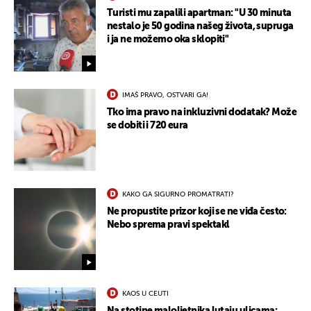
Turisti mu zapalili apartman: "U 30 minuta
nestalo je 50 godina našeg života, supruga
UKLJUČITE NOTIFIKACIJE
i ja ne možemo oka sklopiti"
IMAŠ PRAVO, OSTVARI GA!
Tko ima pravo na inkluzivni dodatak? Može
se dobiti i 720 eura
KAKO GA SIGURNO PROMATRATI?
Ne propustite prizor koji se ne viđa često:
Nebo sprema pravi spektakl
KAOS U CEUTI