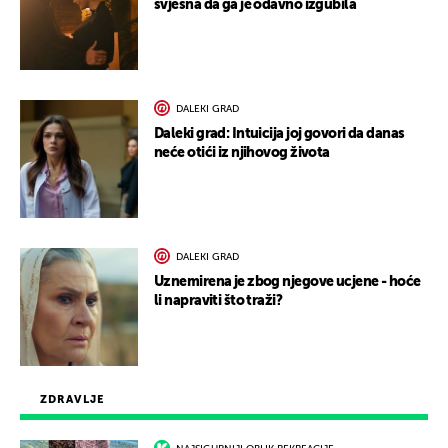
svjesna da ga je odavno izgubila
DALEKI GRAD
Daleki grad: Intuicija joj govori da danas
neće otići iz njihovog života
DALEKI GRAD
Uznemirena je zbog njegove ucjene - hoće
li napraviti što traži?
ZDRAVLJE