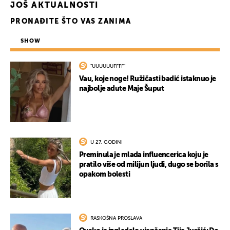
JOŠ AKTUALNOSTI
PRONAĐITE ŠTO VAS ZANIMA
SHOW
"UUUUUUFFFF"
Vau, koje noge! Ružičasti badić istaknuo je
najbolje adute Maje Šuput
U 27. GODINI
Preminula je mlada influencerica koju je
pratilo više od milijun ljudi, dugo se borila s
opakom bolesti
RASKOŠNA PROSLAVA