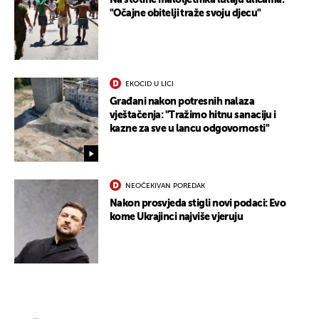
Na stotine maloljetnika lutaju ulicama:
"Očajne obitelji traže svoju djecu"
EKOCID U LICI
Građani nakon potresnih nalaza
vještačenja: "Tražimo hitnu sanaciju i
kazne za sve u lancu odgovornosti"
NEOČEKIVAN POREDAK
Nakon prosvjeda stigli novi podaci: Evo
kome Ukrajinci najviše vjeruju