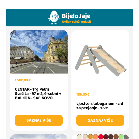
1.500,00 €
CENTAR - Trg Petra
Svačića - 97 m2, 4-sobni +
186,00 €
BALKON - SVE NOVO
Ljestve s toboganom - zid
za penjanje - sive
SAZNAJ VIŠE
SAZNAJ VIŠE