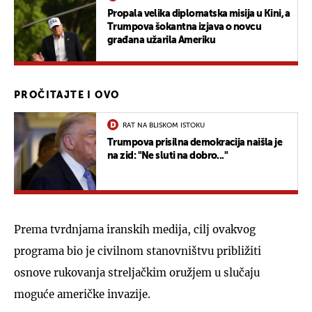
Propala velika diplomatska misija u Kini, a
Trumpova šokantna izjava o novcu
građana užarila Ameriku
PROČITAJTE I OVO
RAT NA BLISKOM ISTOKU
Trumpova prisilna demokracija naišla je
na zid: "Ne sluti na dobro..."
Prema tvrdnjama iranskih medija, cilj ovakvog
programa bio je civilnom stanovništvu približiti
osnove rukovanja streljačkim oružjem u slučaju
moguće američke invazije.