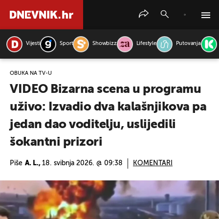
Vijesti
Sport
Showbizz
Lifestyle
Putovanja
PRETRAŽITE VIJESTI
OBUKA NA TV-U
VIDEO Bizarna scena u programu
uživo: Izvadio dva kalašnjikova pa
jedan dao voditelju, uslijedili
šokantni prizori
Piše
A. L.,
18. svibnja 2026. @ 09:38
KOMENTARI