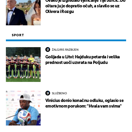
Ovako je izgledalo vjenčanje Tije Jurčić: Do
oltara ju je dopratio očuh, a slavilo se uz
Olivera i Rozgu
SPORT
ŽALGIRIS RAZBIJEN
Golijada u Litvi: Hajduku petarda i velika
prednost uoči uzvrata na Poljudu
SLUŽBENO
Vinicius donio konačnu odluku, oglasio se
emotivnom porukom: "Hvala vam svima"