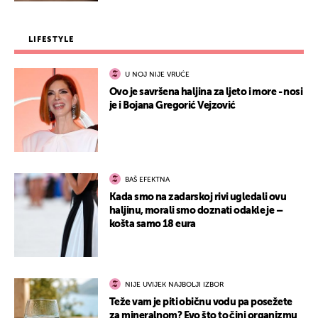
LIFESTYLE
U NOJ NIJE VRUĆE
Ovo je savršena haljina za ljeto i more - nosi
je i Bojana Gregorić Vejzović
BAŠ EFEKTNA
Kada smo na zadarskoj rivi ugledali ovu
haljinu, morali smo doznati odakle je –
košta samo 18 eura
NIJE UVIJEK NAJBOLJI IZBOR
Teže vam je piti običnu vodu pa posežete
za mineralnom? Evo što to čini organizmu