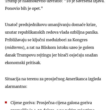
Trump je hladnokrvno uzvratio: "To je savršena izjava.
Ponovio bih je opet."
Unatoč predsjednikovu umanjivanju domaće krize,
unutar republikanskih redova vlada ozbiljna panika.
Približavaju se ključni međuizbori za Kongres
(
midterms
), a rat na Bliskom istoku uzeo je golem
danak Trumpovu rejtingu jer birači osjećaju snažan
ekonomski pritisak.
Situacija na terenu za prosječnog Amerikanca izgleda
alarmantno:
Cijene goriva: Prosječna cijena galona goriva