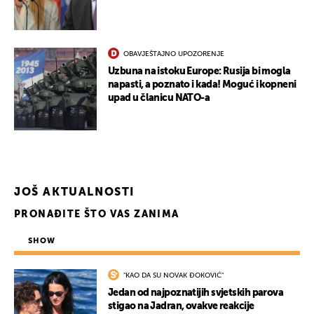
OBAVJEŠTAJNO UPOZORENJE
Uzbuna na istoku Europe: Rusija bi mogla
napasti, a poznato i kada! Moguć i kopneni
upad u članicu NATO-a
JOŠ AKTUALNOSTI
PRONAĐITE ŠTO VAS ZANIMA
SHOW
"KAO DA SU NOVAK ĐOKOVIĆ"
Jedan od najpoznatijih svjetskih parova
stigao na Jadran, ovakve reakcije