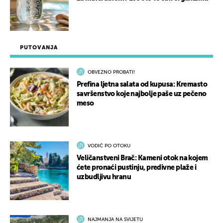
PUTOVANJA
OBVEZNO PROBATI!
Prefina ljetna salata od kupusa: Kremasto
savršenstvo koje najbolje paše uz pečeno
meso
VODIČ PO OTOKU
Veličanstveni Brač: Kameni otok na kojem
ćete pronaći pustinju, predivne plaže i
uzbudljivu hranu
NAJMANJA NA SVIJETU