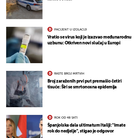
PACIJENT U IZOLACIJI
Vratio se virus koji je izazvao međunarodnu
uzbunu: Otkriven novi slučaj u Europi
RASTE BROJ MRTVIH
Broj zaraženih prvi put premašio četiri
tisuće: Širi se smrtonosna epidemija
ROK OD 48 SATI
Španjolska dala ultimatum Italiji: "Imate
rok do nedjelje", stigao je odgovor