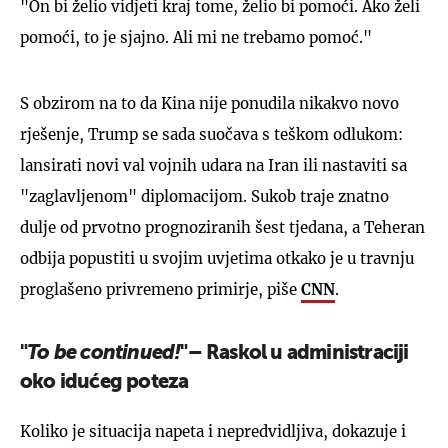
"On bi želio vidjeti kraj tome, želio bi pomoći. Ako želi
pomoći, to je sjajno. Ali mi ne trebamo pomoć."
S obzirom na to da Kina nije ponudila nikakvo novo
rješenje, Trump se sada suočava s teškom odlukom:
lansirati novi val vojnih udara na Iran ili nastaviti sa
"zaglavljenom" diplomacijom. Sukob traje znatno
dulje od prvotno prognoziranih šest tjedana, a Teheran
odbija popustiti u svojim uvjetima otkako je u travnju
proglašeno privremeno primirje, piše
CNN
.
"
To be continued!
"– Raskol u administraciji
oko idućeg poteza
Koliko je situacija napeta i nepredvidljiva, dokazuje i