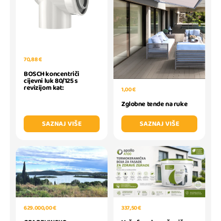
70,88 €
BOSCH koncentriči
cijevni luk 80/125 s
revizijom kat:
1,00 €
Zglobne tende na ruke
SAZNAJ VIŠE
SAZNAJ VIŠE
337,50 €
629.000,00 €