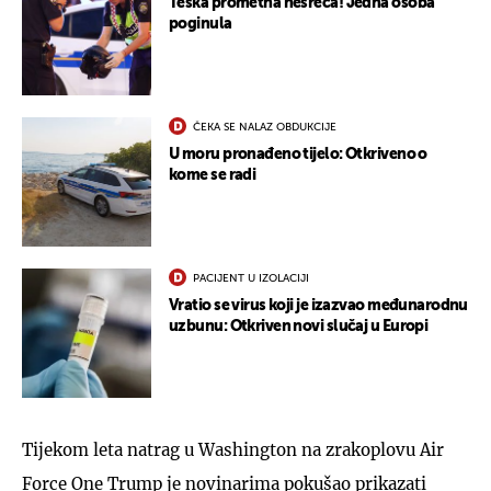
Teška prometna nesreća! Jedna osoba
poginula
ČEKA SE NALAZ OBDUKCIJE
U moru pronađeno tijelo: Otkriveno o
kome se radi
PACIJENT U IZOLACIJI
Vratio se virus koji je izazvao međunarodnu
uzbunu: Otkriven novi slučaj u Europi
Tijekom leta natrag u Washington na zrakoplovu Air
Force One Trump je novinarima pokušao prikazati