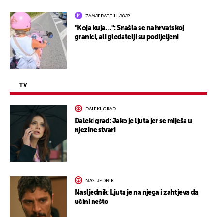
ZAMJERATE LI JOJ?
"Koja kuja…": Snašla se na hrvatskoj
granici, ali gledatelji su podijeljeni
TV
DALEKI GRAD
Daleki grad: Jako je ljuta jer se miješa u
njezine stvari
NASLJEDNIK
Nasljednik: Ljuta je na njega i zahtjeva da
učini nešto