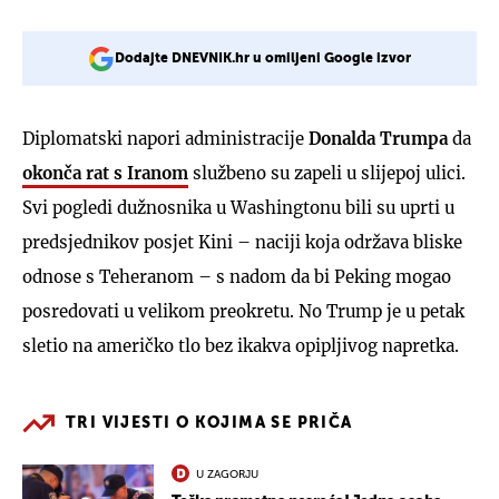
Dodajte DNEVNIK.hr u omiljeni Google izvor
Diplomatski napori administracije
Donalda Trumpa
da
okonča rat s Iranom
službeno su zapeli u slijepoj ulici.
Svi pogledi dužnosnika u Washingtonu bili su uprti u
predsjednikov posjet Kini – naciji koja održava bliske
odnose s Teheranom – s nadom da bi Peking mogao
posredovati u velikom preokretu. No Trump je u petak
sletio na američko tlo bez ikakva opipljivog napretka.
TRI VIJESTI O KOJIMA SE PRIČA
U ZAGORJU