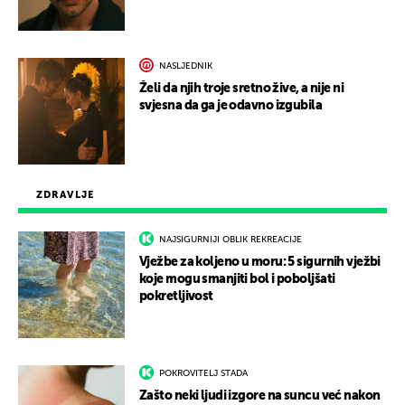
NASLJEDNIK
Želi da njih troje sretno žive, a nije ni
svjesna da ga je odavno izgubila
ZDRAVLJE
NAJSIGURNIJI OBLIK REKREACIJE
Vježbe za koljeno u moru: 5 sigurnih vježbi
koje mogu smanjiti bol i poboljšati
pokretljivost
POKROVITELJ STADA
Zašto neki ljudi izgore na suncu već nakon