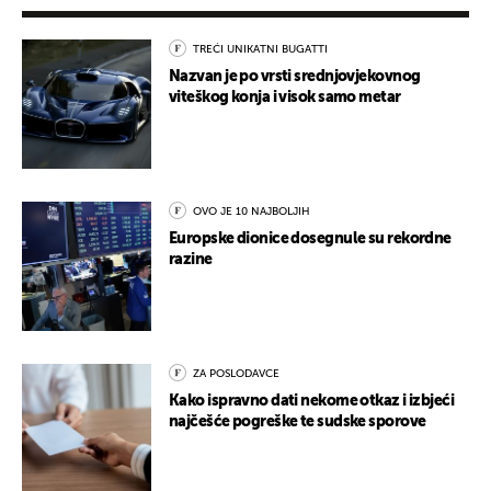
TREĆI UNIKATNI BUGATTI
Nazvan je po vrsti srednjovjekovnog
viteškog konja i visok samo metar
OVO JE 10 NAJBOLJIH
Europske dionice dosegnule su rekordne
razine
ZA POSLODAVCE
Kako ispravno dati nekome otkaz i izbjeći
najčešće pogreške te sudske sporove