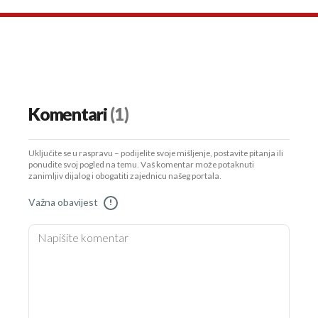
Komentari
(1)
Uključite se u raspravu – podijelite svoje mišljenje, postavite pitanja ili
ponudite svoj pogled na temu. Vaš komentar može potaknuti
zanimljiv dijalog i obogatiti zajednicu našeg portala.
Važna obavijest
!