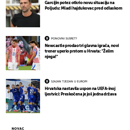
Garcijin potez otkrio novu situaciju na
Poljudu: Mladi hajdukovac pred odlaskom
PONOVNI SUSRET?
Newcastle prodao tri glavna igrača, novi
trener uperio prstom u Hrvata: "Želim
njega!"
SJAJAN TJEDAN U EUROPI
Hrvatska nastavila uspon na UEFA-inoj
ljestvici: Preskočena je još jedna država
NOVAC