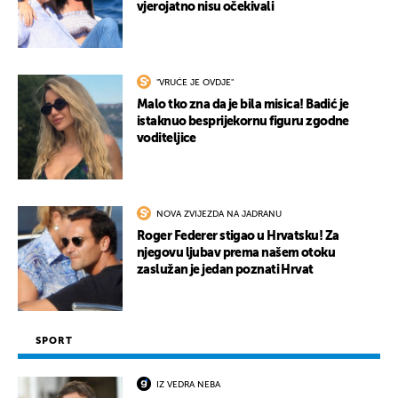
vjerojatno nisu očekivali
"VRUĆE JE OVDJE"
Malo tko zna da je bila misica! Badić je
istaknuo besprijekornu figuru zgodne
voditeljice
NOVA ZVIJEZDA NA JADRANU
Roger Federer stigao u Hrvatsku! Za
njegovu ljubav prema našem otoku
zaslužan je jedan poznati Hrvat
SPORT
IZ VEDRA NEBA