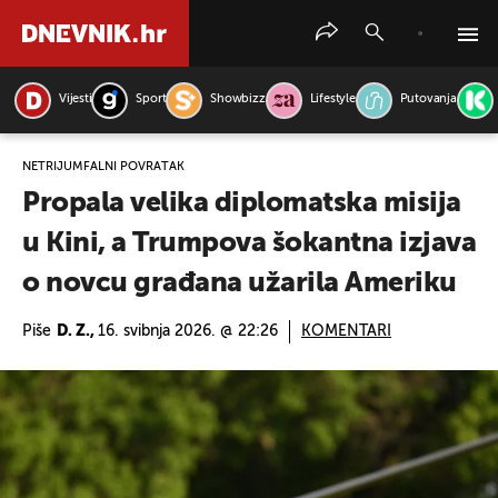
Vijesti
Sport
Showbizz
Lifestyle
Putovanja
PRETRAŽITE VIJESTI
NETRIJUMFALNI POVRATAK
Propala velika diplomatska misija
u Kini, a Trumpova šokantna izjava
o novcu građana užarila Ameriku
Piše
D. Z.,
16. svibnja 2026. @ 22:26
KOMENTARI