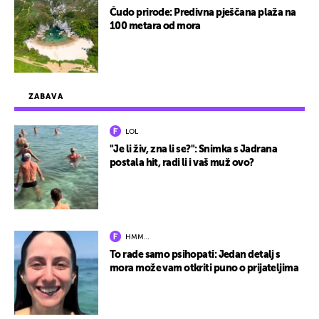
Čudo prirode: Predivna pješčana plaža na
100 metara od mora
ZABAVA
LOL
"Je li živ, zna li se?": Snimka s Jadrana
postala hit, radi li i vaš muž ovo?
HMM…
To rade samo psihopati: Jedan detalj s
mora može vam otkriti puno o prijateljima