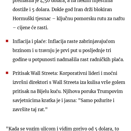
premašila je 4,50 dolara, a na nekim mjestima
dostiže i 5 dolara. Dokle god Iran drži blokiran
Hormuški tjesnac – ključnu pomorsku rutu za naftu
– cijene će rasti.
Inflacija i plaće: Inflacija raste zabrinjavajućom
brzinom i u travnju je prvi put u posljednje tri
godine u potpunosti nadmašila rast radničkih plaća.
Pritisak Wall Streeta: Korporativni lideri i moćni
izvršni direktori s Wall Streeta iza kulisa vrše golem
pritisak na Bijelu kuću. Njihova poruka Trumpovim
savjetnicima kratka je i jasna: "Samo požurite i
završite taj rat."
"Kada se vozim ulicom i vidim gorivo od 5 dolara, to