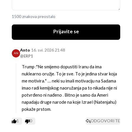
1500 znakova preostalo
Prijavite se
Anto
16. svi. 2026 21:48
AN
@ERP1
Trump :"Ne smijemo dopustiti Iranu da ima
nuklearno oružje. To je sve. To je jedina stvar koja
me motivira." .... neki su imali motivaciju na Sadama
imao radi kemijskog naoružanja pa to nikada nije ni
potvrđeno ni nađeno . Bitno je samo da Ameri
napadaju druge narode na koje Izrael (Natenjahu)
pokaže prstom.
1
0
ODGOVORITE