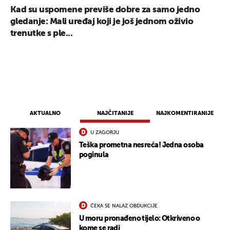
Kad su uspomene previše dobre za samo jedno
gledanje: Mali uređaj koji je još jednom oživio
trenutke s ple...
AKTUALNO
NAJČITANIJE
NAJKOMENTIRANIJE
U ZAGORJU
Teška prometna nesreća! Jedna osoba
poginula
ČEKA SE NALAZ OBDUKCIJE
U moru pronađeno tijelo: Otkriveno o
kome se radi