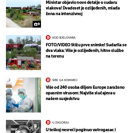
Ministar objavio nove detalje o sudaru
vlakova! Dvadeset je ozlijeđenih, mlađa
žena na intenzivnoj
9
KOD BJELOVARA
FOTO/VIDEO Stižu prve snimke! Sudarila se
dva vlaka: Više je ozlijeđenih, hitne službe
na terenu
ŠIRE GA KOMARCI
Više od 240 osoba diljem Europe zaraženo
opasnim virusom: Najviše slučajeva u
našem susjedstvu
U ZAGORJU
U teškoj nesreći poginuo vatrogasac i