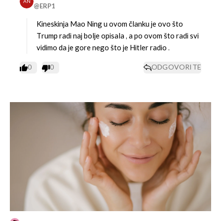
AN
@ERP1
Kineskinja Mao Ning u ovom članku je ovo što
Trump radi naj bolje opisala , a po ovom što radi svi
vidimo da je gore nego što je Hitler radio .
UKLJUČITE NOTIFIKACIJE
0
0
ODGOVORITE