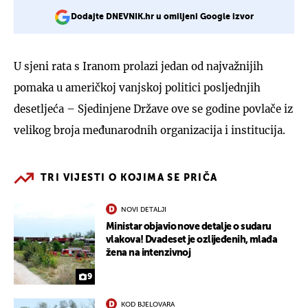
Dodajte DNEVNIK.hr u omiljeni Google izvor
U sjeni rata s Iranom prolazi jedan od najvažnijih
pomaka u američkoj vanjskoj politici posljednjih
desetljeća – Sjedinjene Države ove se godine povlače iz
velikog broja međunarodnih organizacija i institucija.
TRI VIJESTI O KOJIMA SE PRIČA
NOVI DETALJI
Ministar objavio nove detalje o sudaru
vlakova! Dvadeset je ozlijeđenih, mlađa
žena na intenzivnoj
9
KOD BJELOVARA