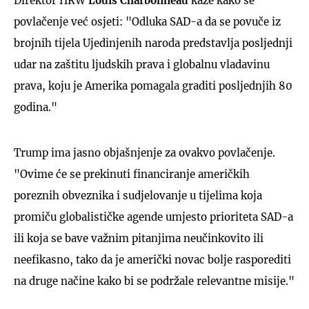
Direktor HRW
Louis Charbonneau
kaže kako se
povlačenje već osjeti: "Odluka SAD-a da se povuče iz
brojnih tijela Ujedinjenih naroda predstavlja posljednji
udar na zaštitu ljudskih prava i globalnu vladavinu
prava, koju je Amerika pomagala graditi posljednjih 80
godina."
Trump ima jasno objašnjenje za ovakvo povlačenje.
"Ovime će se prekinuti financiranje američkih
poreznih obveznika i sudjelovanje u tijelima koja
promiču globalističke agende umjesto prioriteta SAD-a
ili koja se bave važnim pitanjima neučinkovito ili
neefikasno, tako da je američki novac bolje rasporediti
na druge načine kako bi se podržale relevantne misije."