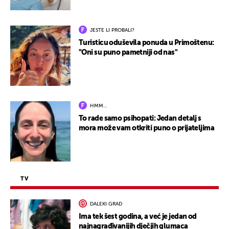
JESTE LI PROBALI?
Turisticu oduševila ponuda u Primoštenu:
"Oni su puno pametniji od nas"
HMM…
To rade samo psihopati: Jedan detalj s
mora može vam otkriti puno o prijateljima
TV
DALEKI GRAD
Ima tek šest godina, a već je jedan od
najnagrađivanijih dječjih glumaca