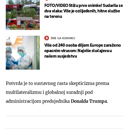
FOTO/VIDEO Stižu prve snimke! Sudarila se
dva vlaka: Više je ozlijeđenih, hitne službe
na terenu
ŠIRE GA KOMARCI
Više od 240 osoba diljem Europe zaraženo
opasnim virusom: Najviše slučajeva u
našem susjedstvu
Potvrda je to sustavnog rasta skepticizma prema
multilateralizmu i globalnoj suradnji pod
administracijom predsjednika
Donalda Trumpa
.