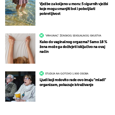
Vježbe za koljeno u moru: 5 sigurnih vježbi
koje mogu smanjiti bol i poboljšati
pokretljivost
"VRHUNAC" ŽENSKOG SEKSUALNOG ISKUSTVA
Kako do vaginalnog orgazma? Samo 18 %
žena može ga doživjeti isključivo na ovaj
način
STUDIJA NA GOTOVO 1.900 OSOBA
Ljudi koji redovito rade ovo imaju “mlađi”
organizam, pokazuje istraživanje