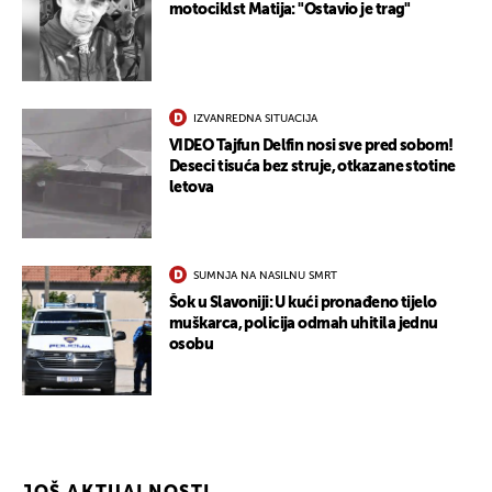
motociklst Matija: "Ostavio je trag"
IZVANREDNA SITUACIJA
VIDEO Tajfun Delfin nosi sve pred sobom!
Deseci tisuća bez struje, otkazane stotine
letova
SUMNJA NA NASILNU SMRT
Šok u Slavoniji: U kući pronađeno tijelo
muškarca, policija odmah uhitila jednu
osobu