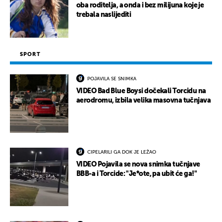
oba roditelja, a onda i bez milijuna koje je
trebala naslijediti
SPORT
POJAVILA SE SNIMKA
VIDEO Bad Blue Boysi dočekali Torcidu na
aerodromu, izbila velika masovna tučnjava
CIPELARILI GA DOK JE LEŽAO
VIDEO Pojavila se nova snimka tučnjave
BBB-a i Torcide: "Je*ote, pa ubit će ga!"