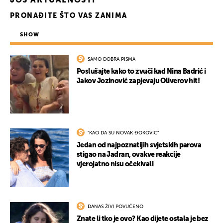
JOŠ AKTUALNOSTI
PRONAĐITE ŠTO VAS ZANIMA
SHOW
SAMO DOBRA PISMA
Poslušajte kako to zvuči kad Nina Badrić i
Jakov Jozinović zapjevaju Oliverov hit!
"KAO DA SU NOVAK ĐOKOVIĆ"
Jedan od najpoznatijih svjetskih parova
stigao na Jadran, ovakve reakcije
vjerojatno nisu očekivali
DANAS ŽIVI POVUČENO
Znate li tko je ovo? Kao dijete ostala je bez