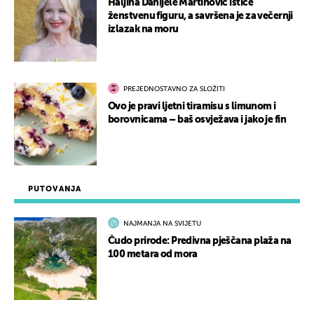
Haljina Danijele Martinović ističe
ženstvenu figuru, a savršena je za večernji
izlazak na moru
PREJEDNOSTAVNO ZA SLOŽITI
Ovo je pravi ljetni tiramisu s limunom i
borovnicama – baš osvježava i jako je fin
PUTOVANJA
NAJMANJA NA SVIJETU
Čudo prirode: Predivna pješčana plaža na
100 metara od mora