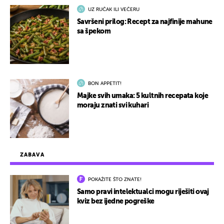
UZ RUČAK ILI VEČERU
Savršeni prilog: Recept za najfinije mahune
sa špekom
BON APPETIT!
Majke svih umaka: 5 kultnih recepata koje
moraju znati svi kuhari
ZABAVA
POKAŽITE ŠTO ZNATE!
Samo pravi intelektualci mogu riješiti ovaj
kviz bez ijedne pogreške