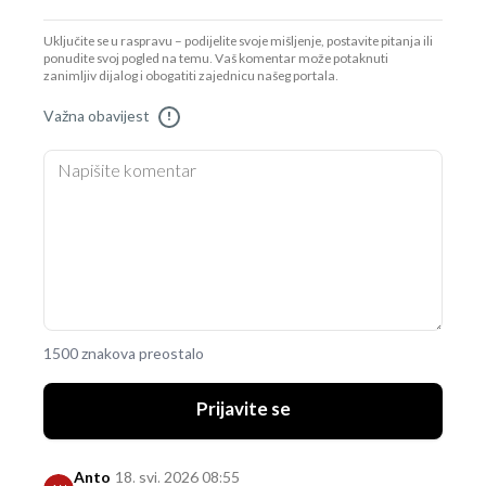
Uključite se u raspravu – podijelite svoje mišljenje, postavite pitanja ili
ponudite svoj pogled na temu. Vaš komentar može potaknuti
zanimljiv dijalog i obogatiti zajednicu našeg portala.
Važna obavijest
!
1500 znakova preostalo
Prijavite se
Anto
18. svi. 2026 08:55