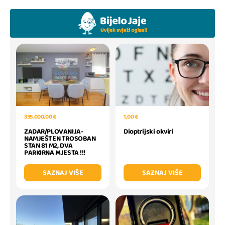
335.000,00 €
1,00 €
ZADAR/PLOVANIJA-
Dioptrijski okviri
NAMJEŠTEN TROSOBAN
STAN 81 M2, DVA
PARKIRNA MJESTA !!!
SAZNAJ VIŠE
SAZNAJ VIŠE