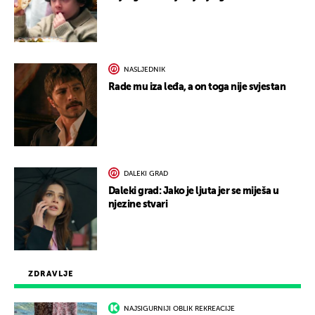
NASLJEDNIK
Rade mu iza leđa, a on toga nije svjestan
DALEKI GRAD
Daleki grad: Jako je ljuta jer se miješa u
njezine stvari
ZDRAVLJE
NAJSIGURNIJI OBLIK REKREACIJE