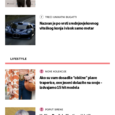
TREĆI UNIKATNI BUGATTI
Nazvan je po vrsti srednjovjekovnog
viteškog konja i visok samo metar
LIFESTYLE
NOVE KOLEKCIJE
Ako su vam dosadile “obične” plave
traperice, ove jeseni dolazite na svoje -
izdvajamo 15 hit modela
POPUT SIRENE