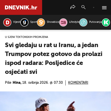
Vijesti
Sport
Showbizz
Lifestyle
Putovanja
PRETRAŽITE VIJESTI
U SJENI TEKTONSKIH PROMJENA
Svi gledaju u rat u Iranu, a jedan
Trumpov potez gotovo da prolazi
ispod radara: Posljedice će
osjećati svi
Piše
Hina,
18. svibnja 2026. @ 07:30
KOMENTARI