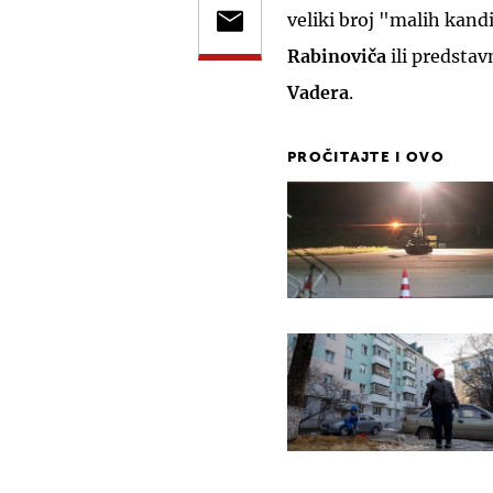
veliki broj "malih kand
Rabinoviča
ili predsta
Vadera
.
PROČITAJTE I OVO