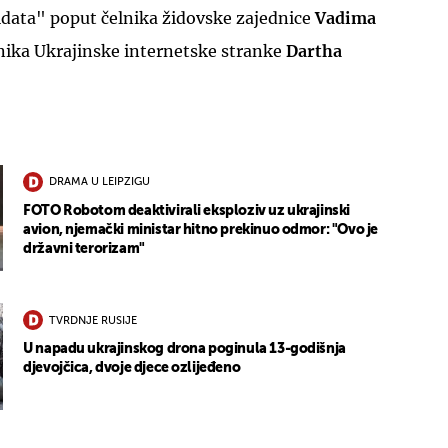
idata" poput čelnika židovske zajednice
Vadima
vnika Ukrajinske internetske stranke
Dartha
DRAMA U LEIPZIGU
FOTO Robotom deaktivirali eksploziv uz ukrajinski
avion, njemački ministar hitno prekinuo odmor: "Ovo je
državni terorizam"
TVRDNJE RUSIJE
U napadu ukrajinskog drona poginula 13-godišnja
djevojčica, dvoje djece ozlijeđeno