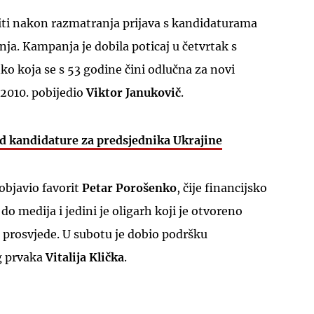
atiti nakon razmatranja prijava s kandidaturama
avnja. Kampanja je dobila poticaj u četvrtak s
 koja se s 53 godine čini odlučna za novi
 2010. pobijedio
Viktor Janukovič
.
UKLJUČITE NOTIFIKACIJE
od kandidature za predsjednika Ukrajine
objavio favorit
Petar Porošenko
, čije financijsko
do medija i jedini je oligarh koji je otvoreno
prosvjede. U subotu je dobio podršku
g prvaka
Vitalija Klička
.