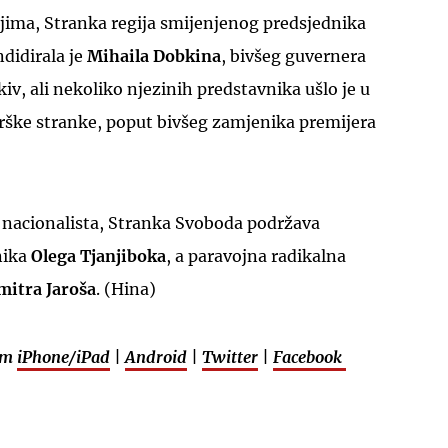
anjima, Stranka regija smijenjenog predsjednika
ndidirala je
Mihaila Dobkina
, bivšeg guvernera
iv, ali nekoliko njezinih predstavnika ušlo je u
rške stranke, poput bivšeg zamjenika premijera
 nacionalista, Stranka Svoboda podržava
nika
Olega Tjanjiboka
, a paravojna radikalna
mitra Jaroša
. (Hina)
em
iPhone/iPad
|
Android
|
Twitter
|
Facebook