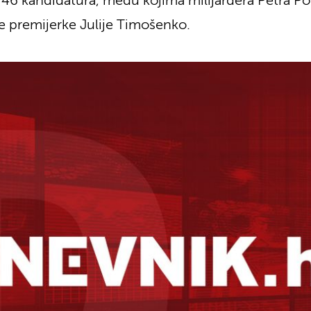
 46 kandidatura, među kojima milijardera Petra Po
še premijerke Julije Timošenko.