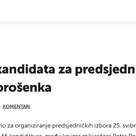
E VIJESTI
kandidata za predsjedni
Porošenka
KOMENTARI
 za organiziranje predsjedničkih izbora 25. svibnja