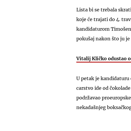
Lista bi se trebala skr
koje će trajati do 4. tr
kandidaturom Timošenko
pokušaj nakon što ju je
Vitalij Kličko odustao 
U petak je kandidaturu 
carstvo ide od čokolade 
podržavao proeuropske 
nekadašnjeg boksačko