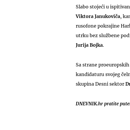
Slabo stojeći u ispitiv
Viktora Janukoviča
, ka
rusofone pokrajine Hark
utrku bez službene pod
Jurija Bojka
.
Sa strane proeuropskih
kandidaturu svojeg čel
skupina Desni sektor
D
DNEVNIK.hr pratite put