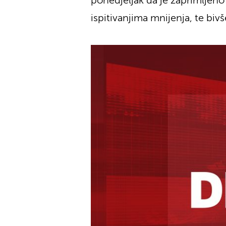
ponedjeljak da je zaprimljeno
ispitivanjima mnijenja, te biv