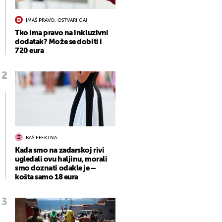
IMAŠ PRAVO, OSTVARI GA!
Tko ima pravo na inkluzivni
dodatak? Može se dobiti i
720 eura
BAŠ EFEKTNA
Kada smo na zadarskoj rivi
ugledali ovu haljinu, morali
smo doznati odakle je –
košta samo 18 eura