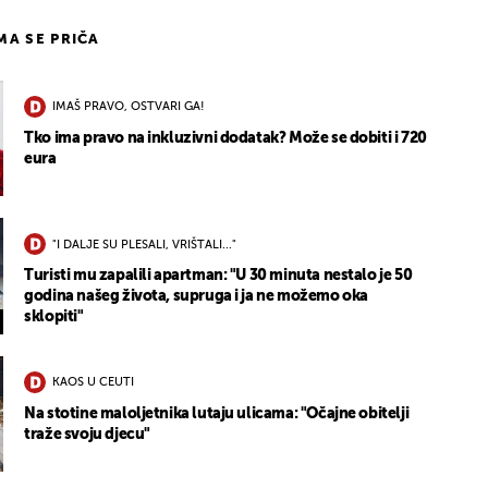
IMA SE PRIČA
IMAŠ PRAVO, OSTVARI GA!
Tko ima pravo na inkluzivni dodatak? Može se dobiti i 720
eura
"I DALJE SU PLESALI, VRIŠTALI..."
Turisti mu zapalili apartman: "U 30 minuta nestalo je 50
godina našeg života, supruga i ja ne možemo oka
sklopiti"
KAOS U CEUTI
Na stotine maloljetnika lutaju ulicama: "Očajne obitelji
traže svoju djecu"