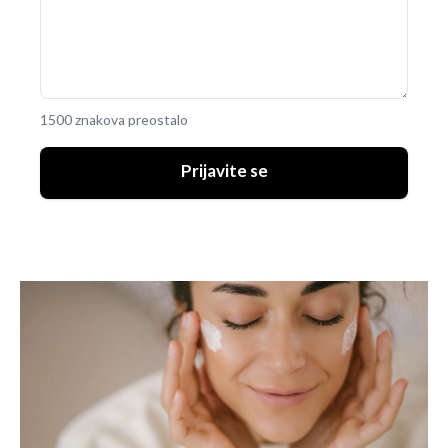
1500 znakova preostalo
Prijavite se