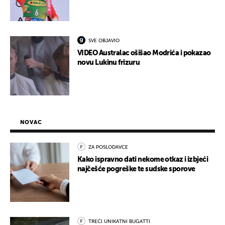
SVE OBJAVIO
VIDEO Australac ošišao Modrića i pokazao
novu Lukinu frizuru
NOVAC
ZA POSLODAVCE
Kako ispravno dati nekome otkaz i izbjeći
najčešće pogreške te sudske sporove
TREĆI UNIKATNI BUGATTI