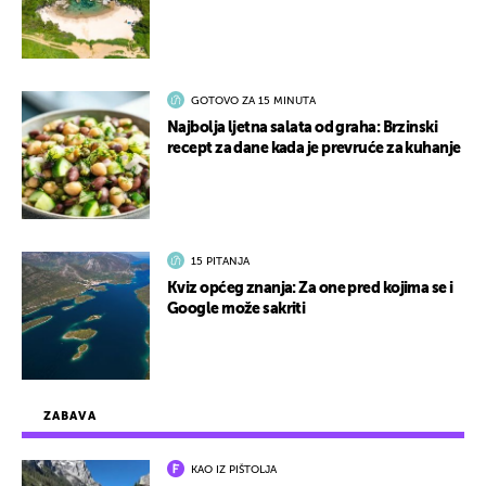
GOTOVO ZA 15 MINUTA
Najbolja ljetna salata od graha: Brzinski
recept za dane kada je prevruće za kuhanje
15 PITANJA
Kviz općeg znanja: Za one pred kojima se i
Google može sakriti
ZABAVA
KAO IZ PIŠTOLJA