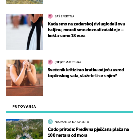
BAŠ EFEKTNA
Kada smo na zadarskoj rivi ugledali ovu
haljinu, morali smo doznati odakle je –
košta samo 18 eura
(NE)PRIMJERENA?
Svećenik kritizirao kratku odjeću usred
toplinskog vala, slažete li se s njim?
PUTOVANJA
NAJMANJA NA SVIJETU
Čudo prirode: Predivna pješčana plaža na
100 metara od mora