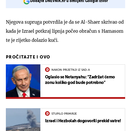
Dodajte DNEVNIK.hr u omiljeni Google izvor
Njegova supruga potvrdila je da se Al-Shaer skrivao od
kada je Izrael potkraj lipnja počeo obračun s Hamasom
te je rijetko dolazio kući.
PROČITAJTE I OVO
NAKON PRIJETNJI IZ SAD-A
Oglasio se Netanyahu: "Zadržat ćemo
zonu koliko god bude potrebno"
STUPILO PRIMIRJE
Izrael i Hezbolah dogovorili prekid vatre!