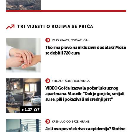
TRI VIJESTI O KOJIMA SE PRIČA
IMAŠ PRAVO, OSTVARI GA!
Tko ima pravo na inkluzivni dodatak? Može
se dobiti i 720 eura
STIGAO I ŠOK S BOOKINGA
VIDEO Gošća izazvala požar luksuznog
apartmana. Vlasnik: "Dok je gorjelo, smijali
su se, pili i pokazivali mi srednji prst"
1:27
7
KRENULO OD BRZE HRANE
Je li ovo povrće krivo za epidemiju? Stotine