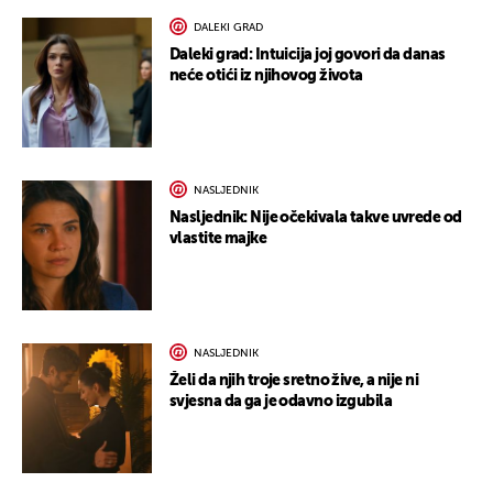
DALEKI GRAD
Daleki grad: Intuicija joj govori da danas
neće otići iz njihovog života
NASLJEDNIK
Nasljednik: Nije očekivala takve uvrede od
vlastite majke
NASLJEDNIK
Želi da njih troje sretno žive, a nije ni
svjesna da ga je odavno izgubila