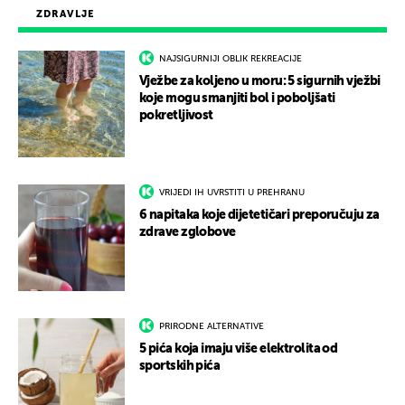
ZDRAVLJE
NAJSIGURNIJI OBLIK REKREACIJE
Vježbe za koljeno u moru: 5 sigurnih vježbi
koje mogu smanjiti bol i poboljšati
pokretljivost
VRIJEDI IH UVRSTITI U PREHRANU
6 napitaka koje dijetetičari preporučuju za
zdrave zglobove
PRIRODNE ALTERNATIVE
5 pića koja imaju više elektrolita od
sportskih pića