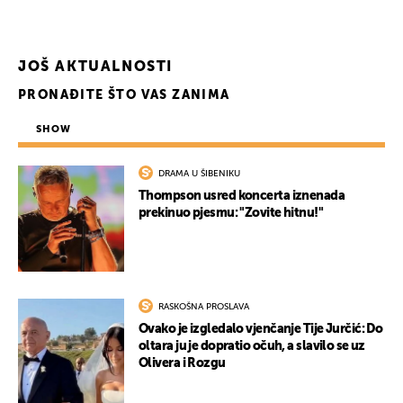
JOŠ AKTUALNOSTI
PRONAĐITE ŠTO VAS ZANIMA
SHOW
DRAMA U ŠIBENIKU
UKLJUČITE NOTIFIKACIJE
Thompson usred koncerta iznenada
prekinuo pjesmu: "Zovite hitnu!"
RASKOŠNA PROSLAVA
Ovako je izgledalo vjenčanje Tije Jurčić: Do
oltara ju je dopratio očuh, a slavilo se uz
Olivera i Rozgu