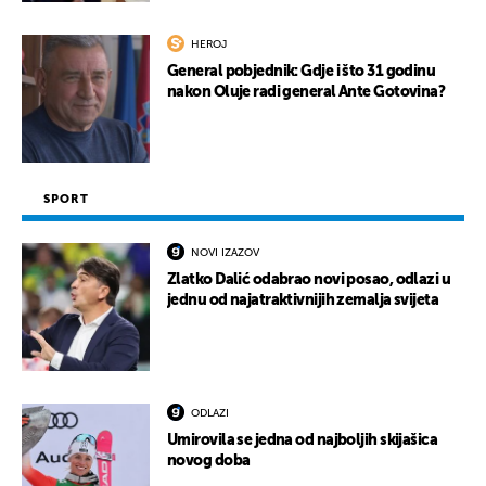
HEROJ
General pobjednik: Gdje i što 31 godinu
nakon Oluje radi general Ante Gotovina?
SPORT
NOVI IZAZOV
Zlatko Dalić odabrao novi posao, odlazi u
jednu od najatraktivnijih zemalja svijeta
ODLAZI
Umirovila se jedna od najboljih skijašica
novog doba