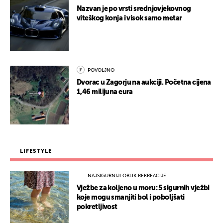
Nazvan je po vrsti srednjovjekovnog
viteškog konja i visok samo metar
POVOLJNO
Dvorac u Zagorju na aukciji. Početna cijena
1,46 milijuna eura
LIFESTYLE
NAJSIGURNIJI OBLIK REKREACIJE
Vježbe za koljeno u moru: 5 sigurnih vježbi
koje mogu smanjiti bol i poboljšati
pokretljivost