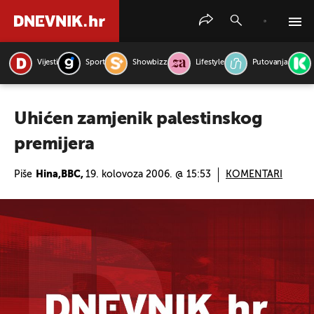
Vijesti
Sport
Showbizz
Lifestyle
Putovanja
PRETRAŽITE VIJESTI
Uhićen zamjenik palestinskog
premijera
Piše
Hina,BBC,
19. kolovoza 2006. @ 15:53
KOMENTARI