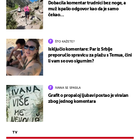
Dobacila komentar trudnici bez noge, a
muž ispalio odgovor kao da je samo
čekao…
ŠTO KAŽETE?
Isključio komentare: Par iz Srbije
preporučio spravicu za plažu s Temua, čini
li vam se ovo sigurnim?
IVANA SE SPASILA
Grafit o propaloj ljubavi postao je viralan
zbog jednog komentara
TV