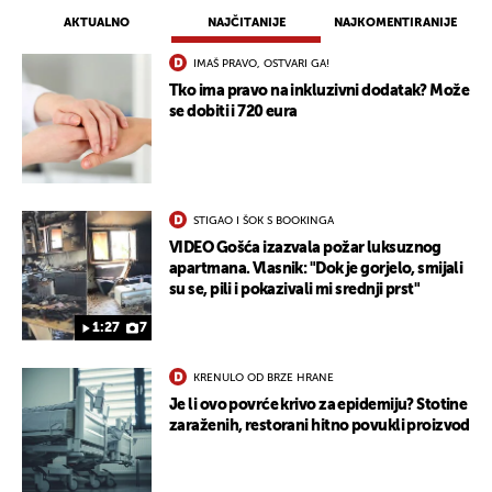
AKTUALNO
NAJČITANIJE
NAJKOMENTIRANIJE
IMAŠ PRAVO, OSTVARI GA!
Tko ima pravo na inkluzivni dodatak? Može
se dobiti i 720 eura
STIGAO I ŠOK S BOOKINGA
VIDEO Gošća izazvala požar luksuznog
apartmana. Vlasnik: "Dok je gorjelo, smijali
su se, pili i pokazivali mi srednji prst"
1:27
7
KRENULO OD BRZE HRANE
Je li ovo povrće krivo za epidemiju? Stotine
zaraženih, restorani hitno povukli proizvod