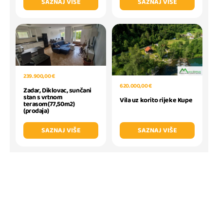
SAZNAJ VIŠE
SAZNAJ VIŠE
239.900,00 €
620.000,00 €
Zadar, Diklovac, sunčani
stan s vrtnom
Vila uz korito rijeke Kupe
terasom(77,50m2)
(prodaja)
SAZNAJ VIŠE
SAZNAJ VIŠE