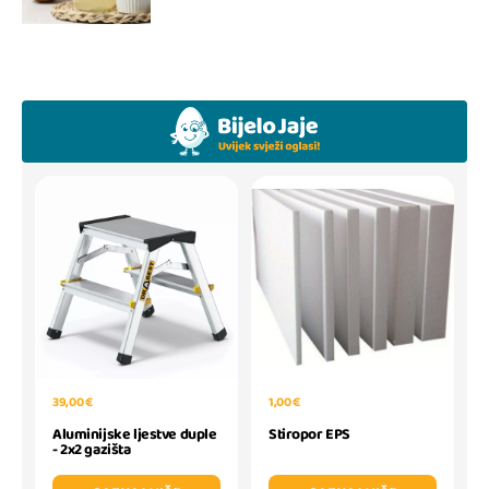
39,00 €
1,00 €
Aluminijske ljestve duple
Stiropor EPS
- 2x2 gazišta