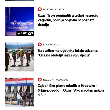
IZLETJELI S CESTE
Užas! Troje poginulih u teškoj nesreći u
Zagrebu, policija objavila nepoznate
detalje
1:02
5
KAOS U CEUTI
Na stotine maloljetnika lutaju ulicama:
"Očajne obitelji traže svoju djecu"
REZULTAT RAZMJENE
Zajedničko pismo mladih iz Hrvatske i
Srbije povodom Oluje: "Ako si rođen nakon
'95..."