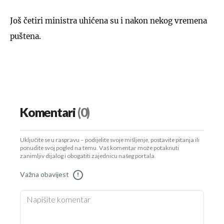
Još četiri ministra uhićena su i nakon nekog vremena
puštena.
Komentari
(0)
Uključite se u raspravu – podijelite svoje mišljenje, postavite pitanja ili
ponudite svoj pogled na temu. Vaš komentar može potaknuti
zanimljiv dijalog i obogatiti zajednicu našeg portala.
Važna obavijest
!