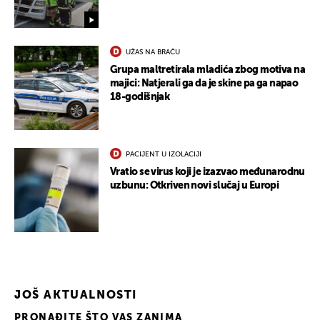
UŽAS NA BRAČU
Grupa maltretirala mladića zbog motiva na
majici: Natjerali ga da je skine pa ga napao
18-godišnjak
PACIJENT U IZOLACIJI
Vratio se virus koji je izazvao međunarodnu
uzbunu: Otkriven novi slučaj u Europi
JOŠ AKTUALNOSTI
PRONAĐITE ŠTO VAS ZANIMA