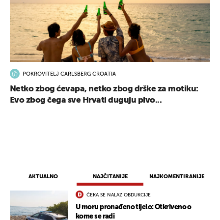
POKROVITELJ CARLSBERG CROATIA
Netko zbog ćevapa, netko zbog drške za motiku:
Evo zbog čega sve Hrvati duguju pivo...
AKTUALNO
NAJČITANIJE
NAJKOMENTIRANIJE
ČEKA SE NALAZ OBDUKCIJE
U moru pronađeno tijelo: Otkriveno o
kome se radi