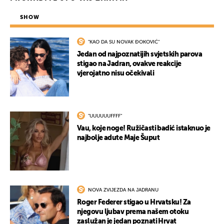
SHOW
"KAO DA SU NOVAK ĐOKOVIĆ"
Jedan od najpoznatijih svjetskih parova
stigao na Jadran, ovakve reakcije
vjerojatno nisu očekivali
"UUUUUUFFFF"
Vau, koje noge! Ružičasti badić istaknuo je
najbolje adute Maje Šuput
NOVA ZVIJEZDA NA JADRANU
Roger Federer stigao u Hrvatsku! Za
njegovu ljubav prema našem otoku
zaslužan je jedan poznati Hrvat