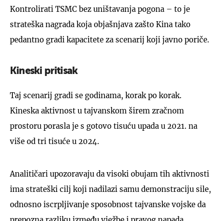
Kontrolirati TSMC bez uništavanja pogona – to je
strateška nagrada koja objašnjava zašto Kina tako
pedantno gradi kapacitete za scenarij koji javno poriče.
Kineski pritisak
Taj scenarij gradi se godinama, korak po korak.
Kineska aktivnost u tajvanskom širem zračnom
prostoru porasla je s gotovo tisuću upada u 2021. na
više od tri tisuće u 2024.
Analitičari upozoravaju da visoki obujam tih aktivnosti
ima strateški cilj koji nadilazi samu demonstraciju sile,
odnosno iscrpljivanje sposobnost tajvanske vojske da
prepozna razliku između vježbe i pravog napada.