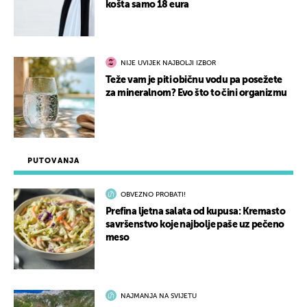
košta samo 18 eura
NIJE UVIJEK NAJBOLJI IZBOR
Teže vam je piti običnu vodu pa posežete
za mineralnom? Evo što to čini organizmu
PUTOVANJA
OBVEZNO PROBATI!
Prefina ljetna salata od kupusa: Kremasto
savršenstvo koje najbolje paše uz pečeno
meso
NAJMANJA NA SVIJETU