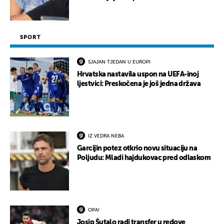
SPORT
SJAJAN TJEDAN U EUROPI
Hrvatska nastavila uspon na UEFA-inoj
ljestvici: Preskočena je još jedna država
IZ VEDRA NEBA
Garcijin potez otkrio novu situaciju na
Poljudu: Mladi hajdukovac pred odlaskom
OPA!
Josip Šutalo radi transfer u redove