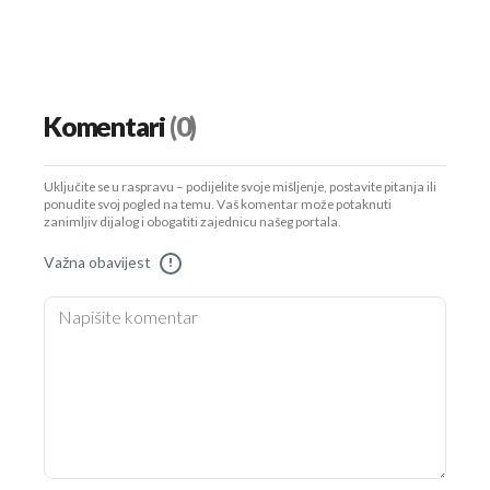
Komentari
(0)
Uključite se u raspravu – podijelite svoje mišljenje, postavite pitanja ili
ponudite svoj pogled na temu. Vaš komentar može potaknuti
zanimljiv dijalog i obogatiti zajednicu našeg portala.
Važna obavijest
!