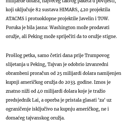
milijarde dolara, najvećeg takvog paketa u povijesti,
koji uključuje 82 sustava HIMARS, 420 projektila
ATACMS i protuoklopne projektile Javelin i TOW.
Poruka je bila jasna: Washington može prodavati
oružje, ali Peking može spriječiti da to oružje stigne.
Prošlog petka, samo četiri dana prije Trumpovog
slijetanja u Peking, Tajvan je odobrio izvanredni
obrambeni proračun od 25 milijardi dolara namijenjen
kupnji američkog oružja do 2033. godine. Iznos je
znatno niži od 40 milijardi dolara koje je tražio
predsjednik Lai, a oporba je pristala glasati 'za' uz
ograničenje isključivo na kupnju američkog, ne i
domaćeg tajvanskog oružja.