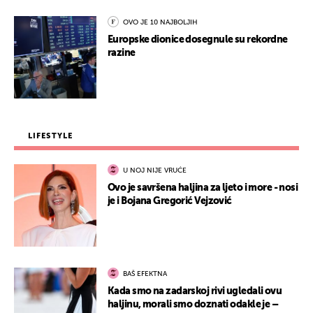
OVO JE 10 NAJBOLJIH
Europske dionice dosegnule su rekordne
razine
LIFESTYLE
U NOJ NIJE VRUĆE
Ovo je savršena haljina za ljeto i more - nosi
je i Bojana Gregorić Vejzović
BAŠ EFEKTNA
Kada smo na zadarskoj rivi ugledali ovu
haljinu, morali smo doznati odakle je –