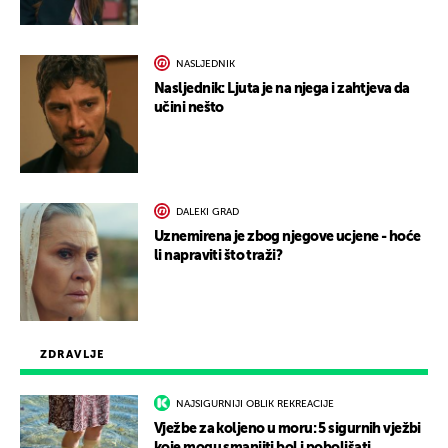
NASLJEDNIK
Nasljednik: Ljuta je na njega i zahtjeva da
učini nešto
DALEKI GRAD
Uznemirena je zbog njegove ucjene - hoće
li napraviti što traži?
ZDRAVLJE
NAJSIGURNIJI OBLIK REKREACIJE
Vježbe za koljeno u moru: 5 sigurnih vježbi