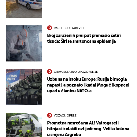
RASTE BROJ MRTVIH
Broj zaraženih prvi put premašio četiri
tisuće: Širi se smrtonosna epidemija
OBAVJEŠTAJNO UPOZORENJE
Uzbuna na istoku Europe: Rusija bi mogla
napasti, a poznato i kada! Moguć i kopneni
upad u članicu NATO-a
VOZAČI, OPREZ!
Prometna nesreća na A1! Vatrogasci i
hitnjaci izvlačili ozlijeđenog. Velika kolona
u smjeru Zagreba