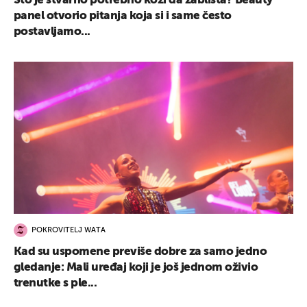
Što je stvarno potrebno koži da zablista? Beauty
panel otvorio pitanja koja si i same često
postavljamo...
POKROVITELJ WATA
Kad su uspomene previše dobre za samo jedno
gledanje: Mali uređaj koji je još jednom oživio
trenutke s ple...