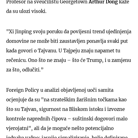
Profesor na sveučilištu Georgetown
Arthur Dong
kaže
da su ulozi visoki.
"Xi Jinping svoju poruku da povijesni trend ujedinjenja
domovine ne može biti zaustavljen ponavlja svaki put
kada govori o Tajvanu. U Tajpeju znaju napamet tu
rečenicu. Ono što ne znaju – što će Trump, i u zamjenu
za što, odlučiti.”
Foreign Policy u analizi objavljenoj uoči samita
ocjenjuje da su "na strateškim žarišnim točkama kao
što su Tajvan, sigurnost na Bliskom istoku i izvozne
kontrole naprednih čipova – suštinski dogovori malo
vjerojatni", ali da je moguće nešto potencijalno
jednako važno: jasnije signaliziranje, bolje definirane