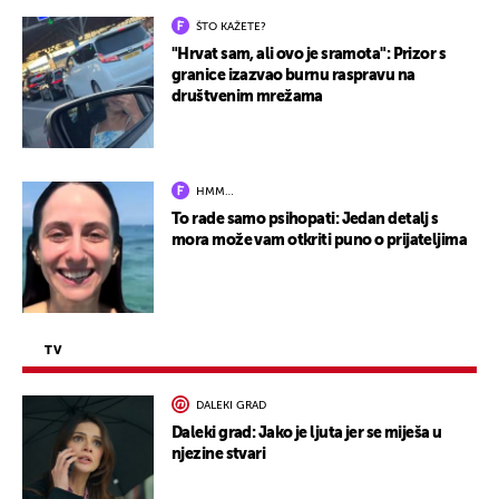
ŠTO KAŽETE?
"Hrvat sam, ali ovo je sramota": Prizor s
granice izazvao burnu raspravu na
društvenim mrežama
HMM…
To rade samo psihopati: Jedan detalj s
mora može vam otkriti puno o prijateljima
TV
DALEKI GRAD
Daleki grad: Jako je ljuta jer se miješa u
njezine stvari