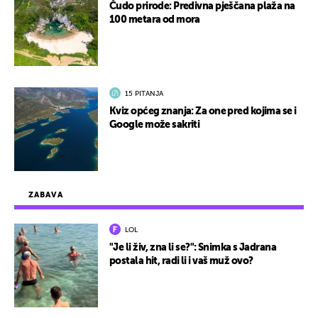
Čudo prirode: Predivna pješčana plaža na
100 metara od mora
15 PITANJA
Kviz općeg znanja: Za one pred kojima se i
Google može sakriti
ZABAVA
LOL
"Je li živ, zna li se?": Snimka s Jadrana
postala hit, radi li i vaš muž ovo?