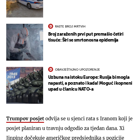
RASTE BROJ MRTVIH
Broj zaraženih prvi put premašio četiri
tisuće: Širi se smrtonosna epidemija
OBAVJEŠTAJNO UPOZORENJE
Uzbuna na istoku Europe: Rusija bi mogla
napasti, a poznato i kada! Moguć i kopneni
upad u članicu NATO-a
Trumpov posjet
odvija se u sjenci rata s Iranom koji je
posjet planiran u travnju odgodio za tjedan dana. Xi
Jinping dočekuje američkog predsjednika s pozicije