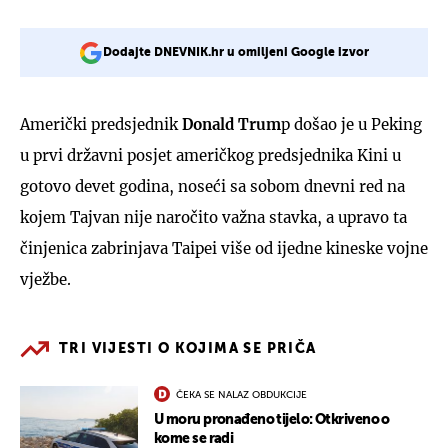
Dodajte DNEVNIK.hr u omiljeni Google izvor
Američki predsjednik
Donald Trum
p došao je u Peking
u prvi državni posjet američkog predsjednika Kini u
gotovo devet godina, noseći sa sobom dnevni red na
kojem Tajvan nije naročito važna stavka, a upravo ta
činjenica zabrinjava Taipei više od ijedne kineske vojne
vježbe.
TRI VIJESTI O KOJIMA SE PRIČA
ČEKA SE NALAZ OBDUKCIJE
U moru pronađeno tijelo: Otkriveno o
kome se radi