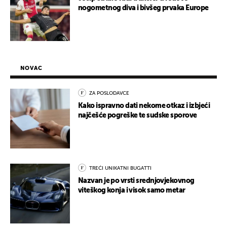
nogometnog diva i bivšeg prvaka Europe
NOVAC
ZA POSLODAVCE
Kako ispravno dati nekome otkaz i izbjeći
najčešće pogreške te sudske sporove
TREĆI UNIKATNI BUGATTI
Nazvan je po vrsti srednjovjekovnog
viteškog konja i visok samo metar