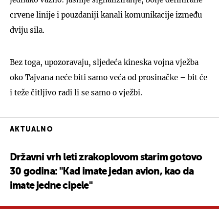
crvene linije i pouzdaniji kanali komunikacije između
dviju sila.
Bez toga, upozoravaju, sljedeća kineska vojna vježba
UKLJUČITE NOTIFIKACIJE
oko Tajvana neće biti samo veća od prosinačke – bit će
i teže čitljivo radi li se samo o vježbi.
AKTUALNO
Državni vrh leti zrakoplovom starim gotovo
30 godina: "Kad imate jedan avion, kao da
imate jedne cipele"