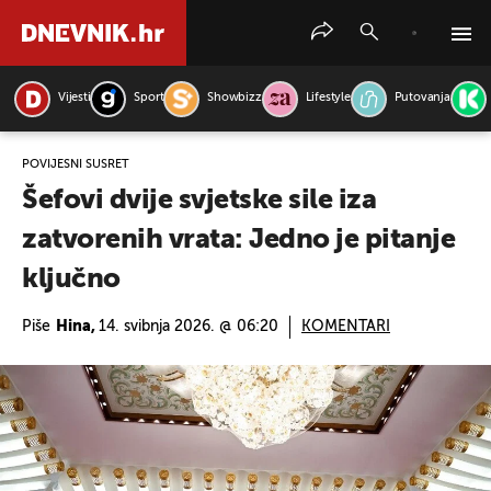
Vijesti
Sport
Showbizz
Lifestyle
Putovanja
PRETRAŽITE VIJESTI
POVIJESNI SUSRET
Šefovi dvije svjetske sile iza
zatvorenih vrata: Jedno je pitanje
ključno
Piše
Hina,
14. svibnja 2026. @ 06:20
KOMENTARI