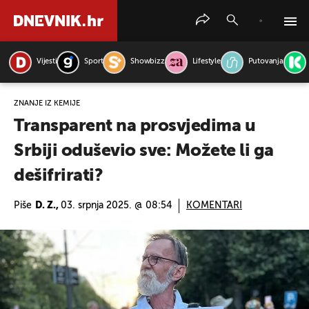
Vijesti
Sport
Showbizz
Lifestyle
Putovanja
PRETRAŽITE VIJESTI
ZNANJE IZ KEMIJE
Transparent na prosvjedima u
Srbiji oduševio sve: Možete li ga
dešifrirati?
Piše
D. Z.,
03. srpnja 2025. @ 08:54
KOMENTARI