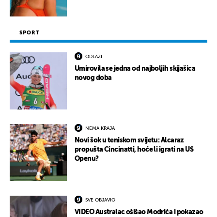
SPORT
ODLAZI
Umirovila se jedna od najboljih skijašica
novog doba
NEMA KRAJA
Novi šok u teniskom svijetu: Alcaraz
propušta Cincinatti, hoće li igrati na US
Openu?
SVE OBJAVIO
VIDEO Australac ošišao Modrića i pokazao