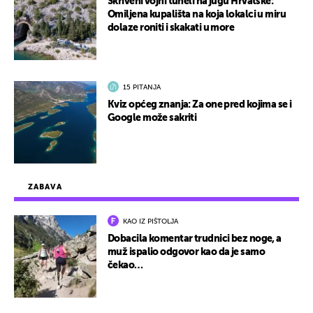
Skriveni vojni tuneli na jugu Hrvatske:
Omiljena kupališta na koja lokalci u miru
dolaze roniti i skakati u more
15 PITANJA
Kviz općeg znanja: Za one pred kojima se i
Google može sakriti
ZABAVA
KAO IZ PIŠTOLJA
Dobacila komentar trudnici bez noge, a
muž ispalio odgovor kao da je samo
čekao…