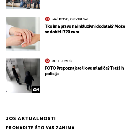
IMAŠ PRAVO, OSTVARI GA!
Tko ima pravo na inkluzivni dodatak? Može
se dobiti i 720 eura
MOLE POMOĆ
FOTO Prepoznajete li ove mladiće? Traži ih
policija
4
UKLJUČITE NOTIFIKACIJE
JOŠ AKTUALNOSTI
PRONAĐITE ŠTO VAS ZANIMA