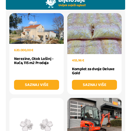
620.000,00 €
Nerezine, Otok Lošinj -
453,96 €
Kuća, 115 m2 Prodaja
Komplet za dvoje Deluxe
Gold
SAZNAJ VIŠE
SAZNAJ VIŠE