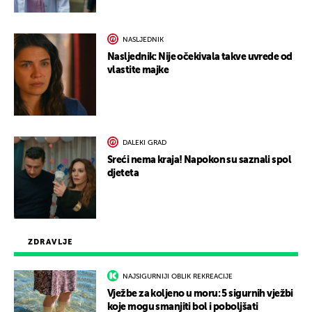
NASLJEDNIK
Nasljednik: Nije očekivala takve uvrede od
vlastite majke
DALEKI GRAD
Sreći nema kraja! Napokon su saznali spol
djeteta
ZDRAVLJE
NAJSIGURNIJI OBLIK REKREACIJE
Vježbe za koljeno u moru: 5 sigurnih vježbi
koje mogu smanjiti bol i poboljšati