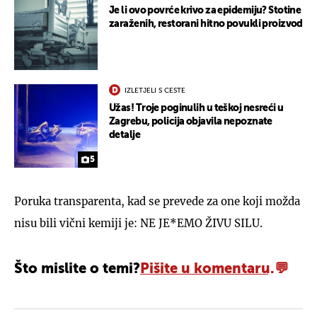
Je li ovo povrće krivo za epidemiju? Stotine
zaraženih, restorani hitno povukli proizvod
IZLETJELI S CESTE
Užas! Troje poginulih u teškoj nesreći u
Zagrebu, policija objavila nepoznate
detalje
5
Poruka transparenta, kad se prevede za one koji možda
nisu bili vični kemiji je: NE JE*EMO ŽIVU SILU.
Što mislite o temi?
Pišite u komentaru.