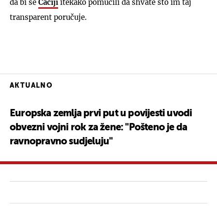
da bi se
Ćaciji
itekako pomučili da shvate što im taj
transparent poručuje.
AKTUALNO
Europska zemlja prvi put u povijesti uvodi
obvezni vojni rok za žene: "Pošteno je da
ravnopravno sudjeluju"