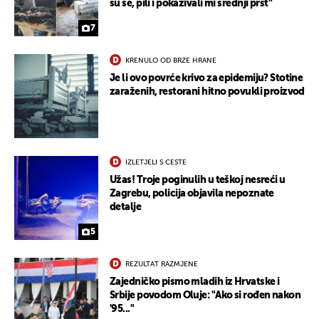
su se, pili i pokazivali mi srednji prst"
7
KRENULO OD BRZE HRANE
Je li ovo povrće krivo za epidemiju? Stotine
zaraženih, restorani hitno povukli proizvod
IZLETJELI S CESTE
Užas! Troje poginulih u teškoj nesreći u
Zagrebu, policija objavila nepoznate
detalje
5
REZULTAT RAZMJENE
Zajedničko pismo mladih iz Hrvatske i
Srbije povodom Oluje: "Ako si rođen nakon
'95..."