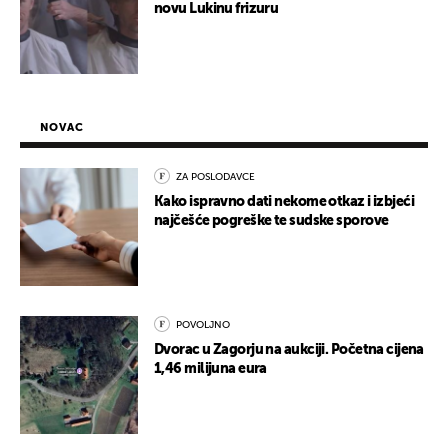
novu Lukinu frizuru
NOVAC
ZA POSLODAVCE
Kako ispravno dati nekome otkaz i izbjeći
najčešće pogreške te sudske sporove
POVOLJNO
Dvorac u Zagorju na aukciji. Početna cijena
1,46 milijuna eura