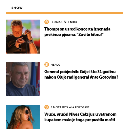
SHOW
DRAMA U ŠIBENIKU
Thompson usred koncerta iznenada
prekinuo pjesmu: "Zovite hitnu!"
HEROJ
General pobjednik: Gdje i što 31 godinu
nakon Oluje radi general Ante Gotovina?
S MORA POSLALA POZDRAVE
Vruće, vruće! Nives Celzijus u vatrenom
kupaćem malo je toga prepustila mašti