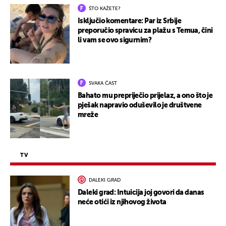
ŠTO KAŽETE?
Isključio komentare: Par iz Srbije
preporučio spravicu za plažu s Temua, čini
li vam se ovo sigurnim?
SVAKA ČAST
Bahato mu prepriječio prijelaz, a ono što je
pješak napravio oduševilo je društvene
mreže
TV
DALEKI GRAD
Daleki grad: Intuicija joj govori da danas
neće otići iz njihovog života