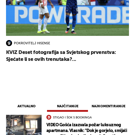
POKROVITELJ HISENSE
KVIZ Deset fotografija sa Svjetskog prvenstva:
Sjećate li se ovih trenutaka?...
AKTUALNO
NAJČITANIJE
NAJKOMENTIRANIJE
STIGAO I ŠOK S BOOKINGA
VIDEO Gošća izazvala požar luksuznog
apartmana. Vlasnik: "Dok je gorjelo, smijali