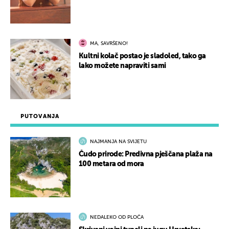
MA, SAVRŠENO!
Kultni kolač postao je sladoled, tako ga
lako možete napraviti sami
PUTOVANJA
NAJMANJA NA SVIJETU
Čudo prirode: Predivna pješčana plaža na
100 metara od mora
NEDALEKO OD PLOČA