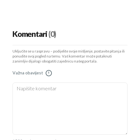
Komentari
(0)
Uključite se u raspravu – podijelite svoje mišljenje, postavite pitanja ili
ponudite svoj pogled na temu. Vaš komentar može potaknuti
zanimljiv dijalog i obogatiti zajednicu našeg portala.
Važna obavijest
!