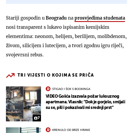
Stariji gospodin u
Beogradu
na
prosvjedima studenata
nosi transparent s lukavo ispisanim kemijskim
elementima: neonom, helijem, berilijem, molibdenom,
živom, silicijem i lutecijem, a tvori zgodnu igru riječi,
svojevrsni rebus.
TRI VIJESTI O KOJIMA SE PRIČA
STIGAO I ŠOK S BOOKINGA
VIDEO Gošća izazvala požar luksuznog
apartmana. Vlasnik: "Dok je gorjelo, smijali
su se, pili i pokazivali mi srednji prst"
7
KRENULO OD BRZE HRANE