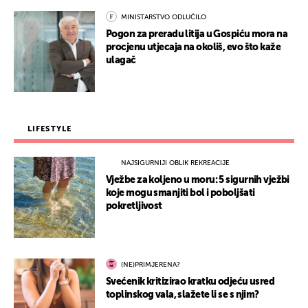
MINISTARSTVO ODLUČILO
Pogon za preradu litija u Gospiću mora na
procjenu utjecaja na okoliš, evo što kaže
ulagač
LIFESTYLE
NAJSIGURNIJI OBLIK REKREACIJE
Vježbe za koljeno u moru: 5 sigurnih vježbi
koje mogu smanjiti bol i poboljšati
pokretljivost
(NE)PRIMJERENA?
Svećenik kritizirao kratku odjeću usred
toplinskog vala, slažete li se s njim?