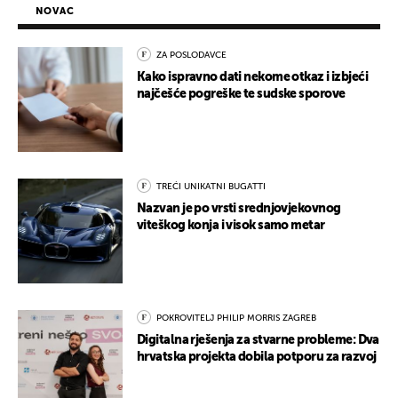
NOVAC
ZA POSLODAVCE
Kako ispravno dati nekome otkaz i izbjeći
najčešće pogreške te sudske sporove
TREĆI UNIKATNI BUGATTI
Nazvan je po vrsti srednjovjekovnog
viteškog konja i visok samo metar
POKROVITELJ PHILIP MORRIS ZAGREB
Digitalna rješenja za stvarne probleme: Dva
hrvatska projekta dobila potporu za razvoj