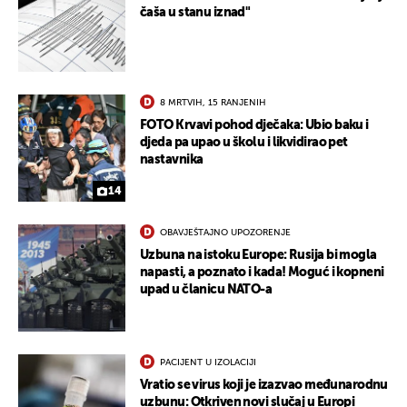
čaša u stanu iznad"
8 MRTVIH, 15 RANJENIH
FOTO Krvavi pohod dječaka: Ubio baku i
djeda pa upao u školu i likvidirao pet
nastavnika
14
OBAVJEŠTAJNO UPOZORENJE
Uzbuna na istoku Europe: Rusija bi mogla
napasti, a poznato i kada! Moguć i kopneni
upad u članicu NATO-a
PACIJENT U IZOLACIJI
Vratio se virus koji je izazvao međunarodnu
uzbunu: Otkriven novi slučaj u Europi