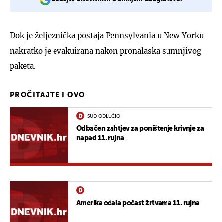
Dok je željeznička postaja Pennsylvania u New Yorku
nakratko je evakuirana nakon pronalaska sumnjivog
paketa.
PROČITAJTE I OVO
SUD ODLUČIO
Odbačen zahtjev za poništenje krivnje za
napad 11. rujna
Amerika odala počast žrtvama 11. rujna