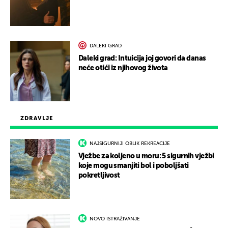
DALEKI GRAD
Daleki grad: Intuicija joj govori da danas
neće otići iz njihovog života
ZDRAVLJE
NAJSIGURNIJI OBLIK REKREACIJE
Vježbe za koljeno u moru: 5 sigurnih vježbi
koje mogu smanjiti bol i poboljšati
pokretljivost
NOVO ISTRAŽIVANJE