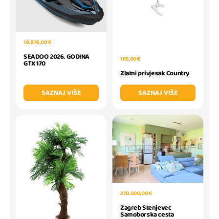
19.876,00 €
SEADOO 2026. GODINA
165,00 €
GTX 170
Zlatni privjesak Country
SAZNAJ VIŠE
SAZNAJ VIŠE
270.000,00 €
Zagreb Stenjevec
Samoborska cesta