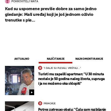
POKROVITELJ WATA
Kad su uspomene previše dobre za samo jedno
gledanje: Mali uređaj koji je još jednom oživio
trenutke s ple...
AKTUALNO
NAJČITANIJE
NAJKOMENTIRANIJE
"I DALJE SU PLESALI, VRIŠTALI..."
Turisti mu zapalili apartman: "U 30 minuta
nestalo je 50 godina našeg života, supruga
i ja ne možemo oka sklopiti"
PRIMORJE
Potres zatresao obalu: "Čula sam razbijanje