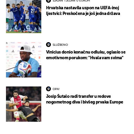
SJAJAN TJEDAN U EUROPI
Hrvatska nastavila uspon na UEFA-inoj
ljestvici: Preskočena je još jedna država
SLUŽBENO
Vinicius donio konačnu odluku, oglasio se
emotivnom porukom: "Hvala vam svima"
OPA!
Josip Šutalo radi transfer u redove
nogometnog diva i bivšeg prvaka Europe