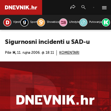
Vijesti
Sport
Showbizz
Lifestyle
Putovanja
PRETRAŽITE VIJESTI
Sigurnosni incidenti u SAD-u
Piše
H,
11. rujna 2006. @ 18:11
KOMENTARI