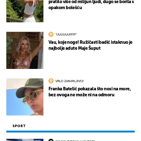
pratilo više od milijun ljudi, dugo se borila s
opakom bolešću
"UUUUUUFFFF"
Vau, koje noge! Ružičasti badić istaknuo je
najbolje adute Maje Šuput
VRLO ZANIMLJIVO!
Franka Batelić pokazala što nosi na more,
bez ovoga ne može ni na odmoru
SPORT