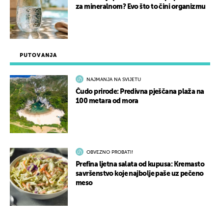
za mineralnom? Evo što to čini organizmu
PUTOVANJA
NAJMANJA NA SVIJETU
Čudo prirode: Predivna pješčana plaža na
100 metara od mora
OBVEZNO PROBATI!
Prefina ljetna salata od kupusa: Kremasto
savršenstvo koje najbolje paše uz pečeno
meso