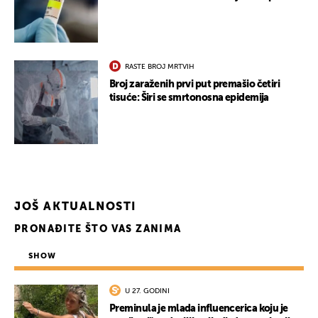
RASTE BROJ MRTVIH
Broj zaraženih prvi put premašio četiri
tisuće: Širi se smrtonosna epidemija
JOŠ AKTUALNOSTI
PRONAĐITE ŠTO VAS ZANIMA
SHOW
UKLJUČITE NOTIFIKACIJE
U 27. GODINI
Preminula je mlada influencerica koju je