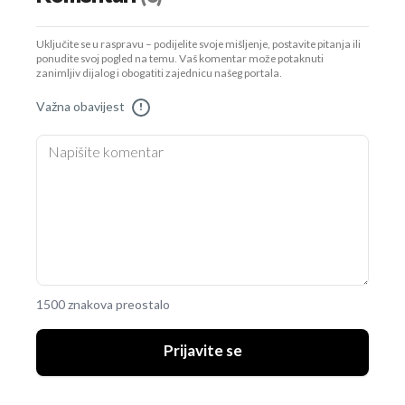
Uključite se u raspravu – podijelite svoje mišljenje, postavite pitanja ili
ponudite svoj pogled na temu. Vaš komentar može potaknuti
zanimljiv dijalog i obogatiti zajednicu našeg portala.
Važna obavijest
!
1500 znakova preostalo
Prijavite se