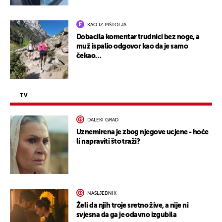
KAO IZ PIŠTOLJA
Dobacila komentar trudnici bez noge, a
muž ispalio odgovor kao da je samo
čekao…
TV
DALEKI GRAD
Uznemirena je zbog njegove ucjene - hoće
li napraviti što traži?
NASLJEDNIK
Želi da njih troje sretno žive, a nije ni
svjesna da ga je odavno izgubila