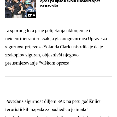
djeda pa upao u školu i likvidirao pet
nastavnika
14
Iz spornog leta prije polijetanja uklonjen je i
neidentificirani ruksak, a glasnogovornica Uprave za
sigurnost prijevoza Yolanda Clark ustvrdila je da je
zrakoplov siguran, objasnivši njegovo
preusmjeravanje "viškom opreza".
Povećana sigurnost diljem SAD na petu godišnjicu
terorističkih napada za posljedicu je imala i