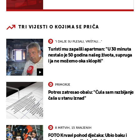
TRI VIJESTI O KOJIMA SE PRIČA
"I DALJE SU PLESALI, VRIŠTALI..."
Turisti mu zapalili apartman: "U 30 minuta
nestalo je 50 godina našeg života, supruga
i ja ne možemo oka sklopiti"
PRIMORJE
Potres zatresao obalu: "Čula sam razbijanje
čaša u stanu iznad"
8 MRTVIH, 15 RANJENIH
FOTO Krvavi pohod dječaka: Ubio baku i