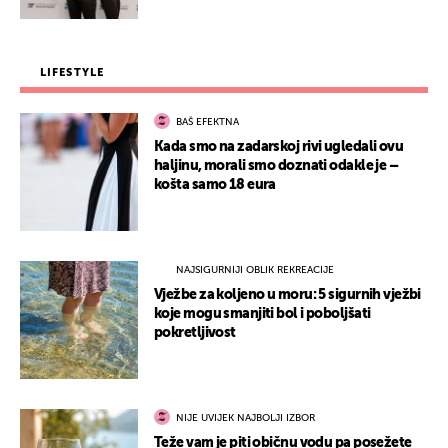
LIFESTYLE
BAŠ EFEKTNA
Kada smo na zadarskoj rivi ugledali ovu
haljinu, morali smo doznati odakle je –
košta samo 18 eura
NAJSIGURNIJI OBLIK REKREACIJE
Vježbe za koljeno u moru: 5 sigurnih vježbi
koje mogu smanjiti bol i poboljšati
pokretljivost
NIJE UVIJEK NAJBOLJI IZBOR
Teže vam je piti običnu vodu pa posežete