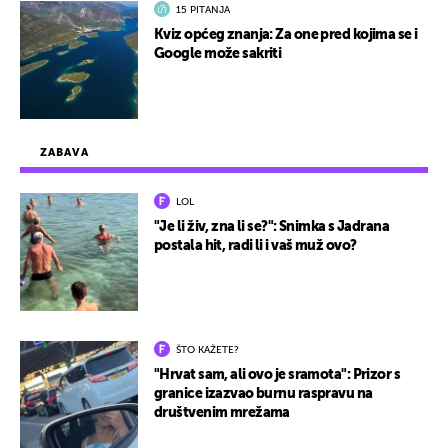
15 PITANJA
Kviz općeg znanja: Za one pred kojima se i
Google može sakriti
ZABAVA
LOL
"Je li živ, zna li se?": Snimka s Jadrana
postala hit, radi li i vaš muž ovo?
ŠTO KAŽETE?
"Hrvat sam, ali ovo je sramota": Prizor s
granice izazvao burnu raspravu na
društvenim mrežama