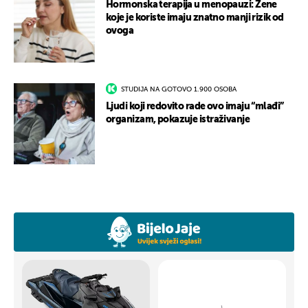
Hormonska terapija u menopauzi: Žene
koje je koriste imaju znatno manji rizik od
ovoga
STUDIJA NA GOTOVO 1.900 OSOBA
Ljudi koji redovito rade ovo imaju “mlađi”
organizam, pokazuje istraživanje