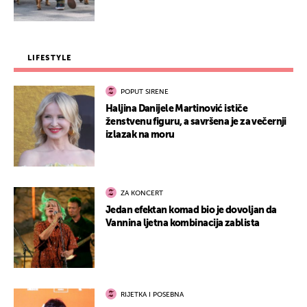
LIFESTYLE
POPUT SIRENE
Haljina Danijele Martinović ističe
ženstvenu figuru, a savršena je za večernji
izlazak na moru
ZA KONCERT
Jedan efektan komad bio je dovoljan da
Vannina ljetna kombinacija zablista
RIJETKA I POSEBNA