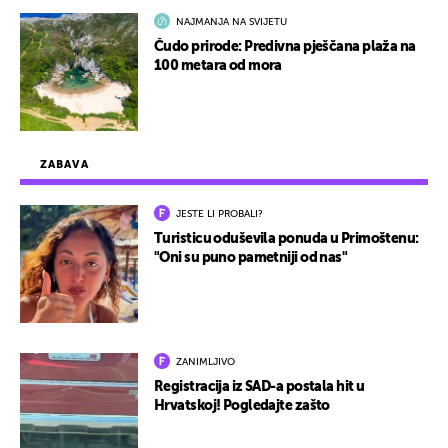
NAJMANJA NA SVIJETU
Čudo prirode: Predivna pješčana plaža na
100 metara od mora
ZABAVA
JESTE LI PROBALI?
Turisticu oduševila ponuda u Primoštenu:
"Oni su puno pametniji od nas"
ZANIMLJIVO
Registracija iz SAD-a postala hit u
Hrvatskoj! Pogledajte zašto