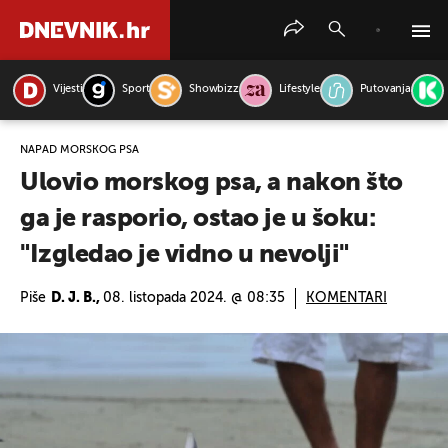
Vijesti
Sport
Showbizz
Lifestyle
Putovanja
PRETRAŽITE VIJESTI
NAPAD MORSKOG PSA
Ulovio morskog psa, a nakon što
ga je rasporio, ostao je u šoku:
"Izgledao je vidno u nevolji"
Piše
D. J. B.,
08. listopada 2024. @ 08:35
KOMENTARI