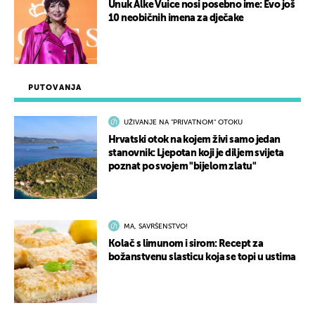
Unuk Alke Vuice nosi posebno ime: Evo još
10 neobičnih imena za dječake
PUTOVANJA
UŽIVANJE NA "PRIVATNOM" OTOKU
Hrvatski otok na kojem živi samo jedan
stanovnik: Ljepotan koji je diljem svijeta
poznat po svojem "bijelom zlatu"
MA, SAVRŠENSTVO!
Kolač s limunom i sirom: Recept za
božanstvenu slasticu koja se topi u ustima