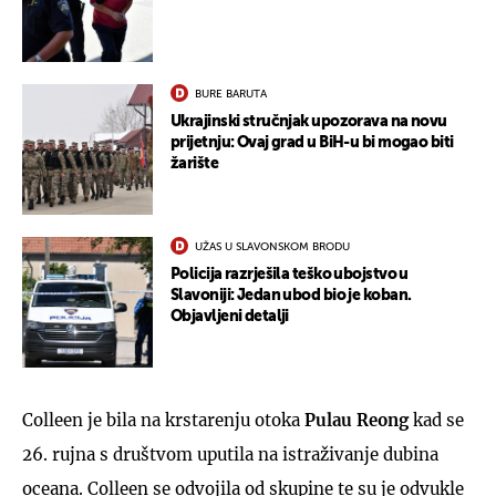
BURE BARUTA
Ukrajinski stručnjak upozorava na novu
prijetnju: Ovaj grad u BiH-u bi mogao biti
žarište
UŽAS U SLAVONSKOM BRODU
Policija razrješila teško ubojstvo u
Slavoniji: Jedan ubod bio je koban.
Objavljeni detalji
Colleen je bila na krstarenju otoka
Pulau Reong
kad se
26. rujna s društvom uputila na istraživanje dubina
oceana. Colleen se odvojila od skupine te su je odvukle