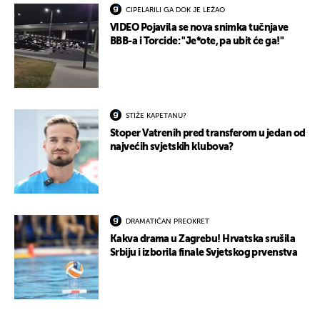
CIPELARILI GA DOK JE LEŽAO
VIDEO Pojavila se nova snimka tučnjave
BBB-a i Torcide: "Je*ote, pa ubit će ga!"
STIŽE KAPETANU?
Stoper Vatrenih pred transferom u jedan od
najvećih svjetskih klubova?
DRAMATIČAN PREOKRET
Kakva drama u Zagrebu! Hrvatska srušila
Srbiju i izborila finale Svjetskog prvenstva