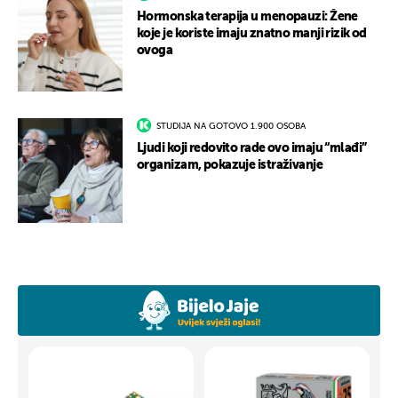
Hormonska terapija u menopauzi: Žene
koje je koriste imaju znatno manji rizik od
ovoga
STUDIJA NA GOTOVO 1.900 OSOBA
Ljudi koji redovito rade ovo imaju “mlađi”
organizam, pokazuje istraživanje