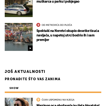
muškarca u parku i pobjegao
OD METKOVIĆA DO PLOČA
Spektakl na Neretvi okupio desetke tisuća
navijača, u napetoj utrci bodrio ih i sam
premijer
JOŠ AKTUALNOSTI
PRONAĐITE ŠTO VAS ZANIMA
SHOW
ČUVA USPOMENU NA NJEGA
Njezinog oca obožavala je cijela Hrvatska!