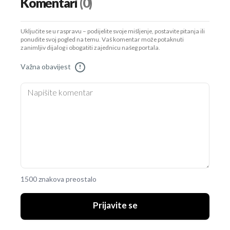
Komentari
(0)
Uključite se u raspravu – podijelite svoje mišljenje, postavite pitanja ili
ponudite svoj pogled na temu. Vaš komentar može potaknuti
zanimljiv dijalog i obogatiti zajednicu našeg portala.
Važna obavijest
!
1500 znakova preostalo
Prijavite se