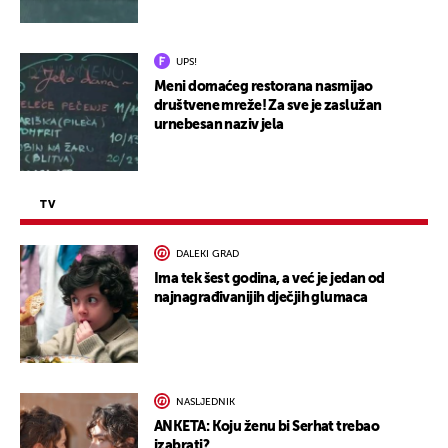
UPS!
Meni domaćeg restorana nasmijao
društvene mreže! Za sve je zaslužan
urnebesan naziv jela
TV
DALEKI GRAD
Ima tek šest godina, a već je jedan od
najnagrađivanijih dječjih glumaca
NASLJEDNIK
ANKETA: Koju ženu bi Serhat trebao
izabrati?