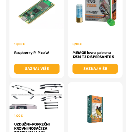
10,00 €
0,90 €
Raspberry Pi Pico W
MIRAGE lovna patrona
12/34 T3 DISPERSANTE 5
SAZNAJ VIŠE
SAZNAJ VIŠE
1,00 €
UZDUŽNI+POPREČNI
KROVNI NOSAČI ZA