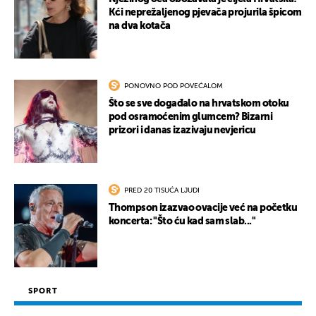
Kći neprežaljenog pjevača projurila špicom
na dva kotača
PONOVNO POD POVEĆALOM
Što se sve događalo na hrvatskom otoku
pod osramoćenim glumcem? Bizarni
prizori i danas izazivaju nevjericu
PRED 20 TISUĆA LJUDI
Thompson izazvao ovacije već na početku
koncerta: "Što ću kad sam slab..."
SPORT