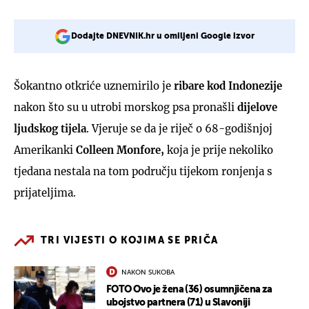
Dodajte DNEVNIK.hr u omiljeni Google izvor
Šokantno otkriće uznemirilo je
ribare kod Indonezije
nakon što su u utrobi morskog psa pronašli
dijelove
ljudskog tijela
. Vjeruje se da je riječ o 68-godišnjoj
Amerikanki
Colleen Monfore,
koja je prije nekoliko
tjedana nestala na tom području tijekom ronjenja s
prijateljima.
TRI VIJESTI O KOJIMA SE PRIČA
NAKON SUKOBA
FOTO Ovo je žena (36) osumnjičena za
ubojstvo partnera (71) u Slavoniji