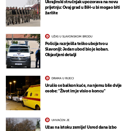
Ukrajinski stručnjak upozorava na novu
prijetnju: Ovaj grad u BiH-u bi mogao biti
žarište
UŽAS U SLAVONSKOM BRODU
Policija razrješila teško ubojstvo u
Slavoniji: Jedan ubod bio je koban.
Objavljeni detalji
DRAMA U RIJECI
Urušio se balkon kuće, na njemu bile dvije
osobe: "Život im je visio o koncu"
UHVAĆEN JE
Užas na istoku zemlje! Usred dana izbo