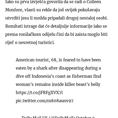
Iako su prva izvješća govorila da se radi o Colleen
Monfore, vlasti su rekle da još uvijek pokušavaju
utvrditi jesu li možda pripadali drugoj nestaloj osobi.
Rezultati istrage dat će detaljnije informacije iako se
prema ronilačkom odijelu čini da bi zaista moglo biti
riječ o nesretnoj turistici.
American tourist, 68, is feared to have been
eaten by a shark after disappearing during a
dive off Indonesia's coast as fisherman find
woman's remains inside killer beast's belly
https://t.co/jFRFgXVX7l
pic.twitter.com/m808aunv97