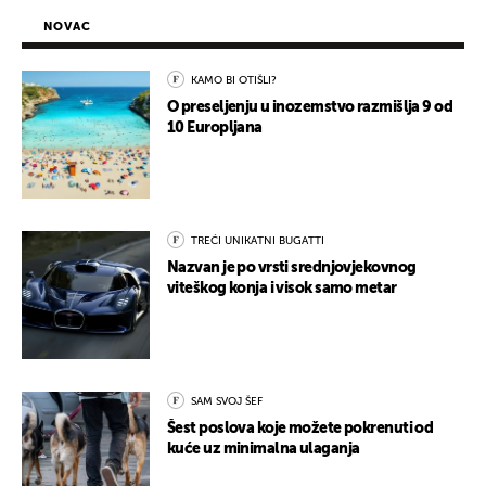
NOVAC
KAMO BI OTIŠLI?
O preseljenju u inozemstvo razmišlja 9 od
10 Europljana
TREĆI UNIKATNI BUGATTI
Nazvan je po vrsti srednjovjekovnog
viteškog konja i visok samo metar
SAM SVOJ ŠEF
Šest poslova koje možete pokrenuti od
kuće uz minimalna ulaganja