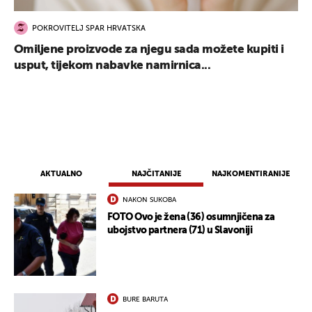
POKROVITELJ SPAR HRVATSKA
Omiljene proizvode za njegu sada možete kupiti i
usput, tijekom nabavke namirnica...
AKTUALNO
NAJČITANIJE
NAJKOMENTIRANIJE
NAKON SUKOBA
FOTO Ovo je žena (36) osumnjičena za
ubojstvo partnera (71) u Slavoniji
UKLJUČITE NOTIFIKACIJE
BURE BARUTA