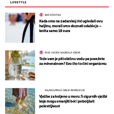
LIFESTYLE
BAŠ EFEKTNA
Kada smo na zadarskoj rivi ugledali ovu
haljinu, morali smo doznati odakle je –
košta samo 18 eura
NIJE UVIJEK NAJBOLJI IZBOR
Teže vam je piti običnu vodu pa posežete
za mineralnom? Evo što to čini organizmu
NAJSIGURNIJI OBLIK REKREACIJE
Vježbe za koljeno u moru: 5 sigurnih vježbi
koje mogu smanjiti bol i poboljšati
pokretljivost