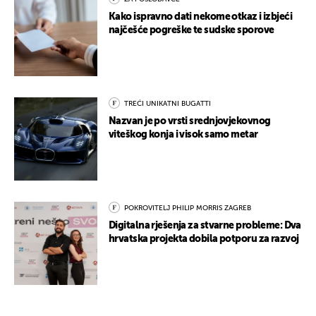
Kako ispravno dati nekome otkaz i izbjeći
najčešće pogreške te sudske sporove
TREĆI UNIKATNI BUGATTI
Nazvan je po vrsti srednjovjekovnog
viteškog konja i visok samo metar
POKROVITELJ PHILIP MORRIS ZAGREB
Digitalna rješenja za stvarne probleme: Dva
hrvatska projekta dobila potporu za razvoj