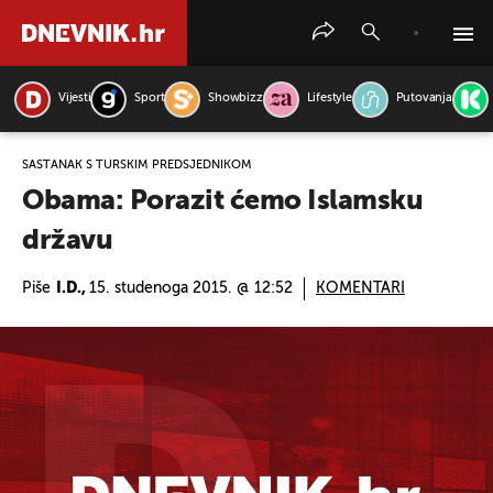
Vijesti
Sport
Showbizz
Lifestyle
Putovanja
PRETRAŽITE VIJESTI
SASTANAK S TURSKIM PREDSJEDNIKOM
Obama: Porazit ćemo Islamsku
državu
Piše
I.D.,
15. studenoga 2015. @ 12:52
KOMENTARI