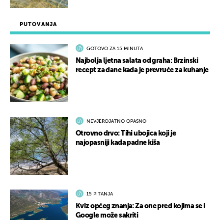
PUTOVANJA
GOTOVO ZA 15 MINUTA
Najbolja ljetna salata od graha: Brzinski
recept za dane kada je prevruće za kuhanje
NEVJEROJATNO OPASNO
Otrovno drvo: Tihi ubojica koji je
najopasniji kada padne kiša
15 PITANJA
Kviz općeg znanja: Za one pred kojima se i
Google može sakriti