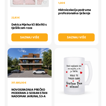
1,00 €
Hidroizolacija podruma
profesionalna rješenja
22,83 €
Dekica Mjehurići 80x110 s
tješilicom roza
SAZNAJ VIŠE
SAZNAJ VIŠE
317.680,00 €
NOVOGRADNJA PREČKO
MODERAN 2-SOBAN STAN
NADOMAK JARUNA, S3-A