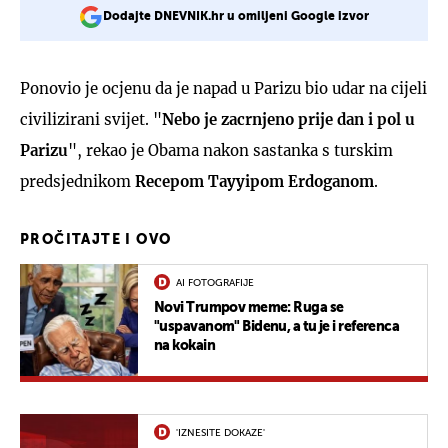
Dodajte DNEVNIK.hr u omiljeni Google izvor
Ponovio je ocjenu da je napad u Parizu bio udar na cijeli
civilizirani svijet. "
Nebo je zacrnjeno prije dan i pol u
Parizu
", rekao je Obama nakon sastanka s turskim
predsjednikom
Recepom Tayyipom Erdoganom
.
PROČITAJTE I OVO
AI FOTOGRAFIJE
Novi Trumpov meme: Ruga se
"uspavanom" Bidenu, a tu je i referenca
na kokain
'IZNESITE DOKAZE'