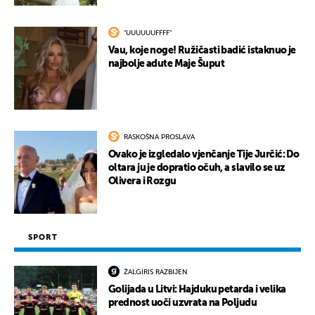
"UUUUUUFFFF"
Vau, koje noge! Ružičasti badić istaknuo je
najbolje adute Maje Šuput
RASKOŠNA PROSLAVA
Ovako je izgledalo vjenčanje Tije Jurčić: Do
oltara ju je dopratio očuh, a slavilo se uz
Olivera i Rozgu
SPORT
ŽALGIRIS RAZBIJEN
Golijada u Litvi: Hajduku petarda i velika
prednost uoči uzvrata na Poljudu