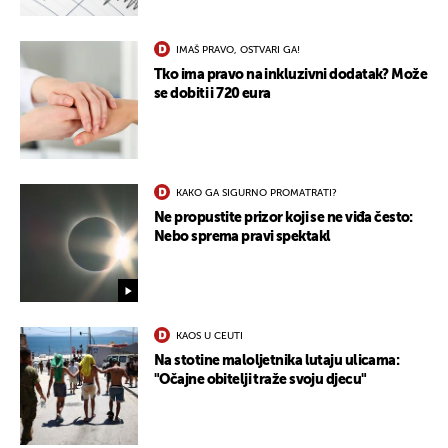
IMAŠ PRAVO, OSTVARI GA!
Tko ima pravo na inkluzivni dodatak? Može
se dobiti i 720 eura
KAKO GA SIGURNO PROMATRATI?
Ne propustite prizor koji se ne viđa često:
Nebo sprema pravi spektakl
KAOS U CEUTI
Na stotine maloljetnika lutaju ulicama:
"Očajne obitelji traže svoju djecu"