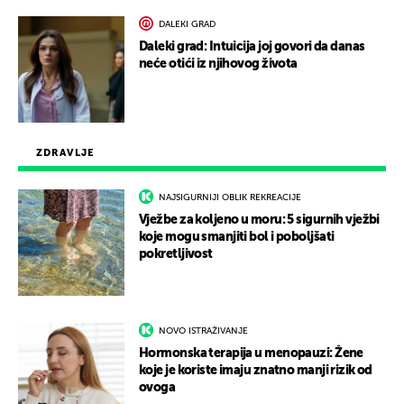
DALEKI GRAD
Daleki grad: Intuicija joj govori da danas
neće otići iz njihovog života
ZDRAVLJE
NAJSIGURNIJI OBLIK REKREACIJE
Vježbe za koljeno u moru: 5 sigurnih vježbi
koje mogu smanjiti bol i poboljšati
pokretljivost
NOVO ISTRAŽIVANJE
Hormonska terapija u menopauzi: Žene
koje je koriste imaju znatno manji rizik od
ovoga