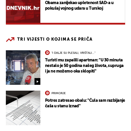
Obama zanijekao upletenost SAD-a u
pokušaj vojnog udara u Turskoj
TRI VIJESTI O KOJIMA SE PRIČA
"I DALJE SU PLESALI, VRIŠTALI..."
Turisti mu zapalili apartman: "U 30 minuta
nestalo je 50 godina našeg života, supruga
i ja ne možemo oka sklopiti"
PRIMORJE
Potres zatresao obalu: "Čula sam razbijanje
čaša u stanu iznad"