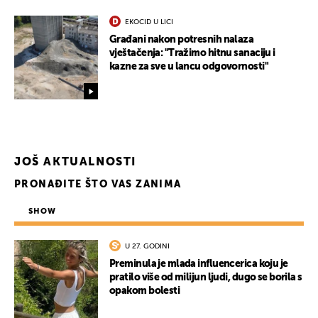
EKOCID U LICI
Građani nakon potresnih nalaza
vještačenja: "Tražimo hitnu sanaciju i
kazne za sve u lancu odgovornosti"
UKLJUČITE NOTIFIKACIJE
JOŠ AKTUALNOSTI
PRONAĐITE ŠTO VAS ZANIMA
SHOW
U 27. GODINI
Preminula je mlada influencerica koju je
pratilo više od milijun ljudi, dugo se borila s
opakom bolesti