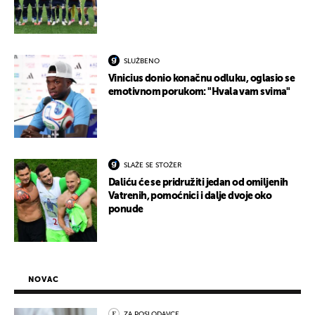
SLUŽBENO
Vinicius donio konačnu odluku, oglasio se
emotivnom porukom: "Hvala vam svima"
SLAŽE SE STOŽER
Daliću će se pridružiti jedan od omiljenih
Vatrenih, pomoćnici i dalje dvoje oko
ponude
NOVAC
ZA POSLODAVCE