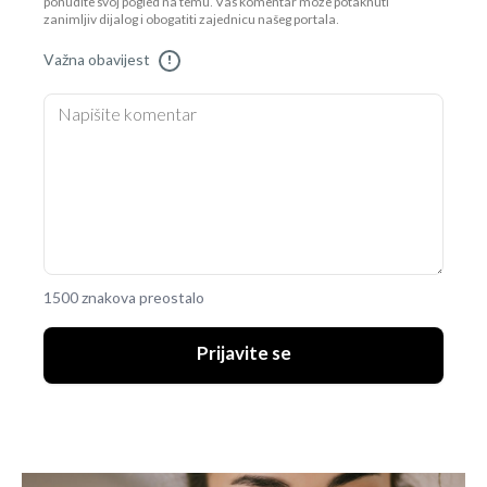
ponudite svoj pogled na temu. Vaš komentar može potaknuti
zanimljiv dijalog i obogatiti zajednicu našeg portala.
Važna obavijest
!
1500 znakova preostalo
Prijavite se