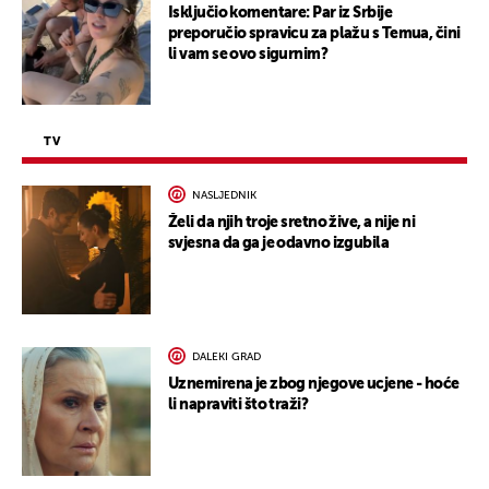
Isključio komentare: Par iz Srbije
preporučio spravicu za plažu s Temua, čini
li vam se ovo sigurnim?
TV
NASLJEDNIK
Želi da njih troje sretno žive, a nije ni
svjesna da ga je odavno izgubila
DALEKI GRAD
Uznemirena je zbog njegove ucjene - hoće
li napraviti što traži?