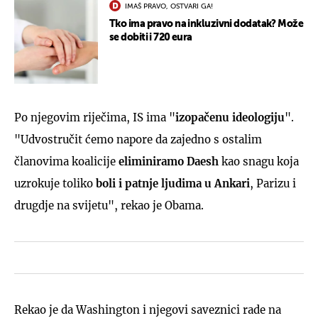
IMAŠ PRAVO, OSTVARI GA!
Tko ima pravo na inkluzivni dodatak? Može
se dobiti i 720 eura
Po njegovim riječima, IS ima "
izopačenu ideologiju
".
"Udvostručit ćemo napore da zajedno s ostalim
članovima koalicije
eliminiramo Daesh
kao snagu koja
uzrokuje toliko
boli i patnje ljudima u Ankari
, Parizu i
drugdje na svijetu", rekao je Obama.
Rekao je da Washington i njegovi saveznici rade na