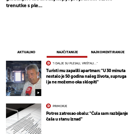
trenutke s ple...
AKTUALNO
NAJČITANIJE
NAJKOMENTIRANIJE
"I DALJE SU PLESALI, VRIŠTALI..."
Turisti mu zapalili apartman: "U 30 minuta
nestalo je 50 godina našeg života, supruga
i ja ne možemo oka sklopiti"
PRIMORJE
Potres zatresao obalu: "Čula sam razbijanje
čaša u stanu iznad"