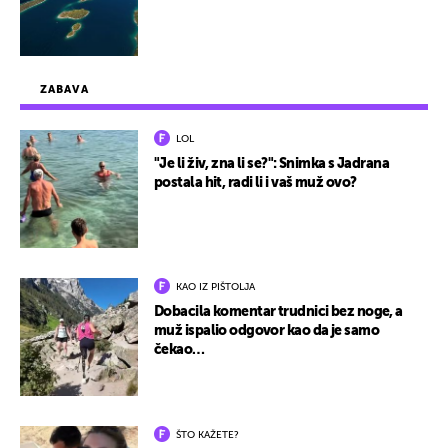
ZABAVA
LOL
"Je li živ, zna li se?": Snimka s Jadrana
postala hit, radi li i vaš muž ovo?
KAO IZ PIŠTOLJA
Dobacila komentar trudnici bez noge, a
muž ispalio odgovor kao da je samo
čekao…
ŠTO KAŽETE?