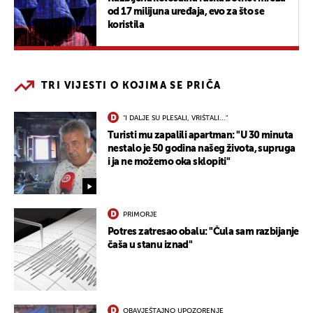
od 17 milijuna uređaja, evo za što se
koristila
TRI VIJESTI O KOJIMA SE PRIČA
"I DALJE SU PLESALI, VRIŠTALI..."
Turisti mu zapalili apartman: "U 30 minuta
nestalo je 50 godina našeg života, supruga
i ja ne možemo oka sklopiti"
PRIMORJE
Potres zatresao obalu: "Čula sam razbijanje
čaša u stanu iznad"
OBAVJEŠTAJNO UPOZORENJE