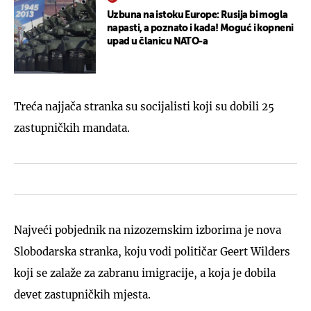
Uzbuna na istoku Europe: Rusija bi mogla
napasti, a poznato i kada! Moguć i kopneni
upad u članicu NATO-a
Treća najjača stranka su socijalisti koji su dobili 25
zastupničkih mandata.
Najveći pobjednik na nizozemskim izborima je nova
Slobodarska stranka, koju vodi političar Geert Wilders
koji se zalaže za zabranu imigracije, a koja je dobila
devet zastupničkih mjesta.