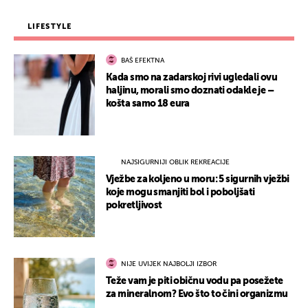
LIFESTYLE
BAŠ EFEKTNA
Kada smo na zadarskoj rivi ugledali ovu
haljinu, morali smo doznati odakle je –
košta samo 18 eura
NAJSIGURNIJI OBLIK REKREACIJE
Vježbe za koljeno u moru: 5 sigurnih vježbi
koje mogu smanjiti bol i poboljšati
pokretljivost
NIJE UVIJEK NAJBOLJI IZBOR
Teže vam je piti običnu vodu pa posežete
za mineralnom? Evo što to čini organizmu