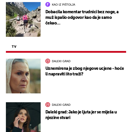
KAO IZ PIŠTOLJA
Dobacila komentar trudnici bez noge, a
muž ispalio odgovor kao da je samo
čekao…
TV
DALEKI GRAD
Uznemirena je zbog njegove ucjene - hoće
li napraviti što traži?
DALEKI GRAD
Daleki grad: Jako je ljuta jer se miješa u
njezine stvari