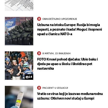
OBAVJEŠTAJNO UPOZORENJE
Uzbuna na istoku Europe: Rusija bi mogla
napasti, a poznato i kada! Moguć i kopneni
upad u članicu NATO-a
8 MRTVIH, 15 RANJENIH
FOTO Krvavi pohod dječaka: Ubio baku i
djeda pa upao u školu i likvidirao pet
nastavnika
14
PACIJENT U IZOLACIJI
Vratio se virus koji je izazvao međunarodnu
uzbunu: Otkriven novi slučaj u Europi