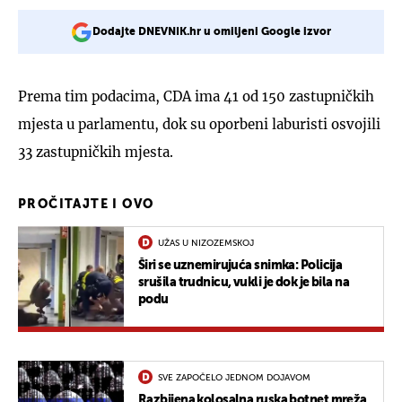
Dodajte DNEVNIK.hr u omiljeni Google izvor
Prema tim podacima, CDA ima 41 od 150 zastupničkih
mjesta u parlamentu, dok su oporbeni laburisti osvojili
33 zastupničkih mjesta.
PROČITAJTE I OVO
UŽAS U NIZOZEMSKOJ
Širi se uznemirujuća snimka: Policija
srušila trudnicu, vukli je dok je bila na
podu
SVE ZAPOČELO JEDNOM DOJAVOM
Razbijena kolosalna ruska botnet mreža