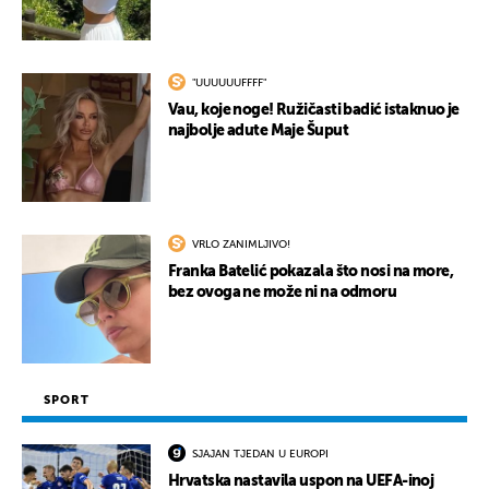
"UUUUUUFFFF"
Vau, koje noge! Ružičasti badić istaknuo je
najbolje adute Maje Šuput
VRLO ZANIMLJIVO!
Franka Batelić pokazala što nosi na more,
bez ovoga ne može ni na odmoru
SPORT
SJAJAN TJEDAN U EUROPI
Hrvatska nastavila uspon na UEFA-inoj