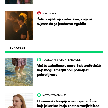
NASLJEDNIK
Želi da njih troje sretno žive, a nije ni
svjesna da ga je odavno izgubila
ZDRAVLJE
NAJSIGURNIJI OBLIK REKREACIJE
Vježbe za koljeno u moru: 5 sigurnih vježbi
koje mogu smanjiti bol i poboljšati
pokretljivost
NOVO ISTRAŽIVANJE
Hormonska terapija u menopauzi: Žene
koje je koriste imaju znatno manji rizik od