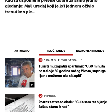
Kad su uspomene previše dobre za samo jedno
gledanje: Mali uređaj koji je još jednom oživio
trenutke s ple...
AKTUALNO
NAJČITANIJE
NAJKOMENTIRANIJE
"I DALJE SU PLESALI, VRIŠTALI..."
Turisti mu zapalili apartman: "U 30 minuta
nestalo je 50 godina našeg života, supruga
i ja ne možemo oka sklopiti"
PRIMORJE
Potres zatresao obalu: "Čula sam razbijanje
čaša u stanu iznad"