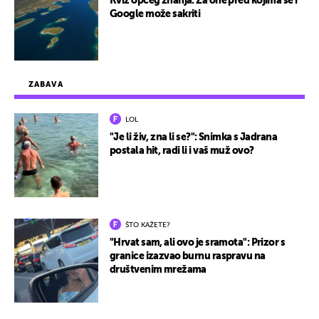
Kviz općeg znanja: Za one pred kojima se i
Google može sakriti
ZABAVA
LOL
"Je li živ, zna li se?": Snimka s Jadrana
postala hit, radi li i vaš muž ovo?
ŠTO KAŽETE?
"Hrvat sam, ali ovo je sramota": Prizor s
granice izazvao burnu raspravu na
društvenim mrežama