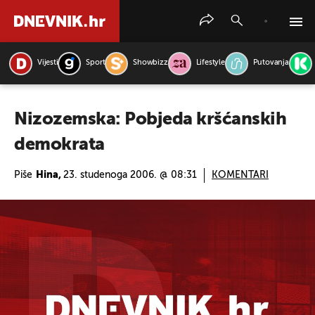
Vijesti
Sport
Showbizz
Lifestyle
Putovanja
PRETRAŽITE VIJESTI
Nizozemska: Pobjeda kršćanskih
demokrata
Piše
Hina,
23. studenoga 2006. @ 08:31
KOMENTARI