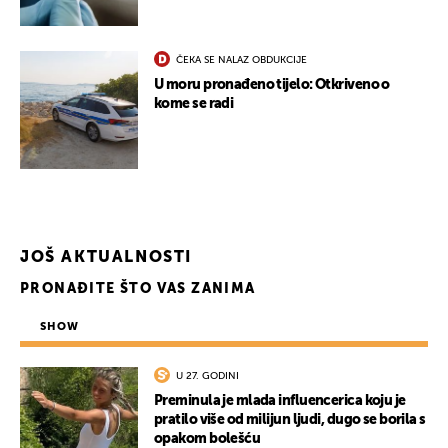
ČEKA SE NALAZ OBDUKCIJE
U moru pronađeno tijelo: Otkriveno o
kome se radi
JOŠ AKTUALNOSTI
PRONAĐITE ŠTO VAS ZANIMA
SHOW
UKLJUČITE NOTIFIKACIJE
U 27. GODINI
Preminula je mlada influencerica koju je
pratilo više od milijun ljudi, dugo se borila s
opakom bolešću