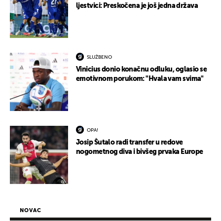
ljestvici: Preskočena je još jedna država
SLUŽBENO
Vinicius donio konačnu odluku, oglasio se
emotivnom porukom: "Hvala vam svima"
OPA!
Josip Šutalo radi transfer u redove
nogometnog diva i bivšeg prvaka Europe
NOVAC