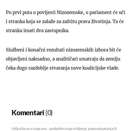
Po prvi puta u povijesti Nizozemske, u parlament će ući
i stranka koja se zalaže za zaštitu prava životinja. Ta će
stranka imati dva zastupnika.
Službeni i konačni rezultati nizozemskih izbora bit će
objavljeni naknadno, a analitičari smatraju da zemlju
čeka dugo razdoblje stvaranja nove koalicijske vlade.
Komentari
(0)
Uključite se u raspravu – podijelite svoje mišljenje, postavite pitanja ili