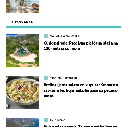
PUTOVANJA
NAJMANJA NA SVIJETU
Čudo prirode: Predivna pješčana plaža na
100 metara od mora
OBVEZNO PROBATI!
Prefina ljetna salata od kupusa: Kremasto
savršenstvo koje najbolje paše uz pečeno
meso
15 PITANJA