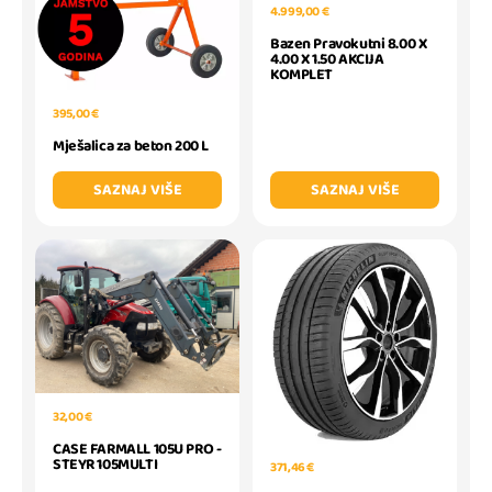
4.999,00 €
Bazen Pravokutni 8.00 X
4.00 X 1.50 AKCIJA
KOMPLET
395,00 €
Mješalica za beton 200 L
SAZNAJ VIŠE
SAZNAJ VIŠE
32,00 €
CASE FARMALL 105U PRO -
STEYR 105MULTI
371,46 €