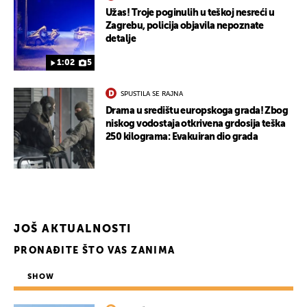
Užas! Troje poginulih u teškoj nesreći u
Zagrebu, policija objavila nepoznate
detalje
1:02
5
SPUSTILA SE RAJNA
Drama u središtu europskoga grada! Zbog
niskog vodostaja otkrivena grdosija teška
250 kilograma: Evakuiran dio grada
JOŠ AKTUALNOSTI
PRONAĐITE ŠTO VAS ZANIMA
SHOW