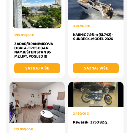
33.970,00 €
KARNIC 7,95 m (SL742) -
599.000,00 €
SUNDECK, MODEL 2026
ZADAR/BRANIMIROVA
OBALA-TROSOBAN
NAMJEŠTEN STAN 95
M2,LIFT, POGLED !!!
SAZNAJ VIŠE
SAZNAJ VIŠE
2.490,00 €
Kawasaki Z750 82.g.
135.000,00 €