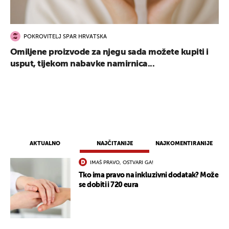
POKROVITELJ SPAR HRVATSKA
Omiljene proizvode za njegu sada možete kupiti i
usput, tijekom nabavke namirnica...
AKTUALNO
NAJČITANIJE
NAJKOMENTIRANIJE
IMAŠ PRAVO, OSTVARI GA!
UKLJUČITE NOTIFIKACIJE
Tko ima pravo na inkluzivni dodatak? Može
se dobiti i 720 eura