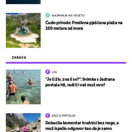
NAJMANJA NA SVIJETU
Čudo prirode: Predivna pješčana plaža na
100 metara od mora
ZABAVA
LOL
"Je li živ, zna li se?": Snimka s Jadrana
postala hit, radi li i vaš muž ovo?
KAO IZ PIŠTOLJA
Dobacila komentar trudnici bez noge, a
muž ispalio odgovor kao da je samo