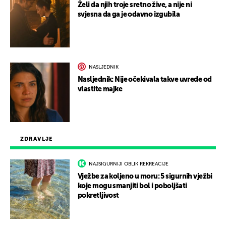
Želi da njih troje sretno žive, a nije ni
svjesna da ga je odavno izgubila
NASLJEDNIK
Nasljednik: Nije očekivala takve uvrede od
vlastite majke
ZDRAVLJE
NAJSIGURNIJI OBLIK REKREACIJE
Vježbe za koljeno u moru: 5 sigurnih vježbi
koje mogu smanjiti bol i poboljšati
pokretljivost