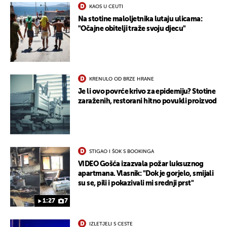
KAOS U CEUTI
Na stotine maloljetnika lutaju ulicama:
"Očajne obitelji traže svoju djecu"
KRENULO OD BRZE HRANE
Je li ovo povrće krivo za epidemiju? Stotine
zaraženih, restorani hitno povukli proizvod
STIGAO I ŠOK S BOOKINGA
VIDEO Gošća izazvala požar luksuznog
apartmana. Vlasnik: "Dok je gorjelo, smijali
su se, pili i pokazivali mi srednji prst"
1:27
7
IZLETJELI S CESTE