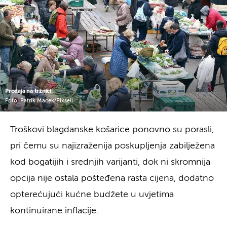
Prodaja na tržnici
Foto: Patrik Macek/Pixsell
Troškovi blagdanske košarice ponovno su porasli,
pri čemu su najizraženija poskupljenja zabilježena
kod bogatijih i srednjih varijanti, dok ni skromnija
opcija nije ostala pošteđena rasta cijena, dodatno
opterećujući kućne budžete u uvjetima
kontinuirane inflacije.