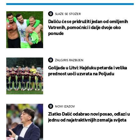
SLAŽE SE STOŽER
Daliću će se pridružiti jedan od omiljenih
Vatrenih, pomoćnici i dalje dvoje oko
ponude
ŽALGIRIS RAZBIJEN
Golijada u Litvi: Hajduku petarda i velika
prednost uoči uzvrata na Poljudu
NOVI IZAZOV
Zlatko Dalić odabrao novi posao, odlazi u
jednu od najatraktivnijih zemalja svijeta