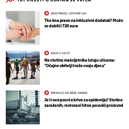
TRI VIJESTI O KOJIMA SE PRIČA
IMAŠ PRAVO, OSTVARI GA!
Tko ima pravo na inkluzivni dodatak? Može
se dobiti i 720 eura
KAOS U CEUTI
Na stotine maloljetnika lutaju ulicama:
"Očajne obitelji traže svoju djecu"
KRENULO OD BRZE HRANE
Je li ovo povrće krivo za epidemiju? Stotine
zaraženih, restorani hitno povukli proizvod