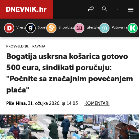
Vijesti
Sport
Showbizz
Lifestyle
Putovanja
PRETRAŽITE VIJESTI
PROSVJED 18. TRAVNJA
Bogatija uskrsna košarica gotovo
500 eura, sindikati poručuju:
"Počnite sa značajnim povećanjem
plaća"
Piše
Hina,
31. ožujka 2026. @ 14:03
KOMENTARI