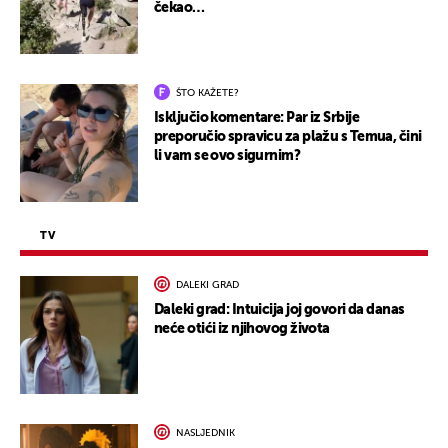
čekao…
ŠTO KAŽETE?
Isključio komentare: Par iz Srbije
preporučio spravicu za plažu s Temua, čini
li vam se ovo sigurnim?
TV
DALEKI GRAD
Daleki grad: Intuicija joj govori da danas
neće otići iz njihovog života
NASLJEDNIK