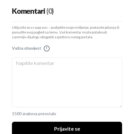
Komentari
(0)
Uključite se u raspravu – podijelite svoje mišljenje, postavite pitanja ili
ponudite svoj pogled na temu. Vaš komentar može potaknuti
zanimljiv dijalog i obogatiti zajednicu našeg portala.
Važna obavijest
!
1500 znakova preostalo
Prijavite se