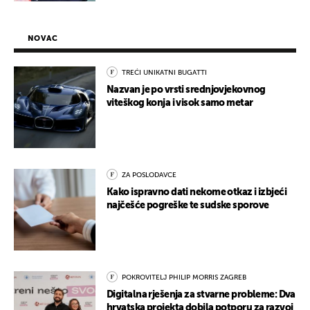
NOVAC
TREĆI UNIKATNI BUGATTI
Nazvan je po vrsti srednjovjekovnog
viteškog konja i visok samo metar
ZA POSLODAVCE
Kako ispravno dati nekome otkaz i izbjeći
najčešće pogreške te sudske sporove
POKROVITELJ PHILIP MORRIS ZAGREB
Digitalna rješenja za stvarne probleme: Dva
hrvatska projekta dobila potporu za razvoj