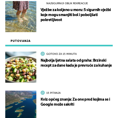
NAJSIGURNIJI OBLIK REKREACIJE
Vježbe za koljeno u moru: 5 sigurnih vježbi
koje mogu smanjiti bol i poboljšati
pokretljivost
PUTOVANJA
GOTOVO ZA 15 MINUTA
Najbolja ljetna salata od graha: Brzinski
recept za dane kada je prevruće za kuhanje
15 PITANJA
Kviz općeg znanja: Za one pred kojima se i
Google može sakriti