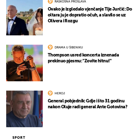
RASKOŠNA PROSLAVA
Ovako je izgledalo vjenčanje Tije Jurčić: Do
oltara ju je dopratio očuh, a slavilo se uz
Olivera i Rozgu
DRAMA U ŠIBENIKU
Thompson usred koncerta iznenada
prekinuo pjesmu: "Zovite hitnu!"
HEROJ
General pobjednik: Gdje i što 31 godinu
nakon Oluje radi general Ante Gotovina?
SPORT