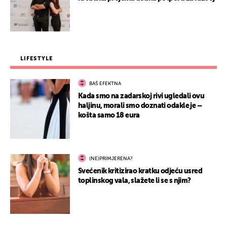
LIFESTYLE
BAŠ EFEKTNA
Kada smo na zadarskoj rivi ugledali ovu
haljinu, morali smo doznati odakle je –
košta samo 18 eura
(NE)PRIMJERENA?
Svećenik kritizirao kratku odjeću usred
toplinskog vala, slažete li se s njim?