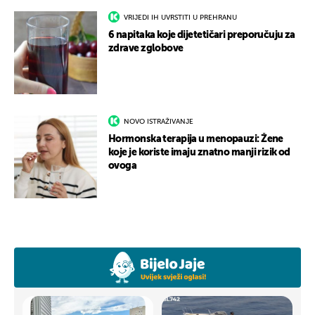
VRIJEDI IH UVRSTITI U PREHRANU
6 napitaka koje dijetetičari preporučuju za
zdrave zglobove
NOVO ISTRAŽIVANJE
Hormonska terapija u menopauzi: Žene
koje je koriste imaju znatno manji rizik od
ovoga