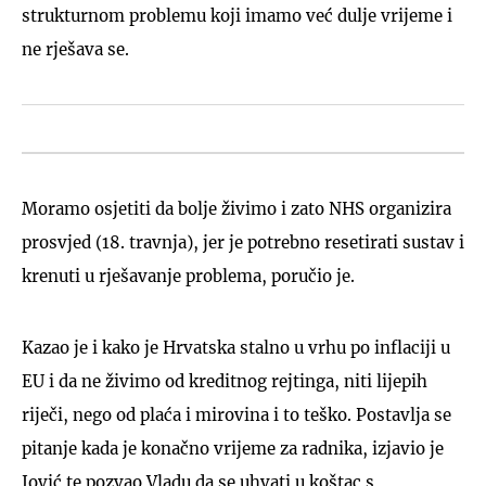
strukturnom problemu koji imamo već dulje vrijeme i
ne rješava se.
Moramo osjetiti da bolje živimo i zato NHS organizira
prosvjed (18. travnja), jer je potrebno resetirati sustav i
krenuti u rješavanje problema, poručio je.
Kazao je i kako je Hrvatska stalno u vrhu po inflaciji u
EU i da ne živimo od kreditnog rejtinga, niti lijepih
riječi, nego od plaća i mirovina i to teško. Postavlja se
pitanje kada je konačno vrijeme za radnika, izjavio je
Jović te pozvao Vladu da se uhvati u koštac s