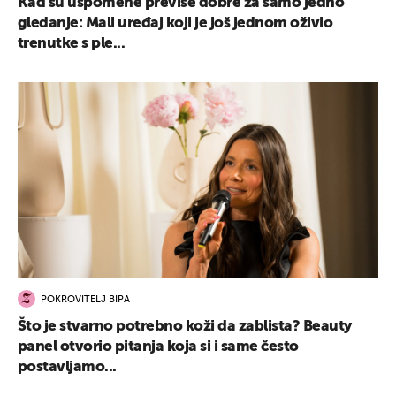
Kad su uspomene previše dobre za samo jedno
gledanje: Mali uređaj koji je još jednom oživio
trenutke s ple...
POKROVITELJ BIPA
Što je stvarno potrebno koži da zablista? Beauty
panel otvorio pitanja koja si i same često
postavljamo...