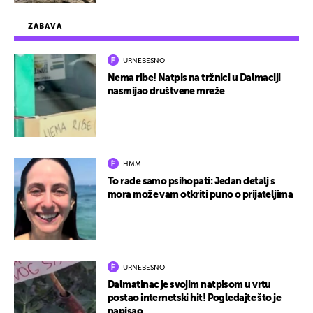
ZABAVA
URNEBESNO
Nema ribe! Natpis na tržnici u Dalmaciji
nasmijao društvene mreže
HMM…
To rade samo psihopati: Jedan detalj s
mora može vam otkriti puno o prijateljima
URNEBESNO
Dalmatinac je svojim natpisom u vrtu
postao internetski hit! Pogledajte što je
napisao