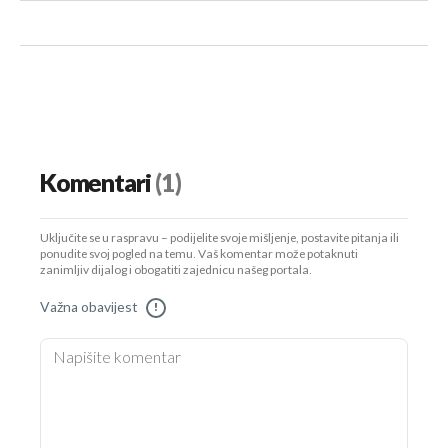
Komentari
(1)
Uključite se u raspravu – podijelite svoje mišljenje, postavite pitanja ili
ponudite svoj pogled na temu. Vaš komentar može potaknuti
zanimljiv dijalog i obogatiti zajednicu našeg portala.
Važna obavijest
!