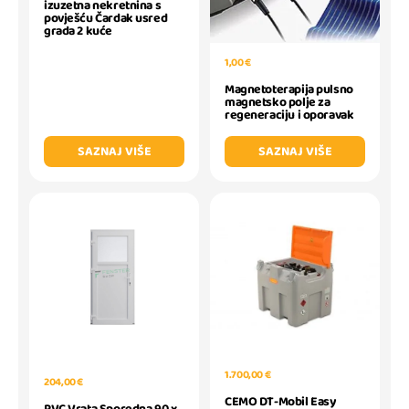
izuzetna nekretnina s
povješću Čardak usred
grada 2 kuće
1,00 €
Magnetoterapija pulsno
magnetsko polje za
regeneraciju i oporavak
SAZNAJ VIŠE
SAZNAJ VIŠE
1.700,00 €
204,00 €
CEMO DT-Mobil Easy
PVC Vrata Sporedna 90 x