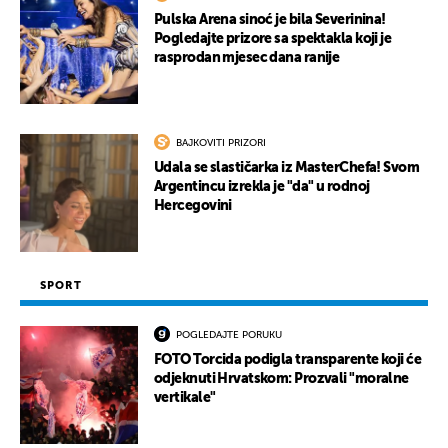
Pulska Arena sinoć je bila Severinina!
Pogledajte prizore sa spektakla koji je
rasprodan mjesec dana ranije
BAJKOVITI PRIZORI
Udala se slastičarka iz MasterChefa! Svom
Argentincu izrekla je "da" u rodnoj
Hercegovini
SPORT
POGLEDAJTE PORUKU
FOTO Torcida podigla transparente koji će
odjeknuti Hrvatskom: Prozvali "moralne
vertikale"