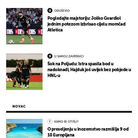
ODUŠEVIO
Pogledajte majstoriju: Joško Gvardiol
jednim potezom izbrisao cijelu momčad
Atletica
U SAMOJ ZAVRŠNICI
Šok na Poljudu: Istra spasila bod u
nadoknadi, Hajduk još uvijek bez pobjede u
HNL-u
NOVAC
KAMO BI OTIŠLI?
O preseljenju u inozemstvo razmišlja 9 od
10 Europljana