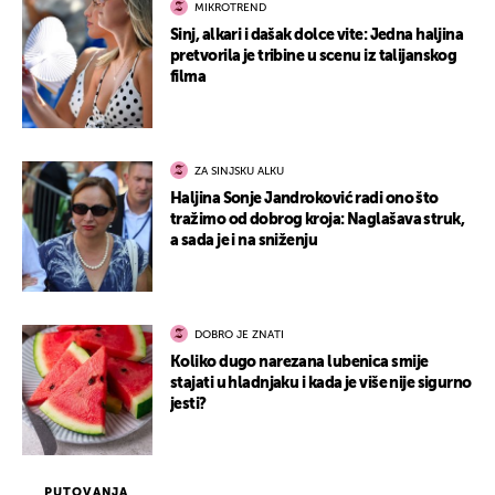
MIKROTREND
Sinj, alkari i dašak dolce vite: Jedna haljina
pretvorila je tribine u scenu iz talijanskog
filma
ZA SINJSKU ALKU
Haljina Sonje Jandroković radi ono što
tražimo od dobrog kroja: Naglašava struk,
a sada je i na sniženju
DOBRO JE ZNATI
Koliko dugo narezana lubenica smije
stajati u hladnjaku i kada je više nije sigurno
jesti?
PUTOVANJA