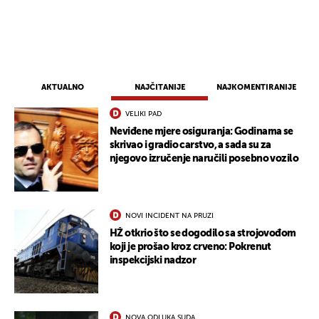
AKTUALNO
NAJČITANIJE
NAJKOMENTIRANIJE
VELIKI PAD
Neviđene mjere osiguranja: Godinama se
skrivao i gradio carstvo, a sada su za
njegovo izručenje naručili posebno vozilo
NOVI INCIDENT NA PRUZI
HŽ otkrio što se dogodilo sa strojovođom
koji je prošao kroz crveno: Pokrenut
inspekcijski nadzor
NOVA ODLUKA SUDA