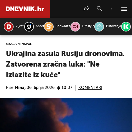
Vijesti
Sport
Showbizz
Lifestyle
Putovanja
PRETRAŽITE VIJESTI
MASOVNI NAPADI
Ukrajina zasula Rusiju dronovima.
Zatvorena zračna luka: "Ne
izlazite iz kuće"
Piše
Hina,
06. lipnja 2026. @ 10:07
KOMENTARI