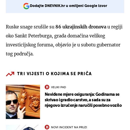
Dodajte DNEVNIK.hr u omiljeni Google izvor
Ruske snage srušile su
86 ukrajinskih dronova
u regiji
oko Sankt Peterburga, grada domaćina velikog
investicijskog foruma, objavio je u subotu gubernator
tog područja.
TRI VIJESTI O KOJIMA SE PRIČA
VELIKI PAD
Neviđene mjere osiguranja: Godinama se
skrivao i gradio carstvo, a sada su za
njegovo izručenje naručili posebno vozilo
NOVI INCIDENT NA PRUZI