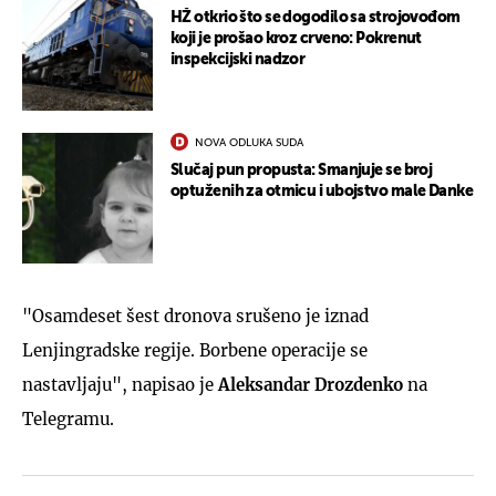
HŽ otkrio što se dogodilo sa strojovođom
koji je prošao kroz crveno: Pokrenut
inspekcijski nadzor
NOVA ODLUKA SUDA
Slučaj pun propusta: Smanjuje se broj
optuženih za otmicu i ubojstvo male Danke
"Osamdeset šest dronova srušeno je iznad
Lenjingradske regije. Borbene operacije se
nastavljaju", napisao je
Aleksandar Drozdenko
na
Telegramu.