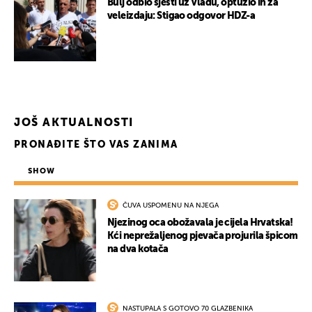
Bulj odbio sjesti uz Vladu, optužio ih za
veleizdaju: Stigao odgovor HDZ-a
JOŠ AKTUALNOSTI
PRONAĐITE ŠTO VAS ZANIMA
SHOW
ČUVA USPOMENU NA NJEGA
Njezinog oca obožavala je cijela Hrvatska!
Kći neprežaljenog pjevača projurila špicom
na dva kotača
NASTUPALA S GOTOVO 70 GLAZBENIKA