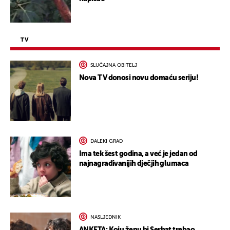
TV
SLUČAJNA OBITELJ
Nova TV donosi novu domaću seriju!
DALEKI GRAD
Ima tek šest godina, a već je jedan od
najnagrađivanijih dječjih glumaca
NASLJEDNIK