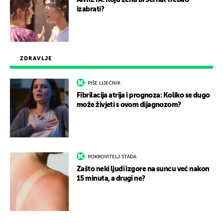
ANKETA: Koju ženu bi Serhat trebao
izabrati?
ZDRAVLJE
PIŠE LIJEČNIK
Fibrilacija atrija i prognoza: Koliko se dugo
može živjeti s ovom dijagnozom?
POKROVITELJ STADA
Zašto neki ljudi izgore na suncu već nakon
15 minuta, a drugi ne?