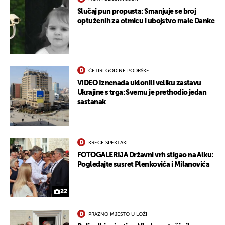
Slučaj pun propusta: Smanjuje se broj
optuženih za otmicu i ubojstvo male Danke
UKLJUČITE NOTIFIKACIJE
ČETIRI GODINE PODRŠKE
VIDEO Iznenada uklonili veliku zastavu
Ukrajine s trga: Svemu je prethodio jedan
sastanak
KREĆE SPEKTAKL
FOTOGALERIJA Državni vrh stigao na Alku:
Pogledajte susret Plenkovića i Milanovića
22
PRAZNO MJESTO U LOŽI