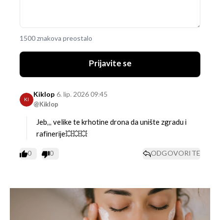
1500 znakova preostalo
Prijavite se
Kiklop
6. lip. 2026 09:45
KI
@Kiklop
Jeb,,, velike te krhotine drona da unište zgradu i
rafinerije💥💥💥
0
0
ODGOVORITE