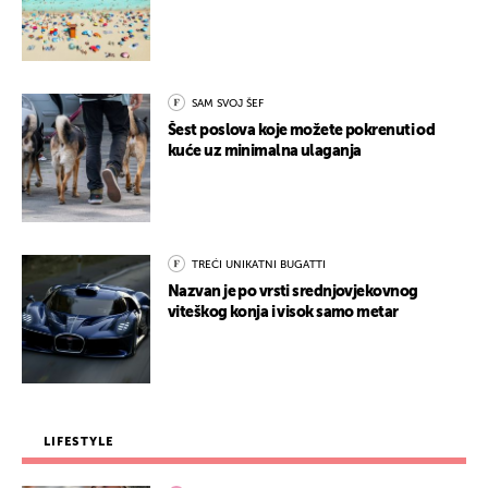
SAM SVOJ ŠEF
Šest poslova koje možete pokrenuti od
kuće uz minimalna ulaganja
TREĆI UNIKATNI BUGATTI
Nazvan je po vrsti srednjovjekovnog
viteškog konja i visok samo metar
LIFESTYLE