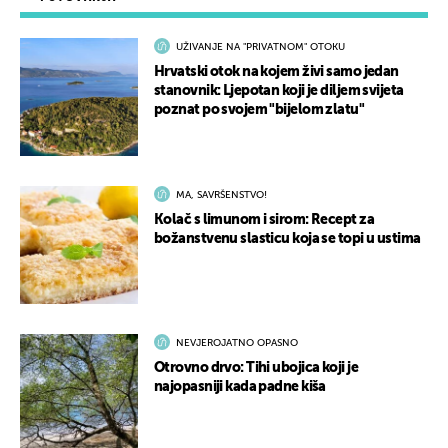
UŽIVANJE NA "PRIVATNOM" OTOKU
Hrvatski otok na kojem živi samo jedan
stanovnik: Ljepotan koji je diljem svijeta
poznat po svojem "bijelom zlatu"
MA, SAVRŠENSTVO!
Kolač s limunom i sirom: Recept za
božanstvenu slasticu koja se topi u ustima
NEVJEROJATNO OPASNO
Otrovno drvo: Tihi ubojica koji je
najopasniji kada padne kiša