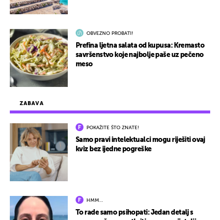
OBVEZNO PROBATI!
Prefina ljetna salata od kupusa: Kremasto
savršenstvo koje najbolje paše uz pečeno
meso
ZABAVA
POKAŽITE ŠTO ZNATE!
Samo pravi intelektualci mogu riješiti ovaj
kviz bez ijedne pogreške
HMM…
To rade samo psihopati: Jedan detalj s