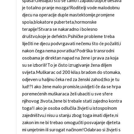
spasa!Gledajući što se tamo i zapadu uopće dešava
je totalno pranje mozga!Roditelji vode malodobnu
djecu na operacije duple mastektomije,promjene
spola,blokatore puberteta,hormonske
terapije!Stvara se nakaradno i bolesno
društvo,koje je defektn.Psihičke probleme treba
liječiti ne djecu podvrgavati nečemu što će požaliti,i
nakon čega nema povratka!Podrška transrodni
osobama je direktan napad na žene i prava za koja
su se izborili!To je čisto izrugivanje žena diljem
svijeta.Muškarac od 200 kila,s bradom do stomaka,
odjeven u haljinu čeka red za ženski zahod,tko je tu
lud!?I ako žene malo promisle,uvidjeti če da se hrpa
poremećenih muškaraca želi ubaciti u sve sfere
njihovog života,žene bi trebale stati zajedno kontra
toga!I ako je osoba odlučila živjeti u istospolnom
zajedništvu,i nisu u stanju zbog toga imati dijete,ni
zakon im ne bi trebao omogućiti posvajanje djeteta
mi umjetnim ili surogat načinom!Odabrao si živjeti s