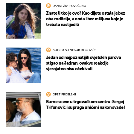
DANAS ŽIVI POVUČENO
Znate li tko je ovo? Kao dijete ostala je bez
oba roditelja, a onda i bez milijuna koje je
trebala naslijediti
"KAO DA SU NOVAK ĐOKOVIĆ"
Jedan od najpoznatijih svjetskih parova
stigao na Jadran, ovakve reakcije
vjerojatno nisu očekivali
OPET PROBLEMI
Burne scene u trgovačkom centru: Sergej
Trifunović i supruga uhićeni nakon svađe!