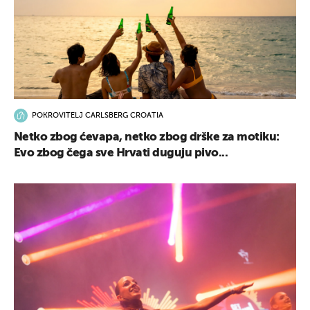
POKROVITELJ CARLSBERG CROATIA
Netko zbog ćevapa, netko zbog drške za motiku:
Evo zbog čega sve Hrvati duguju pivo...