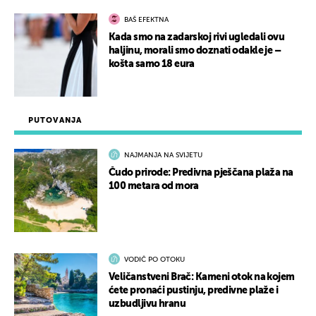
BAŠ EFEKTNA
Kada smo na zadarskoj rivi ugledali ovu
haljinu, morali smo doznati odakle je –
košta samo 18 eura
PUTOVANJA
NAJMANJA NA SVIJETU
Čudo prirode: Predivna pješčana plaža na
100 metara od mora
VODIČ PO OTOKU
Veličanstveni Brač: Kameni otok na kojem
ćete pronaći pustinju, predivne plaže i
uzbudljivu hranu