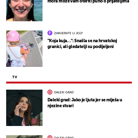
mora može vam otkriti puno o prijateljima
ZAMJERATE LI JOJ?
"Koja kuja…": Snašla se na hrvatskoj
granici, ali gledatelji su podijeljeni
TV
DALEKI GRAD
Daleki grad: Jako je ljuta jer se miješa u
njezine stvari
DALEKI GRAD