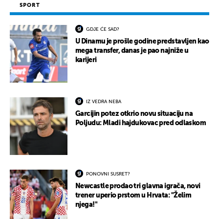
SPORT
GDJE ĆE SAD?
U Dinamu je prošle godine predstavljen kao
mega transfer, danas je pao najniže u
karijeri
IZ VEDRA NEBA
Garcijin potez otkrio novu situaciju na
Poljudu: Mladi hajdukovac pred odlaskom
PONOVNI SUSRET?
Newcastle prodao tri glavna igrača, novi
trener uperio prstom u Hrvata: "Želim
njega!"