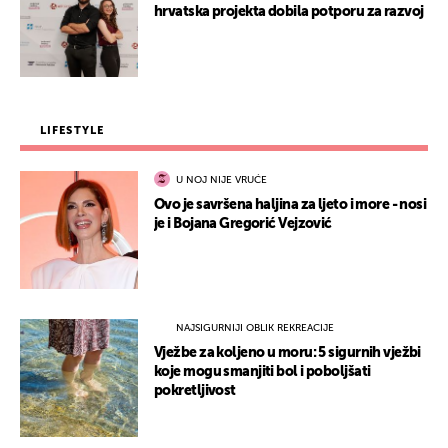
hrvatska projekta dobila potporu za razvoj
LIFESTYLE
U NOJ NIJE VRUĆE
Ovo je savršena haljina za ljeto i more - nosi
je i Bojana Gregorić Vejzović
NAJSIGURNIJI OBLIK REKREACIJE
Vježbe za koljeno u moru: 5 sigurnih vježbi
koje mogu smanjiti bol i poboljšati
pokretljivost