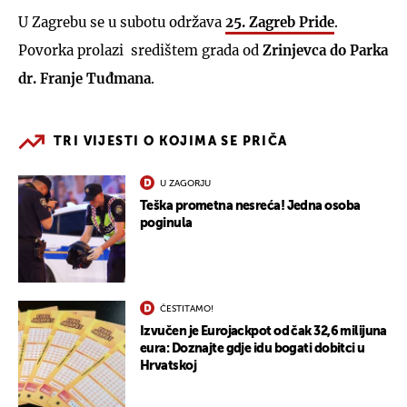
U Zagrebu se u subotu održava
25. Zagreb Pride
.
Povorka prolazi središtem grada od
Zrinjevca do Parka
dr. Franje Tuđmana
.
TRI VIJESTI O KOJIMA SE PRIČA
U ZAGORJU
Teška prometna nesreća! Jedna osoba
poginula
ČESTITAMO!
Izvučen je Eurojackpot od čak 32,6 milijuna
eura: Doznajte gdje idu bogati dobitci u
Hrvatskoj