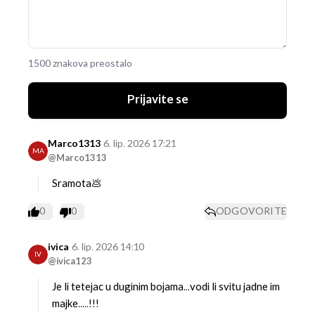
1500 znakova preostalo
Prijavite se
Marco1313
6. lip. 2026 17:21
MA
@Marco1313
Sramota💩
0
0
ODGOVORITE
ivica
6. lip. 2026 14:10
IV
@ivica123
Je li tetejac u duginim bojama...vodi li svitu jadne im
majke.....!!!