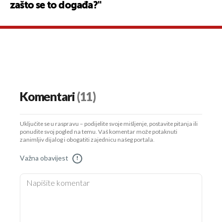
zašto se to događa?"
Komentari
(11)
Uključite se u raspravu – podijelite svoje mišljenje, postavite pitanja ili
ponudite svoj pogled na temu. Vaš komentar može potaknuti
zanimljiv dijalog i obogatiti zajednicu našeg portala.
Važna obavijest
!