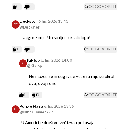
0
0
ODGOVORITE
Deckster
6. lip. 2026 13:41
DE
@Deckster
Najgore mi je što su djeci ukrali dugu!
1
0
ODGOVORITE
Kiklop
6. lip. 2026 14:00
KI
@Kiklop
Ne možeš se ni dugi više veseliti i nju su ukrali
ova, ovaj i ono
1
0
ODGOVORITE
Purple Haze
6. lip. 2026 13:35
PH
@sundrummer777
U Americi je društvo već izvan pokušaja