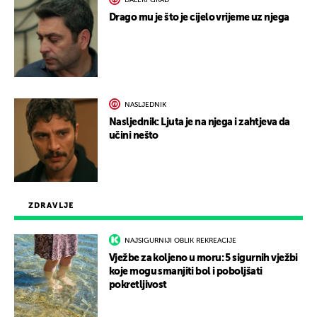
Drago mu je što je cijelo vrijeme uz njega
NASLJEDNIK
Nasljednik: Ljuta je na njega i zahtjeva da
učini nešto
ZDRAVLJE
NAJSIGURNIJI OBLIK REKREACIJE
Vježbe za koljeno u moru: 5 sigurnih vježbi
koje mogu smanjiti bol i poboljšati
pokretljivost