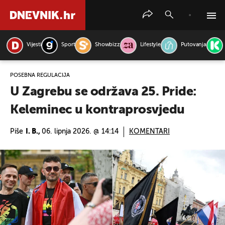
Vijesti
Sport
Showbizz
Lifestyle
Putovanja
PRETRAŽITE VIJESTI
POSEBNA REGULACIJA
U Zagrebu se održava 25. Pride:
Keleminec u kontraprosvjedu
Piše
I. B.,
06. lipnja 2026. @ 14:14
KOMENTARI