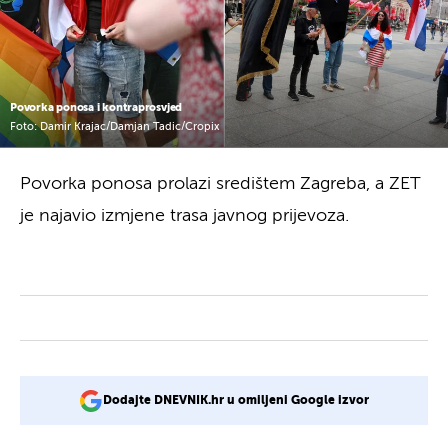
Povorka ponosa i kontraprosvjed
Foto: Damir Krajac/Damjan Tadic/Cropix
Povorka ponosa prolazi središtem Zagreba, a ZET
je najavio izmjene trasa javnog prijevoza.
Dodajte DNEVNIK.hr u omiljeni Google izvor