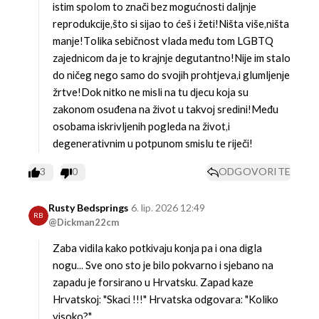
istim spolom to znači bez mogućnosti daljnje
reprodukcije,što si sijao to ćeš i žeti!Ništa više,ništa
manje!Tolika sebičnost vlada među tom LGBTQ
zajednicom da je to krajnje degutantno!Nije im stalo
do ničeg nego samo do svojih prohtjeva,i glumljenje
žrtve!Dok nitko ne misli na tu djecu koja su
zakonom osuđena na život u takvoj sredini!Među
osobama iskrivljenih pogleda na život,i
degenerativnim u potpunom smislu te riječi!
3
0
ODGOVORITE
Rusty Bedsprings
6. lip. 2026 12:49
RB
@Dickman22cm
Zaba vidila kako potkivaju konja pa i ona digla
nogu...
Sve ono sto je bilo pokvarno i sjebano na
zapadu je forsirano u Hrvatsku. Zapad kaze
Hrvatskoj: "Skaci !!!"
Hrvatska odgovara: "Koliko
visoko?"