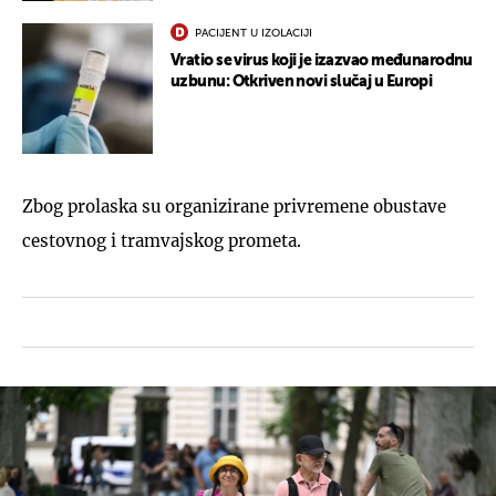
PACIJENT U IZOLACIJI
Vratio se virus koji je izazvao međunarodnu
uzbunu: Otkriven novi slučaj u Europi
Zbog prolaska su organizirane privremene obustave
cestovnog i tramvajskog prometa.