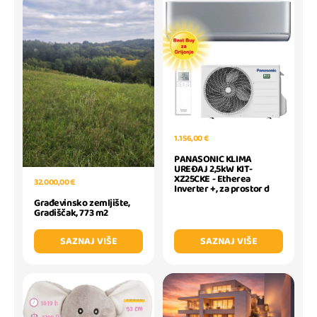
1.156,00 €
PANASONIC KLIMA
UREĐAJ 2,5kW KIT-
XZ25CKE - Etherea
32.000,00 €
Inverter +, za prostor d
Građevinsko zemljište,
Gradiščak, 773 m2
SAZNAJ VIŠE
SAZNAJ VIŠE