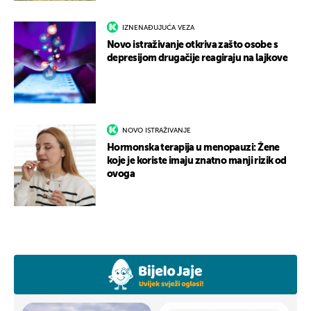
IZNENAĐUJUĆA VEZA
Novo istraživanje otkriva zašto osobe s
depresijom drugačije reagiraju na lajkove
NOVO ISTRAŽIVANJE
Hormonska terapija u menopauzi: Žene
koje je koriste imaju znatno manji rizik od
ovoga