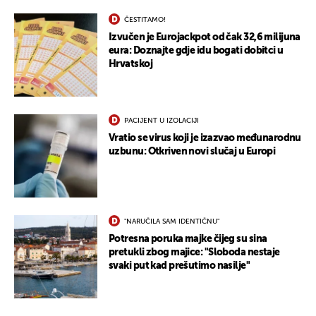
ČESTITAMO!
Izvučen je Eurojackpot od čak 32,6 milijuna
eura: Doznajte gdje idu bogati dobitci u
Hrvatskoj
PACIJENT U IZOLACIJI
Vratio se virus koji je izazvao međunarodnu
uzbunu: Otkriven novi slučaj u Europi
"NARUČILA SAM IDENTIČNU"
Potresna poruka majke čijeg su sina
pretukli zbog majice: "Sloboda nestaje
svaki put kad prešutimo nasilje"