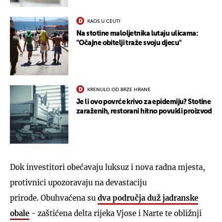
KAOS U CEUTI
Na stotine maloljetnika lutaju ulicama:
"Očajne obitelji traže svoju djecu"
KRENULO OD BRZE HRANE
Je li ovo povrće krivo za epidemiju? Stotine
zaraženih, restorani hitno povukli proizvod
Dok investitori obećavaju luksuz i nova radna mjesta,
protivnici upozoravaju na devastaciju
prirode. Obuhvaćena su
dva područja duž jadranske
obale
- zaštićena delta rijeka Vjose i Narte te obližnji