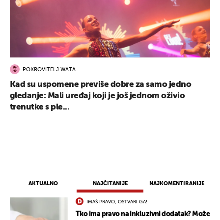
POKROVITELJ WATA
Kad su uspomene previše dobre za samo jedno
gledanje: Mali uređaj koji je još jednom oživio
trenutke s ple...
AKTUALNO
NAJČITANIJE
NAJKOMENTIRANIJE
IMAŠ PRAVO, OSTVARI GA!
Tko ima pravo na inkluzivni dodatak? Može