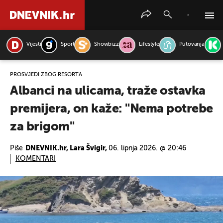
Vijesti
Sport
Showbizz
Lifestyle
Putovanja
PRETRAŽITE VIJESTI
PROSVJEDI ZBOG RESORTA
Albanci na ulicama, traže ostavka
premijera, on kaže: "Nema potrebe
za brigom"
Piše
DNEVNIK.hr, Lara Švigir,
06. lipnja 2026. @ 20:46
KOMENTARI