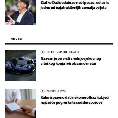
Zlatko Dalić odabrao novi posao, odlazi u
jednu od najatraktivnijih zemalja svijeta
NOVAC
TREĆI UNIKATNI BUGATTI
Nazvan je po vrsti srednjovjekovnog
viteškog konja i visok samo metar
ZA POSLODAVCE
Kako ispravno dati nekome otkaz i izbjeći
najčešće pogreške te sudske sporove