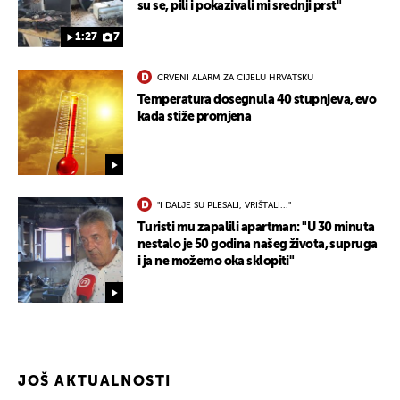
su se, pili i pokazivali mi srednji prst"
1:27
7
CRVENI ALARM ZA CIJELU HRVATSKU
Temperatura dosegnula 40 stupnjeva, evo
kada stiže promjena
UKLJUČITE NOTIFIKACIJE
"I DALJE SU PLESALI, VRIŠTALI..."
Turisti mu zapalili apartman: "U 30 minuta
nestalo je 50 godina našeg života, supruga
i ja ne možemo oka sklopiti"
JOŠ AKTUALNOSTI