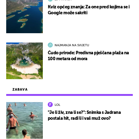
Kviz općeg znanja: Za one pred kojima se i
Google može sakriti
NAJMANJA NA SVIJETU
Čudo prirode: Predivna pješčana plaža na
100 metara od mora
ZABAVA
LOL
"Je li živ, zna li se?": Snimka s Jadrana
postala hit, radi li i vaš muž ovo?