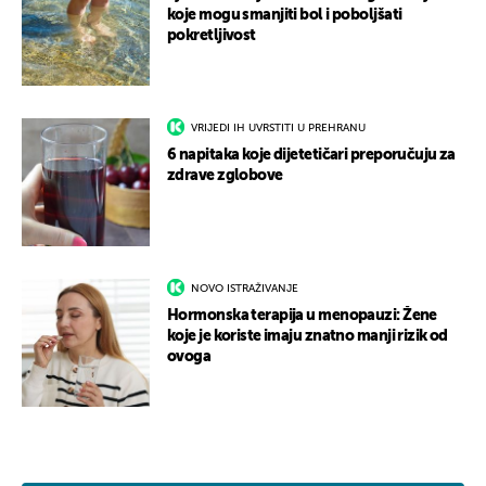
koje mogu smanjiti bol i poboljšati
pokretljivost
VRIJEDI IH UVRSTITI U PREHRANU
6 napitaka koje dijetetičari preporučuju za
zdrave zglobove
NOVO ISTRAŽIVANJE
Hormonska terapija u menopauzi: Žene
koje je koriste imaju znatno manji rizik od
ovoga