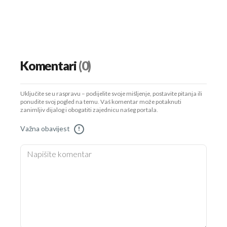
Komentari
(0)
Uključite se u raspravu – podijelite svoje mišljenje, postavite pitanja ili
ponudite svoj pogled na temu. Vaš komentar može potaknuti
zanimljiv dijalog i obogatiti zajednicu našeg portala.
Važna obavijest
!