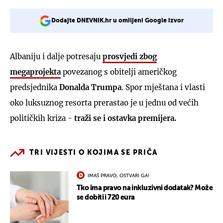
Dodajte DNEVNIK.hr u omiljeni Google izvor
Albaniju i dalje potresaju
prosvjedi zbog
megaprojekta
povezanog s obitelji američkog
predsjednika
Donalda Trumpa
. Spor mještana i vlasti
oko luksuznog resorta prerastao je u jednu od većih
političkih kriza -
traži se i ostavka premijera.
TRI VIJESTI O KOJIMA SE PRIČA
IMAŠ PRAVO, OSTVARI GA!
Tko ima pravo na inkluzivni dodatak? Može
se dobiti i 720 eura