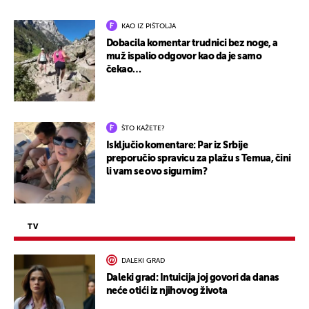
KAO IZ PIŠTOLJA
Dobacila komentar trudnici bez noge, a
muž ispalio odgovor kao da je samo
čekao…
ŠTO KAŽETE?
Isključio komentare: Par iz Srbije
preporučio spravicu za plažu s Temua, čini
li vam se ovo sigurnim?
TV
DALEKI GRAD
Daleki grad: Intuicija joj govori da danas
neće otići iz njihovog života