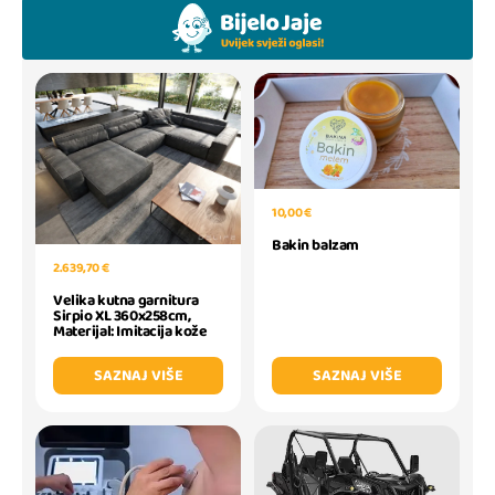
10,00 €
Bakin balzam
2.639,70 €
Velika kutna garnitura
Sirpio XL 360x258cm,
Materijal: Imitacija kože
SAZNAJ VIŠE
SAZNAJ VIŠE