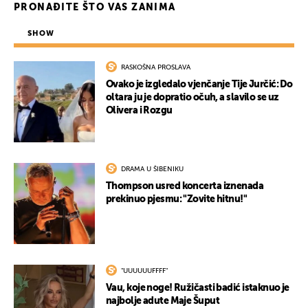
PRONAĐITE ŠTO VAS ZANIMA
SHOW
RASKOŠNA PROSLAVA
Ovako je izgledalo vjenčanje Tije Jurčić: Do
oltara ju je dopratio očuh, a slavilo se uz
Olivera i Rozgu
DRAMA U ŠIBENIKU
Thompson usred koncerta iznenada
prekinuo pjesmu: "Zovite hitnu!"
"UUUUUUFFFF"
Vau, koje noge! Ružičasti badić istaknuo je
najbolje adute Maje Šuput