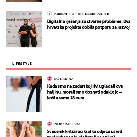
POKROVITELJ PHILIP MORRIS ZAGREB
Digitalna rješenja za stvarne probleme: Dva
hrvatska projekta dobila potporu za razvoj
LIFESTYLE
BAŠ EFEKTNA
Kada smo na zadarskoj rivi ugledali ovu
haljinu, morali smo doznati odakle je –
košta samo 18 eura
(NE)PRIMJERENA?
Svećenik kritizirao kratku odjeću usred