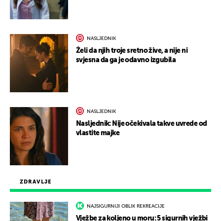
NASLJEDNIK
Želi da njih troje sretno žive, a nije ni
svjesna da ga je odavno izgubila
NASLJEDNIK
Nasljednik: Nije očekivala takve uvrede od
vlastite majke
ZDRAVLJE
NAJSIGURNIJI OBLIK REKREACIJE
Vježbe za koljeno u moru: 5 sigurnih vježbi