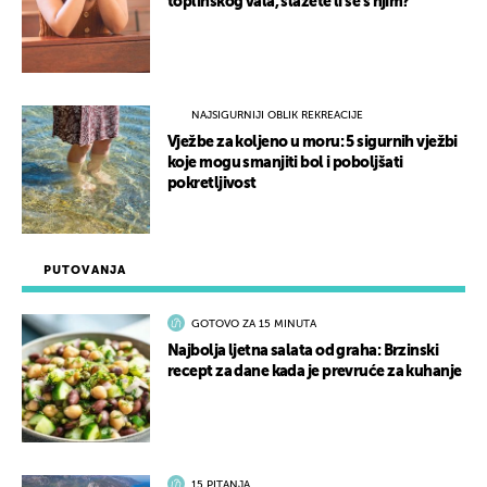
toplinskog vala, slažete li se s njim?
NAJSIGURNIJI OBLIK REKREACIJE
Vježbe za koljeno u moru: 5 sigurnih vježbi
koje mogu smanjiti bol i poboljšati
pokretljivost
PUTOVANJA
GOTOVO ZA 15 MINUTA
Najbolja ljetna salata od graha: Brzinski
recept za dane kada je prevruće za kuhanje
15 PITANJA