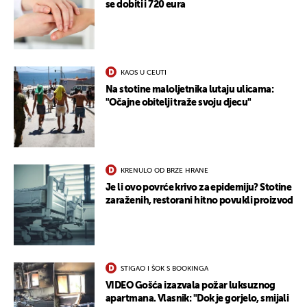
se dobiti i 720 eura
KAOS U CEUTI
Na stotine maloljetnika lutaju ulicama:
"Očajne obitelji traže svoju djecu"
KRENULO OD BRZE HRANE
Je li ovo povrće krivo za epidemiju? Stotine
zaraženih, restorani hitno povukli proizvod
STIGAO I ŠOK S BOOKINGA
VIDEO Gošća izazvala požar luksuznog
apartmana. Vlasnik: "Dok je gorjelo, smijali