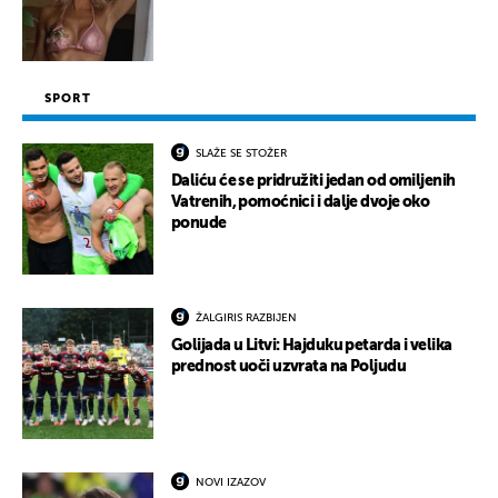
SPORT
SLAŽE SE STOŽER
Daliću će se pridružiti jedan od omiljenih
Vatrenih, pomoćnici i dalje dvoje oko
ponude
ŽALGIRIS RAZBIJEN
Golijada u Litvi: Hajduku petarda i velika
prednost uoči uzvrata na Poljudu
NOVI IZAZOV