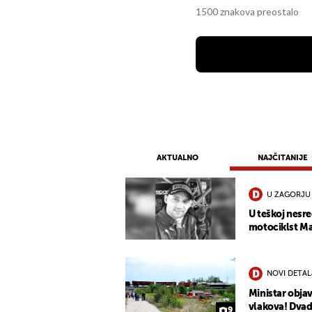
1500 znakova preostalo
AKTUALNO
NAJČITANIJE
U ZAGORJU
U teškoj nesre
motociklst Mat
NOVI DETAL
Ministar objav
vlakova! Dvad
9