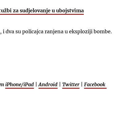
žbi za sudjelovanje u ubojstvima
 i dva su policajca ranjena u eksploziji bombe.
UKLJUČITE NOTIFIKACIJE
em
iPhone/iPad
|
Android
|
Twitter
|
Facebook