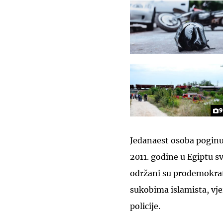
9
Jedanaest osoba poginul
2011. godine u Egiptu 
održani su prodemokrats
sukobima islamista, vj
policije.