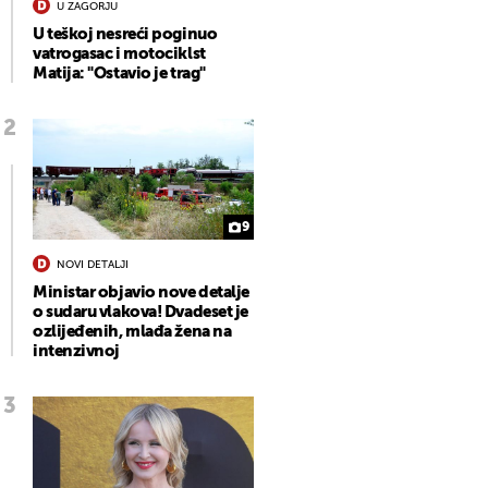
U ZAGORJU
U teškoj nesreći poginuo
vatrogasac i motociklst
Matija: "Ostavio je trag"
9
NOVI DETALJI
Ministar objavio nove detalje
o sudaru vlakova! Dvadeset je
ozlijeđenih, mlađa žena na
intenzivnoj