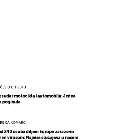
ČEVID U TIJEKU
 sudar motocikla i automobila: Jedna
a poginula
IRE GA KOMARCI
od 240 osoba diljem Europe zaraženo
im virusom: Najviše slučajeva u našem