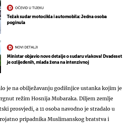
OČEVID U TIJEKU
Težak sudar motocikla i automobila: Jedna osoba
poginula
NOVI DETALJI
Ministar objavio nove detalje o sudaru vlakova! Dvadeset
je ozlijeđenih, mlađa žena na intenzivnoj
o je na obilježavanju godišnjice ustanka kojim je
svrgnut režim Hosnija Mubaraka. Diljem zemlje
ki prosvjedi, a 11 osoba navodno je stradalo u
erojatno pripadnika Muslimanskog bratstva i