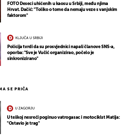
FOTO Deseci uhićenih u kaosu u Srbiji, među njima
Hrvat. Dačić: "Toliko o tome da nemaju veze s vanjskim
faktorom"
KLJUČA U SRBIJI
Policija tvrdi da su prosvjednici napali članove SNS-a,
oporba: "Sve je Vučić organizirao, počelo je
sinkronizirano"
IMA SE PRIČA
U ZAGORJU
U teškoj nesreći poginuo vatrogasac i motociklst Matija:
"Ostavio je trag"