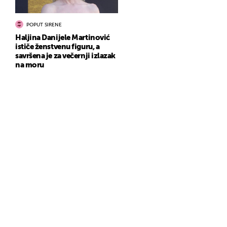
POPUT SIRENE
Haljina Danijele Martinović
ističe ženstvenu figuru, a
savršena je za večernji izlazak
na moru