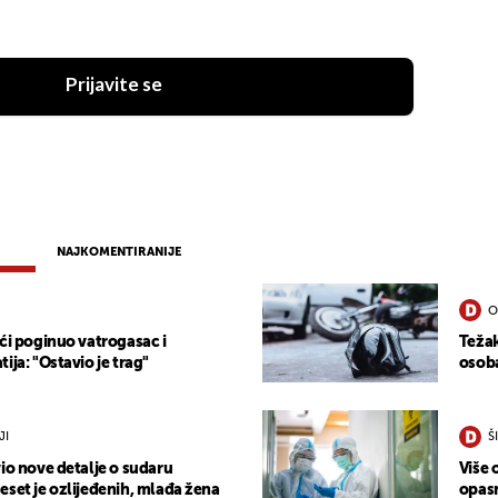
Prijavite se
NAJKOMENTIRANIJE
O
ći poginuo vatrogasac i
Težak
ija: "Ostavio je trag"
osob
JI
Š
io nove detalje o sudaru
Više 
eset je ozlijeđenih, mlađa žena
opasn