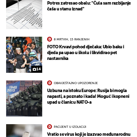
Potres zatresao obalu: "Čula sam razbijanje
čaša u stanu iznad"
8 MRTVIH, 15 RANJENIH
FOTO Krvavi pohod dječaka: Ubio baku i
djeda pa upao u školu i likvidirao pet
nastavnika
14
OBAVJEŠTAJNO UPOZORENJE
Uzbuna na istoku Europe: Rusija bi mogla
napasti, a poznato i kada! Moguć i kopneni
upad u članicu NATO-a
PACIJENT U IZOLACIJI
Vratio se virus koji je izazvao međunarodnu