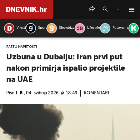
Vijesti
Sport
Showbizz
Lifestyle
Putovanja
PRETRAŽITE VIJESTI
RASTU NAPETOSTI
Uzbuna u Dubaiju: Iran prvi put
nakon primirja ispalio projektile
na UAE
Piše
I. B.,
04. svibnja 2026. @ 18:49
KOMENTARI