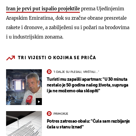
Iran je prvi put ispalio projektile
prema Ujedinjenim
Arapskim Emiratima, dok su zračne obrane presretale
rakete i dronove, a zabilježeni su i požari na brodovima
i u industrijskim zonama.
TRI VIJESTI O KOJIMA SE PRIČA
"I DALJE SU PLESALI, VRIŠTALI..."
Turisti mu zapalili apartman: "U 30 minuta
nestalo je 50 godina našeg života, supruga
i ja ne možemo oka sklopiti"
PRIMORJE
Potres zatresao obalu: "Čula sam razbijanje
čaša u stanu iznad"