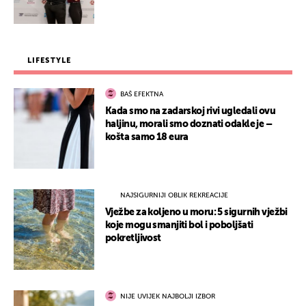
LIFESTYLE
BAŠ EFEKTNA
Kada smo na zadarskoj rivi ugledali ovu
haljinu, morali smo doznati odakle je –
košta samo 18 eura
NAJSIGURNIJI OBLIK REKREACIJE
Vježbe za koljeno u moru: 5 sigurnih vježbi
koje mogu smanjiti bol i poboljšati
pokretljivost
NIJE UVIJEK NAJBOLJI IZBOR