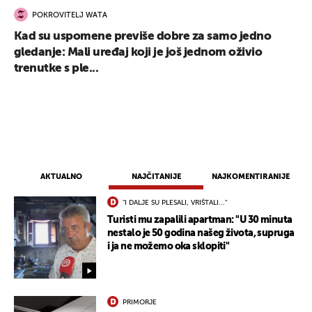
POKROVITELJ WATA
Kad su uspomene previše dobre za samo jedno
gledanje: Mali uređaj koji je još jednom oživio
trenutke s ple...
AKTUALNO
NAJČITANIJE
NAJKOMENTIRANIJE
"I DALJE SU PLESALI, VRIŠTALI..."
Turisti mu zapalili apartman: "U 30 minuta
nestalo je 50 godina našeg života, supruga
UKLJUČITE NOTIFIKACIJE
i ja ne možemo oka sklopiti"
PRIMORJE