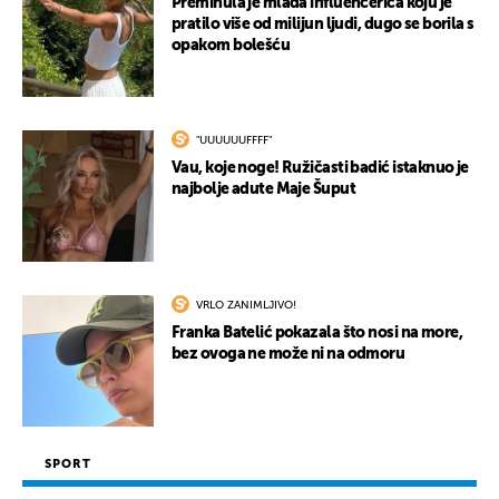
Preminula je mlada influencerica koju je
pratilo više od milijun ljudi, dugo se borila s
opakom bolešću
"UUUUUUFFFF"
Vau, koje noge! Ružičasti badić istaknuo je
najbolje adute Maje Šuput
VRLO ZANIMLJIVO!
Franka Batelić pokazala što nosi na more,
bez ovoga ne može ni na odmoru
SPORT