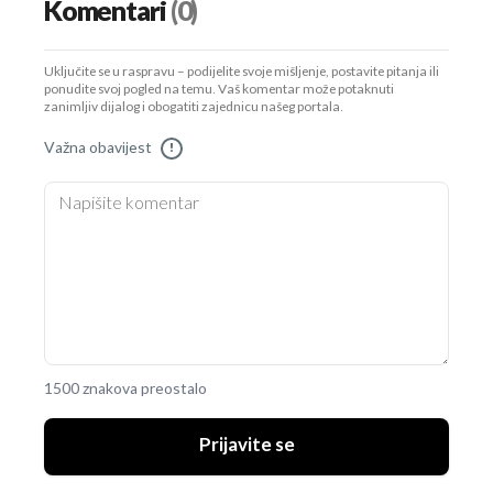
Komentari
(0)
Uključite se u raspravu – podijelite svoje mišljenje, postavite pitanja ili
ponudite svoj pogled na temu. Vaš komentar može potaknuti
zanimljiv dijalog i obogatiti zajednicu našeg portala.
Važna obavijest
!
1500 znakova preostalo
Prijavite se