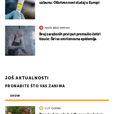
uzbunu: Otkriven novi slučaj u Europi
RASTE BROJ MRTVIH
Broj zaraženih prvi put premašio četiri
tisuće: Širi se smrtonosna epidemija
JOŠ AKTUALNOSTI
PRONAĐITE ŠTO VAS ZANIMA
SHOW
U 27. GODINI