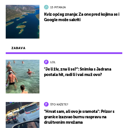
15 PITANJA
Kviz općeg znanja: Za one pred kojima se i
Google može sakriti
ZABAVA
LOL
"Je li živ, zna li se?": Snimka s Jadrana
postala hit, radi li i vaš muž ovo?
ŠTO KAŽETE?
"Hrvat sam, ali ovo je sramota": Prizor s
granice izazvao burnu raspravu na
društvenim mrežama