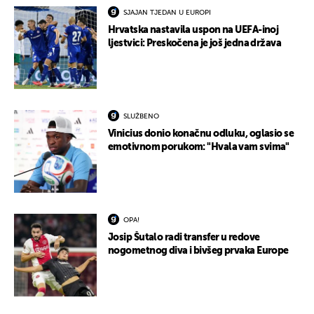
SJAJAN TJEDAN U EUROPI
Hrvatska nastavila uspon na UEFA-inoj
ljestvici: Preskočena je još jedna država
SLUŽBENO
Vinicius donio konačnu odluku, oglasio se
emotivnom porukom: "Hvala vam svima"
OPA!
Josip Šutalo radi transfer u redove
nogometnog diva i bivšeg prvaka Europe