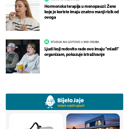
Hormonska terapija u menopauzi: Žene
koje je koriste imaju znatno manji rizik od
ovoga
STUDIJA NA GOTOVO 1.900 OSOBA
Ljudi koji redovito rade ovo imaju “mlađi”
organizam, pokazuje istraživanje