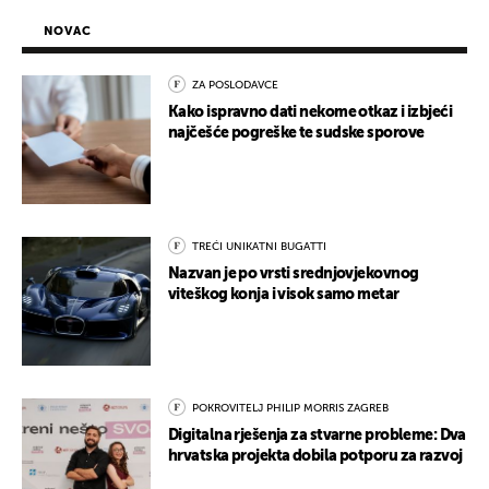
NOVAC
ZA POSLODAVCE
Kako ispravno dati nekome otkaz i izbjeći
najčešće pogreške te sudske sporove
TREĆI UNIKATNI BUGATTI
Nazvan je po vrsti srednjovjekovnog
viteškog konja i visok samo metar
POKROVITELJ PHILIP MORRIS ZAGREB
Digitalna rješenja za stvarne probleme: Dva
hrvatska projekta dobila potporu za razvoj