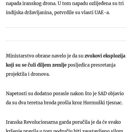
napada iranskog drona. U tom napadu ozlijeđena su tri
indijska državljanina, potvrdile su vlasti UAE-a.
Ministarstvo obrane navelo je da su
zvukovi eksplozija
koji su se čuli diljem zemlje
posljedica presretanja
projektila i dronova.
Napetosti su dodatno porasle nakon što je SAD objavio
da su dva teretna broda prošla kroz Hormuški tjesnac.
Iranska Revolucionarna garda poručila je da će svako
kršenje pravila u tom području biti zaustavljeno silom.