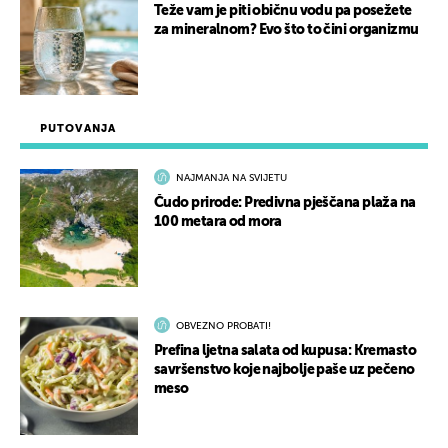
Teže vam je piti običnu vodu pa posežete
za mineralnom? Evo što to čini organizmu
PUTOVANJA
NAJMANJA NA SVIJETU
Čudo prirode: Predivna pješčana plaža na
100 metara od mora
OBVEZNO PROBATI!
Prefina ljetna salata od kupusa: Kremasto
savršenstvo koje najbolje paše uz pečeno
meso