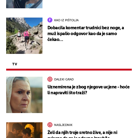
KAO IZ PIŠTOLJA
Dobacila komentar trudnici bez noge, a
muž ispalio odgovor kao da je samo
čekao…
TV
DALEKI GRAD
Uznemirena je zbog njegove ucjene - hoće
li napraviti što traži?
NASLJEDNIK
Želi da njih troje sretno žive, a nije ni