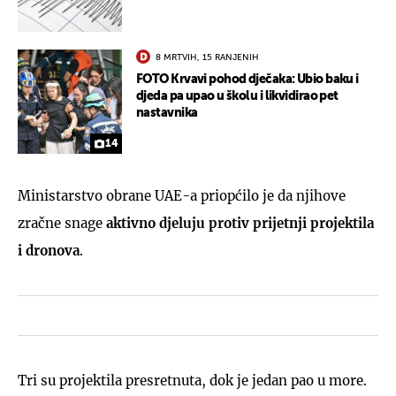
8 MRTVIH, 15 RANJENIH
FOTO Krvavi pohod dječaka: Ubio baku i
djeda pa upao u školu i likvidirao pet
nastavnika
14
Ministarstvo obrane UAE-a priopćilo je da njihove
zračne snage
aktivno djeluju protiv prijetnji projektila
i dronova
.
Tri su projektila presretnuta, dok je jedan pao u more.