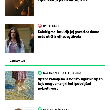
svjesna da ga je odavno izgubila
DALEKI GRAD
Daleki grad: Intuicija joj govori da danas
neće otići iz njihovog života
ZDRAVLJE
NAJSIGURNIJI OBLIK REKREACIJE
Vježbe za koljeno u moru: 5 sigurnih vježbi
koje mogu smanjiti bol i poboljšati
pokretljivost
NOVO ISTRAŽIVANJE