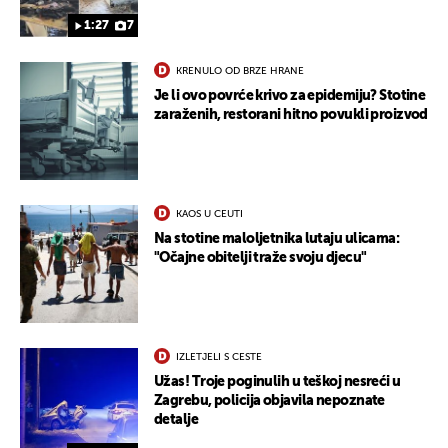
1:27
7
KRENULO OD BRZE HRANE
Je li ovo povrće krivo za epidemiju? Stotine
zaraženih, restorani hitno povukli proizvod
KAOS U CEUTI
Na stotine maloljetnika lutaju ulicama:
"Očajne obitelji traže svoju djecu"
IZLETJELI S CESTE
Užas! Troje poginulih u teškoj nesreći u
Zagrebu, policija objavila nepoznate
detalje