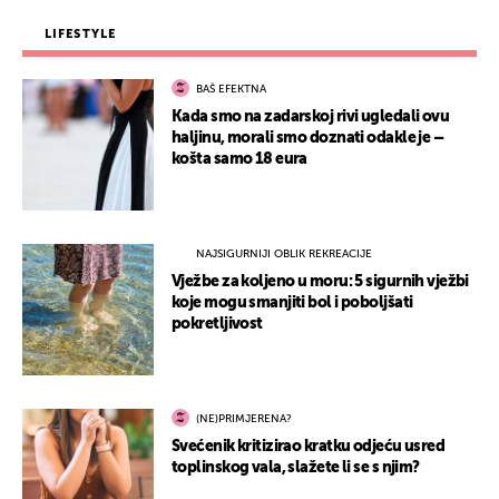
LIFESTYLE
BAŠ EFEKTNA
Kada smo na zadarskoj rivi ugledali ovu
haljinu, morali smo doznati odakle je –
košta samo 18 eura
NAJSIGURNIJI OBLIK REKREACIJE
Vježbe za koljeno u moru: 5 sigurnih vježbi
koje mogu smanjiti bol i poboljšati
pokretljivost
(NE)PRIMJERENA?
Svećenik kritizirao kratku odjeću usred
toplinskog vala, slažete li se s njim?