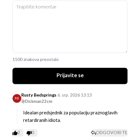
1500 znakova preostalo
Prijavite se
Rusty Bedsprings
6. srp. 2026 13:13
RB
@Dickman22cm
Idealan predsjednik za populaciju praznoglavih
retardiranih idiota.
2
0
ODGOVORITE