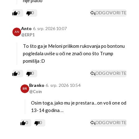
nije platio
0
0
ODGOVORITE
Anto
6. srp. 2026 10:07
AN
@ERP1
To što ga je Meloni prilikom rukovanja po bontonu
pogledala uviše u oči ne znači ono što Trump
pomišlja :D
0
0
ODGOVORITE
Branko
6. srp. 2026 10:54
BR
@Coin
Osim toga, jako mu je prestara...on voli one od
13-14 godina....
0
0
ODGOVORITE