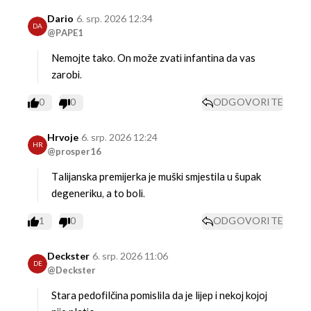
Dario
6. srp. 2026 12:34
DA
@PAPE1
Nemojte tako. On može zvati infantina da vas
zarobi.
0
0
ODGOVORITE
Hrvoje
6. srp. 2026 12:24
HR
@prosper16
Talijanska premijerka je muški smjestila u šupak
degeneriku, a to boli.
1
0
ODGOVORITE
Deckster
6. srp. 2026 11:06
DE
@Deckster
Stara pedofilčina pomislila da je lijep i nekoj kojoj