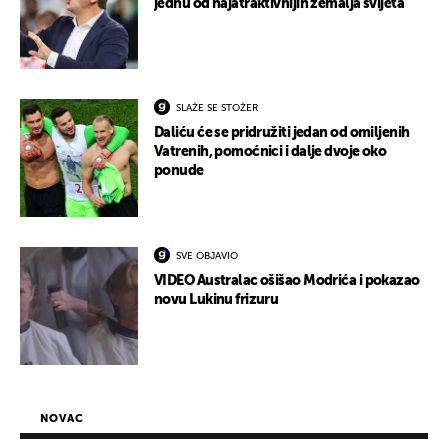
jednu od najatraktivnijih zemalja svijeta
SLAŽE SE STOŽER
Daliću će se pridružiti jedan od omiljenih
Vatrenih, pomoćnici i dalje dvoje oko
ponude
SVE OBJAVIO
VIDEO Australac ošišao Modrića i pokazao
novu Lukinu frizuru
NOVAC