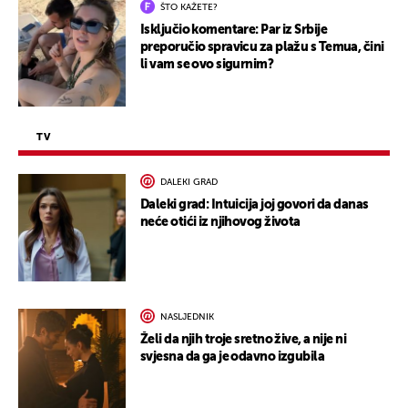
ŠTO KAŽETE?
Isključio komentare: Par iz Srbije
preporučio spravicu za plažu s Temua, čini
li vam se ovo sigurnim?
TV
DALEKI GRAD
Daleki grad: Intuicija joj govori da danas
neće otići iz njihovog života
NASLJEDNIK
Želi da njih troje sretno žive, a nije ni
svjesna da ga je odavno izgubila