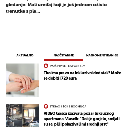
gledanje: Mali uređaj koji je još jednom oživio
trenutke s ple...
UKLJUČITE NOTIFIKACIJE
AKTUALNO
NAJČITANIJE
NAJKOMENTIRANIJE
IMAŠ PRAVO, OSTVARI GA!
Tko ima pravo na inkluzivni dodatak? Može
se dobiti i 720 eura
STIGAO I ŠOK S BOOKINGA
VIDEO Gošća izazvala požar luksuznog
apartmana. Vlasnik: "Dok je gorjelo, smijali
su se, pili i pokazivali mi srednji prst"