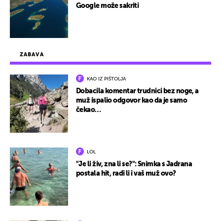
Google može sakriti
ZABAVA
KAO IZ PIŠTOLJA
Dobacila komentar trudnici bez noge, a
muž ispalio odgovor kao da je samo
čekao…
LOL
"Je li živ, zna li se?": Snimka s Jadrana
postala hit, radi li i vaš muž ovo?