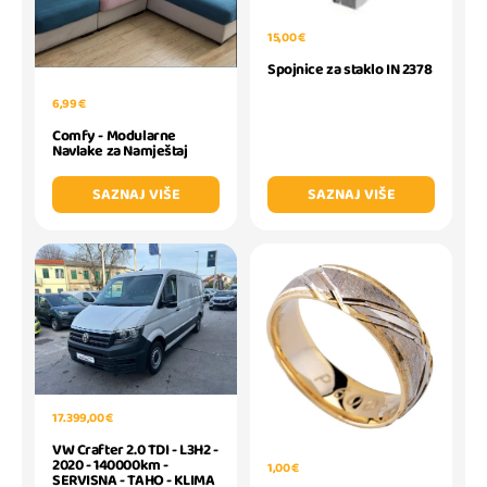
15,00 €
Spojnice za staklo IN 2378
6,99 €
Comfy - Modularne
Navlake za Namještaj
SAZNAJ VIŠE
SAZNAJ VIŠE
17.399,00 €
VW Crafter 2.0 TDI - L3H2 -
2020 - 140000km -
1,00 €
SERVISNA - TAHO - KLIMA