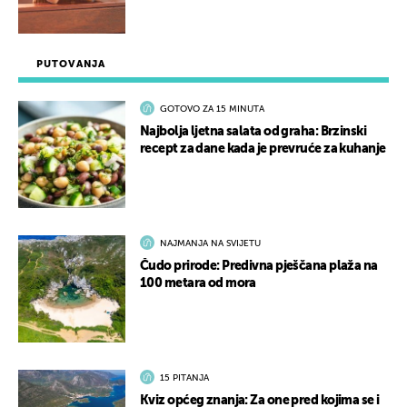
PUTOVANJA
GOTOVO ZA 15 MINUTA
Najbolja ljetna salata od graha: Brzinski
recept za dane kada je prevruće za kuhanje
NAJMANJA NA SVIJETU
Čudo prirode: Predivna pješčana plaža na
100 metara od mora
15 PITANJA
Kviz općeg znanja: Za one pred kojima se i