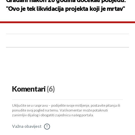
Građani nakon 20 godina dočekali pobjedu:
"Ovo je tek likvidacija projekta koji je mrtav"
Komentari
(6)
Uključite se u raspravu – podijelite svoje mišljenje, postavite pitanja ili
ponudite svoj pogled na temu. Vaš komentar može potaknuti
zanimljiv dijalog i obogatiti zajednicu našeg portala.
Važna obavijest
!