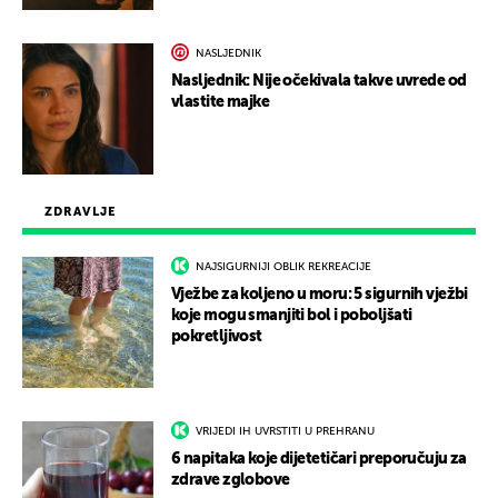
NASLJEDNIK
Nasljednik: Nije očekivala takve uvrede od
vlastite majke
ZDRAVLJE
NAJSIGURNIJI OBLIK REKREACIJE
Vježbe za koljeno u moru: 5 sigurnih vježbi
koje mogu smanjiti bol i poboljšati
pokretljivost
VRIJEDI IH UVRSTITI U PREHRANU
6 napitaka koje dijetetičari preporučuju za
zdrave zglobove