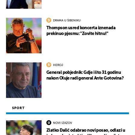
DRAMA U ŠIBENIKU
Thompson usred koncerta iznenada
prekinuo pjesmu: "Zovite hitnu!"
HEROJ
General pobjednik: Gdje i što 31 godinu
nakon Oluje radi general Ante Gotovina?
SPORT
NOVI IZAZOV
Zlatko Dalić odabrao novi posao, odlazi u