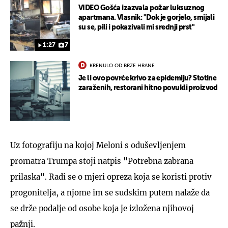
VIDEO Gošća izazvala požar luksuznog
apartmana. Vlasnik: "Dok je gorjelo, smijali
su se, pili i pokazivali mi srednji prst"
1:27
7
KRENULO OD BRZE HRANE
Je li ovo povrće krivo za epidemiju? Stotine
zaraženih, restorani hitno povukli proizvod
Uz fotografiju na kojoj Meloni s oduševljenjem
promatra Trumpa stoji natpis "Potrebna zabrana
prilaska". Radi se o mjeri opreza koja se koristi protiv
progonitelja, a njome im se sudskim putem nalaže da
se drže podalje od osobe koja je izložena njihovoj
pažnji.