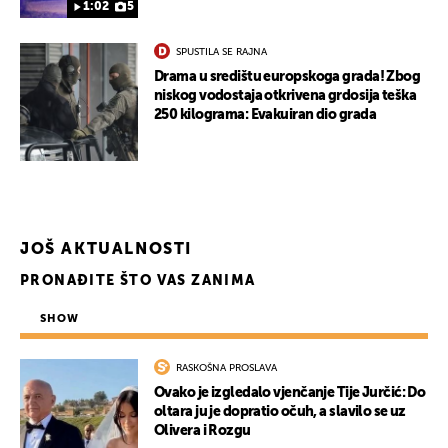
1:02
5
SPUSTILA SE RAJNA
Drama u središtu europskoga grada! Zbog
niskog vodostaja otkrivena grdosija teška
250 kilograma: Evakuiran dio grada
JOŠ AKTUALNOSTI
PRONAĐITE ŠTO VAS ZANIMA
SHOW
RASKOŠNA PROSLAVA
Ovako je izgledalo vjenčanje Tije Jurčić: Do
oltara ju je dopratio očuh, a slavilo se uz
Olivera i Rozgu