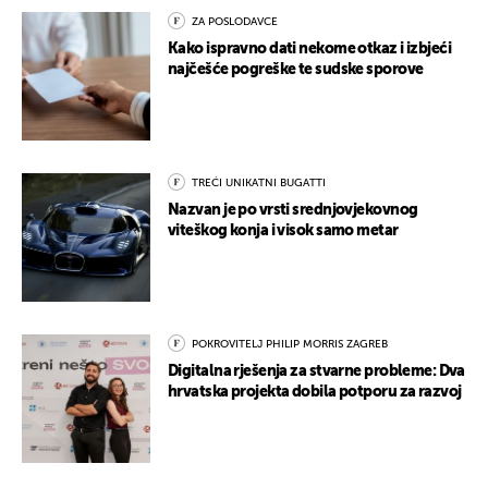
ZA POSLODAVCE
Kako ispravno dati nekome otkaz i izbjeći
najčešće pogreške te sudske sporove
TREĆI UNIKATNI BUGATTI
Nazvan je po vrsti srednjovjekovnog
viteškog konja i visok samo metar
POKROVITELJ PHILIP MORRIS ZAGREB
Digitalna rješenja za stvarne probleme: Dva
hrvatska projekta dobila potporu za razvoj