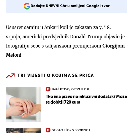
Dodajte DNEVNIK.hr u omiljeni Google izvor
Ususret samitu u Ankari koji je zakazan za 7. i 8.
srpnja, američki predsjednik
Donald Trump
objavio je
fotografiju sebe s talijanskom premijerkom
Giorgijom
Meloni
.
TRI VIJESTI O KOJIMA SE PRIČA
IMAŠ PRAVO, OSTVARI GA!
Tko ima pravo na inkluzivni dodatak? Može
se dobiti i 720 eura
STIGAO I ŠOK S BOOKINGA