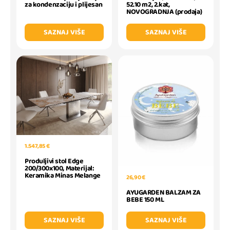
52.10 m2, 2.kat,
za kondenzaciju i plijesan
NOVOGRADNJA (prodaja)
SAZNAJ VIŠE
SAZNAJ VIŠE
1.547,85 €
Produljivi stol Edge
200/300x100, Materijal:
Keramika Minas Melange
26,90 €
AYUGARDEN BALZAM ZA
BEBE 150 ML
SAZNAJ VIŠE
SAZNAJ VIŠE