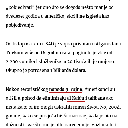
„pobjeđivati“ jer ono što se događa nešto manje od
dvadeset godina u američkoj akciji
ne izgleda kao
pobjeđivanje
.
Od listopada 2001. SAD je vojno prisutan u Afganistanu.
Tijekom više od 16 godina rata
, poginulo je više od
2,200 vojnika i službenika, a 20 tisuća ih je ranjeno.
Ukupno je potrošena
1 bilijarda dolara
.
Nakon terorističkog
napada 9. rujna
, Amerikanci su
otišli
u pohod da eliminiraju
al Kaidu
i talibane
ako
ništa kako bi im mogli uskratiti miran život. No, 2004.
godine, kako se prisjeća bivši marinac, kada je bio na
dužnosti, sve što mu je bilo naređeno je: vozi okolo i