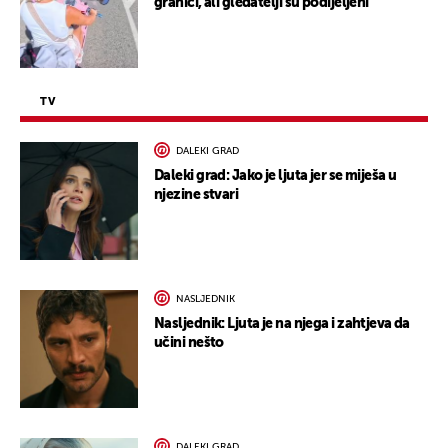
granici, ali gledatelji su podijeljeni
TV
DALEKI GRAD
Daleki grad: Jako je ljuta jer se miješa u
njezine stvari
NASLJEDNIK
Nasljednik: Ljuta je na njega i zahtjeva da
učini nešto
DALEKI GRAD