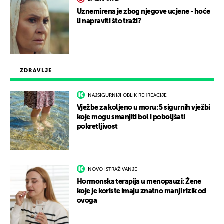
Uznemirena je zbog njegove ucjene - hoće
li napraviti što traži?
ZDRAVLJE
NAJSIGURNIJI OBLIK REKREACIJE
Vježbe za koljeno u moru: 5 sigurnih vježbi
koje mogu smanjiti bol i poboljšati
pokretljivost
NOVO ISTRAŽIVANJE
Hormonska terapija u menopauzi: Žene
koje je koriste imaju znatno manji rizik od
ovoga