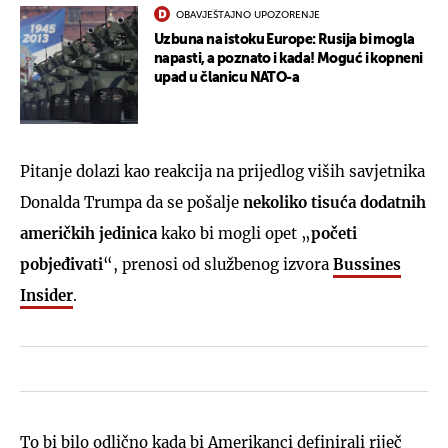
OBAVJEŠTAJNO UPOZORENJE
Uzbuna na istoku Europe: Rusija bi mogla
napasti, a poznato i kada! Moguć i kopneni
upad u članicu NATO-a
Pitanje dolazi kao reakcija na prijedlog viših savjetnika
Donalda Trumpa da se pošalje
nekoliko tisuća dodatnih
američkih jedinica
kako bi mogli opet „
početi
pobjeđivati
“, prenosi od službenog izvora
Bussines
Insider
.
To bi bilo odlično kada bi Amerikanci definirali riječ