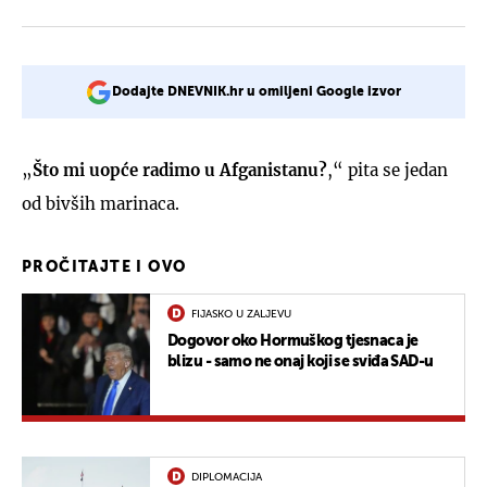
Dodajte DNEVNIK.hr u omiljeni Google izvor
„
Što mi uopće radimo u Afganistanu?
,“ pita se jedan
od bivših marinaca.
PROČITAJTE I OVO
FIJASKO U ZALJEVU
Dogovor oko Hormuškog tjesnaca je
blizu - samo ne onaj koji se sviđa SAD-u
DIPLOMACIJA