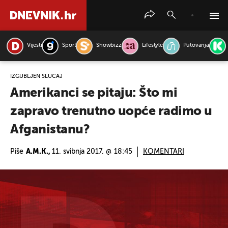
Vijesti
Sport
Showbizz
Lifestyle
Putovanja
PRETRAŽITE VIJESTI
IZGUBLJEN SLUČAJ
Amerikanci se pitaju: Što mi
zapravo trenutno uopće radimo u
Afganistanu?
Piše
A.M.K.,
11. svibnja 2017. @ 18:45
KOMENTARI