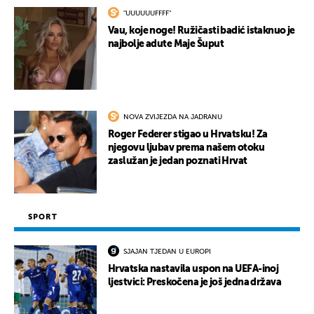
"UUUUUUFFFF"
Vau, koje noge! Ružičasti badić istaknuo je
najbolje adute Maje Šuput
NOVA ZVIJEZDA NA JADRANU
Roger Federer stigao u Hrvatsku! Za
njegovu ljubav prema našem otoku
zaslužan je jedan poznati Hrvat
SPORT
SJAJAN TJEDAN U EUROPI
Hrvatska nastavila uspon na UEFA-inoj
ljestvici: Preskočena je još jedna država