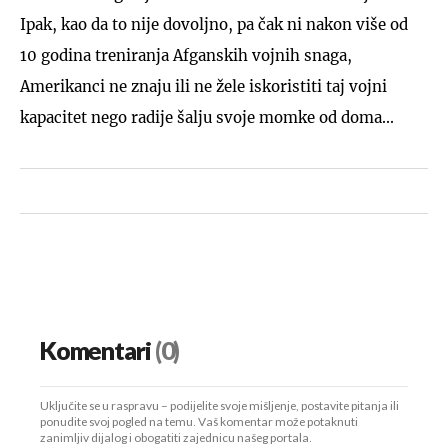
Ipak, kao da to nije dovoljno, pa čak ni nakon više od
10 godina treniranja Afganskih vojnih snaga,
Amerikanci ne znaju ili ne žele iskoristiti taj vojni
kapacitet nego radije šalju svoje momke od doma...
Komentari
(0)
Uključite se u raspravu – podijelite svoje mišljenje, postavite pitanja ili
ponudite svoj pogled na temu. Vaš komentar može potaknuti
zanimljiv dijalog i obogatiti zajednicu našeg portala.