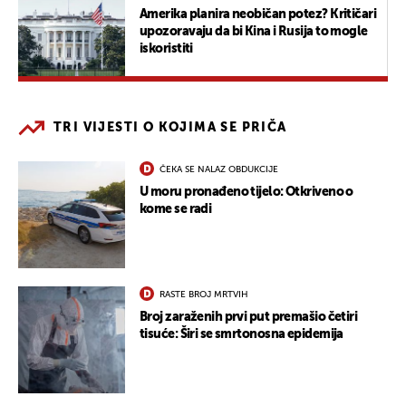
Amerika planira neobičan potez? Kritičari
upozoravaju da bi Kina i Rusija to mogle
iskoristiti
TRI VIJESTI O KOJIMA SE PRIČA
ČEKA SE NALAZ OBDUKCIJE
U moru pronađeno tijelo: Otkriveno o
kome se radi
RASTE BROJ MRTVIH
Broj zaraženih prvi put premašio četiri
tisuće: Širi se smrtonosna epidemija