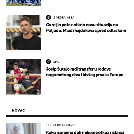
IZ VEDRA NEBA
Garcijin potez otkrio novu situaciju na
Poljudu: Mladi hajdukovac pred odlaskom
OPA!
Josip Šutalo radi transfer u redove
nogometnog diva i bivšeg prvaka Europe
NOVAC
ZA POSLODAVCE
Kako ispravno dati nekome otkaz i izbjeći