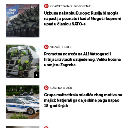
OBAVJEŠTAJNO UPOZORENJE
Uzbuna na istoku Europe: Rusija bi mogla
napasti, a poznato i kada! Moguć i kopneni
upad u članicu NATO-a
VOZAČI, OPREZ!
Prometna nesreća na A1! Vatrogasci i
hitnjaci izvlačili ozlijeđenog. Velika kolona
u smjeru Zagreba
UŽAS NA BRAČU
Grupa maltretirala mladića zbog motiva na
majici: Natjerali ga da je skine pa ga napao
18-godišnjak