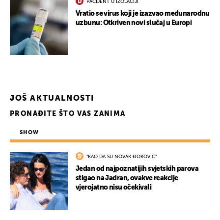
PACIJENT U IZOLACIJI
Vratio se virus koji je izazvao međunarodnu
uzbunu: Otkriven novi slučaj u Europi
JOŠ AKTUALNOSTI
PRONAĐITE ŠTO VAS ZANIMA
SHOW
"KAO DA SU NOVAK ĐOKOVIĆ"
Jedan od najpoznatijih svjetskih parova
stigao na Jadran, ovakve reakcije
vjerojatno nisu očekivali