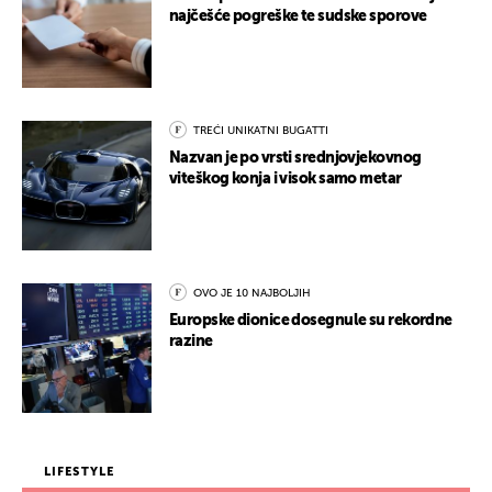
najčešće pogreške te sudske sporove
TREĆI UNIKATNI BUGATTI
Nazvan je po vrsti srednjovjekovnog
viteškog konja i visok samo metar
OVO JE 10 NAJBOLJIH
Europske dionice dosegnule su rekordne
razine
LIFESTYLE