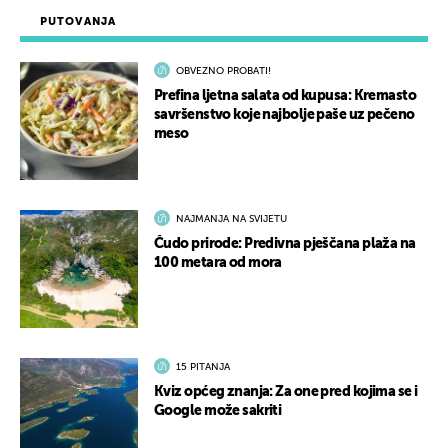
PUTOVANJA
OBVEZNO PROBATI!
Prefina ljetna salata od kupusa: Kremasto
savršenstvo koje najbolje paše uz pečeno
meso
NAJMANJA NA SVIJETU
Čudo prirode: Predivna pješčana plaža na
100 metara od mora
15 PITANJA
Kviz općeg znanja: Za one pred kojima se i
Google može sakriti