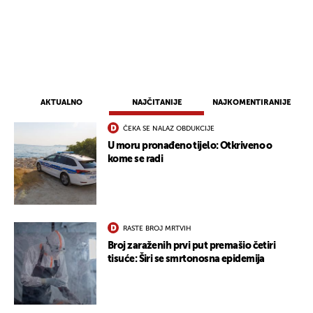
AKTUALNO
NAJČITANIJE
NAJKOMENTIRANIJE
ČEKA SE NALAZ OBDUKCIJE
U moru pronađeno tijelo: Otkriveno o
kome se radi
UKLJUČITE NOTIFIKACIJE
RASTE BROJ MRTVIH
Broj zaraženih prvi put premašio četiri
tisuće: Širi se smrtonosna epidemija