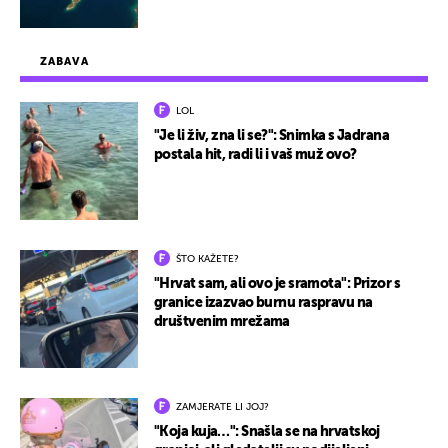
ZABAVA
LOL
"Je li živ, zna li se?": Snimka s Jadrana
postala hit, radi li i vaš muž ovo?
ŠTO KAŽETE?
"Hrvat sam, ali ovo je sramota": Prizor s
granice izazvao burnu raspravu na
društvenim mrežama
ZAMJERATE LI JOJ?
"Koja kuja…": Snašla se na hrvatskoj