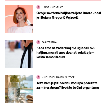
U NOJ NIJE VRUĆE
Ovo je savršena haljina za ljeto i more - nosi
je i Bojana Gregorić Vejzović
BAŠ EFEKTNA
Kada smo na zadarskoj rivi ugledali ovu
haljinu, morali smo doznati odakle je –
košta samo 18 eura
NIJE UVIJEK NAJBOLJI IZBOR
Teže vam je piti običnu vodu pa posežete
za mineralnom? Evo što to čini organizmu