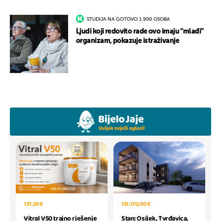
STUDIJA NA GOTOVO 1.900 OSOBA
Ljudi koji redovito rade ovo imaju “mlađi”
organizam, pokazuje istraživanje
151.170,00 €
137,50 €
Stan: Osijek, Tvrđavica,
Vitral V50 trajno rješenje