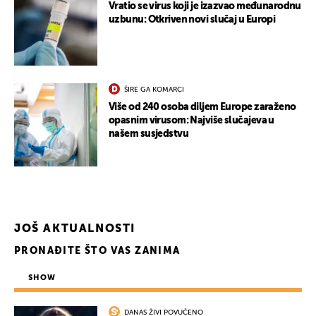
Vratio se virus koji je izazvao međunarodnu
uzbunu: Otkriven novi slučaj u Europi
ŠIRE GA KOMARCI
Više od 240 osoba diljem Europe zaraženo
opasnim virusom: Najviše slučajeva u
našem susjedstvu
JOŠ AKTUALNOSTI
PRONAĐITE ŠTO VAS ZANIMA
SHOW
DANAS ŽIVI POVUČENO