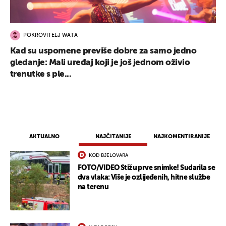
POKROVITELJ WATA
Kad su uspomene previše dobre za samo jedno
gledanje: Mali uređaj koji je još jednom oživio
trenutke s ple...
AKTUALNO
NAJČITANIJE
NAJKOMENTIRANIJE
KOD BJELOVARA
FOTO/VIDEO Stižu prve snimke! Sudarila se
dva vlaka: Više je ozlijeđenih, hitne službe
na terenu