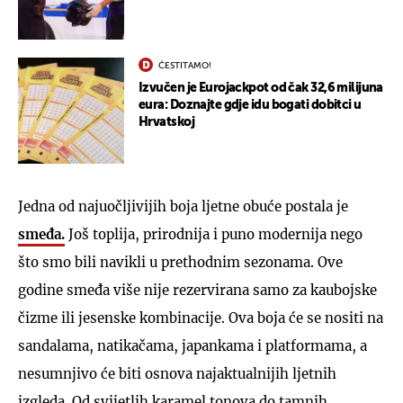
ČESTITAMO!
Izvučen je Eurojackpot od čak 32,6 milijuna
eura: Doznajte gdje idu bogati dobitci u
Hrvatskoj
Jedna od najuočljivijih boja ljetne obuće postala je
smeđa.
Još toplija, prirodnija i puno modernija nego
što smo bili navikli u prethodnim sezonama. Ove
godine smeđa više nije rezervirana samo za kaubojske
čizme ili jesenske kombinacije. Ova boja će se nositi na
sandalama, natikačama, japankama i platformama, a
nesumnjivo će biti osnova najaktualnijih ljetnih
izgleda. Od svijetlih karamel tonova do tamnih