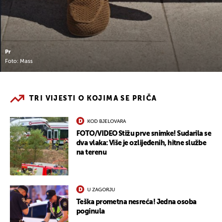
Pr
Foto: Mass
TRI VIJESTI O KOJIMA SE PRIČA
KOD BJELOVARA
FOTO/VIDEO Stižu prve snimke! Sudarila se
dva vlaka: Više je ozlijeđenih, hitne službe
na terenu
U ZAGORJU
Teška prometna nesreća! Jedna osoba
poginula