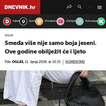
Vijesti
Sport
Showbizz
Lifestyle
Putovanja
PRETRAŽITE VIJESTI
OGLAS
Smeđa više nije samo boja jeseni.
Ove godine obilježit će i ljeto
Piše
OGLAS,
11. lipnja 2026. @ 10:15
KOMENTARI