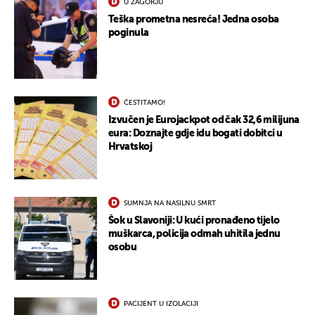
U ZAGORJU
Teška prometna nesreća! Jedna osoba
poginula
ČESTITAMO!
Izvučen je Eurojackpot od čak 32,6 milijuna
eura: Doznajte gdje idu bogati dobitci u
Hrvatskoj
SUMNJA NA NASILNU SMRT
Šok u Slavoniji: U kući pronađeno tijelo
muškarca, policija odmah uhitila jednu
osobu
PACIJENT U IZOLACIJI