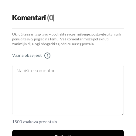
Komentari
(0)
Uključite se u raspravu – podijelite svoje mišljenje, postavite pitanja ili
ponudite svoj pogled na temu. Vaš komentar može potaknuti
zanimljiv dijalog i obogatiti zajednicu našeg portala.
Važna obavijest
!
1500 znakova preostalo