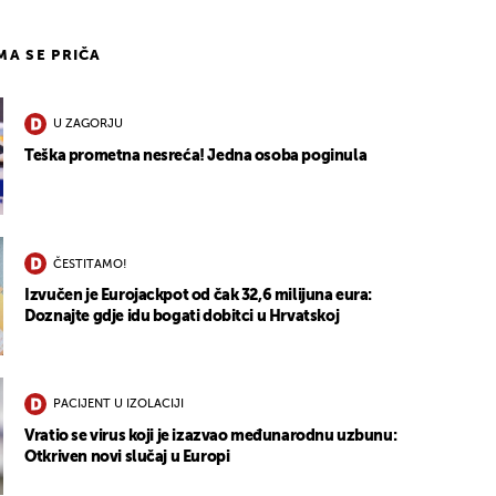
IMA SE PRIČA
U ZAGORJU
Teška prometna nesreća! Jedna osoba poginula
ČESTITAMO!
Izvučen je Eurojackpot od čak 32,6 milijuna eura:
Doznajte gdje idu bogati dobitci u Hrvatskoj
PACIJENT U IZOLACIJI
Vratio se virus koji je izazvao međunarodnu uzbunu:
Otkriven novi slučaj u Europi