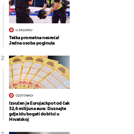
U ZAGORJU
Teška prometna nesreća!
Jedna osoba poginula
ČESTITAMO!
Izvučen je Eurojackpot od čak
32,6 milijuna eura: Doznajte
gdje idu bogati dobitci u
Hrvatskoj