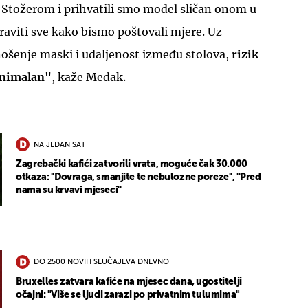
 Stožerom i prihvatili smo model sličan onom u
aviti sve kako bismo poštovali mjere. Uz
nošenje maski i udaljenost između stolova,
rizik
inimalan"
, kaže Medak.
NA JEDAN SAT
Zagrebački kafići zatvorili vrata, moguće čak 30.000
otkaza: ''Dovraga, smanjite te nebulozne poreze'', ''Pred
nama su krvavi mjeseci''
DO 2500 NOVIH SLUČAJEVA DNEVNO
Bruxelles zatvara kafiće na mjesec dana, ugostitelji
očajni: "Više se ljudi zarazi po privatnim tulumima"