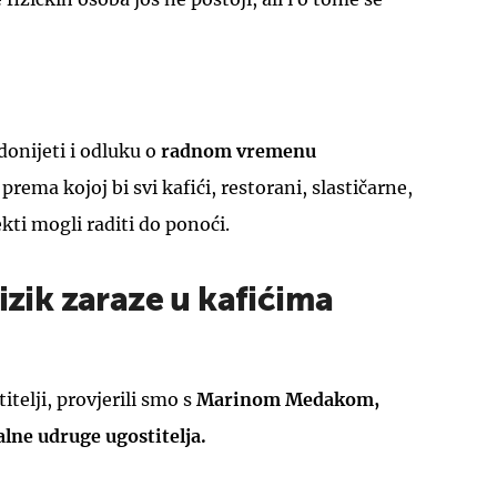
donijeti i odluku o
radnom vremenu
UKLJUČITE NOTIFIKACIJE
prema kojoj bi svi kafići, restorani, slastičarne,
ekti mogli raditi do ponoći.
rizik zaraze u kafićima
telji, provjerili smo s
Marinom Medakom,
ne udruge ugostitelja.