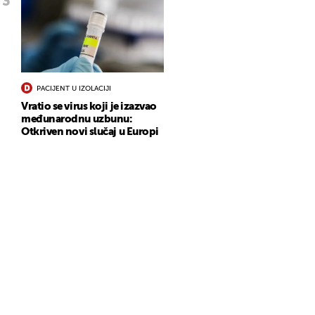
PACIJENT U IZOLACIJI
Vratio se virus koji je izazvao
međunarodnu uzbunu:
Otkriven novi slučaj u Europi