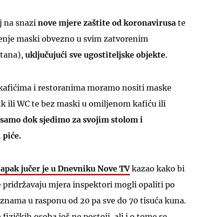
j na snazi
nove mjere zaštite od koronavirusa
te
šenje maski obvezno u svim zatvorenim
etana),
uključujući sve ugostiteljske objekte
.
 kafićima i restoranima moramo nositi maske
k ili WC te bez maski u omiljenom kafiću ili
samo dok sjedimo za svojim stolom i
 piće.
apak jučer je u Dnevniku Nove TV
kazao kako bi
 pridržavaju mjera inspektori mogli opaliti po
aznama u rasponu od 20 pa sve do 70 tisuća kuna.
izičkih osoba još ne postoji, ali i o tome se