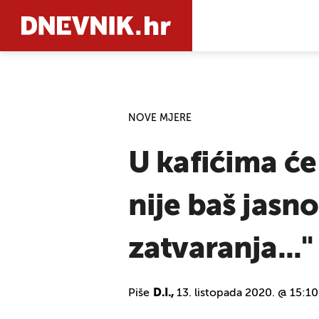
PRETRAŽIT
NOVE MJERE
U kafićima će
nije baš jasno
zatvaranja..."
Piše
D.I.,
13. listopada 2020. @ 15:10