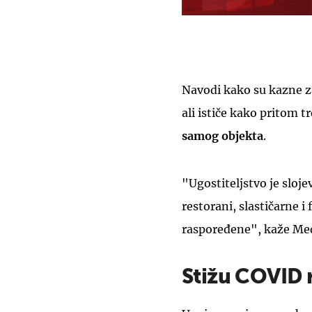
Navodi kako su kazne za
ali ističe kako pritom t
samog objekta
.
"Ugostiteljstvo je slojev
restorani, slastičarne i
raspoređene", kaže Me
Stižu COVID 