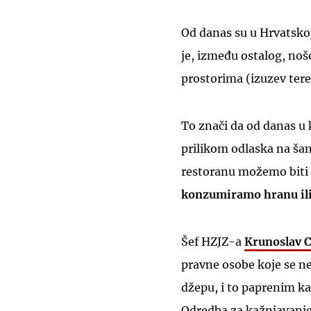
Od danas su u Hrvatsko
je, između ostalog, no
prostorima (izuzev ter
To znači da od danas u
prilikom odlaska na šan
restoranu možemo biti
konzumiramo hranu ili
Šef HZJZ-a
Krunoslav C
pravne osobe koje se ne
džepu, i to paprenim k
Odredba za kažnjavanje f